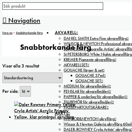
Navigation
AKVARELL
Farg.nu
>
Snabbtorkande färg
DANIEL SMITH Extra Fine akvarellfärg
WINSOR & NEWTON Professional akvarel
Snabbtorkande färg
SENNELIER L’Aquarelle Artists’ akvarellfä
St PETERSBURG White Nights akvarellfärg
KREMER Pigmente akvarellfärg
AKVARELLSET
Visar alla 3 resultat
GOUACHE färger & set
GOUACHE 37ml
GOUACHE SET
MEDIUM för akvarellmåleri
Per sida:
PENSLAR för akvarellmåleri
PAPPER & underlag för akvarellmåleri
TILLBEHÖR för akvarellmåleri
PASSEPARTOUTSKÄRARE
AKRYL
WINSOR&NEWTON akrylfärg
Winsor & Newton Galeria akrylfärg 60ml
DALER-ROWNEY Cryla Artists’ akrylfärg