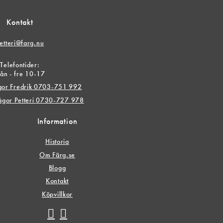
Kontakt
etteri@farg.nu
Telefontider:
ån - fre 10-17
ågor Fredrik 0703-751 992
rågor Petteri 0730-727 978
Information
Historia
Om Färg.se
Blogg
Kontakt
Köpvillkor