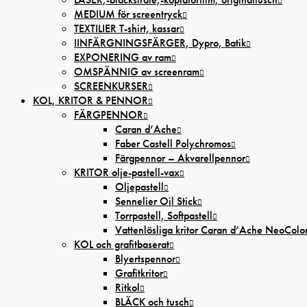
MEDIUM för screentryck
TEXTILIER T-shirt, kassar
IINFÄRGNINGSFÄRGER, Dypro, Batik
EXPONERING av ram
OMSPÄNNIG av screenram
SCREENKURSER
KOL, KRITOR & PENNOR
FÄRGPENNOR
Caran d’Ache
Faber Castell Polychromos
Färgpennor – Akvarellpennor
KRITOR olje-pastell-vax
Oljepastell
Sennelier Oil Stick
Torrpastell, Softpastell
Vattenlösliga kritor Caran d’Ache NeoColo
KOL och grafitbaserat
Blyertspennor
Grafitkritor
Ritkol
BLÄCK och tusch