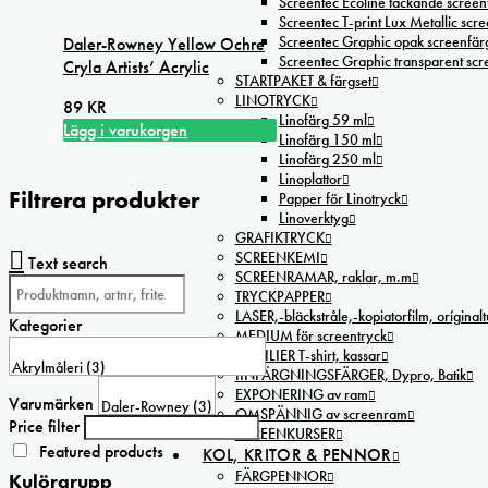
Screentec Ecoline täckande screenf
Screentec T-print Lux Metallic scree
Screentec Graphic opak screenfär
Daler-Rowney Yellow Ochre
Screentec Graphic transparent sc
Cryla Artists’ Acrylic
STARTPAKET & färgset
LINOTRYCK
89
KR
Linofärg 59 ml
Lägg i varukorgen
Linofärg 150 ml
Linofärg 250 ml
Linoplattor
Filtrera produkter
Papper för Linotryck
Linoverktyg
GRAFIKTRYCK
SCREENKEMI
Text search
SCREENRAMAR, raklar, m.m
TRYCKPAPPER
LASER,-bläckstråle,-kopiatorfilm, oríginal
Kategorier
MEDIUM för screentryck
TEXTILIER T-shirt, kassar
IINFÄRGNINGSFÄRGER, Dypro, Batik
EXPONERING av ram
Varumärken
OMSPÄNNIG av screenram
Price filter
SCREENKURSER
Featured products
KOL, KRITOR & PENNOR
FÄRGPENNOR
Kulörgrupp