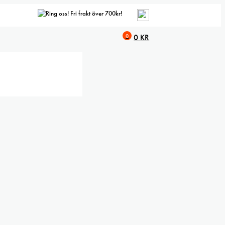
Fri frakt över 700kr!
0
0
KR