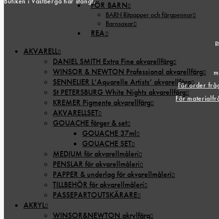
Butiken i Västberga har stängt.
FÖR BARN
BARN Ritpapper och färgpennor
Barnsaxar
REA
p
AKVARELL
DANIEL SMITH Extra Fine akvarellfärg
WINSOR & NEWTON Professional akvarellfärg
m
SENNELIER L’Aquarelle Artists’ akvarellfärg
För order fr
St PETERSBURG White Nights akvarellfärg
För materialf
KREMER Pigmente akvarellfärg
AKVARELLSET
GOUACHE färger & set
GOUACHE 37ml
GOUACHE SET
MEDIUM för akvarellmåleri
PENSLAR för akvarellmåleri
PAPPER & underlag för akvarellmåleri
TILLBEHÖR för akvarellmåleri
PASSEPARTOUTSKÄRARE
AKRYL
WINSOR&NEWTON akrylfärg