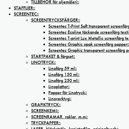
TILLBEHÖR för oljemåleri
STAFFLIER
SCREENTEC
SCREENTRYCKSFÄRGER
Screentec T-Print Soft transparent screenfärg
Screentec Ecoline täckande screenfärg texti
Screentec T-print Lux Metallic screenfärg tex
Screentec Graphic opak screenfärg papper
Screentec Graphic transparent screenfärg 
STARTPAKET & färgset
LINOTRYCK
Linofärg 59 ml
Linofärg 150 ml
Linofärg 250 ml
Linoplattor
Papper för Linotryck
Linoverktyg
GRAFIKTRYCK
SCREENKEMI
SCREENRAMAR, raklar, m.m
TRYCKPAPPER
LASER,-bläckstråle,-kopiatorfilm, oríginaltusch