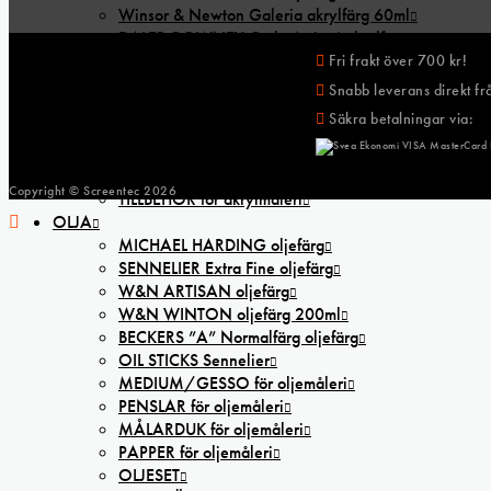
Winsor & Newton Galeria akrylfärg 60ml
DALER-ROWNEY Cryla Artists’ akrylfärg
FW Artists’ Ink flytande akrylbläck
Fri frakt över 700 kr!
FLASHE Lefranc & Bourgeois
Snabb leverans direkt frå
AKRYLSET och AKRYLPAPPER
Säkra betalningar via:
MEDIUM/GESSO för akrylmåleri
PENSLAR för akrylmåleri
MÅLARDUK för akrylmåleri
Copyright © Screentec
2026
TILLBEHÖR för akrylmåleri
OLJA
MICHAEL HARDING oljefärg
SENNELIER Extra Fine oljefärg
W&N ARTISAN oljefärg
W&N WINTON oljefärg 200ml
BECKERS ”A” Normalfärg oljefärg
OIL STICKS Sennelier
MEDIUM/GESSO för oljemåleri
PENSLAR för oljemåleri
MÅLARDUK för oljemåleri
PAPPER för oljemåleri
OLJESET