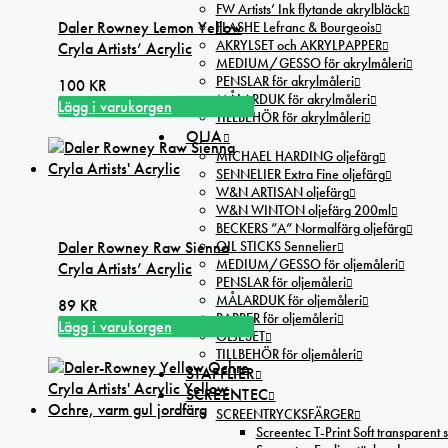
FW Artists’ Ink flytande akrylbläck
Daler Rowney Lemon Yellow
FLASHE Lefranc & Bourgeois
AKRYLSET och AKRYLPAPPER
Cryla Artists’ Acrylic
MEDIUM/GESSO för akrylmåleri
PENSLAR för akrylmåleri
100
KR
MÅLARDUK för akrylmåleri
Lägg i varukorgen
TILLBEHÖR för akrylmåleri
OLJA
MICHAEL HARDING oljefärg
SENNELIER Extra Fine oljefärg
W&N ARTISAN oljefärg
W&N WINTON oljefärg 200ml
BECKERS ”A” Normalfärg oljefärg
Daler Rowney Raw Sienna
OIL STICKS Sennelier
MEDIUM/GESSO för oljemåleri
Cryla Artists’ Acrylic
PENSLAR för oljemåleri
MÅLARDUK för oljemåleri
89
KR
PAPPER för oljemåleri
Lägg i varukorgen
OLJESET
TILLBEHÖR för oljemåleri
STAFFLIER
SCREENTEC
SCREENTRYCKSFÄRGER
Screentec T-Print Soft transparent s