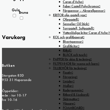
Caran d’Ache
Faber Castell Polychromos
Gula
Färgpennor – Akvarellpennor
Bruna
KRITOR olje-pastell-vax
Oljepastell
Sennelier Oil Stick
Torrpastell, Softpastell
Vattenlösliga kritor Caran d’Ache
Varukorg
KOL och grafitbaserat
Blyertspennor
Grafitkritor
Ritkol
BLÄCK och tusch
PAPPER för skiss & teckning
FILTPENNOR för vuxna och barn
Butiken
TILLBEHÖR för teckning
Fixativ
Storgatan 83D
Förvaring
953 31 Haparanda
Linjaler
Mallar
Radergummin
Öppetider:
Ritbord & Ljusbord
mån - tor 10-17
Skärmattor
fre 10-16
Vässare
FOAMBOARD