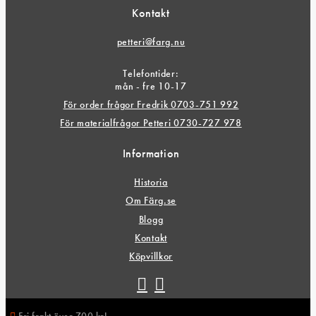
Kontakt
petteri@farg.nu
Telefontider:
mån - fre 10-17
För order frågor Fredrik 0703-751 992
För materialfrågor Petteri 0730-727 978
Information
Historia
Om Färg.se
Blogg
Kontakt
Köpvillkor
Fri frakt över 700 kr!