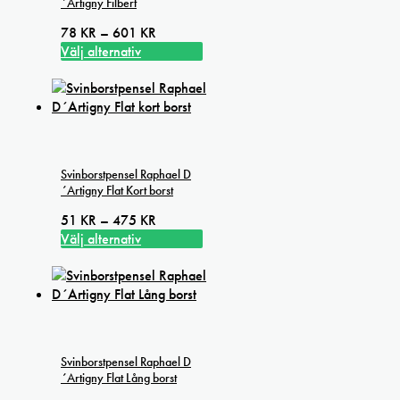
´Artigny Filbert
Prisintervall:
78
KR
–
601
KR
78 kr
Välj alternativ
Den
till
här
601 kr
produkten
har
flera
varianter.
Svinborstpensel Raphael D
De
´Artigny Flat Kort borst
olika
alternativen
Prisintervall:
51
KR
–
475
KR
kan
51 kr
Välj alternativ
väljas
Den
till
på
här
475 kr
produktsidan
produkten
har
flera
varianter.
Svinborstpensel Raphael D
De
´Artigny Flat Lång borst
olika