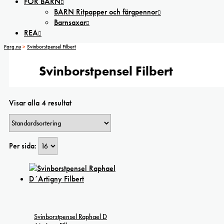
FÖR BARN
BARN Ritpapper och färgpennor
Barnsaxar
REA
Farg.nu
>
Svinborstpensel Filbert
Svinborstpensel Filbert
Visar alla 4 resultat
Per sida:
Svinborstpensel Raphael D