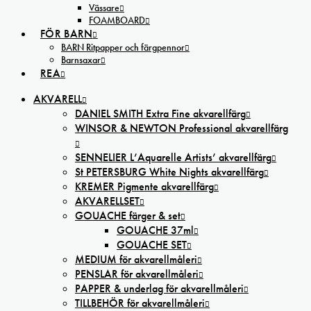
Vässare
FOAMBOARD
FÖR BARN
BARN Ritpapper och färgpennor
Barnsaxar
REA
AKVARELL
DANIEL SMITH Extra Fine akvarellfärg
WINSOR & NEWTON Professional akvarellfärg
SENNELIER L’Aquarelle Artists’ akvarellfärg
St PETERSBURG White Nights akvarellfärg
KREMER Pigmente akvarellfärg
AKVARELLSET
GOUACHE färger & set
GOUACHE 37ml
GOUACHE SET
MEDIUM för akvarellmåleri
PENSLAR för akvarellmåleri
PAPPER & underlag för akvarellmåleri
TILLBEHÖR för akvarellmåleri