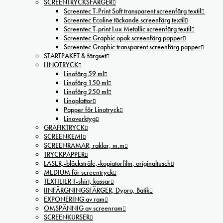
SCREENTRYCKSFÄRGER
Screentec T-Print Soft transparent screenfärg textil
Screentec Ecoline täckande screenfärg textil
Screentec T-print Lux Metallic screenfärg textil
Screentec Graphic opak screenfärg papper
Screentec Graphic transparent screenfärg papper
STARTPAKET & färgset
LINOTRYCK
Linofärg 59 ml
Linofärg 150 ml
Linofärg 250 ml
Linoplattor
Papper för Linotryck
Linoverktyg
GRAFIKTRYCK
SCREENKEMI
SCREENRAMAR, raklar, m.m
TRYCKPAPPER
LASER,-bläckstråle,-kopiatorfilm, oríginaltusch
MEDIUM för screentryck
TEXTILIER T-shirt, kassar
IINFÄRGNINGSFÄRGER, Dypro, Batik
EXPONERING av ram
OMSPÄNNIG av screenram
SCREENKURSER