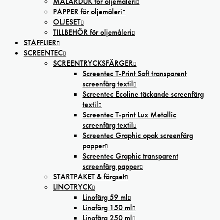
MÅLARDUK för oljemåleri
PAPPER för oljemåleri
OLJESET
TILLBEHÖR för oljemåleri
STAFFLIER
SCREENTEC
SCREENTRYCKSFÄRGER
Screentec T-Print Soft transparent
screenfärg textil
Screentec Ecoline täckande screenfärg
textil
Screentec T-print Lux Metallic
screenfärg textil
Screentec Graphic opak screenfärg
papper
Screentec Graphic transparent
screenfärg papper
STARTPAKET & färgset
LINOTRYCK
Linofärg 59 ml
Linofärg 150 ml
Linofärg 250 ml