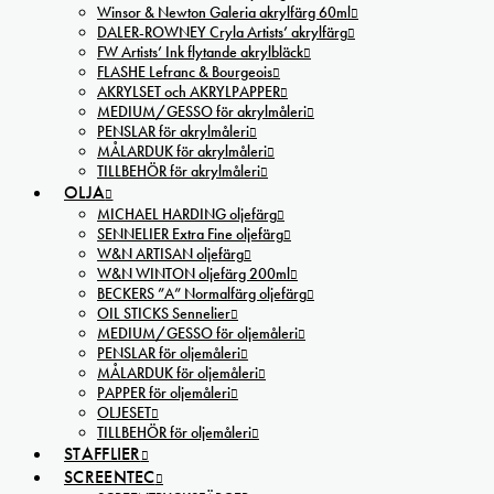
Winsor & Newton Galeria akrylfärg 60ml
DALER-ROWNEY Cryla Artists’ akrylfärg
FW Artists’ Ink flytande akrylbläck
FLASHE Lefranc & Bourgeois
AKRYLSET och AKRYLPAPPER
MEDIUM/GESSO för akrylmåleri
PENSLAR för akrylmåleri
MÅLARDUK för akrylmåleri
TILLBEHÖR för akrylmåleri
OLJA
MICHAEL HARDING oljefärg
SENNELIER Extra Fine oljefärg
W&N ARTISAN oljefärg
W&N WINTON oljefärg 200ml
BECKERS ”A” Normalfärg oljefärg
OIL STICKS Sennelier
MEDIUM/GESSO för oljemåleri
PENSLAR för oljemåleri
MÅLARDUK för oljemåleri
PAPPER för oljemåleri
OLJESET
TILLBEHÖR för oljemåleri
STAFFLIER
SCREENTEC