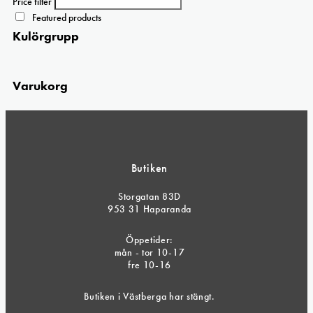
kan
Price filter
väljas
Featured products
på
Kulörgrupp
produktsidan
Varukorg
Butiken
Storgatan 83D
953 31 Haparanda
Öppetider:
mån - tor 10-17
fre 10-16
Butiken i Västberga har stängt.