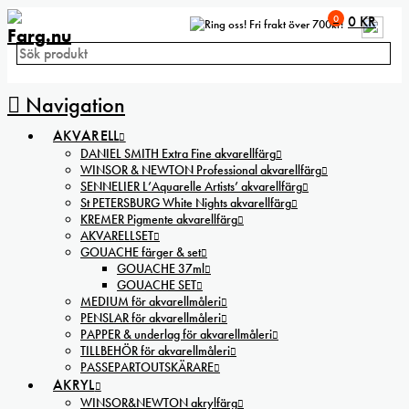
0
0
KR
Fri frakt över 700kr!
Navigation
AKVARELL
DANIEL SMITH Extra Fine akvarellfärg
WINSOR & NEWTON Professional akvarellfärg
SENNELIER L’Aquarelle Artists’ akvarellfärg
St PETERSBURG White Nights akvarellfärg
KREMER Pigmente akvarellfärg
AKVARELLSET
GOUACHE färger & set
GOUACHE 37ml
GOUACHE SET
MEDIUM för akvarellmåleri
PENSLAR för akvarellmåleri
PAPPER & underlag för akvarellmåleri
TILLBEHÖR för akvarellmåleri
PASSEPARTOUTSKÄRARE
AKRYL
WINSOR&NEWTON akrylfärg