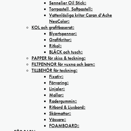
Sennelier Oil Stick
Torrpastell, Softpastell
Vattenlösliga kritor Caran d’Ache
NeoColor
KOL och grafitbaserat
Blyertspennor
Grafitkritor
Ritkol
BLÄCK och tusch
PAPPER för skiss & teckning
FILTPENNOR för vuxna och barn
TILLBEHÖR för teckning
Fixativ
Förvaring
Linjaler
Mallar
Radergummin
Ritbord & Ljusbord
Skärmattor
Vässare
FOAMBOARD