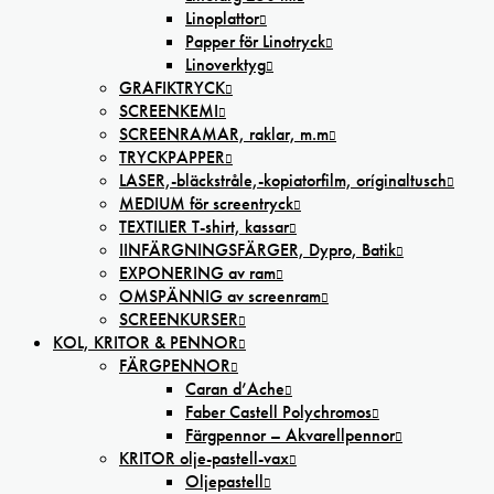
Linoplattor
Papper för Linotryck
Linoverktyg
GRAFIKTRYCK
SCREENKEMI
SCREENRAMAR, raklar, m.m
TRYCKPAPPER
LASER,-bläckstråle,-kopiatorfilm, oríginaltusch
MEDIUM för screentryck
TEXTILIER T-shirt, kassar
IINFÄRGNINGSFÄRGER, Dypro, Batik
EXPONERING av ram
OMSPÄNNIG av screenram
SCREENKURSER
KOL, KRITOR & PENNOR
FÄRGPENNOR
Caran d’Ache
Faber Castell Polychromos
Färgpennor – Akvarellpennor
KRITOR olje-pastell-vax
Oljepastell