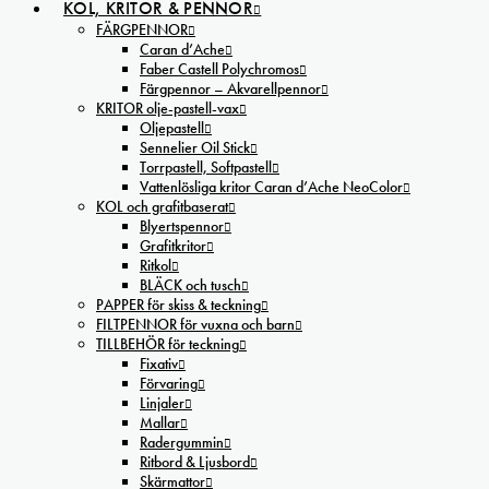
KOL, KRITOR & PENNOR
FÄRGPENNOR
Caran d’Ache
Faber Castell Polychromos
Färgpennor – Akvarellpennor
KRITOR olje-pastell-vax
Oljepastell
Sennelier Oil Stick
Torrpastell, Softpastell
Vattenlösliga kritor Caran d’Ache NeoColor
KOL och grafitbaserat
Blyertspennor
Grafitkritor
Ritkol
BLÄCK och tusch
PAPPER för skiss & teckning
FILTPENNOR för vuxna och barn
TILLBEHÖR för teckning
Fixativ
Förvaring
Linjaler
Mallar
Radergummin
Ritbord & Ljusbord
Skärmattor