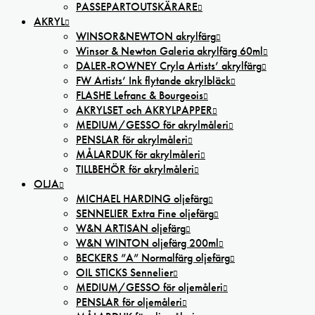
PASSEPARTOUTSKÄRARE
AKRYL
WINSOR&NEWTON akrylfärg
Winsor & Newton Galeria akrylfärg 60ml
DALER-ROWNEY Cryla Artists’ akrylfärg
FW Artists’ Ink flytande akrylbläck
FLASHE Lefranc & Bourgeois
AKRYLSET och AKRYLPAPPER
MEDIUM/GESSO för akrylmåleri
PENSLAR för akrylmåleri
MÅLARDUK för akrylmåleri
TILLBEHÖR för akrylmåleri
OLJA
MICHAEL HARDING oljefärg
SENNELIER Extra Fine oljefärg
W&N ARTISAN oljefärg
W&N WINTON oljefärg 200ml
BECKERS ”A” Normalfärg oljefärg
OIL STICKS Sennelier
MEDIUM/GESSO för oljemåleri
PENSLAR för oljemåleri