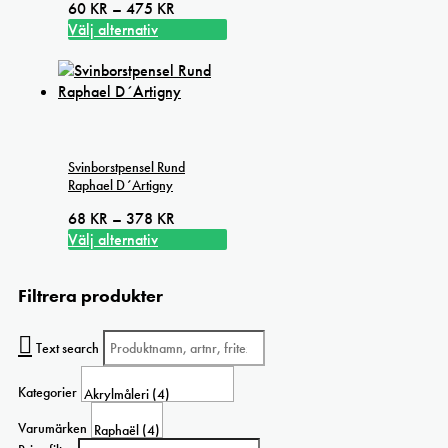
alternativen
Prisintervall:
60
KR
–
475
KR
kan
60 kr
Välj alternativ
väljas
Den
till
på
här
475 kr
produktsidan
produkten
har
flera
varianter.
Svinborstpensel Rund
De
Raphael D´Artigny
olika
alternativen
Prisintervall:
68
KR
–
378
KR
kan
68 kr
Välj alternativ
väljas
Den
till
på
här
378 kr
Filtrera produkter
produktsidan
produkten
har
flera
Text search
varianter.
De
Kategorier
olika
alternativen
Varumärken