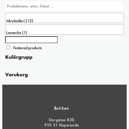
varianter.
De
olika
alternativen
kan
väljas
på
produktsidan
Featured products
Kulörgrupp
Varukorg
Butiken
Storgatan 83D
953 31 Haparanda