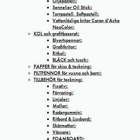
Oljepastell
Sennelier Oil Stick
Torrpastell, Softpastell
Vattenlösliga kritor Caran d’Ache
NeoColor
KOL och grafitbaserat
Blyertspennor
Grafitkritor
Ritkol
BLÄCK och tusch
PAPPER för skiss & teckning
FILTPENNOR för vuxna och barn
TILLBEHÖR för teckning
Fixativ
Förvaring
Linjaler
Mallar
Radergummin
Ritbord & Ljusbord
Skärmattor
Vässare
FOAMBOARD