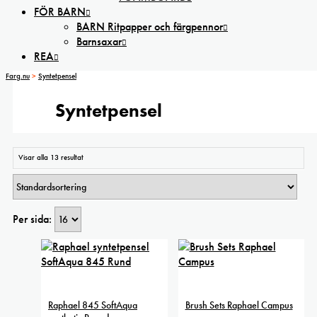
FÖR BARN
BARN Ritpapper och färgpennor
Barnsaxar
REA
Farg.nu
>
Syntetpensel
Syntetpensel
Visar alla 13 resultat
Per sida:
Raphael 845 SoftAqua
Brush Sets Raphael Campus