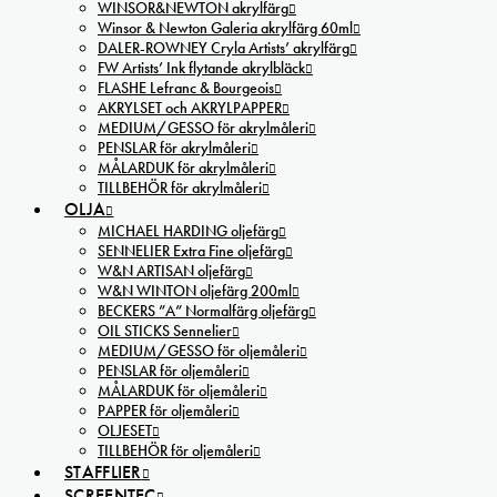
WINSOR&NEWTON akrylfärg
Winsor & Newton Galeria akrylfärg 60ml
DALER-ROWNEY Cryla Artists’ akrylfärg
FW Artists’ Ink flytande akrylbläck
FLASHE Lefranc & Bourgeois
AKRYLSET och AKRYLPAPPER
MEDIUM/GESSO för akrylmåleri
PENSLAR för akrylmåleri
MÅLARDUK för akrylmåleri
TILLBEHÖR för akrylmåleri
OLJA
MICHAEL HARDING oljefärg
SENNELIER Extra Fine oljefärg
W&N ARTISAN oljefärg
W&N WINTON oljefärg 200ml
BECKERS ”A” Normalfärg oljefärg
OIL STICKS Sennelier
MEDIUM/GESSO för oljemåleri
PENSLAR för oljemåleri
MÅLARDUK för oljemåleri
PAPPER för oljemåleri
OLJESET
TILLBEHÖR för oljemåleri
STAFFLIER
SCREENTEC