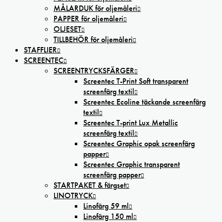
MÅLARDUK för oljemåleri
PAPPER för oljemåleri
OLJESET
TILLBEHÖR för oljemåleri
STAFFLIER
SCREENTEC
SCREENTRYCKSFÄRGER
Screentec T-Print Soft transparent
screenfärg textil
Screentec Ecoline täckande screenfärg
textil
Screentec T-print Lux Metallic
screenfärg textil
Screentec Graphic opak screenfärg
papper
Screentec Graphic transparent
screenfärg papper
STARTPAKET & färgset
LINOTRYCK
Linofärg 59 ml
Linofärg 150 ml