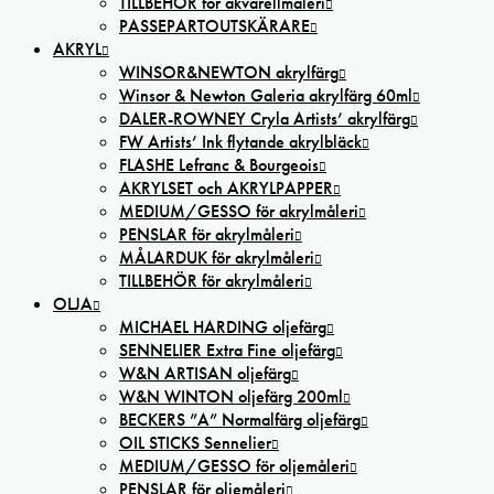
TILLBEHÖR för akvarellmåleri
PASSEPARTOUTSKÄRARE
AKRYL
WINSOR&NEWTON akrylfärg
Winsor & Newton Galeria akrylfärg 60ml
DALER-ROWNEY Cryla Artists’ akrylfärg
FW Artists’ Ink flytande akrylbläck
FLASHE Lefranc & Bourgeois
AKRYLSET och AKRYLPAPPER
MEDIUM/GESSO för akrylmåleri
PENSLAR för akrylmåleri
MÅLARDUK för akrylmåleri
TILLBEHÖR för akrylmåleri
OLJA
MICHAEL HARDING oljefärg
SENNELIER Extra Fine oljefärg
W&N ARTISAN oljefärg
W&N WINTON oljefärg 200ml
BECKERS ”A” Normalfärg oljefärg
OIL STICKS Sennelier
MEDIUM/GESSO för oljemåleri
PENSLAR för oljemåleri