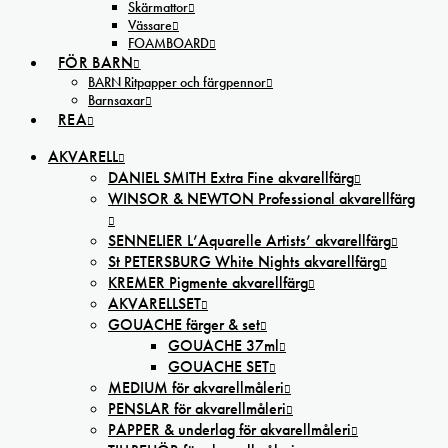
Skärmattor
Vässare
FOAMBOARD
FÖR BARN
BARN Ritpapper och färgpennor
Barnsaxar
REA
AKVARELL
DANIEL SMITH Extra Fine akvarellfärg
WINSOR & NEWTON Professional akvarellfärg
SENNELIER L’Aquarelle Artists’ akvarellfärg
St PETERSBURG White Nights akvarellfärg
KREMER Pigmente akvarellfärg
AKVARELLSET
GOUACHE färger & set
GOUACHE 37ml
GOUACHE SET
MEDIUM för akvarellmåleri
PENSLAR för akvarellmåleri
PAPPER & underlag för akvarellmåleri