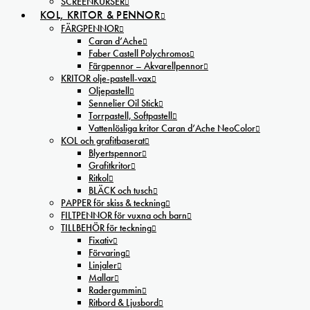
SCREENKURSER
KOL, KRITOR & PENNOR
FÄRGPENNOR
Caran d’Ache
Faber Castell Polychromos
Färgpennor – Akvarellpennor
KRITOR olje-pastell-vax
Oljepastell
Sennelier Oil Stick
Torrpastell, Softpastell
Vattenlösliga kritor Caran d’Ache NeoColor
KOL och grafitbaserat
Blyertspennor
Grafitkritor
Ritkol
BLÄCK och tusch
PAPPER för skiss & teckning
FILTPENNOR för vuxna och barn
TILLBEHÖR för teckning
Fixativ
Förvaring
Linjaler
Mallar
Radergummin
Ritbord & Ljusbord