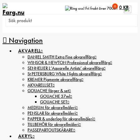
0
0
KR
Fri frakt över 700kr!
Navigation
AKVARELL
DANIEL SMITH Extra Fine akvarellfärg
WINSOR & NEWTON Professional akvarellfärg
SENNELIER L’Aquarelle Artists’ akvarellfärg
St PETERSBURG White Nights akvarellfärg
KREMER Pigmente akvarellfärg
AKVARELLSET
GOUACHE färger & set
GOUACHE 37ml
GOUACHE SET
MEDIUM för akvarellmåleri
PENSLAR för akvarellmåleri
PAPPER & underlag för akvarellmåleri
TILLBEHÖR för akvarellmåleri
PASSEPARTOUTSKÄRARE
AKRYL