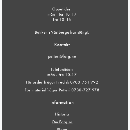
Öppetider:
mån - tor 10-17
fre 10-16
Butiken i Västberga har stängt.
Kontakt
petteri@farg.nu
Telefontider:
mån - fre 10-17
För order frågor Fredrik 0703-751 992
För materialfrågor Petteri 0730-727 978
Information
Historia
Om Färg.se
Blogg