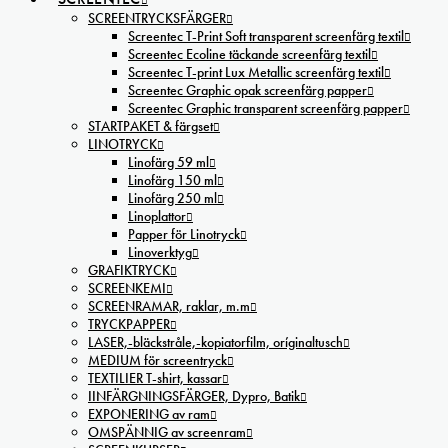
SCREENTRYCKSFÄRGER
Screentec T-Print Soft transparent screenfärg textil
Screentec Ecoline täckande screenfärg textil
Screentec T-print Lux Metallic screenfärg textil
Screentec Graphic opak screenfärg papper
Screentec Graphic transparent screenfärg papper
STARTPAKET & färgset
LINOTRYCK
Linofärg 59 ml
Linofärg 150 ml
Linofärg 250 ml
Linoplattor
Papper för Linotryck
Linoverktyg
GRAFIKTRYCK
SCREENKEMI
SCREENRAMAR, raklar, m.m
TRYCKPAPPER
LASER,-bläckstråle,-kopiatorfilm, oríginaltusch
MEDIUM för screentryck
TEXTILIER T-shirt, kassar
IINFÄRGNINGSFÄRGER, Dypro, Batik
EXPONERING av ram
OMSPÄNNIG av screenram