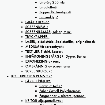
Linofärg 250 ml
Linoplattor
Papper för Linotryck
Linoverktyg
GRAFIKTRYCK
SCREENKEMI
SCREENRAMAR, raklar, m.m
TRYCKPAPPER
LASER,-bläckstråle,-kopiatorfilm, oríginaltusch
MEDIUM för screentryck
TEXTILIER T-shirt, kassar
IINFÄRGNINGSFÄRGER, Dypro, Batik
EXPONERING av ram
OMSPÄNNIG av screenram
SCREENKURSER
KOL, KRITOR & PENNOR
FÄRGPENNOR
Caran d’Ache
Faber Castell Polychromos
Färgpennor – Akvarellpennor
KRITOR olje-pastell-vax