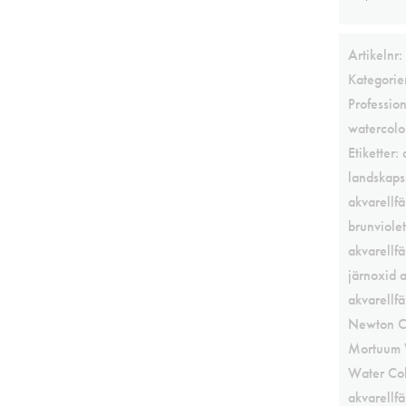
Artikelnr:
Kategorie
Professio
watercolo
Etiketter:
landskaps
akvarellfä
brunviolet
akvarellfä
järnoxid a
akvarellfä
Newton C
Mortuum 
Water Co
akvarellfä