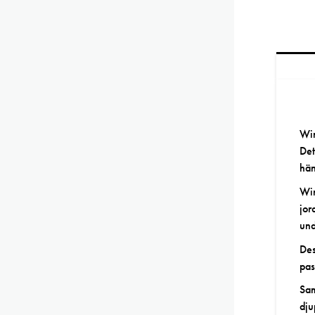
Win
Det
hän
Win
jor
und
Des
pas
Sam
dju