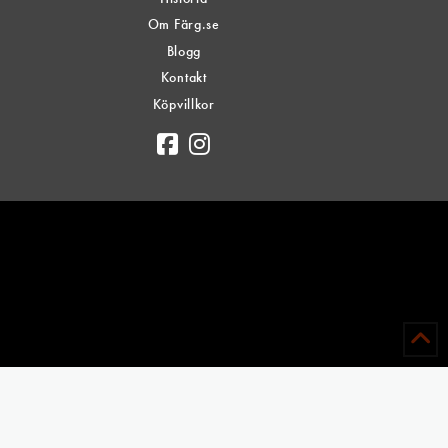
De
Om Färg.se
olika
Blogg
alternativen
Kontakt
kan
Köpvillkor
väljas
på
produktsidan