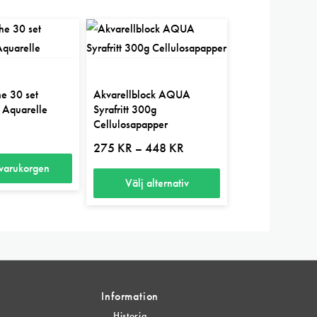
e 30 set
Akvarellblock AQUA
 Aquarelle
Syrafritt 300g
Cellulosapapper
Prisintervall:
275
KR
448
KR
–
275 kr
 varukorgen
till
448 kr
Välj alternativ
Den
här
produkten
har
flera
Information
varianter.
Historia