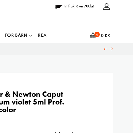
Fri frakt över 700kr!
FÖR BARN
REA
0
0
KR
r & Newton Caput
m violet 5ml Prof.
color