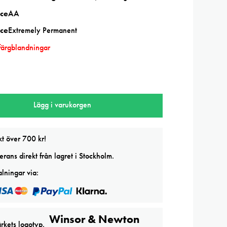
ce
AA
ce
Extremely Permanent
färgblandningar
Lägg i varukorgen
kt över 700 kr!
rans direkt från lagret i Stockholm.
lningar via:
Winsor & Newton