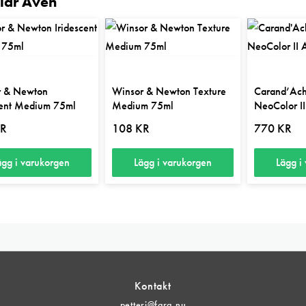
llar Även
r & Newton
Winsor & Newton Texture
Carand’Ach
cent Medium 75ml
Medium 75ml
NeoColor II
R
108
KR
770
KR
ägg i varukorgen
Lägg i varukorgen
Lägg i
Kontakt
petteri@farg.nu