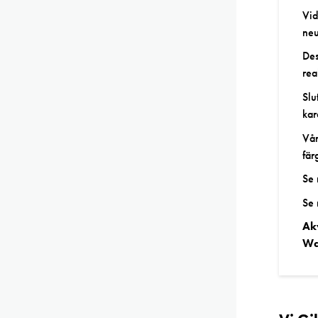
Vid
neu
Des
rea
Slu
kar
Vår
fär
Se
Se
Ak
Wa