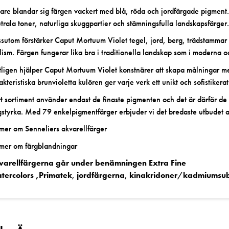
are blandar sig färgen vackert med blå, röda och jordfärgade pigmen
trala toner, naturliga skuggpartier och stämningsfulla landskapsfärger
sutom förstärker Caput Mortuum Violet tegel, jord, berg, trädstamma
lism. Färgen fungerar lika bra i traditionella landskap som i moderna 
tligen hjälper Caput Mortuum Violet konstnärer att skapa målningar me
akteristiska brunvioletta kulören ger varje verk ett unikt och sofistikerat
t sortiment
använder endast de finaste
pigmenten
och det är därför de 
gstyrka. Med 79 enkelpigmentfärger erbjuder vi det bredaste utbudet 
 mer om
Senneliers akvarellfärger
 mer om
färgblandningar
varellfärgerna går under benämningen
Extra Fine
tercolors
,Primatek
,
jordfärgerna
,
kinakridoner
/
kadmiumsubs