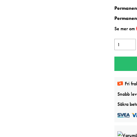
Permanen
Permanen
Se mer om
Winsor
&
Newton
Caput
mortuum
Fri fra
violet
5ml
Snabb leve
Prof.
Säkra beta
watercolor
mängd