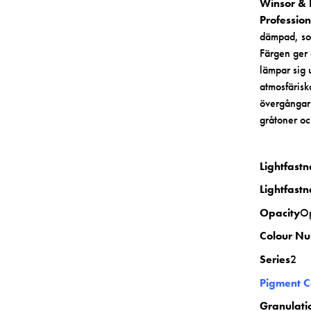
Winsor & 
Profession
dämpad, sof
Färgen ger e
lämpar sig 
atmosfärisk
övergångar 
gråtoner oc
Lightfast
Lightfastn
Opacity
O
Colour N
Series
2
Pigment 
Granulati