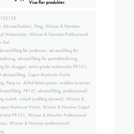
Visa fler produkter.
102125
r:
Akvarellmåleri
,
Färg
,
Winsor & Newton
nal Watercolor
,
Winsor & Newton Professional
r 5ml
akvarellfärg för jordtoner
,
akvarellfärg för
målning
,
akvarellfärg för porträttmålning
,
rg för skuggor
,
artist grade watercolor PR101
,
t akvarellfärg
,
Caput Mortuum Violet
rg
,
Färg.nu. Alltid bästa priser. snabba leverser
,
kvarellfärg
,
PR101 akvarellfärg
,
professionell
rg violett
,
violett jordfärg akvarell
,
Winsor &
aput Mortuum Violet
,
Winsor & Newton Caput
Violet PR101
,
Winsor & Newton Professional
lour
,
Winsor & Newton professionell
rg.