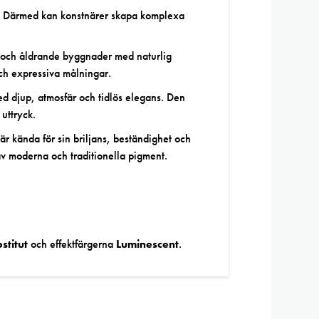
t. Därmed kan konstnärer skapa komplexa
.
r och åldrande byggnader med naturlig
och expressiva målningar.
d djup, atmosfär och tidlös elegans. Den
 uttryck.
är kända för sin briljans, beständighet och
av moderna och traditionella pigment.
titut
och effektfärgerna
Luminescent
.