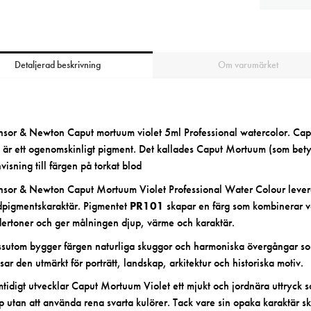
Detaljerad beskrivning
Om varumärket
sor & Newton Caput mortuum violet 5ml
Professional watercolor. Cap
 är ett ogenomskinligt pigment. Det kallades Caput Mortuum (som be
visning till färgen på torkat blod
sor & Newton Caput Mortuum Violet Professional Water Colour leverer
dpigmentskaraktär. Pigmentet
PR101
skapar en färg som kombinerar va
ertoner och ger målningen djup, värme och karaktär.
sutom bygger färgen naturliga skuggor och harmoniska övergångar som
sar den utmärkt för porträtt, landskap, arkitektur och historiska motiv.
tidigt utvecklar Caput Mortuum Violet ett mjukt och jordnära uttryck s
p utan att använda rena svarta kulörer. Tack vare sin opaka karaktär ska