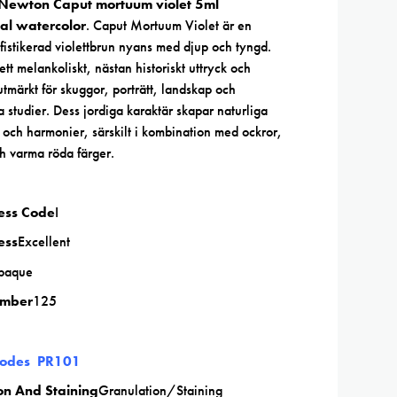
Newton Caput mortuum violet 5ml
al watercolor
. Caput Mortuum Violet är en
istikerad violettbrun nyans med djup och tyngd.
tt melankoliskt, nästan historiskt uttryck och
utmärkt för skuggor, porträtt, landskap och
a studier. Dess jordiga karaktär skapar naturliga
och harmonier, särskilt i kombination med ockror,
h varma röda färger.
ness Code
I
ess
Excellent
paque
umber
125
Codes PR101
on And Staining
Granulation/Staining