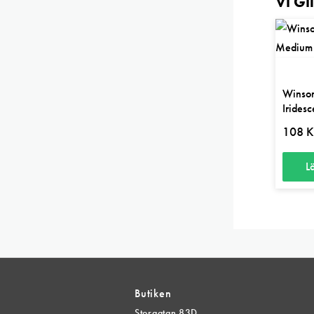
Vi Gi
Winso
Irides
108
K
L
Butiken
Storgatan 83D