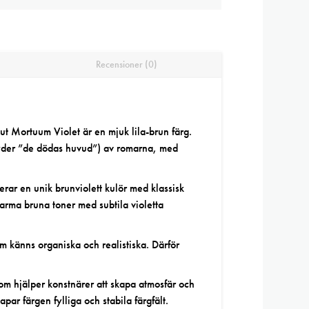
Recensioner (0)
ut Mortuum Violet är en mjuk lila-brun färg.
tyder ”de dödas huvud”) av romarna, med
ar en unik brunviolett kulör med klassisk
rma bruna toner med subtila violetta
 känns organiska och realistiska. Därför
om hjälper konstnärer att skapa atmosfär och
par färgen fylliga och stabila färgfält.