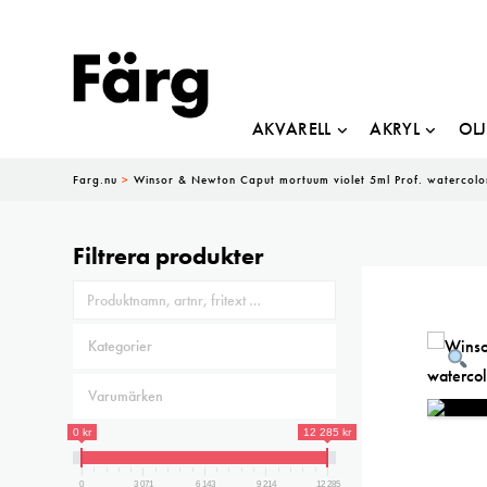
AKVARELL
AKRYL
OL
Farg.nu
>
Winsor & Newton Caput mortuum violet 5ml Prof. watercolo
Filtrera produkter
0 kr
12 285 kr
0
3 071
6 143
9 214
12 285