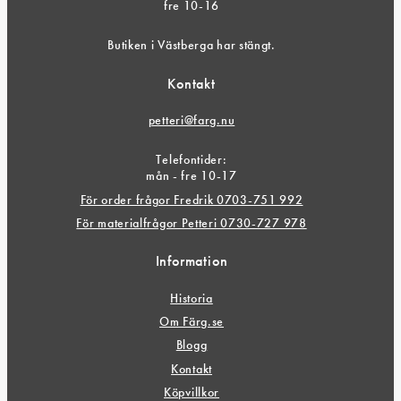
fre 10-16
Butiken i Västberga har stängt.
Kontakt
petteri@farg.nu
Telefontider:
mån - fre 10-17
För order frågor Fredrik 0703-751 992
För materialfrågor Petteri 0730-727 978
Information
Historia
Om Färg.se
Blogg
Kontakt
Köpvillkor