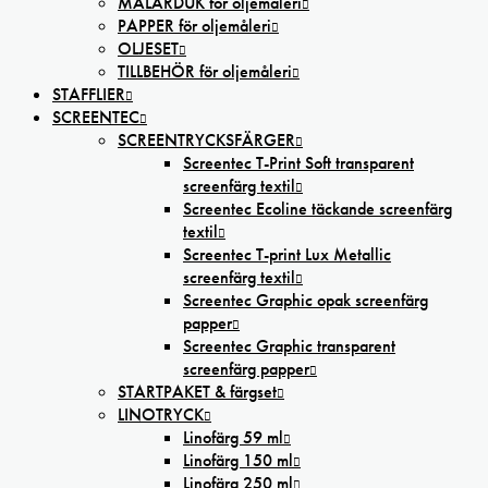
MÅLARDUK för oljemåleri
PAPPER för oljemåleri
OLJESET
TILLBEHÖR för oljemåleri
STAFFLIER
SCREENTEC
SCREENTRYCKSFÄRGER
Screentec T-Print Soft transparent
screenfärg textil
Screentec Ecoline täckande screenfärg
textil
Screentec T-print Lux Metallic
screenfärg textil
Screentec Graphic opak screenfärg
papper
Screentec Graphic transparent
screenfärg papper
STARTPAKET & färgset
LINOTRYCK
Linofärg 59 ml
Linofärg 150 ml
Linofärg 250 ml