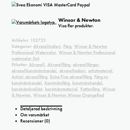
Winsor & Newton
Visa fler produkter.
Artikelnr:
102723
Kategorier:
Akvarellmåleri
,
Färg
,
Winsor & Newton
Professional Watercolor
,
Winsor & Newton Professional
watercolor 5ml
Etiketter:
Akvarell
,
Akvarellfärg
,
akvarellfärger
,
akvarellkonstnärshandel
,
akvarellmåleri
,
artistmaterial
,
Artists' akvarellfärg
,
Extra Fine akvarellfärg
,
Färg.nu
konstnärshandel
,
Konstnärsfärg
,
konstnärshandel
,
konstnärskvalitet
,
konstnärsmaterial
,
Vattenfärg
,
Winsor
& Newton
,
Winsor & Newton Winsor OrangeRed
Detaljerad beskrivning
Om varumärket
Recensioner (0)