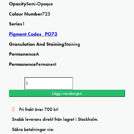
Opacity
Semi-Opaque
Colour Number
723
Series
1
Pigment Codes PO73
Granulation And Staining
Staining
Permanence
A
Permanence
Permanent
Winsor & Newton Winsor OrangeRed shade 5ml Prof. watercolor
mängd
Lägg i varukorgen
Fri frakt över 700 kr!
Snabb leverans direkt från lagret i Stockholm.
Säkra betalningar via: