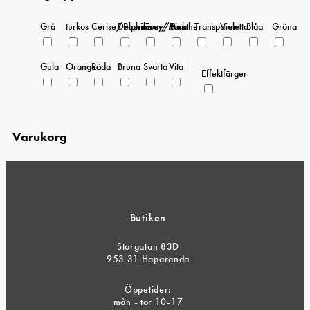
Grå
turkos
Cerise/Paprika
Delphinium/Menthe
Grey/Pink
Rosa
Transparent
Violetta
Blåa
Gröna
Gula
Orangea
Röda
Bruna
Svarta
Vita
Effektfärger
Varukorg
Butiken
Storgatan 83D
953 31 Haparanda
Öppetider:
mån - tor 10-17