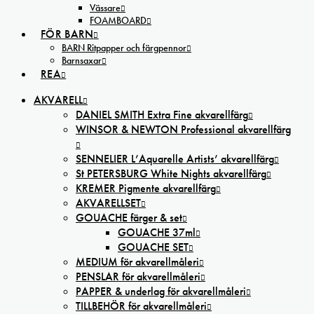
Vässare
FOAMBOARD
FÖR BARN
BARN Ritpapper och färgpennor
Barnsaxar
REA
AKVARELL
DANIEL SMITH Extra Fine akvarellfärg
WINSOR & NEWTON Professional akvarellfärg
SENNELIER L’Aquarelle Artists’ akvarellfärg
St PETERSBURG White Nights akvarellfärg
KREMER Pigmente akvarellfärg
AKVARELLSET
GOUACHE färger & set
GOUACHE 37ml
GOUACHE SET
MEDIUM för akvarellmåleri
PENSLAR för akvarellmåleri
PAPPER & underlag för akvarellmåleri
TILLBEHÖR för akvarellmåleri