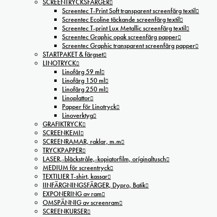
SCREENTRYCKSFÄRGER
Screentec T-Print Soft transparent screenfärg textil
Screentec Ecoline täckande screenfärg textil
Screentec T-print Lux Metallic screenfärg textil
Screentec Graphic opak screenfärg papper
Screentec Graphic transparent screenfärg papper
STARTPAKET & färgset
LINOTRYCK
Linofärg 59 ml
Linofärg 150 ml
Linofärg 250 ml
Linoplattor
Papper för Linotryck
Linoverktyg
GRAFIKTRYCK
SCREENKEMI
SCREENRAMAR, raklar, m.m
TRYCKPAPPER
LASER,-bläckstråle,-kopiatorfilm, oríginaltusch
MEDIUM för screentryck
TEXTILIER T-shirt, kassar
IINFÄRGNINGSFÄRGER, Dypro, Batik
EXPONERING av ram
OMSPÄNNIG av screenram
SCREENKURSER