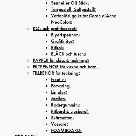
Sennelier Oil Stick
Torrpastell, Softpastell
Vattenlösliga kritor Caran d’Ache
NeoColor
KOL och grafitbaserat
Blyertspennor
Grafitkritor
Ritkol
BLÄCK och tusch
PAPPER för skiss & teckning
FILTPENNOR för vuxna och barn
TILLBEHÖR för teckning
Fixativ
Förvaring
Linjaler
Mallar
Radergummin
Ritbord & Ljusbord
Skärmattor
Vässare
FOAMBOARD