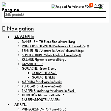
0
0
KR
Fri frakt över 700kr!
Navigation
AKVARELL
DANIEL SMITH Extra Fine akvarellfärg
WINSOR & NEWTON Professional akvarellfärg
SENNELIER L’Aquarelle Artists’ akvarellfärg
St PETERSBURG White Nights akvarellfärg
KREMER Pigmente akvarellfärg
AKVARELLSET
GOUACHE färger & set
GOUACHE 37ml
GOUACHE SET
MEDIUM för akvarellmåleri
PENSLAR för akvarellmåleri
PAPPER & underlag för akvarellmåleri
TILLBEHÖR för akvarellmåleri
PASSEPARTOUTSKÄRARE
AKRYL
WINSOR&NEWTON akrylfärg