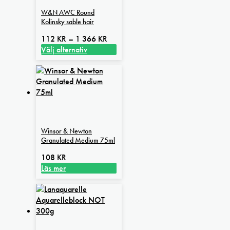
W&N AWC Round
Kolinsky sable hair
Prisintervall:
112
KR
–
1 366
KR
112 kr
Välj alternativ
Den
till
här
1
produkten
366 kr
har
flera
varianter.
De
Winsor & Newton
olika
Granulated Medium 75ml
alternativen
kan
108
KR
väljas
Läs mer
på
produktsidan