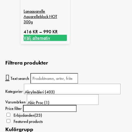
Lanaquarelle
Aquarelleblock NOT
300g
Prisintervall:
416
KR
–
990
KR
416 kr
Välj alternativ
Den
till
här
990 kr
produkten
Filtrera produkter
har
flera
varianter.
Text search
De
olika
Kategorier
alternativen
kan
Varumärken
väljas
Price filter
på
Erbjudanden
(23)
produktsidan
Featured products
Kulörgrupp