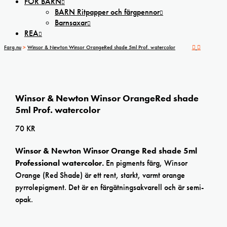
FÖR BARN
BARN Ritpapper och färgpennor
Barnsaxar
REA
Farg.nu
>
Winsor & Newton Winsor OrangeRed shade 5ml Prof. watercolor
Winsor & Newton Winsor OrangeRed shade
5ml Prof. watercolor
70
KR
Winsor & Newton Winsor Orange Red shade 5ml
Professional watercolor.
En pigments färg, Winsor
Orange (Red Shade) är ett rent, starkt, varmt orange
pyrrolepigment. Det är en färgätningsakvarell och är semi-
opak.