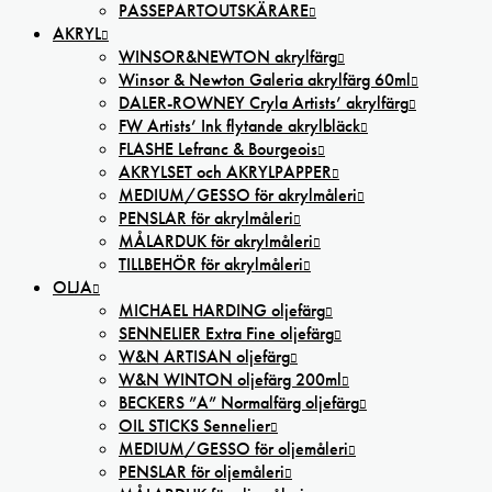
PASSEPARTOUTSKÄRARE
AKRYL
WINSOR&NEWTON akrylfärg
Winsor & Newton Galeria akrylfärg 60ml
DALER-ROWNEY Cryla Artists’ akrylfärg
FW Artists’ Ink flytande akrylbläck
FLASHE Lefranc & Bourgeois
AKRYLSET och AKRYLPAPPER
MEDIUM/GESSO för akrylmåleri
PENSLAR för akrylmåleri
MÅLARDUK för akrylmåleri
TILLBEHÖR för akrylmåleri
OLJA
MICHAEL HARDING oljefärg
SENNELIER Extra Fine oljefärg
W&N ARTISAN oljefärg
W&N WINTON oljefärg 200ml
BECKERS ”A” Normalfärg oljefärg
OIL STICKS Sennelier
MEDIUM/GESSO för oljemåleri
PENSLAR för oljemåleri