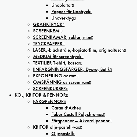
Linoplattor
Papper för Linotryck
Linoverktyg
GRAFIKTRYCK
SCREENKEMI
SCREENRAMAR, raklar, m.m
TRYCKPAPPER
LASER,-bläckstråle,-kopiatorfilm, oríginaltusch
MEDIUM för screentryck
TEXTILIER T-shirt, kassar
IINFÄRGNINGSFÄRGER, Dypro, Batik
EXPONERING av ram
OMSPÄNNIG av screenram
SCREENKURSER
KOL, KRITOR & PENNOR
FÄRGPENNOR
Caran d’Ache
Faber Castell Polychromos
Färgpennor – Akvarellpennor
KRITOR olje-pastell-vax
Oljepastell