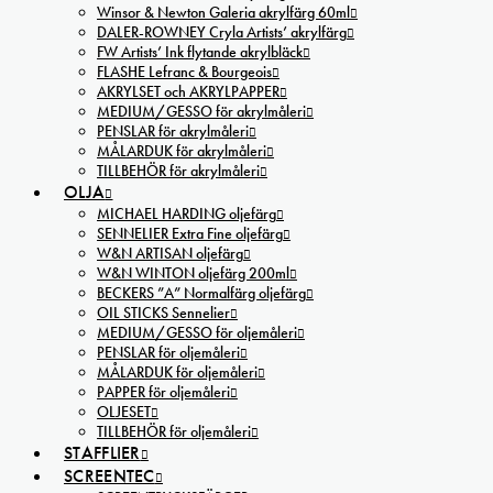
Winsor & Newton Galeria akrylfärg 60ml
DALER-ROWNEY Cryla Artists’ akrylfärg
FW Artists’ Ink flytande akrylbläck
FLASHE Lefranc & Bourgeois
AKRYLSET och AKRYLPAPPER
MEDIUM/GESSO för akrylmåleri
PENSLAR för akrylmåleri
MÅLARDUK för akrylmåleri
TILLBEHÖR för akrylmåleri
OLJA
MICHAEL HARDING oljefärg
SENNELIER Extra Fine oljefärg
W&N ARTISAN oljefärg
W&N WINTON oljefärg 200ml
BECKERS ”A” Normalfärg oljefärg
OIL STICKS Sennelier
MEDIUM/GESSO för oljemåleri
PENSLAR för oljemåleri
MÅLARDUK för oljemåleri
PAPPER för oljemåleri
OLJESET
TILLBEHÖR för oljemåleri
STAFFLIER
SCREENTEC