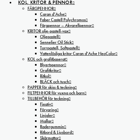
KOL, KRITOR & PENNOR
FÄRGPENNOR
Caran d’Ache
Faber Castell Polychromos
Färgpennor – Akvarellpennor
KRITOR olje-pastell-vax
Oljepastell
Sennelier Oil Stick
Torrpastell, Softpastell
Vattenlösliga kritor Caran d’Ache NeoColor
KOL och grafitbaserat
Blyertspennor
Grafitkritor
Ritkol
BLÄCK och tusch
PAPPER för skiss & teckning
FILTPENNOR för vuxna och barn
TILLBEHÖR för teckning
Fixativ
Förvaring
Linjaler
Mallar
Radergummin
Ritbord & Ljusbord
Skärmattor