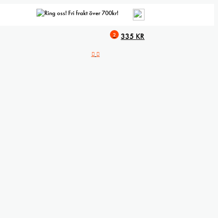
Fri frakt över 700kr!
2
335
KR