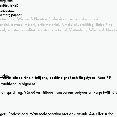
ärg textil
nfärg textil
g papper
reenfärg papper
atercolor
,
Winsor & Newton Professional watercolor halvkopp
handel
,
akvarellmåleri
,
artistmaterial
,
Artists' akvarellfärg
,
Extra Fine
del
,
konstnärskvalitet
,
konstnärsmaterial
,
Vattenfärg
,
Winsor & Newt
tusch
r de är kända för sin briljans, beständighet och färgstyrka. Med 79
traditionella pigment.
ntspridning. Vår oöverträffade transparens betyder att varje tvätt förb
r i Professional Watercolor-sortimentet är klassade AA eller A för