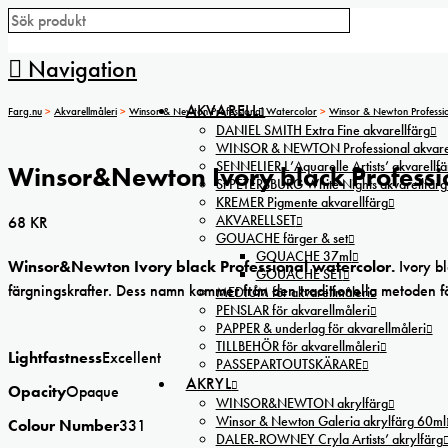
Navigation
AKVARELL
Farg.nu
>
Akvarellmåleri
>
Winsor & Newton Professional Watercolor
>
Winsor & Newton Professi
DANIEL SMITH Extra Fine akvarellfärg
WINSOR & NEWTON Professional akvarel
SENNELIER L’Aquarelle Artists’ akvarellfä
Winsor&Newton Ivory black Professi
St PETERSBURG White Nights akvarellfärg
KREMER Pigmente akvarellfärg
AKVARELLSET
68
KR
GOUACHE färger & set
GOUACHE 37ml
Winsor&Newton Ivory black Professional watercolor.
Ivory b
GOUACHE SET
färgningskrafter. Dess namn kommer från den traditionella metoden för
MEDIUM för akvarellmåleri
PENSLAR för akvarellmåleri
PAPPER & underlag för akvarellmåleri
TILLBEHÖR för akvarellmåleri
Lightfastness
Excellent
PASSEPARTOUTSKÄRARE
AKRYL
Opacity
Opaque
WINSOR&NEWTON akrylfärg
Winsor & Newton Galeria akrylfärg 60ml
Colour Number
331
DALER-ROWNEY Cryla Artists’ akrylfärg