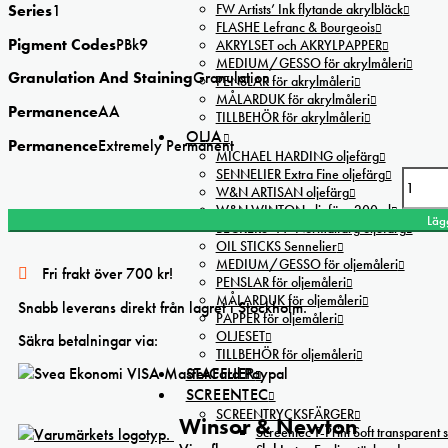
FW Artists’ Ink flytande akrylbläck
Series
1
FLASHE Lefranc & Bourgeois
Pigment Codes
PBk9
AKRYLSET och AKRYLPAPPER
MEDIUM/GESSO för akrylmåleri
Granulation And Staining
Granulation
PENSLAR för akrylmåleri
MÅLARDUK för akrylmåleri
Permanence
AA
TILLBEHÖR för akrylmåleri
OLJA
Permanence
Extremely Permanent
MICHAEL HARDING oljefärg
SENNELIER Extra Fine oljefärg
Winsor&Newton Ivory black Professional watercolor mängd
W&N ARTISAN oljefärg
W&N WINTON oljefärg 200ml
Läg
BECKERS ”A” Normalfärg oljefärg
OIL STICKS Sennelier
MEDIUM/GESSO för oljemåleri
Fri frakt över 700 kr!
PENSLAR för oljemåleri
MÅLARDUK för oljemåleri
Snabb leverans direkt från lagret i Stockholm.
PAPPER för oljemåleri
OLJESET
Säkra betalningar via:
TILLBEHÖR för oljemåleri
STAFFLIER
SCREENTEC
SCREENTRYCKSFÄRGER
Winsor & Newton
Screentec T-Print Soft transparent s