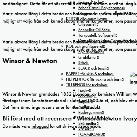
Caran d’Ache
beständighet. Detta för att säkerställa att färgerna som använd idag 
Faber Castell Polychromos
Färgpennor – Akvarellpennor
Varje akvarellfärg i detta breda och balanserade spektrum på 96 färge
KRITOR olje-pastell-vax
möjligt att välja från och kunna skapa sina unika paletter, som passar
Oljepastell
Sennelier Oil Stick
Torrpastell, Softpastell
Vattenlösliga kritor Caran d’Ache
Varje akvarellfärg i detta breda och balanserade spektrum på 96 färge
KOL och grafitbaserat
möjligt att välja från och kunna skapa sina unika paletter, som passar 
Blyertspennor
Grafitkritor
Winsor & Newton
Ritkol
BLÄCK och tusch
PAPPER för skiss & teckning
FILTPENNOR för vuxna och barn
TILLBEHÖR för teckning
Fixativ
Winsor & Newton grundades 1832 i London, av kemisten William Winso
Förvaring
företaget inom konstnärsmaterial i slutet av 1800-talet, och blev ett 
Linjaler
Det finns ännu inga recensioner för denna produkt.
Mallar
Radergummin
Bli först med att recensera ”Winsor&Newton Ivory
Ritbord & Ljusbord
Skärmattor
Du måste vara
inloggad
för att skriva en recension.
Vässare
FOAMBOARD