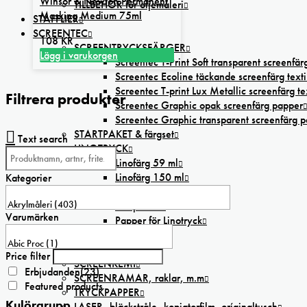
Winsor & Newton Permanent
TILLBEHÖR för oljemåleri
Masking Medium 75ml
STAFFLIER
SCREENTEC
108
KR
SCREENTRYCKSFÄRGER
Lägg i varukorgen
Screentec T-Print Soft transparent screenfärg
Screentec Ecoline täckande screenfärg texti
Screentec T-print Lux Metallic screenfärg tex
Filtrera produkter
Screentec Graphic opak screenfärg papper
Screentec Graphic transparent screenfärg 
STARTPAKET & färgset
Text search
LINOTRYCK
Linofärg 59 ml
Linofärg 150 ml
Kategorier
Linofärg 250 ml
Linoplattor
Varumärken
Papper för Linotryck
Linoverktyg
GRAFIKTRYCK
Price filter
SCREENKEMI
Erbjudanden
(23)
SCREENRAMAR, raklar, m.m
Featured products
TRYCKPAPPER
Kulörgrupp
LASER,-bläckstråle,-kopiatorfilm, oríginaltusch