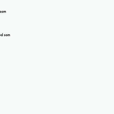
 som
bud som