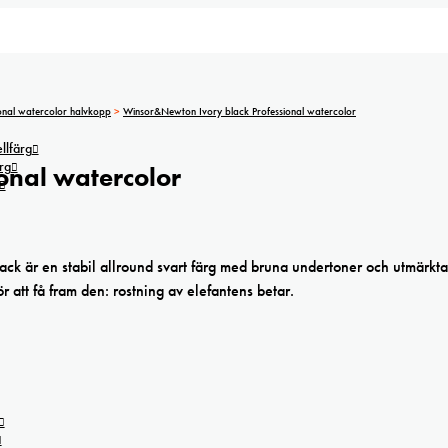
onal watercolor halvkopp
>
Winsor&Newton Ivory black Professional watercolor
lfärg
rg
onal watercolor
lack är en stabil allround svart färg med bruna undertoner och utmärkta
 att få fram den: rostning av elefantens betar.