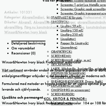
Visa fler produkter.
Screentec Ecoline täckande screenf
Screentec T-print Lux Metallic scree
Screentec Graphic opak screenfär
Artikelnr:
101331
Screentec Graphic transparent sc
Kategorier:
Akvarellmåleri
,
Färg
,
Winsor & Newton Professional W
STARTPAKET & färgset
Etiketter:
Akvarell
,
Akvarellfärg
LINOTRYCK
,
akvarellfärger
,
akvarellkonstnärs
Linofärg 59 ml
akvarellfärg
,
Färg.nu konstnärshandel
,
Konstnärsfärg
,
konstnärshan
Linofärg 150 ml
Winsor&Newton Ivory black
Linofärg 250 ml
Linoplattor
Detaljerad beskrivning
Papper för Linotryck
Linoverktyg
Om varumärket
GRAFIKTRYCK
Recensioner (0)
SCREENKEMI
SCREENRAMAR, raklar, m.m
Winsor&Newton Ivory black Professional watercolor
TRYCKPAPPER
LASER,-bläckstråle,-kopiatorfilm, oríginal
Vårt sortiment
använder endast de finaste
pigmenten
och det är därfö
MEDIUM för screentryck
enkelpigmentfärger erbjuder vi det bredaste utbudet av moderna och 
TEXTILIER T-shirt, kassar
IINFÄRGNINGSFÄRGER, Dypro, Batik
Formulerad med metoder av högsta kvalitet för att uppnå optimal pigme
EXPONERING av ram
levande och självlysande.
OMSPÄNNIG av screenram
SCREENKURSER
Ljusäkta och permanent.
KOL, KRITOR & PENNOR
Winsor&Newton Ivory black Professional watercolor 104 av 108 färge
FÄRGPENNOR