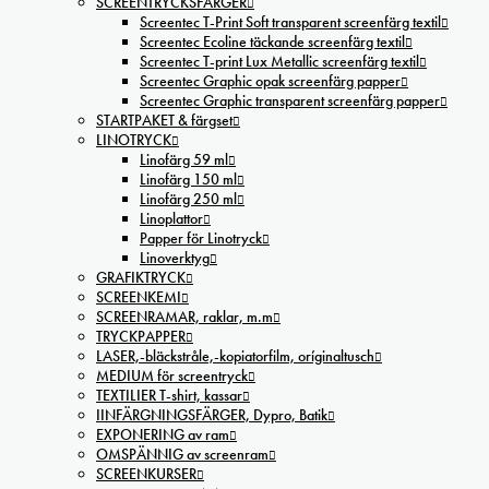
SCREENTRYCKSFÄRGER
Screentec T-Print Soft transparent screenfärg textil
Screentec Ecoline täckande screenfärg textil
Screentec T-print Lux Metallic screenfärg textil
Screentec Graphic opak screenfärg papper
Screentec Graphic transparent screenfärg papper
STARTPAKET & färgset
LINOTRYCK
Linofärg 59 ml
Linofärg 150 ml
Linofärg 250 ml
Linoplattor
Papper för Linotryck
Linoverktyg
GRAFIKTRYCK
SCREENKEMI
SCREENRAMAR, raklar, m.m
TRYCKPAPPER
LASER,-bläckstråle,-kopiatorfilm, oríginaltusch
MEDIUM för screentryck
TEXTILIER T-shirt, kassar
IINFÄRGNINGSFÄRGER, Dypro, Batik
EXPONERING av ram
OMSPÄNNIG av screenram
SCREENKURSER