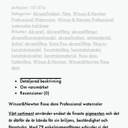
Artikelnr:
101576
Kategorier:
Akvarellmåleri
,
Färg
,
Winsor & Newton
Professional Watercolor
,
Winsor & Newton Professional
watercolor halvkopp
Etiketter:
Akvarell
,
Akvarellfärg
,
akvarellfärger
,
akvarellkonstnärshandel
,
akvarellmåleri
,
artistmaterial
,
Artists' akvarellfärg
,
Extra Fine akvarellfärg
,
Färg.nu
konstnärshandel
,
Konstnärsfärg
,
konstnärshandel
,
konstnärskvalitet
,
konstnärsmaterial
,
Rose dore
,
Vattenfärg
,
Winsor & Newton
,
Winsor&Newton Rose
dore
Detaljerad beskrivning
Om varumärket
Recensioner (0)
Winsor&Newton Rose dore Professional watercolor
Vårt sortiment
använder endast de finaste
pigmenten
och det
är därför de är kända för sin briljans, beständighet och
färgstyrka. Med 79 enkelpigmentfärger erbjuder vi det