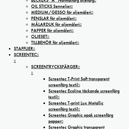
BECKERS ”A” Normalfärg oljefärg
OIL STICKS Sennelier
MEDIUM/GESSO för oljemåleri
PENSLAR för oljemåleri
MÅLARDUK för oljemåleri
PAPPER för oljemåleri
OLJESET
TILLBEHÖR för oljemåleri
STAFFLIER
SCREENTEC
SCREENTRYCKSFÄRGER
Screentec T-Print Soft transparent
screenfärg textil
Screentec Ecoline täckande screenfärg
textil
Screentec T-print Lux Metallic
screenfärg textil
Screentec Graphic opak screenfärg
papper
Screentec Graphic transparent