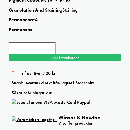
Pigment Codes PV19 • PY97
Granulation And Staining
Staining
Permanence
A
Permanenc
Winsor&Newton Rose dore Professional watercolor mängd
Lägg i varukorgen
Fri frakt över 700 kr!
Snabb leverans direkt från lagret i Stockholm.
Säkra betalningar via:
Winsor & Newton
Visa fler produkter.