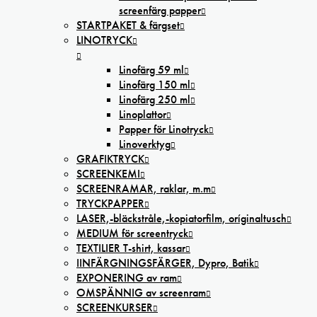
screenfärg papper
STARTPAKET & färgset
LINOTRYCK
Linofärg 59 ml
Linofärg 150 ml
Linofärg 250 ml
Linoplattor
Papper för Linotryck
Linoverktyg
GRAFIKTRYCK
SCREENKEMI
SCREENRAMAR, raklar, m.m
TRYCKPAPPER
LASER,-bläckstråle,-kopiatorfilm, oríginaltusch
MEDIUM för screentryck
TEXTILIER T-shirt, kassar
IINFÄRGNINGSFÄRGER, Dypro, Batik
EXPONERING av ram
OMSPÄNNIG av screenram
SCREENKURSER