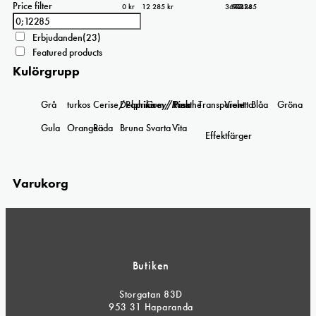
Price filter
0 kr
12 285 kr
3 071
6 143
9 214
12 285
0
Erbjudanden
(23)
Featured products
Kulörgrupp
Grå
turkos
Cerise/Paprika
Delphinium/Menthe
Grey/Pink
Rosa
Transparent
Violetta
Blåa
Gröna
Gula
Orangea
Röda
Bruna
Svarta
Vita
Effektfärger
Varukorg
Butiken
Storgatan 83D
953 31 Haparanda