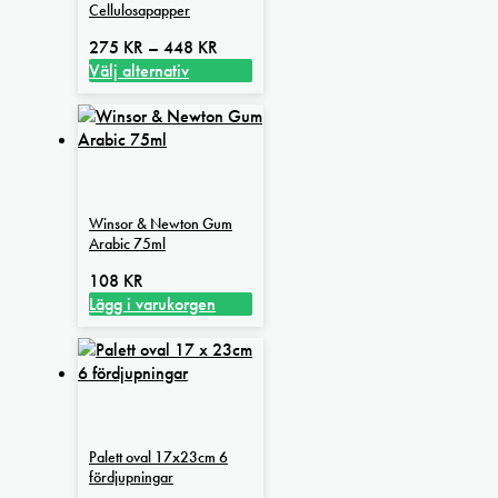
Cellulosapapper
Prisintervall:
275
KR
–
448
KR
275 kr
Välj alternativ
Den
till
här
448 kr
produkten
har
flera
varianter.
Winsor & Newton Gum
De
Arabic 75ml
olika
alternativen
108
KR
kan
Lägg i varukorgen
väljas
på
produktsidan
Palett oval 17x23cm 6
fördjupningar