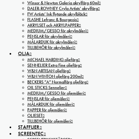
Winsor & Newton Galeria akrylfärg 60ml
DALER-ROWNEY Cryla Artists’ akrylfärg
FW Artists’ Ink flytande akrylbläck
FLASHE Lefranc & Bourgeois
AKRYLSET och AKRYLPAPPER
MEDIUM/GESSO för akrylmåleri
PENSLAR för akrylmåleri
MÅLARDUK för akrylmåleri
TILLBEHÖR för akrylmåleri
OLJA
MICHAEL HARDING oljefärg
SENNELIER Extra Fine oljefärg
W&N ARTISAN oljefärg
W&N WINTON oljefärg 200ml
BECKERS ”A” Normalfärg oljefärg
OIL STICKS Sennelier
MEDIUM/GESSO för oljemåleri
PENSLAR för oljemåleri
MÅLARDUK för oljemåleri
PAPPER för oljemåleri
OLJESET
TILLBEHÖR för oljemåleri
STAFFLIER
SCREENTEC