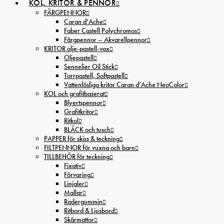
KOL, KRITOR & PENNOR
FÄRGPENNOR
Caran d’Ache
Faber Castell Polychromos
Färgpennor – Akvarellpennor
KRITOR olje-pastell-vax
Oljepastell
Sennelier Oil Stick
Torrpastell, Softpastell
Vattenlösliga kritor Caran d’Ache NeoColor
KOL och grafitbaserat
Blyertspennor
Grafitkritor
Ritkol
BLÄCK och tusch
PAPPER för skiss & teckning
FILTPENNOR för vuxna och barn
TILLBEHÖR för teckning
Fixativ
Förvaring
Linjaler
Mallar
Radergummin
Ritbord & Ljusbord
Skärmattor