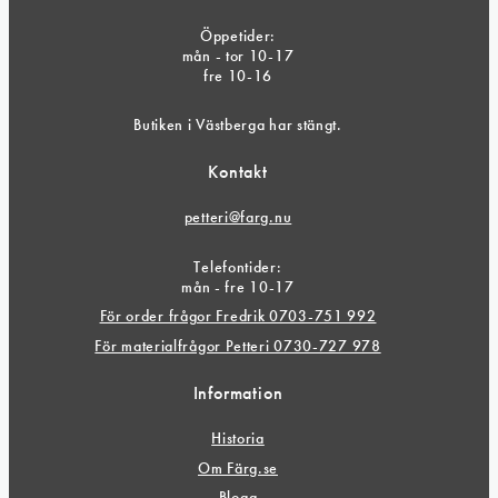
Öppetider:
mån - tor 10-17
fre 10-16
Butiken i Västberga har stängt.
Kontakt
petteri@farg.nu
Telefontider:
mån - fre 10-17
För order frågor Fredrik 0703-751 992
För materialfrågor Petteri 0730-727 978
Information
Historia
Om Färg.se
Blogg