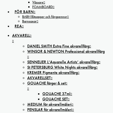
Vässare
FOAMBOARD
FÖR BARN
BARN Ritpapper och färgpennor
Barnsaxar
REA
AKVARELL
DANIEL SMITH Extra Fine akvarellfärg
WINSOR & NEWTON Professional akvarellfärg
SENNELIER L’Aquarelle Artists’ akvarellfärg
St PETERSBURG White Nights akvarellfärg
KREMER Pigmente akvarellfärg
AKVARELLSET
GOUACHE färger & set
GOUACHE 37ml
GOUACHE SET
MEDIUM för akvarellmåleri
PENSLAR för akvarellmåleri