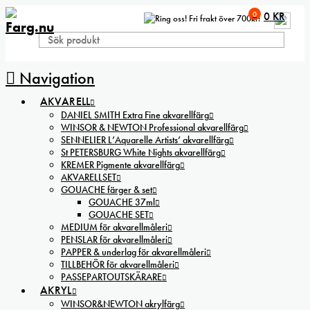
0
0
KR
Fri frakt över 700kr!
Navigation
AKVARELL
DANIEL SMITH Extra Fine akvarellfärg
WINSOR & NEWTON Professional akvarellfärg
SENNELIER L’Aquarelle Artists’ akvarellfärg
St PETERSBURG White Nights akvarellfärg
KREMER Pigmente akvarellfärg
AKVARELLSET
GOUACHE färger & set
GOUACHE 37ml
GOUACHE SET
MEDIUM för akvarellmåleri
PENSLAR för akvarellmåleri
PAPPER & underlag för akvarellmåleri
TILLBEHÖR för akvarellmåleri
PASSEPARTOUTSKÄRARE
AKRYL
WINSOR&NEWTON akrylfärg