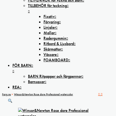
FILTPENNOR för vuxna och barn
TILLBEHÖR för teckning
Fixativ
Förvaring
Linjaler
Mallar
Radergummin
Ritbord & Ljusbord
Skärmattor
Vässare
FOAMBOARD
FÖR BARN
BARN Ritpapper och färgpennor
Barnsaxar
REA
Farg.nu
>
Winsor&Newton Rose dore Professional watercolor