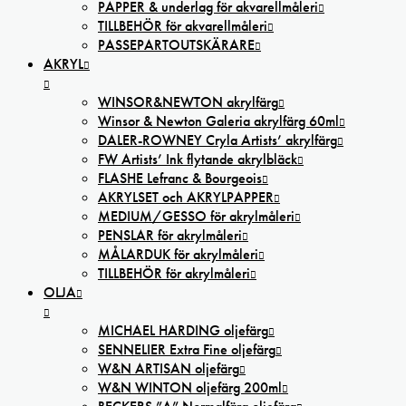
PAPPER & underlag för akvarellmåleri
TILLBEHÖR för akvarellmåleri
PASSEPARTOUTSKÄRARE
AKRYL
WINSOR&NEWTON akrylfärg
Winsor & Newton Galeria akrylfärg 60ml
DALER-ROWNEY Cryla Artists’ akrylfärg
FW Artists’ Ink flytande akrylbläck
FLASHE Lefranc & Bourgeois
AKRYLSET och AKRYLPAPPER
MEDIUM/GESSO för akrylmåleri
PENSLAR för akrylmåleri
MÅLARDUK för akrylmåleri
TILLBEHÖR för akrylmåleri
OLJA
MICHAEL HARDING oljefärg
SENNELIER Extra Fine oljefärg
W&N ARTISAN oljefärg
W&N WINTON oljefärg 200ml