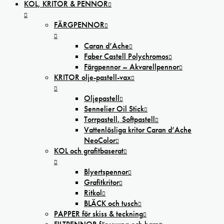
KOL, KRITOR & PENNOR
FÄRGPENNOR
Caran d’Ache
Faber Castell Polychromos
Färgpennor – Akvarellpennor
KRITOR olje-pastell-vax
Oljepastell
Sennelier Oil Stick
Torrpastell, Softpastell
Vattenlösliga kritor Caran d’Ache
NeoColor
KOL och grafitbaserat
Blyertspennor
Grafitkritor
Ritkol
BLÄCK och tusch
PAPPER för skiss & teckning