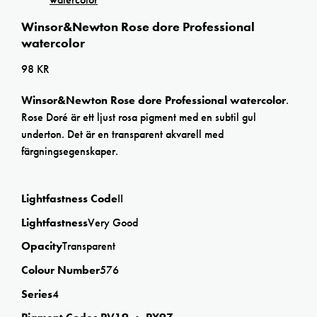
Winsor&Newton Rose dore Professional
watercolor
98
KR
Winsor&Newton Rose dore Professional watercolor
.
Rose Doré är ett ljust rosa pigment med en subtil gul
underton. Det är en transparent akvarell med
färgningsegenskaper.
Lightfastness Code
II
Lightfastness
Very Good
Opacity
Transparent
Colour Number
576
Series
4