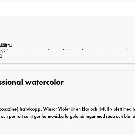
lfärg
rg
sional watercolor
ioxazine) halvkopp.
Winsor Violet är en klar och livfull violett med 
p och porträtt samt ger harmoniska färgblandningar med röda och blå to