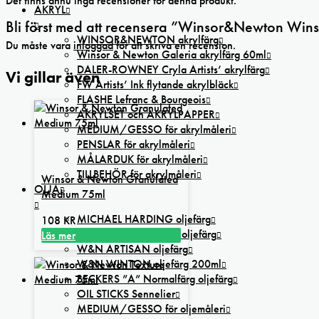
Det finns ännu inga recensioner för denna produkt.
AKRYL
Bli först med att recensera ”Winsor&Newton Winso
WINSOR&NEWTON akrylfärg
Du måste vara
inloggad
för att skriva en recension.
Winsor & Newton Galeria akrylfärg 60ml
DALER-ROWNEY Cryla Artists’ akrylfärg
Vi gillar även
FW Artists’ Ink flytande akrylbläck
FLASHE Lefranc & Bourgeois
AKRYLSET och AKRYLPAPPER
MEDIUM/GESSO för akrylmåleri
PENSLAR för akrylmåleri
MÅLARDUK för akrylmåleri
TILLBEHÖR för akrylmåleri
Winsor & Newton Granulated
OLJA
Medium 75ml
MICHAEL HARDING oljefärg
108
KR
SENNELIER Extra Fine oljefärg
Läs mer
W&N ARTISAN oljefärg
W&N WINTON oljefärg 200ml
BECKERS ”A” Normalfärg oljefärg
OIL STICKS Sennelier
MEDIUM/GESSO för oljemåleri