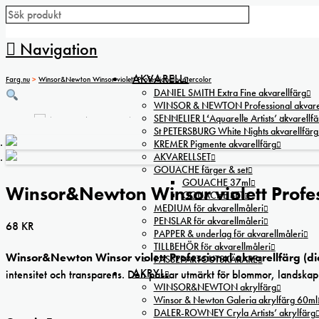
Navigation
AKVARELL
Farg.nu
>
Winsor&Newton Winsor violett Professional watercolor
DANIEL SMITH Extra Fine akvarellfärg
WINSOR & NEWTON Professional akvarel
SENNELIER L’Aquarelle Artists’ akvarellfä
St PETERSBURG White Nights akvarellfärg
KREMER Pigmente akvarellfärg
AKVARELLSET
GOUACHE färger & set
GOUACHE 37ml
Winsor&Newton Winsor violett Profes
GOUACHE SET
MEDIUM för akvarellmåleri
PENSLAR för akvarellmåleri
68
KR
PAPPER & underlag för akvarellmåleri
TILLBEHÖR för akvarellmåleri
Winsor&Newton Winsor violett Professional akvarellfärg (d
PASSEPARTOUTSKÄRARE
AKRYL
intensitet och transparens. Den passar utmärkt för blommor, landska
WINSOR&NEWTON akrylfärg
Winsor & Newton Galeria akrylfärg 60ml
DALER-ROWNEY Cryla Artists’ akrylfärg