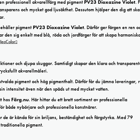
en professionell akvarellfärg med pigment
PV23 Dioxazine Violet
. 
transparens och mycket god ljusäkthet. Dessutom hjälper den dig att sk
ar.
ehåller pigment
PV23 Dioxazine Violet
. Därför ger färgen en ren o
ar den sig enkelt med blå, röda och jordfärger för att skapa harmonisk
 NeoColor
lektioner och djupa skuggor. Samtidigt skapar den klara och transparent
rycksfullt akvarellmåleri.
tvalda pigment och hög pigmenthalt. Därför får du jämna laveringar, 
in intensitet även när den späds ut med mycket vatten.
t
hos
Färg.nu
. Här hittar du ett brett sortiment av professionella
för både nybörjare och professionella konstnärer.
r de är kända för sin briljans, beständighet och färgstyrka. Med 79
traditionella pigment.