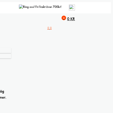
Fri frakt över 700kr!
0
0
KR
hög
ner.