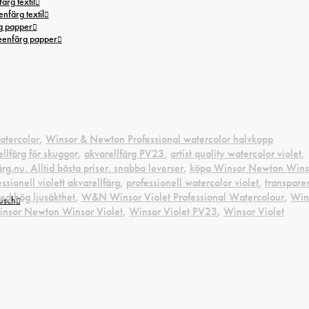
ärg textil
nfärg textil
g papper
reenfärg papper
atercolor
,
Winsor & Newton Professional watercolor halvkopp
llfärg för skuggor
,
akvarellfärg PV23
,
artist quality watercolor violet
,
ärg.nu. Alltid bästa priser. snabba leverser
,
köpa Winsor Newton Wins
ssionell violett akvarellfärg
,
professionell watercolor violet
,
transpare
med hög ljusäkthet
,
W&N Winsor Violet Professional Watercolour
,
Win
tusch
nsor Newton Winsor Violet
,
Winsor Violet PV23
,
Winsor Violet