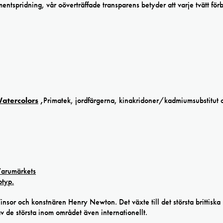
ntspridning, vår oöverträffade transparens betyder att varje tvätt förb
Watercolors
,
Primatek, jordfärgerna, kinakridoner/kadmiumsubstitut 
r och konstnären Henry Newton. Det växte till det största brittiska
av de största inom området även internationellt.