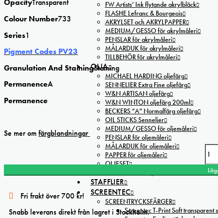
Opacity
Transparent
FW Artists’ Ink flytande akrylbläck
FLASHE Lefranc & Bourgeois
Colour Number
733
AKRYLSET och AKRYLPAPPER
MEDIUM/GESSO för akrylmåleri
Series
1
PENSLAR för akrylmåleri
MÅLARDUK för akrylmåleri
Pigment Codes PV23
TILLBEHÖR för akrylmåleri
OLJA
Granulation And Staining
Staining
MICHAEL HARDING oljefärg
Permanence
A
SENNELIER Extra Fine oljefärg
W&N ARTISAN oljefärg
Permanence
W&N WINTON oljefärg 200ml
BECKERS ”A” Normalfärg oljefärg
OIL STICKS Sennelier
MEDIUM/GESSO för oljemåleri
Se mer om
färgblandningar
PENSLAR för oljemåleri
MÅLARDUK för oljemåleri
Winsor&Newton Winsor violett Professional watercolor mängd
PAPPER för oljemåleri
OLJESET
Läg
TILLBEHÖR för oljemåleri
STAFFLIER
SCREENTEC
Fri frakt över 700 kr!
SCREENTRYCKSFÄRGER
Screentec T-Print Soft transparent s
Snabb leverans direkt från lagret i Stockholm.