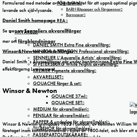
Formulerad med metoder av högsta kvalitet för att uppnå optimal pigme
FÖR BARN
BARN Ritpapper och färgpennor
levande och självlysande.
Barnsaxar
Daniel Smith homepage
REA
Se mer om
Senneliers akvarellfärger
AKVARELL
mer om
färgblandningar
DANIEL SMITH Extra Fine akvarellfärg
WINSOR & NEWTON Professional akvarellfärg
Winsor&Newton akvarellfärger
SENNELIER L’Aquarelle Artists’ akvarellfärg
Daniel Smith´s Akvarellfärger går under benämningen
Extra Fine 
St PETERSBURG White Nights akvarellfärg
effektfärgerna Luminescent.
KREMER Pigmente akvarellfärg
AKVARELLSET
GOUACHE färger & set
Winsor & Newton
GOUACHE 37ml
GOUACHE SET
MEDIUM för akvarellmåleri
PENSLAR för akvarellmåleri
PAPPER & underlag för akvarellmåleri
Winsor & Newton grundades 1832 i London, av kemisten William Winso
TILLBEHÖR för akvarellmåleri
företaget inom konstnärsmaterial i slutet av 1800-talet, och blev ett 
PASSEPARTOUTSKÄRARE