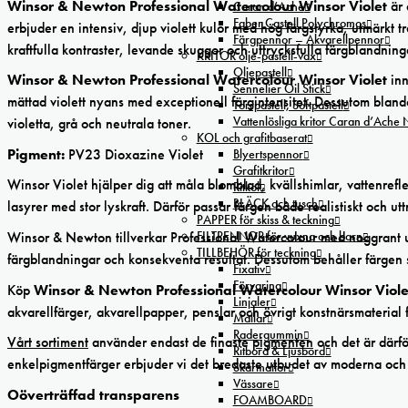
Winsor & Newton Professional Watercolour Winsor Violet
är 
Caran d’Ache
Faber Castell Polychromos
erbjuder en intensiv, djup violett kulör med hög färgstyrka, utmärkt 
Färgpennor – Akvarellpennor
kraftfulla kontraster, levande skuggor och uttrycksfulla färgblandning
KRITOR olje-pastell-vax
Oljepastell
Winsor & Newton Professional Watercolour Winsor Violet
inn
Sennelier Oil Stick
mättad violett nyans med exceptionell färgintensitet. Dessutom bland
Torrpastell, Softpastell
Vattenlösliga kritor Caran d’Ache
violetta, grå och neutrala toner.
KOL och grafitbaserat
Pigment:
PV23 Dioxazine Violet
Blyertspennor
Grafitkritor
Winsor Violet hjälper dig att måla blomblad, kvällshimlar, vattenref
Ritkol
BLÄCK och tusch
lasyrer med stor lyskraft. Därför passar färgen både realistiskt och utt
PAPPER för skiss & teckning
Winsor & Newton tillverkar Professional Watercolour med noggrant u
FILTPENNOR för vuxna och barn
TILLBEHÖR för teckning
färgblandningar och konsekventa resultat. Dessutom behåller färgen s
Fixativ
Förvaring
Köp
Winsor & Newton Professional Watercolour Winsor Viole
Linjaler
akvarellfärger, akvarellpapper, penslar och övrigt konstnärsmaterial 
Mallar
Radergummin
Vårt sortiment
använder endast de finaste
pigmenten
och det är därfö
Ritbord & Ljusbord
enkelpigmentfärger erbjuder vi det bredaste utbudet av moderna och 
Skärmattor
Vässare
Oöverträffad transparens
FOAMBOARD