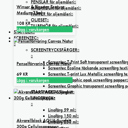
PENSLAR för oljemåleri
Winsor & Newton Texture
MÅLARDUK för oljemåleri
Medium 75ml
PAPPER för oljemåleri
OLJESET
108
KR
TILLBEHÖR för oljemåleri
Lägg i varukorgen
STAFFLIER
SCREENTEC
SCREENTRYCKSFÄRGER
Screentec T-Print Soft transparent screenfärg
Penselförvaring Canvas Natur
Screentec Ecoline täckande screenfärg texti
Screentec T-print Lux Metallic screenfärg tex
69
KR
Screentec Graphic opak screenfärg papper
Lägg i varukorgen
Screentec Graphic transparent screenfärg 
STARTPAKET & färgset
LINOTRYCK
Linofärg 59 ml
Linofärg 150 ml
Akvarellblock AQUA Syrafritt
Linofärg 250 ml
300g Cellulosapapper
Linoplattor