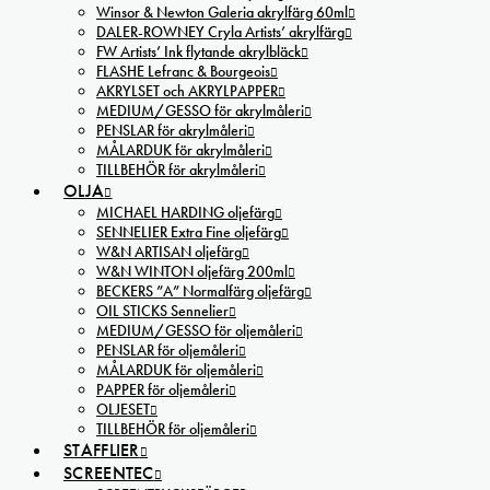
Winsor & Newton Galeria akrylfärg 60ml
DALER-ROWNEY Cryla Artists’ akrylfärg
FW Artists’ Ink flytande akrylbläck
FLASHE Lefranc & Bourgeois
AKRYLSET och AKRYLPAPPER
MEDIUM/GESSO för akrylmåleri
PENSLAR för akrylmåleri
MÅLARDUK för akrylmåleri
TILLBEHÖR för akrylmåleri
OLJA
MICHAEL HARDING oljefärg
SENNELIER Extra Fine oljefärg
W&N ARTISAN oljefärg
W&N WINTON oljefärg 200ml
BECKERS ”A” Normalfärg oljefärg
OIL STICKS Sennelier
MEDIUM/GESSO för oljemåleri
PENSLAR för oljemåleri
MÅLARDUK för oljemåleri
PAPPER för oljemåleri
OLJESET
TILLBEHÖR för oljemåleri
STAFFLIER
SCREENTEC