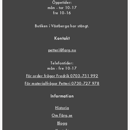
Öppetider:
mån - tor 10-17
fre 10-16
Butiken i Västberga har stängt.
Kontakt
petteri@farg.nu
Telefontider:
mån - fre 10-17
För order frågor Fredrik 0703-751 992
För materialfrågor Petteri 0730-727 978
Information
Historia
Om Färg.se
Blogg