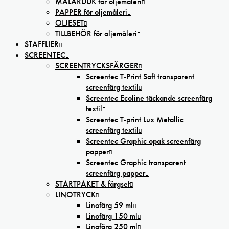
MÅLARDUK för oljemåleri
PAPPER för oljemåleri
OLJESET
TILLBEHÖR för oljemåleri
STAFFLIER
SCREENTEC
SCREENTRYCKSFÄRGER
Screentec T-Print Soft transparent
screenfärg textil
Screentec Ecoline täckande screenfärg
textil
Screentec T-print Lux Metallic
screenfärg textil
Screentec Graphic opak screenfärg
papper
Screentec Graphic transparent
screenfärg papper
STARTPAKET & färgset
LINOTRYCK
Linofärg 59 ml
Linofärg 150 ml
Linofärg 250 ml