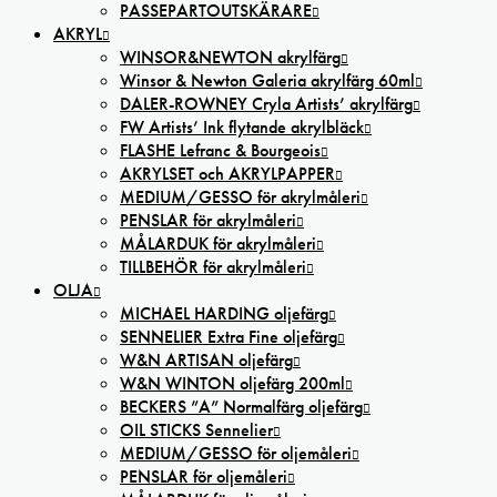
PASSEPARTOUTSKÄRARE
AKRYL
WINSOR&NEWTON akrylfärg
Winsor & Newton Galeria akrylfärg 60ml
DALER-ROWNEY Cryla Artists’ akrylfärg
FW Artists’ Ink flytande akrylbläck
FLASHE Lefranc & Bourgeois
AKRYLSET och AKRYLPAPPER
MEDIUM/GESSO för akrylmåleri
PENSLAR för akrylmåleri
MÅLARDUK för akrylmåleri
TILLBEHÖR för akrylmåleri
OLJA
MICHAEL HARDING oljefärg
SENNELIER Extra Fine oljefärg
W&N ARTISAN oljefärg
W&N WINTON oljefärg 200ml
BECKERS ”A” Normalfärg oljefärg
OIL STICKS Sennelier
MEDIUM/GESSO för oljemåleri
PENSLAR för oljemåleri