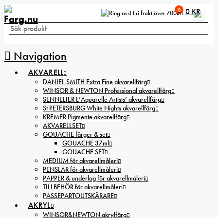
0
0
KR
Fri frakt över 700kr!
Navigation
AKVARELL
DANIEL SMITH Extra Fine akvarellfärg
WINSOR & NEWTON Professional akvarellfärg
SENNELIER L’Aquarelle Artists’ akvarellfärg
St PETERSBURG White Nights akvarellfärg
KREMER Pigmente akvarellfärg
AKVARELLSET
GOUACHE färger & set
GOUACHE 37ml
GOUACHE SET
MEDIUM för akvarellmåleri
PENSLAR för akvarellmåleri
PAPPER & underlag för akvarellmåleri
TILLBEHÖR för akvarellmåleri
PASSEPARTOUTSKÄRARE
AKRYL
WINSOR&NEWTON akrylfärg