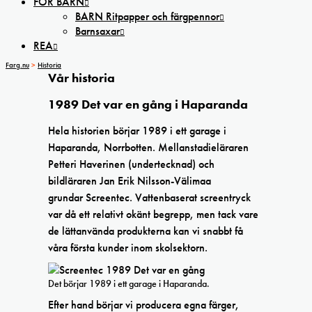
FÖR BARN
BARN Ritpapper och färgpennor
Barnsaxar
REA
Farg.nu
>
Historia
Vår historia
1989 Det var en gång i Haparanda
Hela historien börjar 1989 i ett garage i
Haparanda, Norrbotten. Mellanstadieläraren
Petteri Haverinen (undertecknad) och
bildläraren Jan Erik Nilsson-Välimaa
grundar Screentec. Vattenbaserat screentryck
var då ett relativt okänt begrepp, men tack vare
de lättanvända produkterna kan vi snabbt få
våra första kunder inom skolsektorn.
Det börjar 1989 i ett garage i Haparanda.
Efter hand börjar vi producera egna färger,