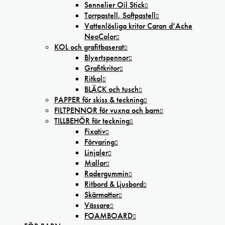
Sennelier Oil Stick
Torrpastell, Softpastell
Vattenlösliga kritor Caran d’Ache
NeoColor
KOL och grafitbaserat
Blyertspennor
Grafitkritor
Ritkol
BLÄCK och tusch
PAPPER för skiss & teckning
FILTPENNOR för vuxna och barn
TILLBEHÖR för teckning
Fixativ
Förvaring
Linjaler
Mallar
Radergummin
Ritbord & Ljusbord
Skärmattor
Vässare
FOAMBOARD