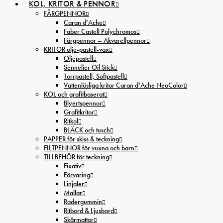
KOL, KRITOR & PENNOR
FÄRGPENNOR
Caran d’Ache
Faber Castell Polychromos
Färgpennor – Akvarellpennor
KRITOR olje-pastell-vax
Oljepastell
Sennelier Oil Stick
Torrpastell, Softpastell
Vattenlösliga kritor Caran d’Ache NeoColor
KOL och grafitbaserat
Blyertspennor
Grafitkritor
Ritkol
BLÄCK och tusch
PAPPER för skiss & teckning
FILTPENNOR för vuxna och barn
TILLBEHÖR för teckning
Fixativ
Förvaring
Linjaler
Mallar
Radergummin
Ritbord & Ljusbord
Skärmattor