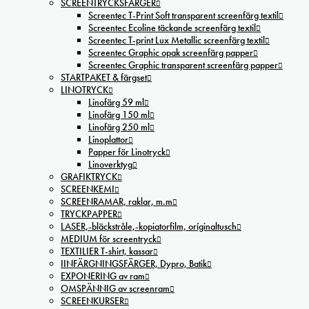
SCREENTRYCKSFÄRGER
Screentec T-Print Soft transparent screenfärg textil
Screentec Ecoline täckande screenfärg textil
Screentec T-print Lux Metallic screenfärg textil
Screentec Graphic opak screenfärg papper
Screentec Graphic transparent screenfärg papper
STARTPAKET & färgset
LINOTRYCK
Linofärg 59 ml
Linofärg 150 ml
Linofärg 250 ml
Linoplattor
Papper för Linotryck
Linoverktyg
GRAFIKTRYCK
SCREENKEMI
SCREENRAMAR, raklar, m.m
TRYCKPAPPER
LASER,-bläckstråle,-kopiatorfilm, oríginaltusch
MEDIUM för screentryck
TEXTILIER T-shirt, kassar
IINFÄRGNINGSFÄRGER, Dypro, Batik
EXPONERING av ram
OMSPÄNNIG av screenram
SCREENKURSER