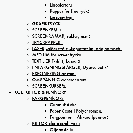
Linoplattor
Papper för Linotryck
Linoverktyg
GRAFIKTRYCK
SCREENKEMI
SCREENRAMAR, raklar, m.m
TRYCKPAPPER
LASER,-bläckstråle,-kopiatorfilm, oríginaltusch
MEDIUM för screentryck
TEXTILIER T-shirt, kassar
IINFÄRGNINGSFÄRGER, Dypro, Batik
EXPONERING av ram
OMSPÄNNIG av screenram
SCREENKURSER
KOL, KRITOR & PENNOR
FÄRGPENNOR
Caran d’Ache
Faber Castell Polychromos
Färgpennor – Akvarellpennor
KRITOR olje-pastell-vax
Oljepastell