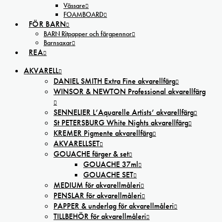
Vässare
FOAMBOARD
FÖR BARN
BARN Ritpapper och färgpennor
Barnsaxar
REA
AKVARELL
DANIEL SMITH Extra Fine akvarellfärg
WINSOR & NEWTON Professional akvarellfärg
SENNELIER L’Aquarelle Artists’ akvarellfärg
St PETERSBURG White Nights akvarellfärg
KREMER Pigmente akvarellfärg
AKVARELLSET
GOUACHE färger & set
GOUACHE 37ml
GOUACHE SET
MEDIUM för akvarellmåleri
PENSLAR för akvarellmåleri
PAPPER & underlag för akvarellmåleri
TILLBEHÖR för akvarellmåleri