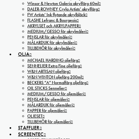
Winsor & Newton Galeria akrylfärg 60ml
DALER-ROWNEY Cryla Artists’ akrylfärg
FW Artists’ Ink flytande akrylbläck
FLASHE Lefranc & Bourgeois
AKRYLSET och AKRYLPAPPER
MEDIUM/GESSO för akrylmåleri
PENSLAR för akrylmåleri
MÅLARDUK för akrylmåleri
TILLBEHÖR för akrylmåleri
OLJA
MICHAEL HARDING oljefärg
SENNELIER Extra Fine oljefärg
W&N ARTISAN oljefärg
W&N WINTON oljefärg 200ml
BECKERS ”A” Normalfärg oljefärg
OIL STICKS Sennelier
MEDIUM/GESSO för oljemåleri
PENSLAR för oljemåleri
MÅLARDUK för oljemåleri
PAPPER för oljemåleri
OLJESET
TILLBEHÖR för oljemåleri
STAFFLIER
SCREENTEC