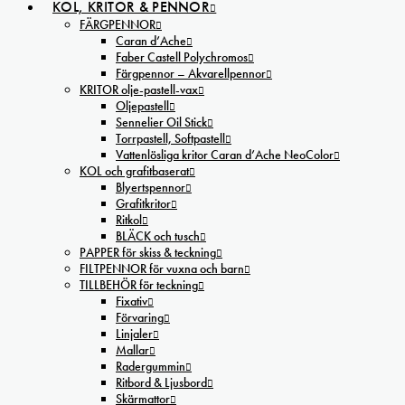
KOL, KRITOR & PENNOR
FÄRGPENNOR
Caran d’Ache
Faber Castell Polychromos
Färgpennor – Akvarellpennor
KRITOR olje-pastell-vax
Oljepastell
Sennelier Oil Stick
Torrpastell, Softpastell
Vattenlösliga kritor Caran d’Ache NeoColor
KOL och grafitbaserat
Blyertspennor
Grafitkritor
Ritkol
BLÄCK och tusch
PAPPER för skiss & teckning
FILTPENNOR för vuxna och barn
TILLBEHÖR för teckning
Fixativ
Förvaring
Linjaler
Mallar
Radergummin
Ritbord & Ljusbord
Skärmattor