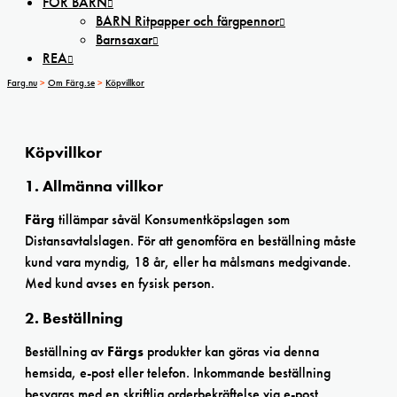
FÖR BARN
BARN Ritpapper och färgpennor
Barnsaxar
REA
Farg.nu
>
Om Färg.se
>
Köpvillkor
Köpvillkor
1. Allmänna villkor
Färg
tillämpar såväl Konsumentköpslagen som
Distansavtalslagen. För att genomföra en beställning måste
kund vara myndig, 18 år, eller ha målsmans medgivande.
Med kund avses en fysisk person.
2. Beställning
Beställning av
Färgs
produkter kan göras via denna
hemsida, e-post eller telefon. Inkommande beställning
besvaras med en skriftlig orderbekräftelse via e-post.