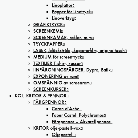
Linoplattor
Papper för Linotryck
Linoverktyg
GRAFIKTRYCK
SCREENKEMI
SCREENRAMAR, raklar, m.m
TRYCKPAPPER
LASER,-bläckstråle,-kopiatorfilm, oríginaltusch
MEDIUM för screentryck
TEXTILIER T-shirt, kassar
IINFÄRGNINGSFÄRGER, Dypro, Batik
EXPONERING av ram
OMSPÄNNIG av screenram
SCREENKURSER
KOL, KRITOR & PENNOR
FÄRGPENNOR
Caran d’Ache
Faber Castell Polychromos
Färgpennor – Akvarellpennor
KRITOR olje-pastell-vax
Oljepastell