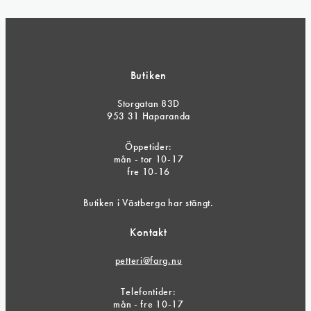
Butiken
Storgatan 83D
953 31 Haparanda
Öppetider:
mån - tor 10-17
fre 10-16
Butiken i Västberga har stängt.
Kontakt
petteri@farg.nu
Telefontider:
mån - fre 10-17