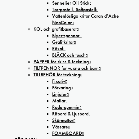
Sennelier Oil Stick
Torrpastell, Softpastell
Vattenlösliga kritor Caran d’Ache
NeoColor
KOL och grafitbaserat
Blyertspennor
Grafitkritor
Ritkol
BLÄCK och tusch
PAPPER för skiss & teckning
FILTPENNOR för vuxna och barn
TILLBEHÖR för teckning
Fixativ
Förvaring
Linjaler
Mallar
Radergummin
Ritbord & Ljusbord
Skärmattor
Vässare
FOAMBOARD