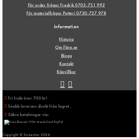
För order frågor Fredrik 0703-751 992
För materialfrågor Petteri 0730-727 978
Information
Historia
Om Färg.se
Blogg
Kontakt
Köpvillkor
Fri frakt över 700 kr!
Snabb leverans direkt från lagret .
Säkra betalningar via:
Copyright © Screentec
2026