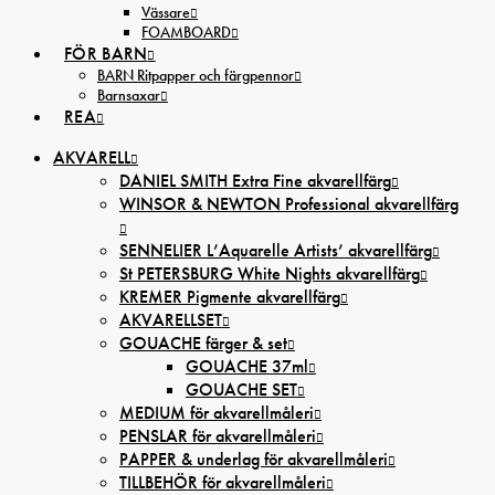
Vässare
FOAMBOARD
FÖR BARN
BARN Ritpapper och färgpennor
Barnsaxar
REA
AKVARELL
DANIEL SMITH Extra Fine akvarellfärg
WINSOR & NEWTON Professional akvarellfärg
SENNELIER L’Aquarelle Artists’ akvarellfärg
St PETERSBURG White Nights akvarellfärg
KREMER Pigmente akvarellfärg
AKVARELLSET
GOUACHE färger & set
GOUACHE 37ml
GOUACHE SET
MEDIUM för akvarellmåleri
PENSLAR för akvarellmåleri
PAPPER & underlag för akvarellmåleri
TILLBEHÖR för akvarellmåleri