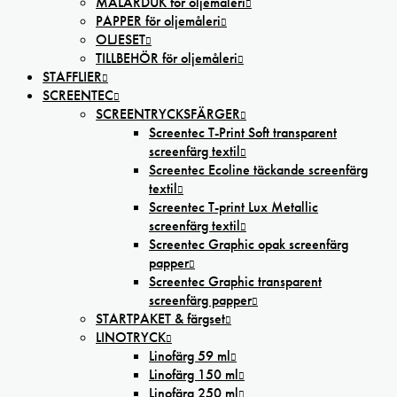
MÅLARDUK för oljemåleri
PAPPER för oljemåleri
OLJESET
TILLBEHÖR för oljemåleri
STAFFLIER
SCREENTEC
SCREENTRYCKSFÄRGER
Screentec T-Print Soft transparent
screenfärg textil
Screentec Ecoline täckande screenfärg
textil
Screentec T-print Lux Metallic
screenfärg textil
Screentec Graphic opak screenfärg
papper
Screentec Graphic transparent
screenfärg papper
STARTPAKET & färgset
LINOTRYCK
Linofärg 59 ml
Linofärg 150 ml
Linofärg 250 ml