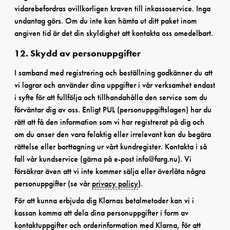
vidarebefordras ovillkorligen kraven till inkassoservice. Inga
undantag görs. Om du inte kan hämta ut ditt paket inom
angiven tid är det din skyldighet att kontakta oss omedelbart.
12. Skydd av personuppgifter
I samband med registrering och beställning godkänner du att
vi lagrar och använder dina uppgifter i vår verksamhet endast
i syfte för att fullfölja och tillhandahålla den service som du
förväntar dig av oss. Enligt PUL (personuppgiftslagen) har du
rätt att få den information som vi har registrerat på dig och
om du anser den vara felaktig eller irrelevant kan du begära
rättelse eller borttagning ur vårt kundregister. Kontakta i så
fall vår kundservice (gärna på e-post info@farg.nu). Vi
försäkrar även att vi inte kommer sälja eller överlåta några
personuppgifter (se vår
privacy policy
).
För att kunna erbjuda dig Klarnas betalmetoder kan vi i
kassan komma att dela dina personuppgifter i form av
kontaktuppgifter och orderinformation med Klarna, för att