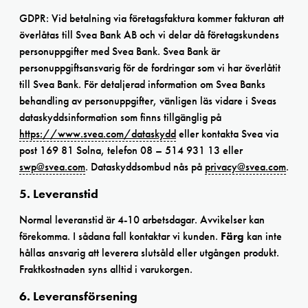
GDPR: Vid betalning via företagsfaktura kommer fakturan att
överlåtas till Svea Bank AB och vi delar då företagskundens
personuppgifter med Svea Bank. Svea Bank är
personuppgiftsansvarig för de fordringar som vi har överlåtit
till Svea Bank. För detaljerad information om Svea Banks
behandling av personuppgifter, vänligen läs vidare i Sveas
dataskyddsinformation som finns tillgänglig på
https://www.svea.com/dataskydd
eller kontakta Svea via
post 169 81 Solna, telefon 08 – 514 931 13 eller
swp@svea.com
. Dataskyddsombud nås på
privacy@svea.com
.
5. Leveranstid
Normal leveranstid är 4-10 arbetsdagar. Avvikelser kan
förekomma. I sådana fall kontaktar vi kunden.
Färg
kan inte
hållas ansvarig att leverera slutsåld eller utgången produkt.
Fraktkostnaden syns alltid i varukorgen.
6. Leveransförsening