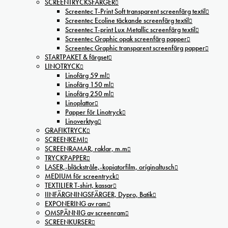
SCREENTRYCKSFÄRGER
Screentec T-Print Soft transparent screenfärg textil
Screentec Ecoline täckande screenfärg textil
Screentec T-print Lux Metallic screenfärg textil
Screentec Graphic opak screenfärg papper
Screentec Graphic transparent screenfärg papper
STARTPAKET & färgset
LINOTRYCK
Linofärg 59 ml
Linofärg 150 ml
Linofärg 250 ml
Linoplattor
Papper för Linotryck
Linoverktyg
GRAFIKTRYCK
SCREENKEMI
SCREENRAMAR, raklar, m.m
TRYCKPAPPER
LASER,-bläckstråle,-kopiatorfilm, oríginaltusch
MEDIUM för screentryck
TEXTILIER T-shirt, kassar
IINFÄRGNINGSFÄRGER, Dypro, Batik
EXPONERING av ram
OMSPÄNNIG av screenram
SCREENKURSER