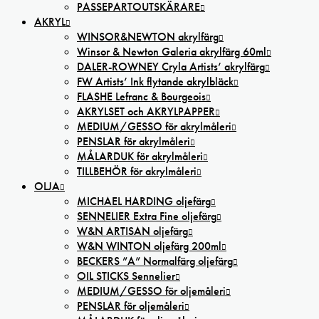
PASSEPARTOUTSKÄRARE
AKRYL
WINSOR&NEWTON akrylfärg
Winsor & Newton Galeria akrylfärg 60ml
DALER-ROWNEY Cryla Artists’ akrylfärg
FW Artists’ Ink flytande akrylbläck
FLASHE Lefranc & Bourgeois
AKRYLSET och AKRYLPAPPER
MEDIUM/GESSO för akrylmåleri
PENSLAR för akrylmåleri
MÅLARDUK för akrylmåleri
TILLBEHÖR för akrylmåleri
OLJA
MICHAEL HARDING oljefärg
SENNELIER Extra Fine oljefärg
W&N ARTISAN oljefärg
W&N WINTON oljefärg 200ml
BECKERS ”A” Normalfärg oljefärg
OIL STICKS Sennelier
MEDIUM/GESSO för oljemåleri
PENSLAR för oljemåleri