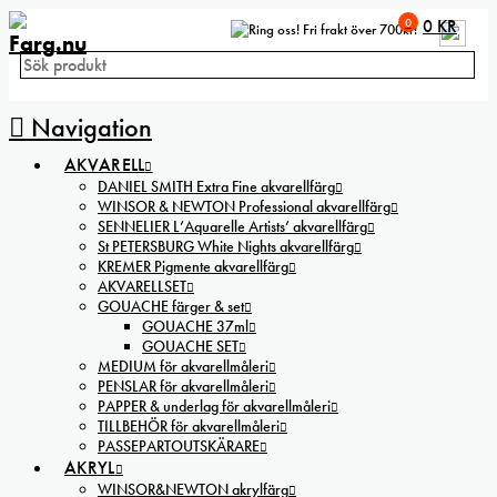
0
0
KR
Fri frakt över 700kr!
Navigation
AKVARELL
DANIEL SMITH Extra Fine akvarellfärg
WINSOR & NEWTON Professional akvarellfärg
SENNELIER L’Aquarelle Artists’ akvarellfärg
St PETERSBURG White Nights akvarellfärg
KREMER Pigmente akvarellfärg
AKVARELLSET
GOUACHE färger & set
GOUACHE 37ml
GOUACHE SET
MEDIUM för akvarellmåleri
PENSLAR för akvarellmåleri
PAPPER & underlag för akvarellmåleri
TILLBEHÖR för akvarellmåleri
PASSEPARTOUTSKÄRARE
AKRYL
WINSOR&NEWTON akrylfärg