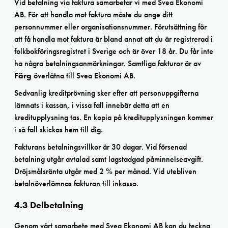
Vid betalning via faktura samarbetar vi med Svea Ekonomi
AB. För att handla mot faktura måste du ange ditt
personnummer eller organisationsnummer. Förutsättning för
att få handla mot faktura är bland annat att du är registrerad i
folkbokföringsregistret i Sverige och är över 18 år. Du får inte
ha några betalningsanmärkningar. Samtliga fakturor är av
Färg
överlåtna till Svea Ekonomi AB.
Sedvanlig kreditprövning sker efter att personuppgifterna
lämnats i kassan, i vissa fall innebär detta att en
kreditupplysning tas. En kopia på kreditupplysningen kommer
i så fall skickas hem till dig.
Fakturans betalningsvillkor är 30 dagar. Vid försenad
betalning utgår avtalad samt lagstadgad påminnelseavgift.
Dröjsmålsränta utgår med 2 % per månad. Vid utebliven
betalnöverlämnas fakturan till inkasso.
4.3 Delbetalning
Genom vårt samarbete med Svea Ekonomi AB kan du teckna