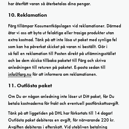
har återfått varan så återbetalas dina pengar.
10. Reklamation
Färg tillämpar Kosumentköpslagen vid reklamationer. Därmed
åtar vi oss att byta ut felaktiga eller trasiga produkter utan
extra kostnad. Tänk på att inte lösa ut paket med synliga fel
som kan ha påverkat skicket på varan ni beställt. Gör i
så fall en reklamation till Posten direkt på utlämningsstället
och be dem skicka tillbaka paketet till Färg och skriva
anledningen till returen på paketet. E-posta sedan till
info@farg.nu
för att informera om reklamationen.
11. Outlösta paket
Om Du av någon anledning inte löser ut Ditt paket, får Du
betala kostnaderna för frakt och eventuell postförskottsavgift.
Tänk på att liggetiden på DHL har förkortats till 14 dagar!
Outlösta paket debiteras en avgift, för närvarande 220 kr.
Avgiften debiteras i efterskott. Vid utebliven betalning