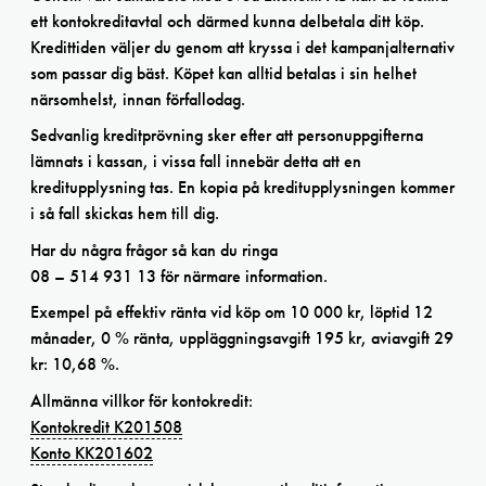
ett kontokreditavtal och därmed kunna delbetala ditt köp.
Kredittiden väljer du genom att kryssa i det kampanjalternativ
som passar dig bäst. Köpet kan alltid betalas i sin helhet
närsomhelst, innan förfallodag.
Sedvanlig kreditprövning sker efter att personuppgifterna
lämnats i kassan, i vissa fall innebär detta att en
kreditupplysning tas. En kopia på kreditupplysningen kommer
i så fall skickas hem till dig.
Har du några frågor så kan du ringa
08 – 514 931 13 för närmare information.
Exempel på effektiv ränta vid köp om 10 000 kr, löptid 12
månader, 0 % ränta, uppläggningsavgift 195 kr, aviavgift 29
kr: 10,68 %.
Allmänna villkor för kontokredit:
Kontokredit K201508
Konto KK201602