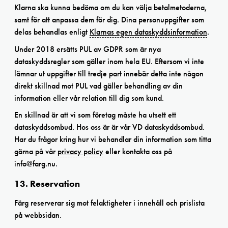
Klarna ska kunna bedöma om du kan välja betalmetoderna,
samt för att anpassa dem för dig. Dina personuppgifter som
delas behandlas enligt
Klarnas egen dataskyddsinformation
.
Under 2018 ersätts PUL av GDPR som är nya
dataskyddsregler som gäller inom hela EU. Eftersom vi inte
lämnar ut uppgifter till tredje part innebär detta inte någon
direkt skillnad mot PUL vad gäller behandling av din
information eller vår relation till dig som kund.
En skillnad är att vi som företag måste ha utsett ett
dataskyddsombud. Hos oss är är vår VD dataskyddsombud.
Har du frågor kring hur vi behandlar din information som titta
gärna på vår
privacy policy
eller kontakta oss på
info@farg.nu.
13. Reservation
Färg reserverar sig mot felaktigheter i innehåll och prislista
på webbsidan.