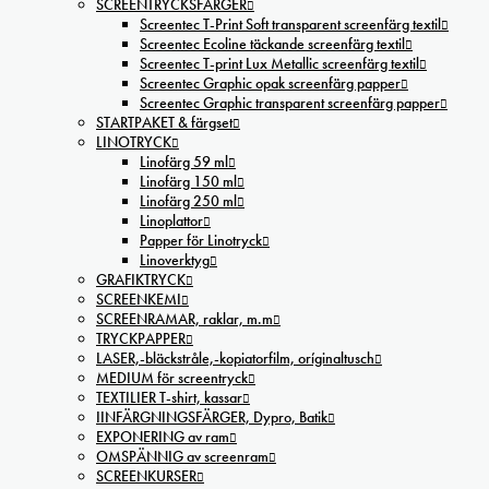
SCREENTRYCKSFÄRGER
Screentec T-Print Soft transparent screenfärg textil
Screentec Ecoline täckande screenfärg textil
Screentec T-print Lux Metallic screenfärg textil
Screentec Graphic opak screenfärg papper
Screentec Graphic transparent screenfärg papper
STARTPAKET & färgset
LINOTRYCK
Linofärg 59 ml
Linofärg 150 ml
Linofärg 250 ml
Linoplattor
Papper för Linotryck
Linoverktyg
GRAFIKTRYCK
SCREENKEMI
SCREENRAMAR, raklar, m.m
TRYCKPAPPER
LASER,-bläckstråle,-kopiatorfilm, oríginaltusch
MEDIUM för screentryck
TEXTILIER T-shirt, kassar
IINFÄRGNINGSFÄRGER, Dypro, Batik
EXPONERING av ram
OMSPÄNNIG av screenram
SCREENKURSER