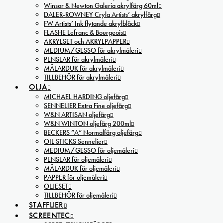
Winsor & Newton Galeria akrylfärg 60ml
DALER-ROWNEY Cryla Artists’ akrylfärg
FW Artists’ Ink flytande akrylbläck
FLASHE Lefranc & Bourgeois
AKRYLSET och AKRYLPAPPER
MEDIUM/GESSO för akrylmåleri
PENSLAR för akrylmåleri
MÅLARDUK för akrylmåleri
TILLBEHÖR för akrylmåleri
OLJA
MICHAEL HARDING oljefärg
SENNELIER Extra Fine oljefärg
W&N ARTISAN oljefärg
W&N WINTON oljefärg 200ml
BECKERS ”A” Normalfärg oljefärg
OIL STICKS Sennelier
MEDIUM/GESSO för oljemåleri
PENSLAR för oljemåleri
MÅLARDUK för oljemåleri
PAPPER för oljemåleri
OLJESET
TILLBEHÖR för oljemåleri
STAFFLIER
SCREENTEC