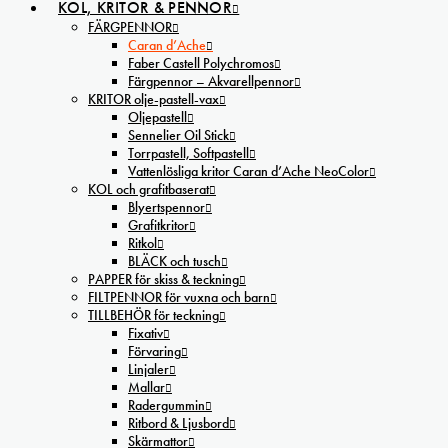
KOL, KRITOR & PENNOR
FÄRGPENNOR
Caran d’Ache
Faber Castell Polychromos
Färgpennor – Akvarellpennor
KRITOR olje-pastell-vax
Oljepastell
Sennelier Oil Stick
Torrpastell, Softpastell
Vattenlösliga kritor Caran d’Ache NeoColor
KOL och grafitbaserat
Blyertspennor
Grafitkritor
Ritkol
BLÄCK och tusch
PAPPER för skiss & teckning
FILTPENNOR för vuxna och barn
TILLBEHÖR för teckning
Fixativ
Förvaring
Linjaler
Mallar
Radergummin
Ritbord & Ljusbord
Skärmattor