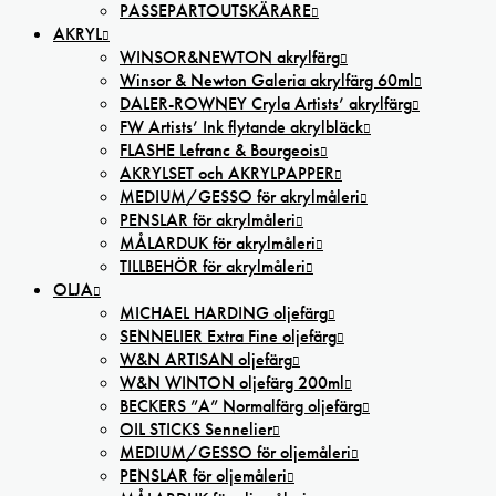
PASSEPARTOUTSKÄRARE
AKRYL
WINSOR&NEWTON akrylfärg
Winsor & Newton Galeria akrylfärg 60ml
DALER-ROWNEY Cryla Artists’ akrylfärg
FW Artists’ Ink flytande akrylbläck
FLASHE Lefranc & Bourgeois
AKRYLSET och AKRYLPAPPER
MEDIUM/GESSO för akrylmåleri
PENSLAR för akrylmåleri
MÅLARDUK för akrylmåleri
TILLBEHÖR för akrylmåleri
OLJA
MICHAEL HARDING oljefärg
SENNELIER Extra Fine oljefärg
W&N ARTISAN oljefärg
W&N WINTON oljefärg 200ml
BECKERS ”A” Normalfärg oljefärg
OIL STICKS Sennelier
MEDIUM/GESSO för oljemåleri
PENSLAR för oljemåleri