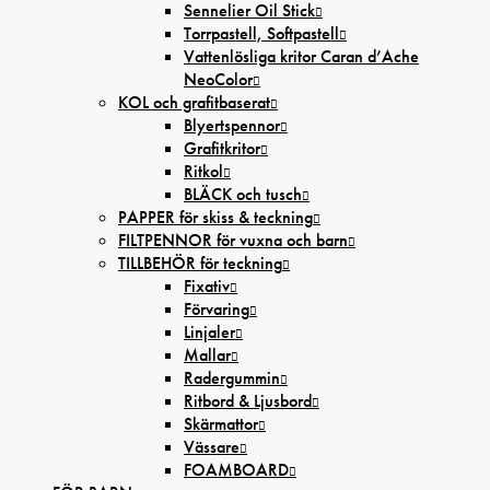
Sennelier Oil Stick
Torrpastell, Softpastell
Vattenlösliga kritor Caran d’Ache
NeoColor
KOL och grafitbaserat
Blyertspennor
Grafitkritor
Ritkol
BLÄCK och tusch
PAPPER för skiss & teckning
FILTPENNOR för vuxna och barn
TILLBEHÖR för teckning
Fixativ
Förvaring
Linjaler
Mallar
Radergummin
Ritbord & Ljusbord
Skärmattor
Vässare
FOAMBOARD