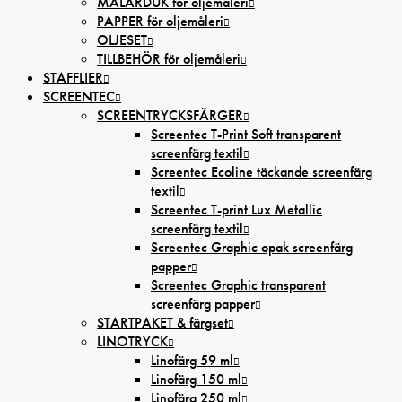
MÅLARDUK för oljemåleri
PAPPER för oljemåleri
OLJESET
TILLBEHÖR för oljemåleri
STAFFLIER
SCREENTEC
SCREENTRYCKSFÄRGER
Screentec T-Print Soft transparent
screenfärg textil
Screentec Ecoline täckande screenfärg
textil
Screentec T-print Lux Metallic
screenfärg textil
Screentec Graphic opak screenfärg
papper
Screentec Graphic transparent
screenfärg papper
STARTPAKET & färgset
LINOTRYCK
Linofärg 59 ml
Linofärg 150 ml
Linofärg 250 ml