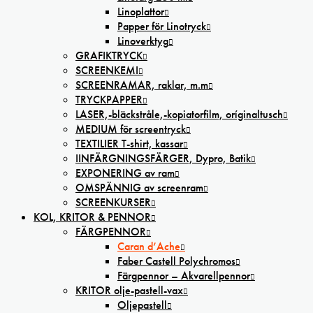
Linoplattor
Papper för Linotryck
Linoverktyg
GRAFIKTRYCK
SCREENKEMI
SCREENRAMAR, raklar, m.m
TRYCKPAPPER
LASER,-bläckstråle,-kopiatorfilm, oríginaltusch
MEDIUM för screentryck
TEXTILIER T-shirt, kassar
IINFÄRGNINGSFÄRGER, Dypro, Batik
EXPONERING av ram
OMSPÄNNIG av screenram
SCREENKURSER
KOL, KRITOR & PENNOR
FÄRGPENNOR
Caran d’Ache
Faber Castell Polychromos
Färgpennor – Akvarellpennor
KRITOR olje-pastell-vax
Oljepastell