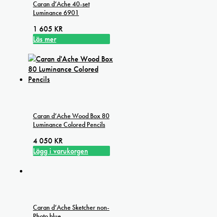
Caran d’Ache 40-set
Luminance 6901
1 605
KR
Läs mer
Caran d’Ache Wood Box 80
Luminance Colored Pencils
4 050
KR
Lägg i varukorgen
Caran d’Ache Sketcher non-
Photo blue