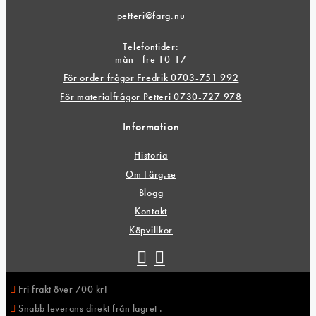
petteri@farg.nu
Telefontider:
mån - fre 10-17
För order frågor Fredrik 0703-751 992
För materialfrågor Petteri 0730-727 978
Information
Historia
Om Färg.se
Blogg
Kontakt
Köpvillkor
Fri frakt över 700 kr!
Snabb leverans direkt från lagret .