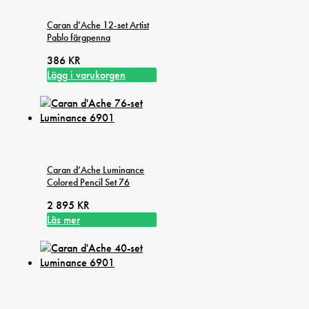
Caran d’Ache 12-set Artist
Pablo färgpenna
386
KR
Lägg i varukorgen
Caran d’Ache Luminance
Colored Pencil Set 76
2 895
KR
Läs mer