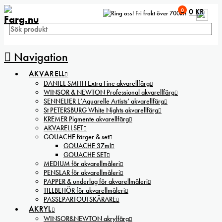
0
0
KR
Fri frakt över 700kr!
Navigation
AKVARELL
DANIEL SMITH Extra Fine akvarellfärg
WINSOR & NEWTON Professional akvarellfärg
SENNELIER L’Aquarelle Artists’ akvarellfärg
St PETERSBURG White Nights akvarellfärg
KREMER Pigmente akvarellfärg
AKVARELLSET
GOUACHE färger & set
GOUACHE 37ml
GOUACHE SET
MEDIUM för akvarellmåleri
PENSLAR för akvarellmåleri
PAPPER & underlag för akvarellmåleri
TILLBEHÖR för akvarellmåleri
PASSEPARTOUTSKÄRARE
AKRYL
WINSOR&NEWTON akrylfärg