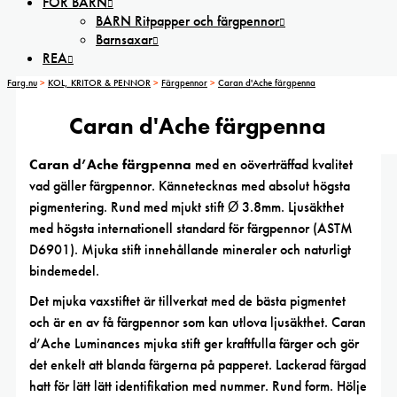
FÖR BARN
BARN Ritpapper och färgpennor
Barnsaxar
REA
Farg.nu
>
KOL, KRITOR & PENNOR
>
Färgpennor
>
Caran d'Ache färgpenna
Caran d'Ache färgpenna
Caran d’Ache färgpenna
med en oöverträffad kvalitet
vad gäller färgpennor. Kännetecknas med absolut högsta
pigmentering. Rund med mjukt stift Ø 3.8mm. Ljusäkthet
med högsta internationell standard för färgpennor (ASTM
D6901). Mjuka stift innehållande mineraler och naturligt
bindemedel.
Det mjuka vaxstiftet är tillverkat med de bästa pigmentet
och är en av få färgpennor som kan utlova ljusäkthet. Caran
d’Ache Luminances mjuka stift ger kraftfulla färger och gör
det enkelt att blanda färgerna på papperet. Lackerad färgad
hatt för lätt lätt identifikation med nummer. Rund form. Hölje