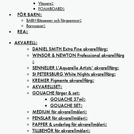
Vässare
FOAMBOARD
FÖR BARN
BARN Ritpapper och färgpennor
Barnsaxar
REA
AKVARELL
DANIEL SMITH Extra Fine akvarellfärg
WINSOR & NEWTON Professional akvarellfärg
SENNELIER L’Aquarelle Artists’ akvarellfärg
St PETERSBURG White Nights akvarellfärg
KREMER Pigmente akvarellfärg
AKVARELLSET
GOUACHE färger & set
GOUACHE 37ml
GOUACHE SET
MEDIUM för akvarellmåleri
PENSLAR för akvarellmåleri
PAPPER & underlag för akvarellmåleri
TILLBEHÖR för akvarellmåleri