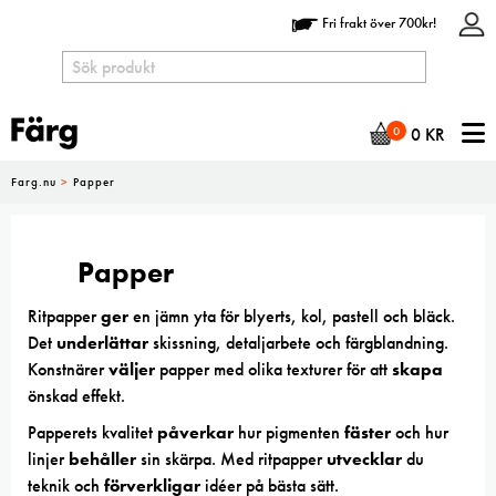
Fri frakt över 700kr!
N
0
0
KR
Farg.nu
>
Papper
Papper
Ritpapper
ger
en jämn yta för blyerts, kol, pastell och bläck.
Det
underlättar
skissning, detaljarbete och färgblandning.
Konstnärer
väljer
papper med olika texturer för att
skapa
önskad effekt.
Papperets kvalitet
påverkar
hur pigmenten
fäster
och hur
linjer
behåller
sin skärpa. Med ritpapper
utvecklar
du
teknik och
förverkligar
idéer på bästa sätt.