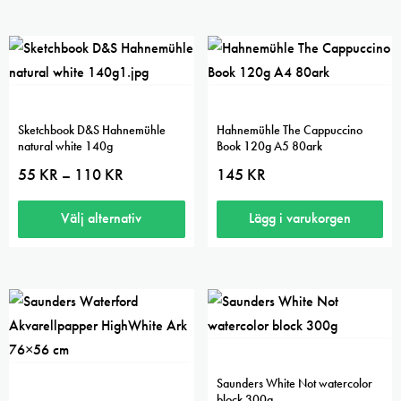
här
produkten
har
flera
varianter.
Sketchbook D&S Hahnemühle
Hahnemühle The Cappuccino
De
natural white 140g
Book 120g A5 80ark
olika
Prisintervall:
55
KR
110
KR
145
KR
–
55 kr
alternativen
till
kan
110 kr
Välj alternativ
Lägg i varukorgen
väljas
Den
på
här
produktsidan
produkten
har
flera
varianter.
Saunders White Not watercolor
De
block 300g