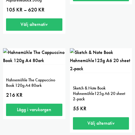
Prisintervall:
105
KR
620
KR
–
105 kr
till
620 kr
Välj alternativ
Den
här
produkten
har
flera
varianter.
Hahnemühle The Cappuccino
De
Book 120g A4 80ark
Sketch & Note Book
olika
Hahnemühle125g A6 20 sheet
216
KR
2-pack
alternativen
kan
55
KR
Lägg i varukorgen
väljas
Välj alternativ
på
produktsidan
Den