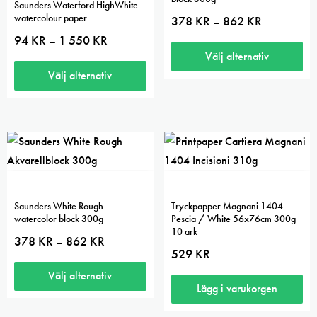
Saunders Waterford HighWhite
olika
watercolour paper
Prisintervall:
378
KR
862
KR
–
378 kr
alternativen
Prisintervall:
94
KR
1 550
KR
–
till
94 kr
kan
862 kr
Välj alternativ
till
väljas
1
Välj alternativ
Den
550 kr
på
Den
här
produktsidan
här
produkten
produkten
har
har
flera
flera
varianter.
varianter.
De
Saunders White Rough
Tryckpapper Magnani 1404
De
olika
watercolor block 300g
Pescia / White 56x76cm 300g
10 ark
olika
alternativen
Prisintervall:
378
KR
862
KR
–
378 kr
alternativen
kan
529
KR
till
kan
väljas
862 kr
Välj alternativ
Lägg i varukorgen
väljas
på
Den
på
produktsidan