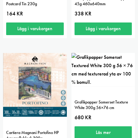
Postcard Tin 230g
45g 460x640mm
164
KR
338
KR
Lägg i varukorgen
Lägg i varukorgen
Grafikpapper Somerset Texture
White 300g 56×76 cm
680
KR
Läs mer
Cartiera Magnani Portofino HP
Aquarelleblock 300g