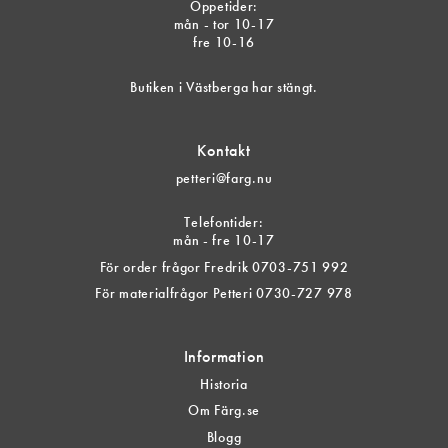
Öppetider:
mån - tor 10-17
fre 10-16
Butiken i Västberga har stängt.
Kontakt
petteri@farg.nu
Telefontider:
mån - fre 10-17
För order frågor Fredrik 0703-751 992
För materialfrågor Petteri 0730-727 978
Information
Historia
Om Färg.se
Blogg