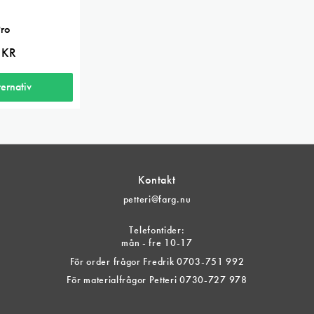
Pro
Prisintervall:
0
KR
230 kr
till
260 kr
ternativ
Kontakt
petteri@farg.nu
Telefontider:
mån - fre 10-17
För order frågor Fredrik 0703-751 992
För materialfrågor Petteri 0730-727 978