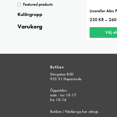
Featured products
Linoroller Abic 
Kulörgrupp
230
KR
26
–
Varukorg
Välj al
Den
här
produkten
har
Butiken
flera
Storgatan 83D
varianter.
953 31 Haparanda
De
olika
Öppetider:
mån - tor 10-17
alternativen
fre 10-16
kan
väljas
Butiken i Västberga har stängt.