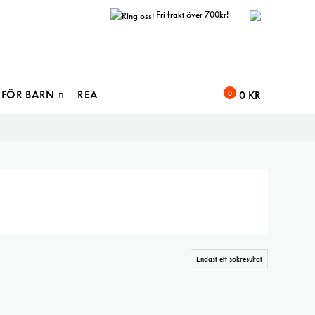
Fri frakt över 700kr!
FÖR BARN
REA
0
0
KR
Endast ett sökresultat