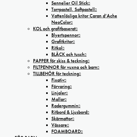
Sennelier Oil Stick
Torrpastell, Softpastell
Vattenlösliga kritor Caran d’Ache
NeoColor
KOL och grafitbaserat
Blyertspennor
Grafitkritor
Ritkol
BLÄCK och tusch
PAPPER för skiss & teckning
FILTPENNOR för vuxna och barn
TILLBEHÖR för teckning
Fixativ
Förvaring
Linjaler
Mallar
Radergummin
Ritbord & Ljusbord
Skärmattor
Vässare
FOAMBOARD