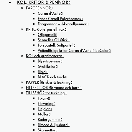
KOL, KRITOR & PENNOR
FÄRGPENNOR
Caran d’Ache
Faber Castell Polychromos
Färgpennor – Akvarellpennor
KRITOR olje-pastell-vax
Oljepastell
Sennelier Oil Stick
Torrpastell, Softpastell
Vattenlösliga kritor Caran d’Ache NeoColor
KOL och grafitbaserat
Blyertspennor
Grafitkritor
Ritkol
BLÄCK och tusch
PAPPER för skiss & teckning
FILTPENNOR för vuxna och barn
TILLBEHÖR för teckning
Fixativ
Förvaring
Linjaler
Mallar
Radergummin
Ritbord & Ljusbord
Skärmattor