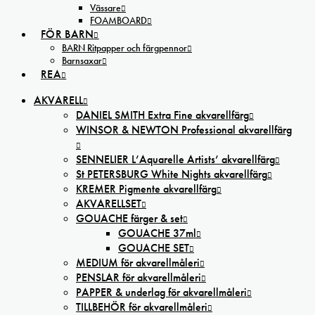
Vässare
FOAMBOARD
FÖR BARN
BARN Ritpapper och färgpennor
Barnsaxar
REA
AKVARELL
DANIEL SMITH Extra Fine akvarellfärg
WINSOR & NEWTON Professional akvarellfärg
SENNELIER L’Aquarelle Artists’ akvarellfärg
St PETERSBURG White Nights akvarellfärg
KREMER Pigmente akvarellfärg
AKVARELLSET
GOUACHE färger & set
GOUACHE 37ml
GOUACHE SET
MEDIUM för akvarellmåleri
PENSLAR för akvarellmåleri
PAPPER & underlag för akvarellmåleri
TILLBEHÖR för akvarellmåleri