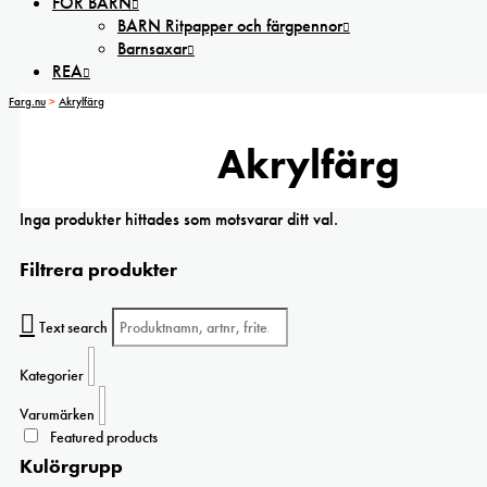
FÖR BARN
BARN Ritpapper och färgpennor
Barnsaxar
REA
Farg.nu
>
Akrylfärg
Akrylfärg
Inga produkter hittades som motsvarar ditt val.
Filtrera produkter
Text search
Kategorier
Varumärken
Featured products
Kulörgrupp