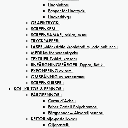
Linoplattor
Papper för Linotryck
Linoverktyg
GRAFIKTRYCK
SCREENKEMI
SCREENRAMAR, raklar, m.m
TRYCKPAPPER
LASER,-bläckstråle,-kopiatorfilm, oríginaltusch
MEDIUM för screentryck
TEXTILIER T-shirt, kassar
IINFÄRGNINGSFÄRGER, Dypro, Batik
EXPONERING av ram
OMSPÄNNIG av screenram
SCREENKURSER
KOL, KRITOR & PENNOR
FÄRGPENNOR
Caran d’Ache
Faber Castell Polychromos
Färgpennor – Akvarellpennor
KRITOR olje-pastell-vax
Oljepastell