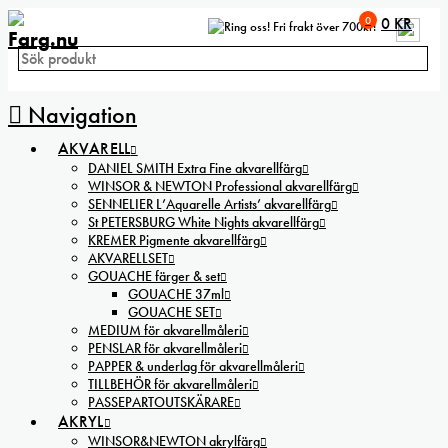
0
0
KR
Fri frakt över 700kr!
Navigation
AKVARELL
DANIEL SMITH Extra Fine akvarellfärg
WINSOR & NEWTON Professional akvarellfärg
SENNELIER L’Aquarelle Artists’ akvarellfärg
St PETERSBURG White Nights akvarellfärg
KREMER Pigmente akvarellfärg
AKVARELLSET
GOUACHE färger & set
GOUACHE 37ml
GOUACHE SET
MEDIUM för akvarellmåleri
PENSLAR för akvarellmåleri
PAPPER & underlag för akvarellmåleri
TILLBEHÖR för akvarellmåleri
PASSEPARTOUTSKÄRARE
AKRYL
WINSOR&NEWTON akrylfärg