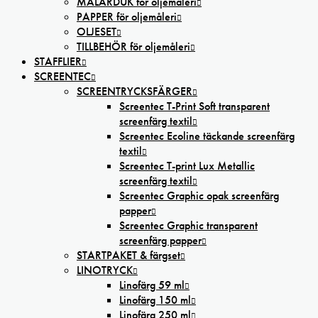
MÅLARDUK för oljemåleri
PAPPER för oljemåleri
OLJESET
TILLBEHÖR för oljemåleri
STAFFLIER
SCREENTEC
SCREENTRYCKSFÄRGER
Screentec T-Print Soft transparent
screenfärg textil
Screentec Ecoline täckande screenfärg
textil
Screentec T-print Lux Metallic
screenfärg textil
Screentec Graphic opak screenfärg
papper
Screentec Graphic transparent
screenfärg papper
STARTPAKET & färgset
LINOTRYCK
Linofärg 59 ml
Linofärg 150 ml
Linofärg 250 ml