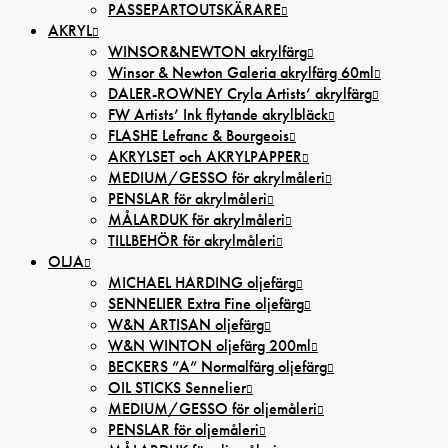
PASSEPARTOUTSKÄRARE
AKRYL
WINSOR&NEWTON akrylfärg
Winsor & Newton Galeria akrylfärg 60ml
DALER-ROWNEY Cryla Artists’ akrylfärg
FW Artists’ Ink flytande akrylbläck
FLASHE Lefranc & Bourgeois
AKRYLSET och AKRYLPAPPER
MEDIUM/GESSO för akrylmåleri
PENSLAR för akrylmåleri
MÅLARDUK för akrylmåleri
TILLBEHÖR för akrylmåleri
OLJA
MICHAEL HARDING oljefärg
SENNELIER Extra Fine oljefärg
W&N ARTISAN oljefärg
W&N WINTON oljefärg 200ml
BECKERS ”A” Normalfärg oljefärg
OIL STICKS Sennelier
MEDIUM/GESSO för oljemåleri
PENSLAR för oljemåleri