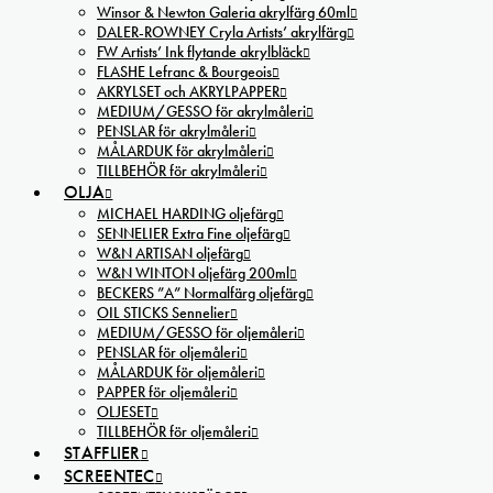
Winsor & Newton Galeria akrylfärg 60ml
DALER-ROWNEY Cryla Artists’ akrylfärg
FW Artists’ Ink flytande akrylbläck
FLASHE Lefranc & Bourgeois
AKRYLSET och AKRYLPAPPER
MEDIUM/GESSO för akrylmåleri
PENSLAR för akrylmåleri
MÅLARDUK för akrylmåleri
TILLBEHÖR för akrylmåleri
OLJA
MICHAEL HARDING oljefärg
SENNELIER Extra Fine oljefärg
W&N ARTISAN oljefärg
W&N WINTON oljefärg 200ml
BECKERS ”A” Normalfärg oljefärg
OIL STICKS Sennelier
MEDIUM/GESSO för oljemåleri
PENSLAR för oljemåleri
MÅLARDUK för oljemåleri
PAPPER för oljemåleri
OLJESET
TILLBEHÖR för oljemåleri
STAFFLIER
SCREENTEC