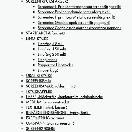
SCREENTRYCKSFÄRGER
Screentec T-Print Soft transparent screenfärg textil
Screentec Ecoline täckande screenfärg textil
Screentec T-print Lux Metallic screenfärg textil
Screentec Graphic opak screenfärg papper
Screentec Graphic transparent screenfärg papper
STARTPAKET & färgset
LINOTRYCK
Linofärg 59 ml
Linofärg 150 ml
Linofärg 250 ml
Linoplattor
Papper för Linotryck
Linoverktyg
GRAFIKTRYCK
SCREENKEMI
SCREENRAMAR, raklar, m.m
TRYCKPAPPER
LASER,-bläckstråle,-kopiatorfilm, oríginaltusch
MEDIUM för screentryck
TEXTILIER T-shirt, kassar
IINFÄRGNINGSFÄRGER, Dypro, Batik
EXPONERING av ram
OMSPÄNNIG av screenram
SCREENKURSER