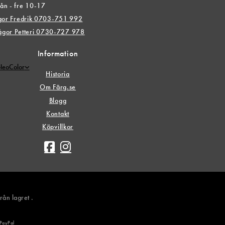
ån - fre 10-17
ågor Fredrik 0703-751 992
rågor Petteri 0730-727 978
Information
 NeoColor
Historia
Om Färg.se
Blogg
Kontakt
Köpvillkor
rån lagret .