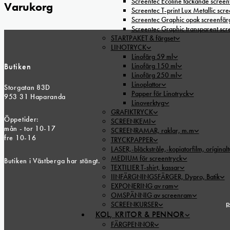
Screentec Ecoline täckande screenf
Varukorg
Screentec T-print Lux Metallic scree
Screentec Graphic opak screenfär
Screentec Graphic transparent sc
STARTPAKET & färgset
LINOTRYCK
Linofärg 59 ml
Butiken
Linofärg 150 ml
Linofärg 250 ml
Linoplattor
Storgatan 83D
Papper för Linotryck
953 31 Haparanda
Linoverktyg
GRAFIKTRYCK
Öppetider:
SCREENKEMI
mån - tor 10-17
SCREENRAMAR, raklar, m.m
fre 10-16
TRYCKPAPPER
LASER,-bläckstråle,-kopiatorfilm, oríginal
MEDIUM för screentryck
Butiken i Västberga har stängt.
TEXTILIER T-shirt, kassar
IINFÄRGNINGSFÄRGER, Dypro, Batik
EXPONERING av ram
OMSPÄNNIG av screenram
p
SCREENKURSER
KOL, KRITOR & PENNOR
FÄRGPENNOR