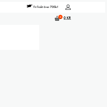
Fri frakt över 700kr!
0
0
KR