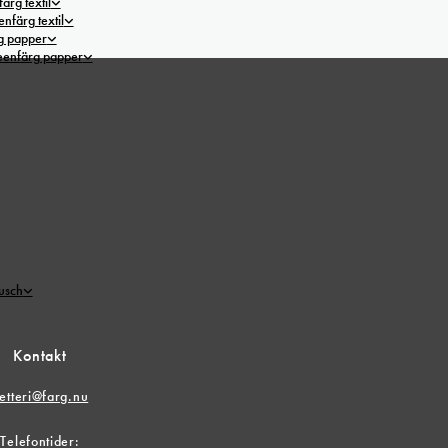
ärg textil
nfärg textil
g papper
reenfärg papper
tusch
Kontakt
etteri@farg.nu
Telefontider: