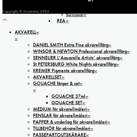
FÖR BARN
BARN Ritpapper och färgpennor
Copyright © Screentec
2026
Barnsaxar
REA
AKVARELL
DANIEL SMITH Extra Fine akvarellfärg
WINSOR & NEWTON Professional akvarellfärg
SENNELIER L’Aquarelle Artists’ akvarellfärg
St PETERSBURG White Nights akvarellfärg
KREMER Pigmente akvarellfärg
AKVARELLSET
GOUACHE färger & set
GOUACHE 37ml
GOUACHE SET
MEDIUM för akvarellmåleri
PENSLAR för akvarellmåleri
PAPPER & underlag för akvarellmåleri
TILLBEHÖR för akvarellmåleri
PASSEPARTOUTSKÄRARE