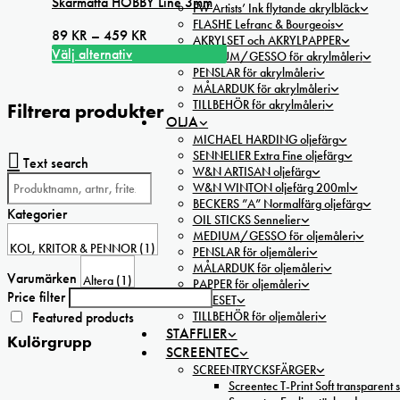
Skärmatta HOBBY Line 3mm
FW Artists’ Ink flytande akrylbläck
FLASHE Lefranc & Bourgeois
Prisintervall:
89
KR
–
459
KR
AKRYLSET och AKRYLPAPPER
89 kr
Välj alternativ
MEDIUM/GESSO för akrylmåleri
Den
till
PENSLAR för akrylmåleri
MÅLARDUK för akrylmåleri
här
459 kr
TILLBEHÖR för akrylmåleri
Filtrera produkter
produkten
OLJA
har
MICHAEL HARDING oljefärg
flera
SENNELIER Extra Fine oljefärg
Text search
varianter.
W&N ARTISAN oljefärg
De
W&N WINTON oljefärg 200ml
olika
BECKERS ”A” Normalfärg oljefärg
Kategorier
OIL STICKS Sennelier
alternativen
MEDIUM/GESSO för oljemåleri
kan
PENSLAR för oljemåleri
väljas
MÅLARDUK för oljemåleri
på
Varumärken
PAPPER för oljemåleri
produktsidan
Price filter
OLJESET
TILLBEHÖR för oljemåleri
Featured products
STAFFLIER
Kulörgrupp
SCREENTEC
SCREENTRYCKSFÄRGER
Screentec T-Print Soft transparent s