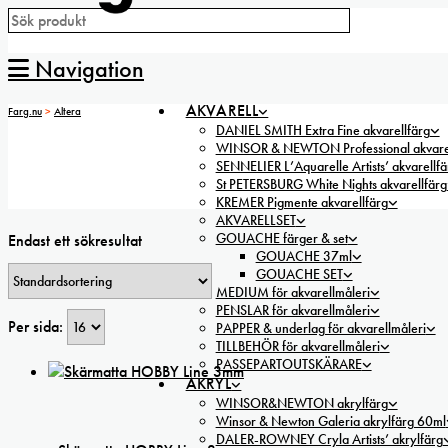
Navigation
AKVARELL
Farg.nu
>
Altera
DANIEL SMITH Extra Fine akvarellfärg
WINSOR & NEWTON Professional akvarel
SENNELIER L’Aquarelle Artists’ akvarellfä
St PETERSBURG White Nights akvarellfärg
KREMER Pigmente akvarellfärg
AKVARELLSET
GOUACHE färger & set
Endast ett sökresultat
GOUACHE 37ml
GOUACHE SET
MEDIUM för akvarellmåleri
PENSLAR för akvarellmåleri
Per sida:
PAPPER & underlag för akvarellmåleri
TILLBEHÖR för akvarellmåleri
PASSEPARTOUTSKÄRARE
AKRYL
WINSOR&NEWTON akrylfärg
Winsor & Newton Galeria akrylfärg 60ml
DALER-ROWNEY Cryla Artists’ akrylfärg