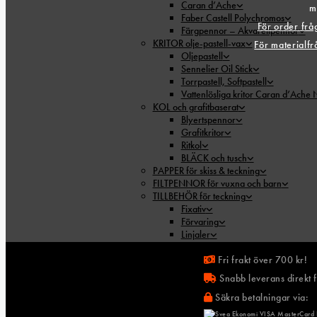
Caran d’Ache
m
Faber Castell Polychromos
För order fr
Färgpennor – Akvarellpennor
KRITOR olje-pastell-vax
För materialf
Oljepastell
Sennelier Oil Stick
Torrpastell, Softpastell
Vattenlösliga kritor Caran d’Ache
KOL och grafitbaserat
Blyertspennor
Grafitkritor
Ritkol
BLÄCK och tusch
PAPPER för skiss & teckning
FILTPENNOR för vuxna och barn
TILLBEHÖR för teckning
Fixativ
Förvaring
Linjaler
Mallar
Radergummin
Fri frakt över 700 kr!
Ritbord & Ljusbord
Snabb leverans direkt f
Skärmattor
Säkra betalningar via:
Vässare
FOAMBOARD