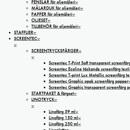
PENSLAR för oljemåleri
MÅLARDUK för oljemåleri
PAPPER för oljemåleri
OLJESET
TILLBEHÖR för oljemåleri
STAFFLIER
SCREENTEC
SCREENTRYCKSFÄRGER
Screentec T-Print Soft transparent screenfärg
Screentec Ecoline täckande screenfärg texti
Screentec T-print Lux Metallic screenfärg tex
Screentec Graphic opak screenfärg papper
Screentec Graphic transparent screenfärg 
STARTPAKET & färgset
LINOTRYCK
Linofärg 59 ml
Linofärg 150 ml
Linofärg 250 ml
Linoplattor