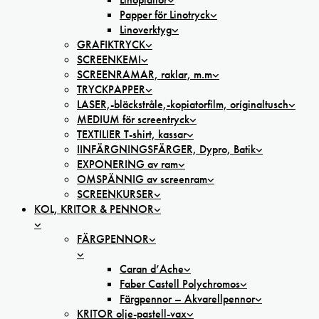
Papper för Linotryck
Linoverktyg
GRAFIKTRYCK
SCREENKEMI
SCREENRAMAR, raklar, m.m
TRYCKPAPPER
LASER,-bläckstråle,-kopiatorfilm, oríginaltusch
MEDIUM för screentryck
TEXTILIER T-shirt, kassar
IINFÄRGNINGSFÄRGER, Dypro, Batik
EXPONERING av ram
OMSPÄNNIG av screenram
SCREENKURSER
KOL, KRITOR & PENNOR
FÄRGPENNOR
Caran d’Ache
Faber Castell Polychromos
Färgpennor – Akvarellpennor
KRITOR olje-pastell-vax