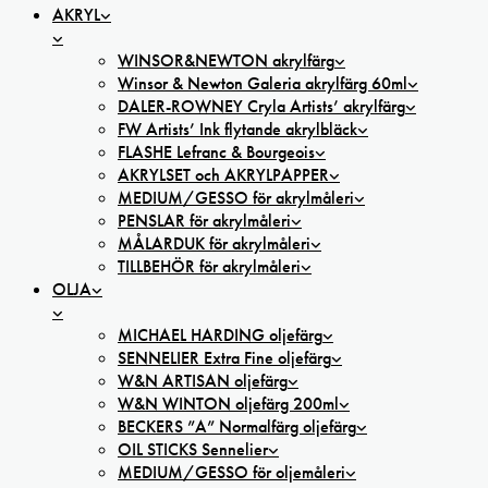
AKRYL
WINSOR&NEWTON akrylfärg
Winsor & Newton Galeria akrylfärg 60ml
DALER-ROWNEY Cryla Artists’ akrylfärg
FW Artists’ Ink flytande akrylbläck
FLASHE Lefranc & Bourgeois
AKRYLSET och AKRYLPAPPER
MEDIUM/GESSO för akrylmåleri
PENSLAR för akrylmåleri
MÅLARDUK för akrylmåleri
TILLBEHÖR för akrylmåleri
OLJA
MICHAEL HARDING oljefärg
SENNELIER Extra Fine oljefärg
W&N ARTISAN oljefärg
W&N WINTON oljefärg 200ml
BECKERS ”A” Normalfärg oljefärg
OIL STICKS Sennelier
MEDIUM/GESSO för oljemåleri