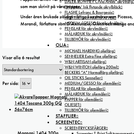
DALER-ROWNEY Cryla Artists’ akrylfärg
som man skrivit på våra papper.
FW Artists’ Ink flytande akrylbläck
FLASHE Lefranc & Bourgeois
Under åren brukade väldigt viktiga konstnärer som Picasso
AKRYLSET och AKRYLPAPPER
MEDIUM/GESSO för akrylmåleri
Morandi, författare som D’Annunzio, Giusti och många andr
PENSLAR för akrylmåleri
MÅLARDUK för akrylmåleri
TILLBEHÖR för akrylmåleri
OLJA
MICHAEL HARDING oljefärg
SENNELIER Extra Fine oljefärg
Visar alla 6 resultat
W&N ARTISAN oljefärg
W&N WINTON oljefärg 200ml
BECKERS ”A” Normalfärg oljefärg
OIL STICKS Sennelier
Per sida:
MEDIUM/GESSO för oljemåleri
PENSLAR för oljemåleri
MÅLARDUK för oljemåleri
PAPPER för oljemåleri
OLJESET
TILLBEHÖR för oljemåleri
STAFFLIER
SCREENTEC
SCREENTRYCKSFÄRGER
Magnani 1404 300g
Screentec T-Print Soft transparent s