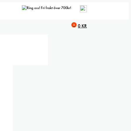
Fri frakt över 700kr!
0
0
KR