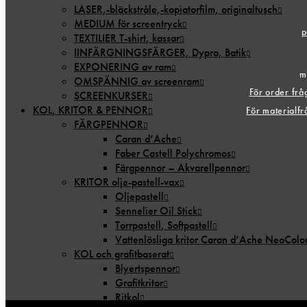
LASER,-bläckstråle,-kopiatorfilm, oríginaltusch
MEDIUM för screentryck
p
TEXTILIER T-shirt, kassar
IINFÄRGNINGSFÄRGER, Dypro, Batik
EXPONERING av ram
m
OMSPÄNNIG av screenram
För order fr
SCREENKURSER
KOL, KRITOR & PENNOR
För materialf
FÄRGPENNOR
Caran d’Ache
Faber Castell Polychromos
Färgpennor – Akvarellpennor
KRITOR olje-pastell-vax
Oljepastell
Sennelier Oil Stick
Torrpastell, Softpastell
Vattenlösliga kritor Caran d’Ache NeoColo
KOL och grafitbaserat
Blyertspennor
Grafitkritor
Ritkol