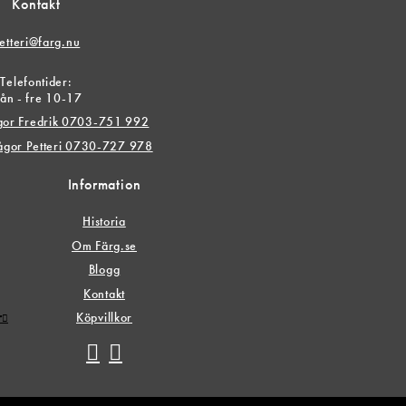
Kontakt
etteri@farg.nu
Telefontider:
ån - fre 10-17
ågor Fredrik 0703-751 992
rågor Petteri 0730-727 978
Information
Historia
Om Färg.se
Blogg
Kontakt
r
Köpvillkor