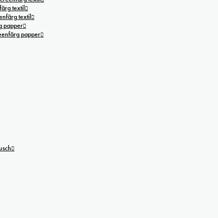
ärg textil
nfärg textil
g papper
reenfärg papper
tusch