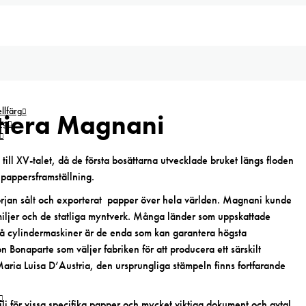
lfärg
tiera Magnani
rg
till XV-talet, då de första bosättarna utvecklade bruket längs floden
r pappersframställning.
rjan sålt och exporterat papper över hela världen. Magnani kunde
miljer och de statliga myntverk. Många länder som uppskattade
 på cylindermaskiner är de enda som kan garantera högsta
Bonaparte som väljer fabriken för att producera ett särskilt
ria Luisa D’Austria, den ursprungliga stämpeln finns fortfarande
lj för vissa specifika papper och mycket viktiga dokument och avtal