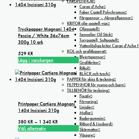
FÄRGPENNOR
produkten
Caran d’Ache
har
Faber Castell Polychromos
flera
Färgpennor – Akvarellpennor
KRITOR olje-pastell-vax
varianter.
Tryckpapper Magnani 1404
Oljepastell
De
Sennelier Oil Stick
Pescia / White 56x76cm
olika
Torrpastell, Softpastell
300g 10 ark
alternativen
Vattenlösliga kritor Caran d’Ache
kan
KOL och grafitbaserat
529
KR
väljas
Blyertspennor
Lägg i varukorgen
Grafitkritor
på
Ritkol
produktsidan
BLÄCK och tusch
PAPPER för skiss & teckning
FILTPENNOR för vuxna och barn
TILLBEHÖR för teckning
Fixativ
Förvaring
Printpaper Cartiera Magnani
Linjaler
1404 Incisioni 310g
Mallar
Radergummin
Prisintervall:
380
KR
–
1 340
KR
Ritbord & Ljusbord
380 kr
Välj alternativ
Skärmattor
Den
till
Vässare