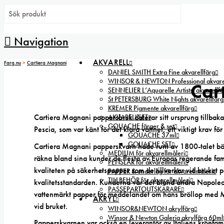
Navigation
AKVARELL
Farg.nu
>
Cartiera Magnani
DANIEL SMITH Extra Fine akvarellfärg
WINSOR & NEWTON Professional akvarel
Car
SENNELIER L’Aquarelle Artists’ akvarellfä
St PETERSBURG White Nights akvarellfärg
KREMER Pigmente akvarellfärg
Cartiera Magnani pappersbruk daterar sitt ursprung tillbaka 
AKVARELLSET
GOUACHE färger & set
Pescia, som var känt för det klara vattnet, ett viktigt krav fö
GOUACHE 37ml
GOUACHE SET
Cartiera Magnani papperskvarn hade runt av 1800-talet bö
MEDIUM för akvarellmåleri
räkna bland sina kunder de flesta av Europas regerande fa
PENSLAR för akvarellmåleri
kvaliteten på säkerhetspapper som de tillverkar vid bruket
PAPPER & underlag för akvarellmåleri
TILLBEHÖR för akvarellmåleri
kvalitetsstandarden. Kunderna var det bland andra Napoleon 
PASSEPARTOUTSKÄRARE
vattenmärkt papper för meddelandet om hans bröllop med Ma
AKRYL
vid bruket.
WINSOR&NEWTON akrylfärg
Winsor & Newton Galeria akrylfärg 60ml
Papperskvarnen var också en leverantör av Italiens kronfami