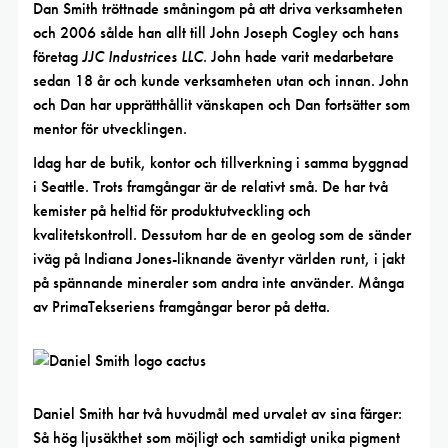
Dan Smith tröttnade småningom på att driva verksamheten
och 2006 sålde han allt till John Joseph Cogley och hans
företag
JJC Industrices LLC
. John hade varit medarbetare
sedan 18 år och kunde verksamheten utan och innan. John
och Dan har upprätthållit vänskapen och Dan fortsätter som
mentor för utvecklingen.
Idag har de butik, kontor och tillverkning i samma byggnad
i Seattle. Trots framgångar är de relativt små. De har två
kemister på heltid för produktutveckling och
kvalitetskontroll. Dessutom har de en geolog som de sänder
iväg på Indiana Jones-liknande äventyr världen runt, i jakt
på spännande mineraler som andra inte använder. Många
av PrimaTekseriens framgångar beror på detta.
Daniel Smith har två huvudmål med urvalet av sina färger:
Så hög ljusäkthet som möjligt och samtidigt unika pigment