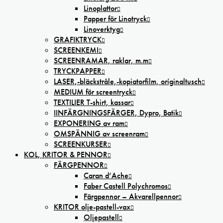
Linoplattor
Papper för Linotryck
Linoverktyg
GRAFIKTRYCK
SCREENKEMI
SCREENRAMAR, raklar, m.m
TRYCKPAPPER
LASER,-bläckstråle,-kopiatorfilm, oríginaltusch
MEDIUM för screentryck
TEXTILIER T-shirt, kassar
IINFÄRGNINGSFÄRGER, Dypro, Batik
EXPONERING av ram
OMSPÄNNIG av screenram
SCREENKURSER
KOL, KRITOR & PENNOR
FÄRGPENNOR
Caran d’Ache
Faber Castell Polychromos
Färgpennor – Akvarellpennor
KRITOR olje-pastell-vax
Oljepastell