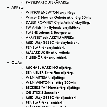
PASSEPARTOUTSKÄRARE
AKRYL
WINSOR&NEWTON akrylfärg
Winsor & Newton Galeria akrylfärg 60ml
DALER-ROWNEY Cryla Artists’ akrylfärg
FW Artists’ Ink flytande akrylbläck
FLASHE Lefranc & Bourgeois
AKRYLSET och AKRYLPAPPER
MEDIUM/GESSO för akrylmåleri
PENSLAR för akrylmåleri
MÅLARDUK för akrylmåleri
TILLBEHÖR för akrylmåleri
OLJA
MICHAEL HARDING oljefärg
SENNELIER Extra Fine oljefärg
W&N ARTISAN oljefärg
W&N WINTON oljefärg 200ml
BECKERS ”A” Normalfärg oljefärg
OIL STICKS Sennelier
MEDIUM/GESSO för oljemåleri
PENSLAR för oljemåleri