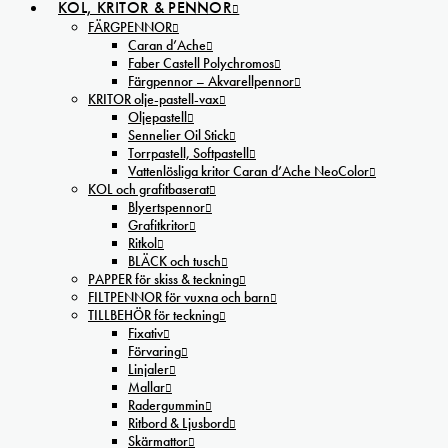
KOL, KRITOR & PENNOR
FÄRGPENNOR
Caran d’Ache
Faber Castell Polychromos
Färgpennor – Akvarellpennor
KRITOR olje-pastell-vax
Oljepastell
Sennelier Oil Stick
Torrpastell, Softpastell
Vattenlösliga kritor Caran d’Ache NeoColor
KOL och grafitbaserat
Blyertspennor
Grafitkritor
Ritkol
BLÄCK och tusch
PAPPER för skiss & teckning
FILTPENNOR för vuxna och barn
TILLBEHÖR för teckning
Fixativ
Förvaring
Linjaler
Mallar
Radergummin
Ritbord & Ljusbord
Skärmattor