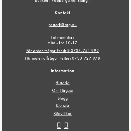
Butiken i Västberga har stängt.
Kontakt
petteri@farg.nu
Telefontider:
mån - fre 10-17
För order frågor Fredrik 0703-751 992
För materialfrågor Petteri 0730-727 978
Information
Historia
Om Färg.se
Blogg
Kontakt
Köpvillkor