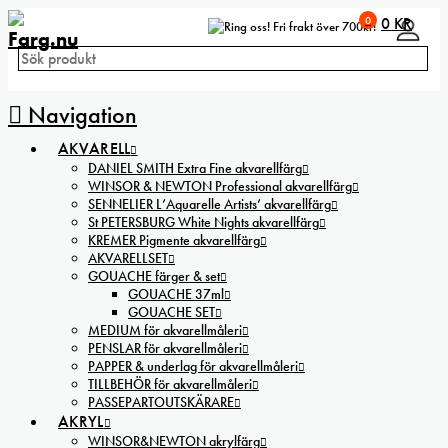
0
0
KR
Fri frakt över 700kr!
Navigation
AKVARELL
DANIEL SMITH Extra Fine akvarellfärg
WINSOR & NEWTON Professional akvarellfärg
SENNELIER L’Aquarelle Artists’ akvarellfärg
St PETERSBURG White Nights akvarellfärg
KREMER Pigmente akvarellfärg
AKVARELLSET
GOUACHE färger & set
GOUACHE 37ml
GOUACHE SET
MEDIUM för akvarellmåleri
PENSLAR för akvarellmåleri
PAPPER & underlag för akvarellmåleri
TILLBEHÖR för akvarellmåleri
PASSEPARTOUTSKÄRARE
AKRYL
WINSOR&NEWTON akrylfärg