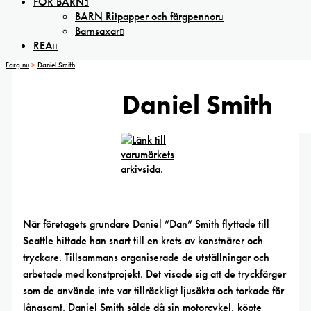
FÖR BARN
BARN Ritpapper och färgpennor
Barnsaxar
REA
Farg.nu
>
Daniel Smith
Daniel Smith
När företagets grundare Daniel ”Dan” Smith flyttade till
Seattle hittade han snart till en krets av konstnärer och
tryckare. Tillsammans organiserade de utställningar och
arbetade med konstprojekt. Det visade sig att de tryckfärger
som de använde inte var tillräckligt ljusäkta och torkade för
långsamt. Daniel Smith sålde då sin motorcykel, köpte