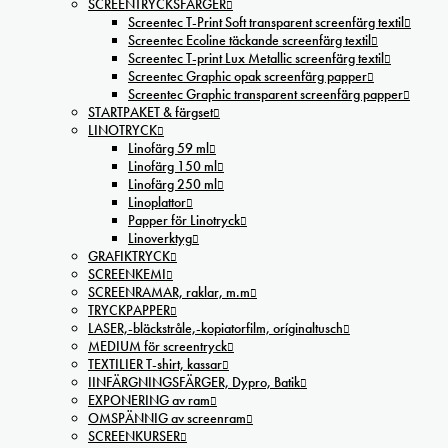
SCREENTRYCKSFÄRGER
Screentec T-Print Soft transparent screenfärg textil
Screentec Ecoline täckande screenfärg textil
Screentec T-print Lux Metallic screenfärg textil
Screentec Graphic opak screenfärg papper
Screentec Graphic transparent screenfärg papper
STARTPAKET & färgset
LINOTRYCK
Linofärg 59 ml
Linofärg 150 ml
Linofärg 250 ml
Linoplattor
Papper för Linotryck
Linoverktyg
GRAFIKTRYCK
SCREENKEMI
SCREENRAMAR, raklar, m.m
TRYCKPAPPER
LASER,-bläckstråle,-kopiatorfilm, oríginaltusch
MEDIUM för screentryck
TEXTILIER T-shirt, kassar
IINFÄRGNINGSFÄRGER, Dypro, Batik
EXPONERING av ram
OMSPÄNNIG av screenram
SCREENKURSER