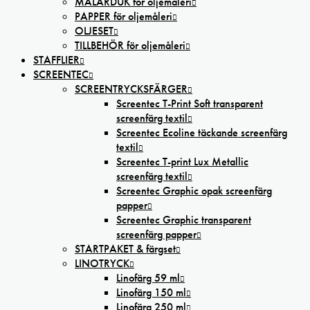
MÅLARDUK för oljemåleri
PAPPER för oljemåleri
OLJESET
TILLBEHÖR för oljemåleri
STAFFLIER
SCREENTEC
SCREENTRYCKSFÄRGER
Screentec T-Print Soft transparent
screenfärg textil
Screentec Ecoline täckande screenfärg
textil
Screentec T-print Lux Metallic
screenfärg textil
Screentec Graphic opak screenfärg
papper
Screentec Graphic transparent
screenfärg papper
STARTPAKET & färgset
LINOTRYCK
Linofärg 59 ml
Linofärg 150 ml
Linofärg 250 ml