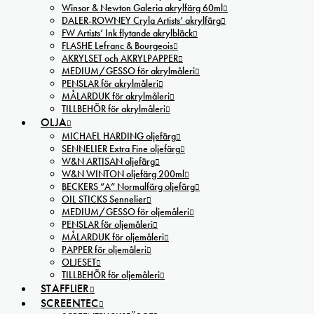
Winsor & Newton Galeria akrylfärg 60ml
DALER-ROWNEY Cryla Artists’ akrylfärg
FW Artists’ Ink flytande akrylbläck
FLASHE Lefranc & Bourgeois
AKRYLSET och AKRYLPAPPER
MEDIUM/GESSO för akrylmåleri
PENSLAR för akrylmåleri
MÅLARDUK för akrylmåleri
TILLBEHÖR för akrylmåleri
OLJA
MICHAEL HARDING oljefärg
SENNELIER Extra Fine oljefärg
W&N ARTISAN oljefärg
W&N WINTON oljefärg 200ml
BECKERS ”A” Normalfärg oljefärg
OIL STICKS Sennelier
MEDIUM/GESSO för oljemåleri
PENSLAR för oljemåleri
MÅLARDUK för oljemåleri
PAPPER för oljemåleri
OLJESET
TILLBEHÖR för oljemåleri
STAFFLIER
SCREENTEC