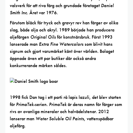
valsverk för att riva färg och grundade företaget
Daniel
Smith Inc
. Året var 1976.
Förutom bläck för tryck och gravyr rev han färger av olika
slag, både olja och akryl. 1989 började han producera
oljefärgen
Original Oils
för konstnärsbruk. Först 1993
lanserade man
Extra Fine Watercolors
som blivit hans
signum och gjort varumärket känt över världen. Bolaget
öppnade även ett par butiker där också andra
konkurrerande märken såldes.
1998 fick Dan tag i ett parti rå lapis lazuli, det blev starten
för
PrimaTek
-serien.
PrimaTek
är deras namn för färger som
rivs av ovanliga mineraler och halvädelstenar. 2012
lanserar man
Water Soluble Oil Paints
, vattenspädbar
oljefärg.