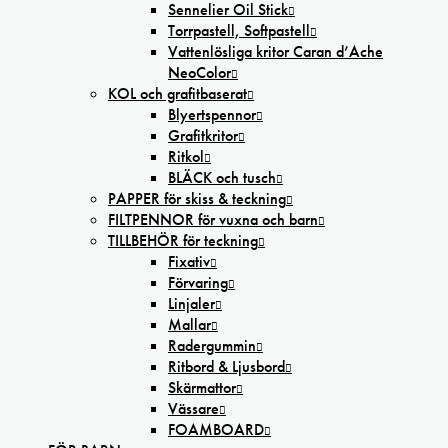
Sennelier Oil Stick
Torrpastell, Softpastell
Vattenlösliga kritor Caran d’Ache
NeoColor
KOL och grafitbaserat
Blyertspennor
Grafitkritor
Ritkol
BLÄCK och tusch
PAPPER för skiss & teckning
FILTPENNOR för vuxna och barn
TILLBEHÖR för teckning
Fixativ
Förvaring
Linjaler
Mallar
Radergummin
Ritbord & Ljusbord
Skärmattor
Vässare
FOAMBOARD