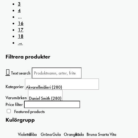
3
4
…
16
17
18
→
Filtrera produkter
Text search
Kategorier
Varumärken
Price filter
Featured products
Kulörgrupp
Violetta
Blåa
Gröna
Gula
Orangea
Röda
Bruna
Svarta
Vita