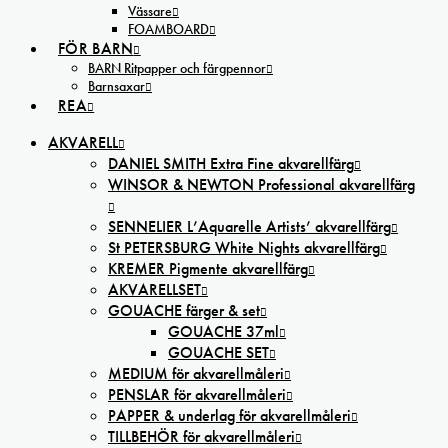
Vässare
FOAMBOARD
FÖR BARN
BARN Ritpapper och färgpennor
Barnsaxar
REA
AKVARELL
DANIEL SMITH Extra Fine akvarellfärg
WINSOR & NEWTON Professional akvarellfärg
SENNELIER L’Aquarelle Artists’ akvarellfärg
St PETERSBURG White Nights akvarellfärg
KREMER Pigmente akvarellfärg
AKVARELLSET
GOUACHE färger & set
GOUACHE 37ml
GOUACHE SET
MEDIUM för akvarellmåleri
PENSLAR för akvarellmåleri
PAPPER & underlag för akvarellmåleri
TILLBEHÖR för akvarellmåleri