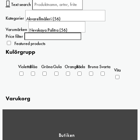
Text search
Kategorier
Varumärken
Price filter
Featured products
Kulörgrupp
Violetta
Blåa
Gröna
Gula
Orangea
Röda
Bruna
Svarta
Vita
Varukorg
Butiken