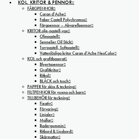
KOL, KRITOR & PENNOR
FÄRGPENNOR
Caran d’Ache
Faber Castell Polychromos
Färgpennor – Akvarellpennor
KRITOR olje-pastell-vax
Oljepastell
Sennelier Oil Stick
Torrpastell, Softpastell
Vattenlösliga kritor Caran d’Ache NeoColor
KOL och grafitbaserat
Blyertspennor
Grafitkritor
Ritkol
BLÄCK och tusch
PAPPER för skiss & teckning
FILTPENNOR för vuxna och barn
TILLBEHÖR för teckning
Fixativ
Förvaring
Linjaler
Mallar
Radergummin
Ritbord & Ljusbord
Skärmattor