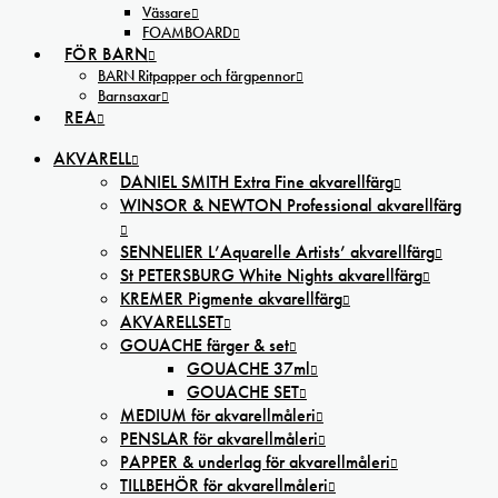
Vässare
FOAMBOARD
FÖR BARN
BARN Ritpapper och färgpennor
Barnsaxar
REA
AKVARELL
DANIEL SMITH Extra Fine akvarellfärg
WINSOR & NEWTON Professional akvarellfärg
SENNELIER L’Aquarelle Artists’ akvarellfärg
St PETERSBURG White Nights akvarellfärg
KREMER Pigmente akvarellfärg
AKVARELLSET
GOUACHE färger & set
GOUACHE 37ml
GOUACHE SET
MEDIUM för akvarellmåleri
PENSLAR för akvarellmåleri
PAPPER & underlag för akvarellmåleri
TILLBEHÖR för akvarellmåleri