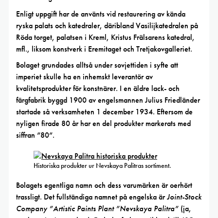
Enligt uppgift har de använts vid restaurering av kända
ryska palats och katedraler, däribland Vasilijkatedralen på
Röda torget, palatsen i Kreml, Kristus Frälsarens katedral,
mfl., liksom konstverk i Eremitaget och Tretjakovgalleriet.
Bolaget grundades alltså under sovjettiden i syfte att
imperiet skulle ha en inhemskt leverantör av
kvalitetsprodukter för konstnärer. I en äldre lack- och
färgfabrik byggd 1900 av engelsmannen Julius Friedländer
startade så verksamheten 1 december 1934. Eftersom de
nyligen firade 80 år har en del produkter markerats med
siffran ”80”.
Historiska produkter ur Nevskaya Palitras sortiment.
Bolagets egentliga namn och dess varumärken är oerhört
trassligt. Det fullständiga namnet på engelska är
Joint-Stock
Company ”Artistic Paints Plant ”Nevskaya Palitra”
(ja,