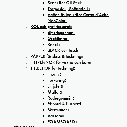
Sennelier Oil Stick
Torrpastell, Softpastell
Vattenlösliga kritor Caran d’Ache
NeoColor
KOL och grafitbaserat
Blyertspennor
Grafitkritor
Ritkol
BLÄCK och tusch
PAPPER för skiss & teckning
FILTPENNOR för vuxna och barn
TILLBEHÖR för teckning
Fixativ
Förvaring
Linjaler
Mallar
Radergummin
Ritbord & Ljusbord
Skärmattor
Vässare
FOAMBOARD