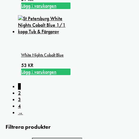
Lägg i varukorgen
White Nights Cobalt Blue
53
KR
Lägg i varukorgen
1
2
3
4
→
Filtrera produkter