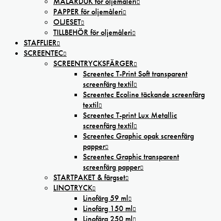
MÅLARDUK för oljemåleri
PAPPER för oljemåleri
OLJESET
TILLBEHÖR för oljemåleri
STAFFLIER
SCREENTEC
SCREENTRYCKSFÄRGER
Screentec T-Print Soft transparent
screenfärg textil
Screentec Ecoline täckande screenfärg
textil
Screentec T-print Lux Metallic
screenfärg textil
Screentec Graphic opak screenfärg
papper
Screentec Graphic transparent
screenfärg papper
STARTPAKET & färgset
LINOTRYCK
Linofärg 59 ml
Linofärg 150 ml
Linofärg 250 ml