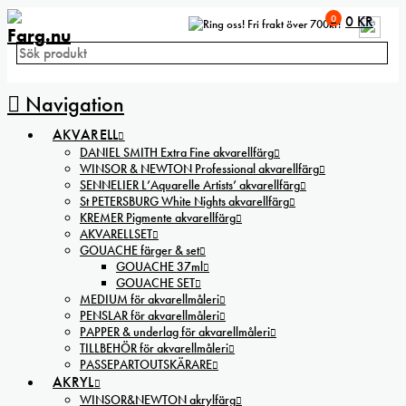
0
0
KR
Fri frakt över 700kr!
Navigation
AKVARELL
DANIEL SMITH Extra Fine akvarellfärg
WINSOR & NEWTON Professional akvarellfärg
SENNELIER L’Aquarelle Artists’ akvarellfärg
St PETERSBURG White Nights akvarellfärg
KREMER Pigmente akvarellfärg
AKVARELLSET
GOUACHE färger & set
GOUACHE 37ml
GOUACHE SET
MEDIUM för akvarellmåleri
PENSLAR för akvarellmåleri
PAPPER & underlag för akvarellmåleri
TILLBEHÖR för akvarellmåleri
PASSEPARTOUTSKÄRARE
AKRYL
WINSOR&NEWTON akrylfärg