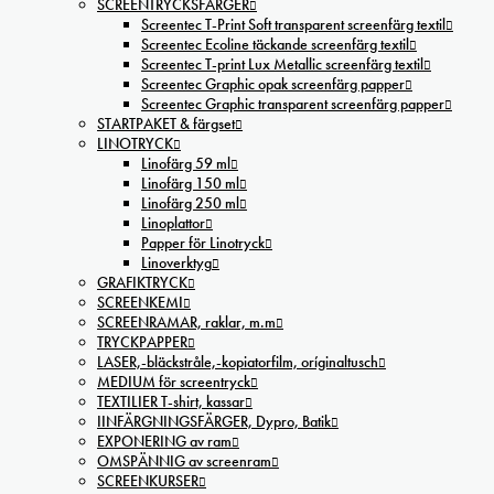
SCREENTRYCKSFÄRGER
Screentec T-Print Soft transparent screenfärg textil
Screentec Ecoline täckande screenfärg textil
Screentec T-print Lux Metallic screenfärg textil
Screentec Graphic opak screenfärg papper
Screentec Graphic transparent screenfärg papper
STARTPAKET & färgset
LINOTRYCK
Linofärg 59 ml
Linofärg 150 ml
Linofärg 250 ml
Linoplattor
Papper för Linotryck
Linoverktyg
GRAFIKTRYCK
SCREENKEMI
SCREENRAMAR, raklar, m.m
TRYCKPAPPER
LASER,-bläckstråle,-kopiatorfilm, oríginaltusch
MEDIUM för screentryck
TEXTILIER T-shirt, kassar
IINFÄRGNINGSFÄRGER, Dypro, Batik
EXPONERING av ram
OMSPÄNNIG av screenram
SCREENKURSER