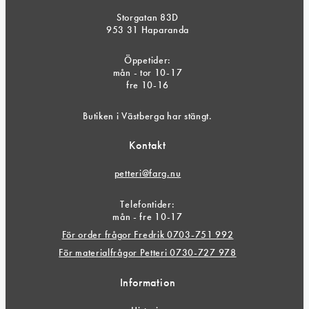
Storgatan 83D
953 31 Haparanda
Öppetider:
mån - tor 10-17
fre 10-16
Butiken i Västberga har stängt.
Kontakt
petteri@farg.nu
Telefontider:
mån - fre 10-17
För order frågor Fredrik 0703-751 992
För materialfrågor Petteri 0730-727 978
Information