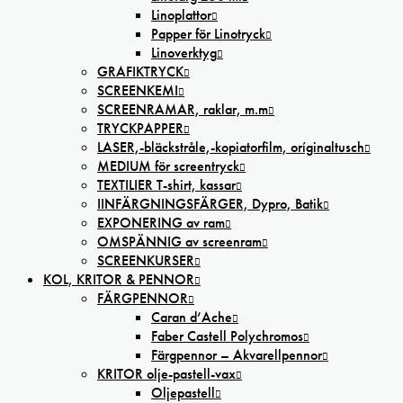
Linoplattor
Papper för Linotryck
Linoverktyg
GRAFIKTRYCK
SCREENKEMI
SCREENRAMAR, raklar, m.m
TRYCKPAPPER
LASER,-bläckstråle,-kopiatorfilm, oríginaltusch
MEDIUM för screentryck
TEXTILIER T-shirt, kassar
IINFÄRGNINGSFÄRGER, Dypro, Batik
EXPONERING av ram
OMSPÄNNIG av screenram
SCREENKURSER
KOL, KRITOR & PENNOR
FÄRGPENNOR
Caran d’Ache
Faber Castell Polychromos
Färgpennor – Akvarellpennor
KRITOR olje-pastell-vax
Oljepastell