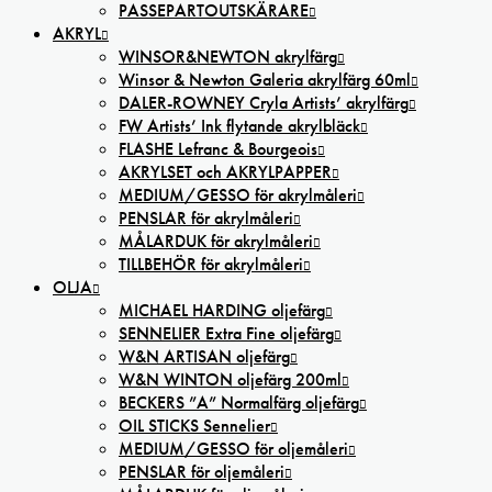
PASSEPARTOUTSKÄRARE
AKRYL
WINSOR&NEWTON akrylfärg
Winsor & Newton Galeria akrylfärg 60ml
DALER-ROWNEY Cryla Artists’ akrylfärg
FW Artists’ Ink flytande akrylbläck
FLASHE Lefranc & Bourgeois
AKRYLSET och AKRYLPAPPER
MEDIUM/GESSO för akrylmåleri
PENSLAR för akrylmåleri
MÅLARDUK för akrylmåleri
TILLBEHÖR för akrylmåleri
OLJA
MICHAEL HARDING oljefärg
SENNELIER Extra Fine oljefärg
W&N ARTISAN oljefärg
W&N WINTON oljefärg 200ml
BECKERS ”A” Normalfärg oljefärg
OIL STICKS Sennelier
MEDIUM/GESSO för oljemåleri
PENSLAR för oljemåleri