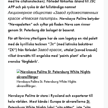
med tre citationstecken). Förledet förkortas ibland till
JSC
APP
och på ryska är det fullständiga namnet
Акционерное общество «Завод художественных
красок «Невская палитра»
.
Nevskaya Palitra
betyder
”Nevapaletten” och syftar på floden Neva som rinner
genom St. Peterburg där bolaget är baserat.
För att förvirra ytterligare har de som logotyp en röd palett
med de kyrilliska tecknen ”
Зк
” (med latinska bokstäver
”ZK”) från förledet
Завод красок
, uttalat [zavod krasok]
vilket översätts till engelska med ’paints plant’ eller på
svenska ’färgfabrik’.
Nevskaya Palitra St. Petersburg White Nights
akvarellfärger.
Nevskaya Palitra
är stora i Ryssland och exporterar till
hela världen. Mest kända i Europa är akvarellerna
St.
Petersburg White Nights
(obs! ”vita nätter”, inte ”vita