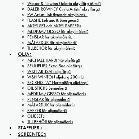
Winsor & Newton Galeria akrylfärg 60ml
DALER-ROWNEY Cryla Artists’ akrylfärg
FW Artists’ Ink flytande akrylbläck
FLASHE Lefranc & Bourgeois
AKRYLSET och AKRYLPAPPER
MEDIUM/GESSO för akrylmåleri
PENSLAR för akrylmåleri
MÅLARDUK för akrylmåleri
TILLBEHÖR för akrylmåleri
OLJA
MICHAEL HARDING oljefärg
SENNELIER Extra Fine oljefärg
W&N ARTISAN oljefärg
W&N WINTON oljefärg 200ml
BECKERS ”A” Normalfärg oljefärg
OIL STICKS Sennelier
MEDIUM/GESSO för oljemåleri
PENSLAR för oljemåleri
MÅLARDUK för oljemåleri
PAPPER för oljemåleri
OLJESET
TILLBEHÖR för oljemåleri
STAFFLIER
SCREENTEC