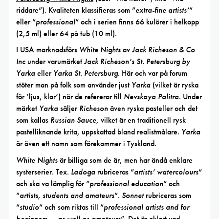
riddare”). Kvaliteten klassifieras som ”
extra-fine artists’
”
eller ”
professional
” och i serien finns 66 kulörer i helkopp
(2,5 ml) eller 64 på tub (10 ml).
I USA marknadsförs
White Nights
av
Jack Richeson & Co
Inc
under varumärket
Jack Richeson’s St. Petersburg by
Yarka
eller
Yarka St. Petersburg
. Här och var på forum
stöter man på folk som använder just
Yarka
(vilket är ryska
för ’ljus, klar’) när de refererar till
Nevskaya Palitra
. Under
märket
Yarka
säljer
Richeson
även ryska pasteller och det
som kallas
Russian Sauce
, vilket är en traditionell rysk
pastelliknande krita, uppskattad bland realistmålare.
Yarka
är även ett namn som förekommer i Tyskland.
White Nights
är billiga som de är, men har ändå enklare
systerserier. Tex.
Ladoga
rubriceras ”
artists’ watercolours
”
och ska va lämplig för ”
professional education
” och
”
artists, students and amateurs
”.
Sonnet
rubriceras som
”
studio
” och som riktas till ”
professional artists and for
beginners … as well as amateurs
”. Det är oklart vad