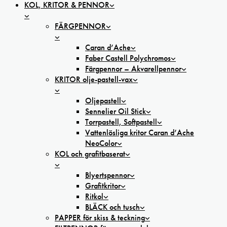
KOL, KRITOR & PENNOR
FÄRGPENNOR
Caran d’Ache
Faber Castell Polychromos
Färgpennor – Akvarellpennor
KRITOR olje-pastell-vax
Oljepastell
Sennelier Oil Stick
Torrpastell, Softpastell
Vattenlösliga kritor Caran d’Ache
NeoColor
KOL och grafitbaserat
Blyertspennor
Grafitkritor
Ritkol
BLÄCK och tusch
PAPPER för skiss & teckning