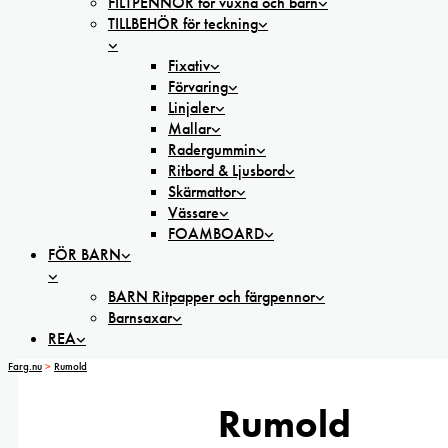
FILTPENNOR för vuxna och barn
TILLBEHÖR för teckning
Fixativ
Förvaring
Linjaler
Mallar
Radergummin
Ritbord & Ljusbord
Skärmattor
Vässare
FOAMBOARD
FÖR BARN
BARN Ritpapper och färgpennor
Barnsaxar
REA
Farg.nu
>
Rumold
Rumold