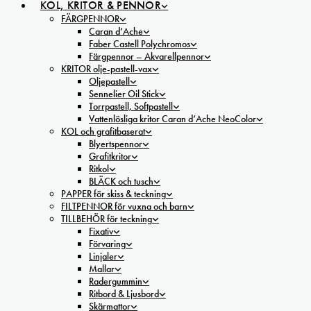
KOL, KRITOR & PENNOR
FÄRGPENNOR
Caran d’Ache
Faber Castell Polychromos
Färgpennor – Akvarellpennor
KRITOR olje-pastell-vax
Oljepastell
Sennelier Oil Stick
Torrpastell, Softpastell
Vattenlösliga kritor Caran d’Ache NeoColor
KOL och grafitbaserat
Blyertspennor
Grafitkritor
Ritkol
BLÄCK och tusch
PAPPER för skiss & teckning
FILTPENNOR för vuxna och barn
TILLBEHÖR för teckning
Fixativ
Förvaring
Linjaler
Mallar
Radergummin
Ritbord & Ljusbord
Skärmattor