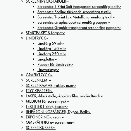
SCREENTRYCKSFÄRGER
Screentec T-Print Soft transparent screenfärg textil
Screentec Ecoline täckande screenfärg textil
Screentec T-print Lux Metallic screenfärg textil
Screentec Graphic opak screenfärg papper
Screentec Graphic transparent screenfärg papper
STARTPAKET & färgset
LINOTRYCK
Linofärg 59 ml
Linofärg 150 ml
Linofärg 250 ml
Linoplattor
Papper för Linotryck
Linoverktyg
GRAFIKTRYCK
SCREENKEMI
SCREENRAMAR, raklar, m.m
TRYCKPAPPER
LASER,-bläckstråle,-kopiatorfilm, oríginaltusch
MEDIUM för screentryck
TEXTILIER T-shirt, kassar
IINFÄRGNINGSFÄRGER, Dypro, Batik
EXPONERING av ram
OMSPÄNNIG av screenram
SCREENKURSER