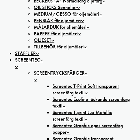
BECKERS ”A” Normalfärg oljefärg
OIL STICKS Sennelier
MEDIUM/GESSO för oljemåleri
PENSLAR för oljemåleri
MÅLARDUK för oljemåleri
PAPPER för oljemåleri
OLJESET
TILLBEHÖR för oljemåleri
STAFFLIER
SCREENTEC
SCREENTRYCKSFÄRGER
Screentec T-Print Soft transparent
screenfärg textil
Screentec Ecoline täckande screenfärg
textil
Screentec T-print Lux Metallic
screenfärg textil
Screentec Graphic opak screenfärg
papper
Screentec Graphic transparent