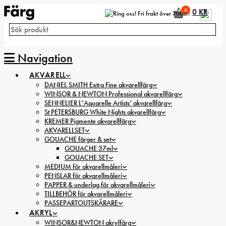
0
0
KR
Fri frakt över 700kr!
Navigation
AKVARELL
DANIEL SMITH Extra Fine akvarellfärg
WINSOR & NEWTON Professional akvarellfärg
SENNELIER L’Aquarelle Artists’ akvarellfärg
St PETERSBURG White Nights akvarellfärg
KREMER Pigmente akvarellfärg
AKVARELLSET
GOUACHE färger & set
GOUACHE 37ml
GOUACHE SET
MEDIUM för akvarellmåleri
PENSLAR för akvarellmåleri
PAPPER & underlag för akvarellmåleri
TILLBEHÖR för akvarellmåleri
PASSEPARTOUTSKÄRARE
AKRYL
WINSOR&NEWTON akrylfärg