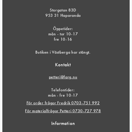
Storgatan 83D
953 31 Haparanda
Öppetider:
mån - tor 10-17
fre 10-16
Butiken i Västberga har stängt.
Kontakt
petteri@farg.nu
Telefontider:
mån - fre 10-17
För order frågor Fredrik 0703-751 992
För materialfrågor Petteri 0730-727 978
Information