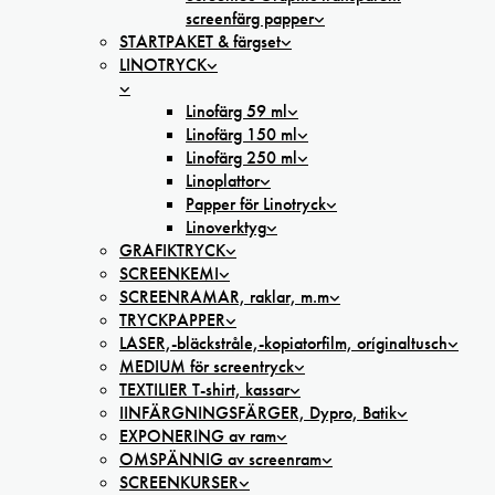
screenfärg papper
STARTPAKET & färgset
LINOTRYCK
Linofärg 59 ml
Linofärg 150 ml
Linofärg 250 ml
Linoplattor
Papper för Linotryck
Linoverktyg
GRAFIKTRYCK
SCREENKEMI
SCREENRAMAR, raklar, m.m
TRYCKPAPPER
LASER,-bläckstråle,-kopiatorfilm, oríginaltusch
MEDIUM för screentryck
TEXTILIER T-shirt, kassar
IINFÄRGNINGSFÄRGER, Dypro, Batik
EXPONERING av ram
OMSPÄNNIG av screenram
SCREENKURSER