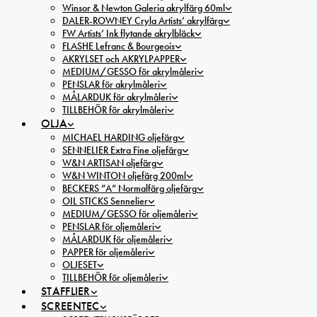
Winsor & Newton Galeria akrylfärg 60ml
DALER-ROWNEY Cryla Artists’ akrylfärg
FW Artists’ Ink flytande akrylbläck
FLASHE Lefranc & Bourgeois
AKRYLSET och AKRYLPAPPER
MEDIUM/GESSO för akrylmåleri
PENSLAR för akrylmåleri
MÅLARDUK för akrylmåleri
TILLBEHÖR för akrylmåleri
OLJA
MICHAEL HARDING oljefärg
SENNELIER Extra Fine oljefärg
W&N ARTISAN oljefärg
W&N WINTON oljefärg 200ml
BECKERS ”A” Normalfärg oljefärg
OIL STICKS Sennelier
MEDIUM/GESSO för oljemåleri
PENSLAR för oljemåleri
MÅLARDUK för oljemåleri
PAPPER för oljemåleri
OLJESET
TILLBEHÖR för oljemåleri
STAFFLIER
SCREENTEC