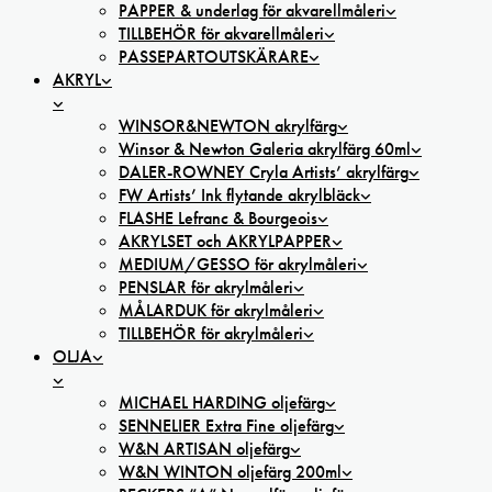
PAPPER & underlag för akvarellmåleri
TILLBEHÖR för akvarellmåleri
PASSEPARTOUTSKÄRARE
AKRYL
WINSOR&NEWTON akrylfärg
Winsor & Newton Galeria akrylfärg 60ml
DALER-ROWNEY Cryla Artists’ akrylfärg
FW Artists’ Ink flytande akrylbläck
FLASHE Lefranc & Bourgeois
AKRYLSET och AKRYLPAPPER
MEDIUM/GESSO för akrylmåleri
PENSLAR för akrylmåleri
MÅLARDUK för akrylmåleri
TILLBEHÖR för akrylmåleri
OLJA
MICHAEL HARDING oljefärg
SENNELIER Extra Fine oljefärg
W&N ARTISAN oljefärg
W&N WINTON oljefärg 200ml