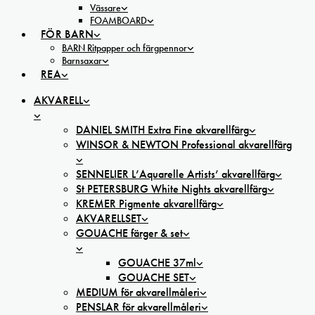
Vässare
FOAMBOARD
FÖR BARN
BARN Ritpapper och färgpennor
Barnsaxar
REA
AKVARELL
DANIEL SMITH Extra Fine akvarellfärg
WINSOR & NEWTON Professional akvarellfärg
SENNELIER L’Aquarelle Artists’ akvarellfärg
St PETERSBURG White Nights akvarellfärg
KREMER Pigmente akvarellfärg
AKVARELLSET
GOUACHE färger & set
GOUACHE 37ml
GOUACHE SET
MEDIUM för akvarellmåleri
PENSLAR för akvarellmåleri