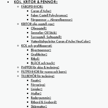
KOL, KRITOR & PENNOR
FÄRGPENNOR
Caran d’Ache
Faber Castell Polychromos
Färgpennor – Akvarellpennor
KRITOR olje-pastell-vax
Oljepastell
Sennelier Oil Stick
Torrpastell, Softpastell
Vattenlösliga kritor Caran d’Ache NeoColor
KOL och grafitbaserat
Blyertspennor
Grafitkritor
Ritkol
BLÄCK och tusch
PAPPER för skiss & teckning
FILTPENNOR för vuxna och barn
TILLBEHÖR för teckning
Fixativ
Förvaring
Linjaler
Mallar
Radergummin
Ritbord & Ljusbord
Skärmattor