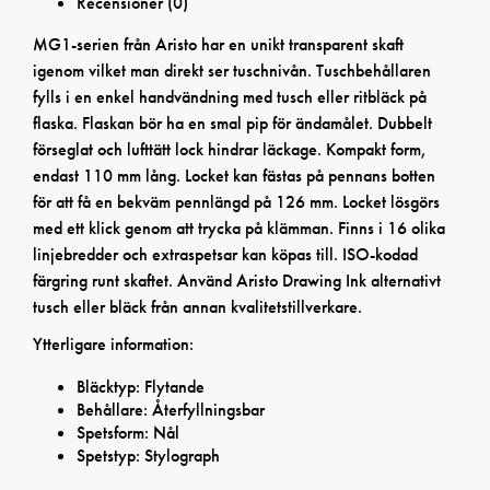
Recensioner (0)
MG1-serien från Aristo har en unikt transparent skaft
igenom vilket man direkt ser tuschnivån. Tuschbehållaren
fylls i en enkel handvändning med tusch eller ritbläck på
flaska. Flaskan bör ha en smal pip för ändamålet. Dubbelt
förseglat och lufttätt lock hindrar läckage. Kompakt form,
endast 110 mm lång. Locket kan fästas på pennans botten
för att få en bekväm pennlängd på 126 mm. Locket lösgörs
med ett klick genom att trycka på klämman. Finns i 16 olika
linjebredder och extraspetsar kan köpas till. ISO-kodad
färgring runt skaftet. Använd Aristo Drawing Ink alternativt
tusch eller bläck från annan kvalitetstillverkare.
Ytterligare information:
Bläcktyp: Flytande
Behållare: Återfyllningsbar
Spetsform: Nål
Spetstyp: Stylograph