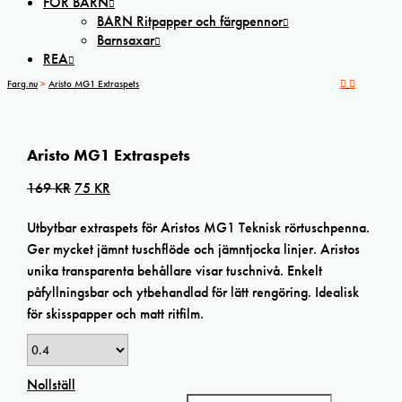
FÖR BARN
BARN Ritpapper och färgpennor
Barnsaxar
REA
Farg.nu
>
Aristo MG1 Extraspets
Aristo MG1 Extraspets
Det
Det
169
KR
75
KR
ursprungliga
nuvarande
Utbytbar extraspets för Aristos MG1 Teknisk rörtuschpenna.
priset
priset
Ger mycket jämnt tuschflöde och jämntjocka linjer. Aristos
var:
är:
unika transparenta behållare visar tuschnivå. Enkelt
169 kr.
75 kr.
påfyllningsbar och ytbehandlad för lätt rengöring. Idealisk
för skisspapper och matt ritfilm.
Nollställ