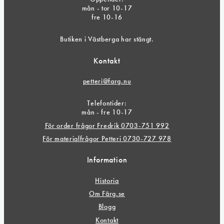
mån - tor 10-17
fre 10-16
Butiken i Västberga har stängt.
Kontakt
petteri@farg.nu
Telefontider:
mån - fre 10-17
För order frågor Fredrik 0703-751 992
För materialfrågor Petteri 0730-727 978
Information
Historia
Om Färg.se
Blogg
Kontakt