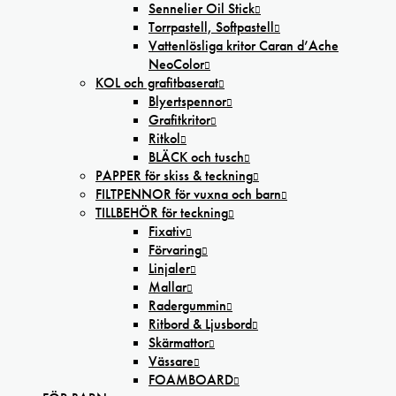
Sennelier Oil Stick
Torrpastell, Softpastell
Vattenlösliga kritor Caran d’Ache
NeoColor
KOL och grafitbaserat
Blyertspennor
Grafitkritor
Ritkol
BLÄCK och tusch
PAPPER för skiss & teckning
FILTPENNOR för vuxna och barn
TILLBEHÖR för teckning
Fixativ
Förvaring
Linjaler
Mallar
Radergummin
Ritbord & Ljusbord
Skärmattor
Vässare
FOAMBOARD