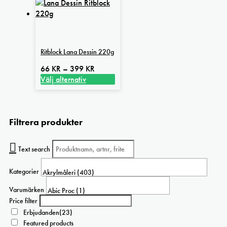
Ritblock Lana Dessin 220g
Prisintervall:
66
KR
–
399
KR
66 kr
Välj alternativ
Den
till
här
399 kr
produkten
Filtrera produkter
har
flera
varianter.
Text search
De
olika
Kategorier
alternativen
kan
Varumärken
väljas
Price filter
på
Erbjudanden
(23)
produktsidan
Featured products