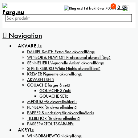
0
0
KR
Fri frakt över 700kr!
Navigation
AKVARELL
DANIEL SMITH Extra Fine akvarellfärg
WINSOR & NEWTON Professional akvarellfärg
SENNELIER L’Aquarelle Artists’ akvarellfärg
St PETERSBURG White Nights akvarellfärg
KREMER Pigmente akvarellfärg
AKVARELLSET
GOUACHE färger & set
GOUACHE 37ml
GOUACHE SET
MEDIUM för akvarellmåleri
PENSLAR för akvarellmåleri
PAPPER & underlag för akvarellmåleri
TILLBEHÖR för akvarellmåleri
PASSEPARTOUTSKÄRARE
AKRYL
WINSOR&NEWTON akrylfärg