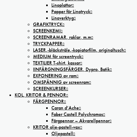
Linoplattor
Papper för Linotryck
Linoverktyg
GRAFIKTRYCK
SCREENKEMI
SCREENRAMAR, raklar, m.m
TRYCKPAPPER
LASER,-bläckstråle,-kopiatorfilm, oríginaltusch
MEDIUM för screentryck
TEXTILIER T-shirt, kassar
IINFÄRGNINGSFÄRGER, Dypro, Batik
EXPONERING av ram
OMSPÄNNIG av screenram
SCREENKURSER
KOL, KRITOR & PENNOR
FÄRGPENNOR
Caran d’Ache
Faber Castell Polychromos
Färgpennor – Akvarellpennor
KRITOR olje-pastell-vax
Oljepastell