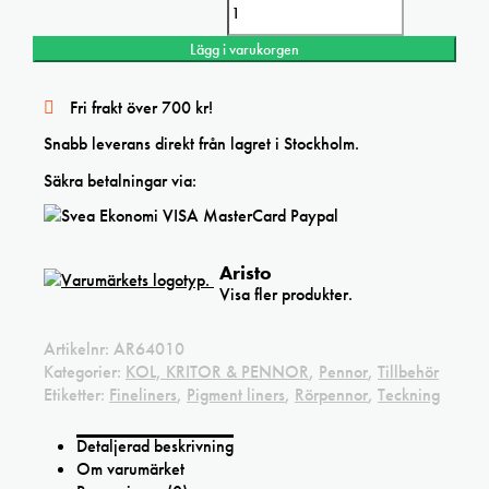
Aristo MG1 Extraspets mängd
Lägg i varukorgen
Fri frakt över 700 kr!
Snabb leverans direkt från lagret i Stockholm.
Säkra betalningar via:
Aristo
Visa fler produkter.
Artikelnr:
AR64010
Kategorier:
KOL, KRITOR & PENNOR
,
Pennor
,
Tillbehör
Etiketter:
Fineliners
,
Pigment liners
,
Rörpennor
,
Teckning
Detaljerad beskrivning
Om varumärket