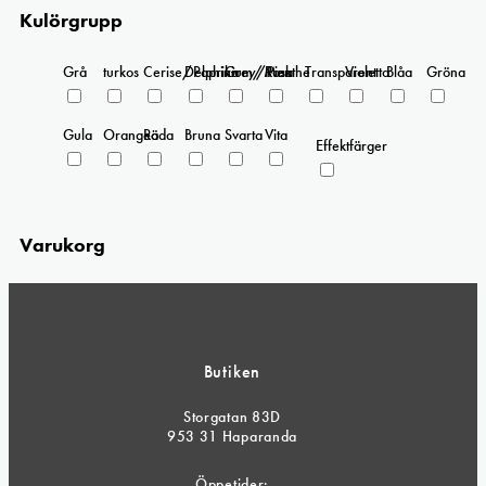
Kulörgrupp
Grå
turkos
Cerise/Paprika
Delphinium/Menthe
Grey/Pink
Rosa
Transparent
Violetta
Blåa
Gröna
Gula
Orangea
Röda
Bruna
Svarta
Vita
Effektfärger
Varukorg
Butiken
Storgatan 83D
953 31 Haparanda
Öppetider: