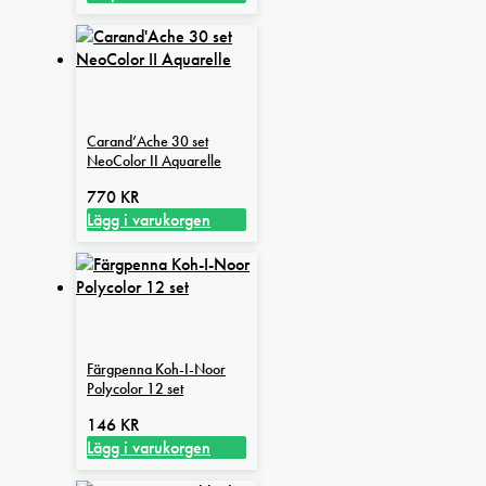
Den
till
här
449 kr
produkten
har
flera
varianter.
Carand’Ache 30 set
De
NeoColor II Aquarelle
olika
alternativen
770
KR
kan
Lägg i varukorgen
väljas
på
produktsidan
Färgpenna Koh-I-Noor
Polycolor 12 set
146
KR
Lägg i varukorgen