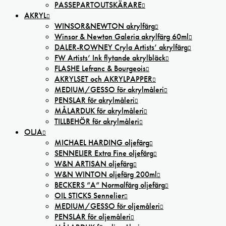
PASSEPARTOUTSKÄRARE
AKRYL
WINSOR&NEWTON akrylfärg
Winsor & Newton Galeria akrylfärg 60ml
DALER-ROWNEY Cryla Artists’ akrylfärg
FW Artists’ Ink flytande akrylbläck
FLASHE Lefranc & Bourgeois
AKRYLSET och AKRYLPAPPER
MEDIUM/GESSO för akrylmåleri
PENSLAR för akrylmåleri
MÅLARDUK för akrylmåleri
TILLBEHÖR för akrylmåleri
OLJA
MICHAEL HARDING oljefärg
SENNELIER Extra Fine oljefärg
W&N ARTISAN oljefärg
W&N WINTON oljefärg 200ml
BECKERS ”A” Normalfärg oljefärg
OIL STICKS Sennelier
MEDIUM/GESSO för oljemåleri
PENSLAR för oljemåleri