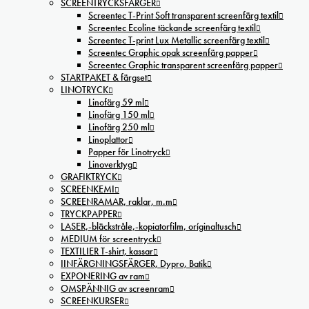
SCREENTRYCKSFÄRGER
Screentec T-Print Soft transparent screenfärg textil
Screentec Ecoline täckande screenfärg textil
Screentec T-print Lux Metallic screenfärg textil
Screentec Graphic opak screenfärg papper
Screentec Graphic transparent screenfärg papper
STARTPAKET & färgset
LINOTRYCK
Linofärg 59 ml
Linofärg 150 ml
Linofärg 250 ml
Linoplattor
Papper för Linotryck
Linoverktyg
GRAFIKTRYCK
SCREENKEMI
SCREENRAMAR, raklar, m.m
TRYCKPAPPER
LASER,-bläckstråle,-kopiatorfilm, oríginaltusch
MEDIUM för screentryck
TEXTILIER T-shirt, kassar
IINFÄRGNINGSFÄRGER, Dypro, Batik
EXPONERING av ram
OMSPÄNNIG av screenram
SCREENKURSER