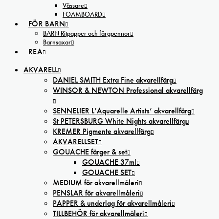
Vässare
FOAMBOARD
FÖR BARN
BARN Ritpapper och färgpennor
Barnsaxar
REA
AKVARELL
DANIEL SMITH Extra Fine akvarellfärg
WINSOR & NEWTON Professional akvarellfärg
SENNELIER L’Aquarelle Artists’ akvarellfärg
St PETERSBURG White Nights akvarellfärg
KREMER Pigmente akvarellfärg
AKVARELLSET
GOUACHE färger & set
GOUACHE 37ml
GOUACHE SET
MEDIUM för akvarellmåleri
PENSLAR för akvarellmåleri
PAPPER & underlag för akvarellmåleri
TILLBEHÖR för akvarellmåleri