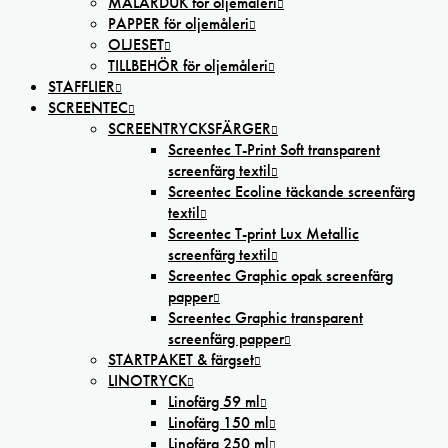
MÅLARDUK för oljemåleri
PAPPER för oljemåleri
OLJESET
TILLBEHÖR för oljemåleri
STAFFLIER
SCREENTEC
SCREENTRYCKSFÄRGER
Screentec T-Print Soft transparent
screenfärg textil
Screentec Ecoline täckande screenfärg
textil
Screentec T-print Lux Metallic
screenfärg textil
Screentec Graphic opak screenfärg
papper
Screentec Graphic transparent
screenfärg papper
STARTPAKET & färgset
LINOTRYCK
Linofärg 59 ml
Linofärg 150 ml
Linofärg 250 ml