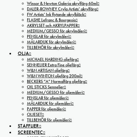
Winsor & Newton Galeria akrylfärg 60ml
DALER-ROWNEY Cryla Artists’ akrylfärg
FW Artists’ Ink flytande akrylbläck
FLASHE Lefranc & Bourgeois
AKRYLSET och AKRYLPAPPER
MEDIUM/GESSO för akrylmåleri
PENSLAR för akrylmåleri
MÅLARDUK för akrylmåleri
TILLBEHÖR för akrylmåleri
OLJA
MICHAEL HARDING oljefärg
SENNELIER Extra Fine oljefärg
W&N ARTISAN oljefärg
W&N WINTON oljefärg 200ml
BECKERS ”A” Normalfärg oljefärg
OIL STICKS Sennelier
MEDIUM/GESSO för oljemåleri
PENSLAR för oljemåleri
MÅLARDUK för oljemåleri
PAPPER för oljemåleri
OLJESET
TILLBEHÖR för oljemåleri
STAFFLIER
SCREENTEC