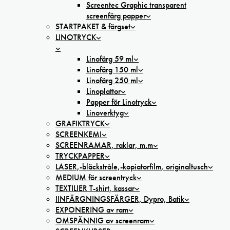
Screentec Graphic transparent
screenfärg papper
STARTPAKET & färgset
LINOTRYCK
Linofärg 59 ml
Linofärg 150 ml
Linofärg 250 ml
Linoplattor
Papper för Linotryck
Linoverktyg
GRAFIKTRYCK
SCREENKEMI
SCREENRAMAR, raklar, m.m
TRYCKPAPPER
LASER,-bläckstråle,-kopiatorfilm, oríginaltusch
MEDIUM för screentryck
TEXTILIER T-shirt, kassar
IINFÄRGNINGSFÄRGER, Dypro, Batik
EXPONERING av ram
OMSPÄNNIG av screenram