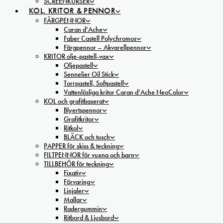
SCREENKURSER
KOL, KRITOR & PENNOR
FÄRGPENNOR
Caran d’Ache
Faber Castell Polychromos
Färgpennor – Akvarellpennor
KRITOR olje-pastell-vax
Oljepastell
Sennelier Oil Stick
Torrpastell, Softpastell
Vattenlösliga kritor Caran d’Ache NeoColor
KOL och grafitbaserat
Blyertspennor
Grafitkritor
Ritkol
BLÄCK och tusch
PAPPER för skiss & teckning
FILTPENNOR för vuxna och barn
TILLBEHÖR för teckning
Fixativ
Förvaring
Linjaler
Mallar
Radergummin
Ritbord & Ljusbord