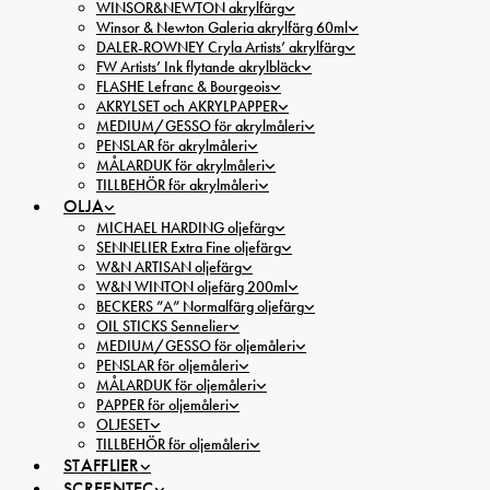
WINSOR&NEWTON akrylfärg
Winsor & Newton Galeria akrylfärg 60ml
DALER-ROWNEY Cryla Artists’ akrylfärg
FW Artists’ Ink flytande akrylbläck
FLASHE Lefranc & Bourgeois
AKRYLSET och AKRYLPAPPER
MEDIUM/GESSO för akrylmåleri
PENSLAR för akrylmåleri
MÅLARDUK för akrylmåleri
TILLBEHÖR för akrylmåleri
OLJA
MICHAEL HARDING oljefärg
SENNELIER Extra Fine oljefärg
W&N ARTISAN oljefärg
W&N WINTON oljefärg 200ml
BECKERS ”A” Normalfärg oljefärg
OIL STICKS Sennelier
MEDIUM/GESSO för oljemåleri
PENSLAR för oljemåleri
MÅLARDUK för oljemåleri
PAPPER för oljemåleri
OLJESET
TILLBEHÖR för oljemåleri
STAFFLIER
SCREENTEC