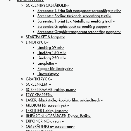
SCREENTRYCKSFÄRGER
Screentec T-Print Soft transparent screenfärg textil
Screentec Ecoline täckande screenfärg textil
Screentec T-print Lux Metallic screenfärg textil
Screentec Graphic opak screenfärg papper
Screentec Graphic transparent screenfärg papper
STARTPAKET & färgset
LINOTRYCK
Linofärg 59 ml
Linofärg 150 ml
Linofärg 250 ml
Linoplattor
Papper för Linotryck
Linoverktyg
GRAFIKTRYCK
SCREENKEMI
SCREENRAMAR, raklar, m.m
TRYCKPAPPER
LASER,-bläckstråle,-kopiatorfilm, oríginaltusch
MEDIUM för screentryck
TEXTILIER T-shirt, kassar
IINFÄRGNINGSFÄRGER, Dypro, Batik
EXPONERING av ram
OMSPÄNNIG av screenram