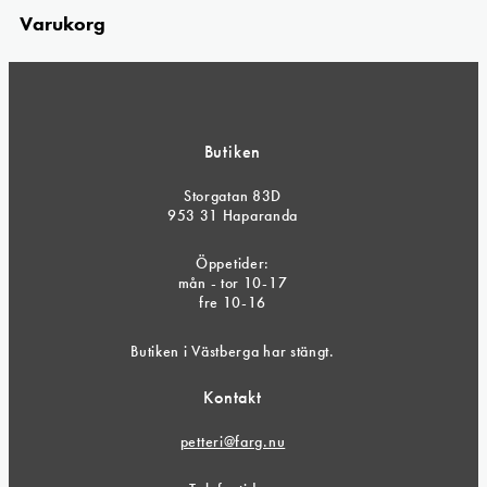
Varukorg
Butiken
Storgatan 83D
953 31 Haparanda
Öppetider:
mån - tor 10-17
fre 10-16
Butiken i Västberga har stängt.
Kontakt
petteri@farg.nu