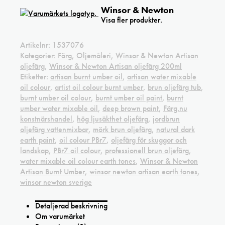
Winsor & Newton
Visa fler produkter.
Artikelnr:
1537076
Kategorier:
Färg
,
Oljemåleri
,
Winsor & Newton Artisan
oljefärg
,
Winsor & Newton Artisan oljefärg 200ml
Etiketter:
artisan burnt umber oil
,
artisan water mixable
oil colour
,
artist oil colour burnt umber
,
brun oljefärg tub
,
burnt umber oil colour
,
burnt umber oil paint
,
burnt
umber water mixable oil
,
deep brown paint
,
Färg.nu
konstnärshandel
,
hög ljusäkthet oljefärg
,
jordbrun
oljefärg vattenmixbar
,
mörk brun oljefärg
,
natural dark
earth paint
,
oil colour PBr7
,
oljefärg för skuggor och
landskap
,
PBr7 oil colour
,
professionell brun oljefärg
,
water mixable oil colour earth tones
,
Winsor & Newton
Artisan Burnt Umber
,
winsor newton artisan earth tones
,
winsor newton sverige
Detaljerad beskrivning
Om varumärket