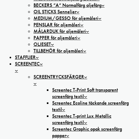
BECKERS ”A” Normalfärg oljefärg
OIL STICKS Sennelier
MEDIUM/GESSO för oljemåleri
PENSLAR för oljemåleri
MÅLARDUK för oljemåleri
PAPPER för oljemåleri
OLJESET
TILLBEHÖR för oljemåleri
STAFFLIER
SCREENTEC
SCREENTRYCKSFÄRGER
Screentec T-Print Soft transparent
screenfärg textil
Screentec Ecoline täckande screenfärg
textil
Screentec T-print Lux Metallic
screenfärg textil
Screentec Graphic opak screenfärg
papper