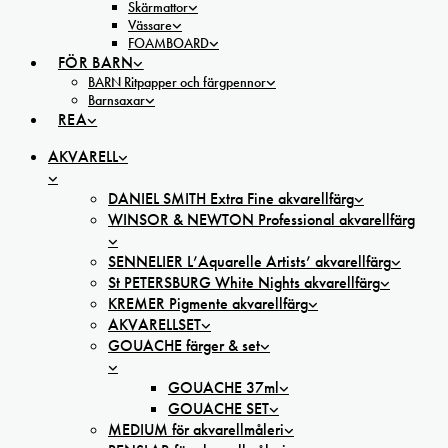
Skärmattor
Vässare
FOAMBOARD
FÖR BARN
BARN Ritpapper och färgpennor
Barnsaxar
REA
AKVARELL
DANIEL SMITH Extra Fine akvarellfärg
WINSOR & NEWTON Professional akvarellfärg
SENNELIER L’Aquarelle Artists’ akvarellfärg
St PETERSBURG White Nights akvarellfärg
KREMER Pigmente akvarellfärg
AKVARELLSET
GOUACHE färger & set
GOUACHE 37ml
GOUACHE SET
MEDIUM för akvarellmåleri