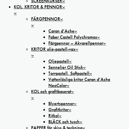
SCREENKURSER
KOL, KRITOR & PENNOR
FÄRGPENNOR
Caran d’Ache
Faber Castell Polychromos
Färgpennor – Akvarellpennor
KRITOR olje-pastell-vax
Oljepastell
Sennelier Oil Stick
Torrpastell, Softpastell
Vattenlösliga kritor Caran d’Ache
NeoColor
KOL och grafitbaserat
Blyertspennor
Grafitkritor
Ritkol
BLÄCK och tusch
PAPPER för skiss & teckning