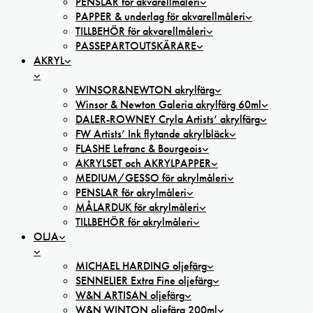
PENSLAR för akvarellmåleri
PAPPER & underlag för akvarellmåleri
TILLBEHÖR för akvarellmåleri
PASSEPARTOUTSKÄRARE
AKRYL
WINSOR&NEWTON akrylfärg
Winsor & Newton Galeria akrylfärg 60ml
DALER-ROWNEY Cryla Artists’ akrylfärg
FW Artists’ Ink flytande akrylbläck
FLASHE Lefranc & Bourgeois
AKRYLSET och AKRYLPAPPER
MEDIUM/GESSO för akrylmåleri
PENSLAR för akrylmåleri
MÅLARDUK för akrylmåleri
TILLBEHÖR för akrylmåleri
OLJA
MICHAEL HARDING oljefärg
SENNELIER Extra Fine oljefärg
W&N ARTISAN oljefärg
W&N WINTON oljefärg 200ml