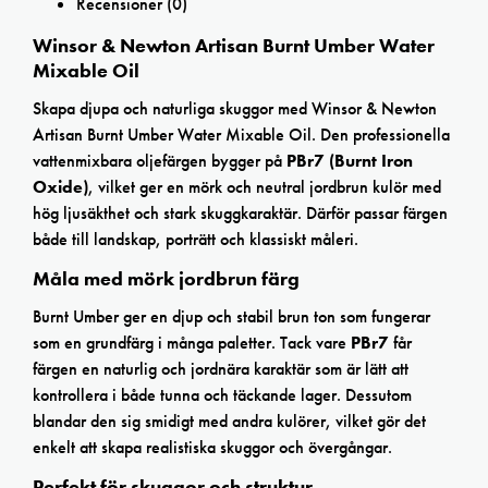
Recensioner (0)
Winsor & Newton Artisan Burnt Umber Water
Mixable Oil
Skapa djupa och naturliga skuggor med Winsor & Newton
Artisan Burnt Umber Water Mixable Oil. Den professionella
vattenmixbara oljefärgen bygger på
PBr7 (Burnt Iron
Oxide)
, vilket ger en mörk och neutral jordbrun kulör med
hög ljusäkthet och stark skuggkaraktär. Därför passar färgen
både till landskap, porträtt och klassiskt måleri.
Måla med mörk jordbrun färg
Burnt Umber ger en djup och stabil brun ton som fungerar
som en grundfärg i många paletter. Tack vare
PBr7
får
färgen en naturlig och jordnära karaktär som är lätt att
kontrollera i både tunna och täckande lager. Dessutom
blandar den sig smidigt med andra kulörer, vilket gör det
enkelt att skapa realistiska skuggor och övergångar.
Perfekt för skuggor och struktur