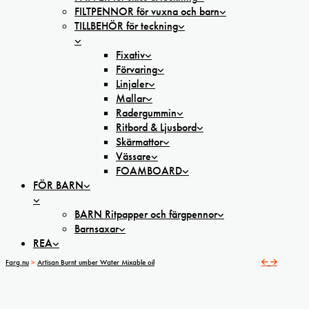
FILTPENNOR för vuxna och barn
TILLBEHÖR för teckning
Fixativ
Förvaring
Linjaler
Mallar
Radergummin
Ritbord & Ljusbord
Skärmattor
Vässare
FOAMBOARD
FÖR BARN
BARN Ritpapper och färgpennor
Barnsaxar
REA
Farg.nu
>
Artisan Burnt umber Water Mixable oil