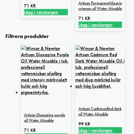
Artisan PermanentAlizarin
71
KR
crimson oil Water Mixable
Lägg i varukorgen
71
KR
Lägg i varukorgen
Filtrera produkter
Artisan CadmiumRed dark
oil Water Mixable
Artisan Dioxazine purple
oil Water Mixable
99
KR
71
KR
Lägg i varukorgen