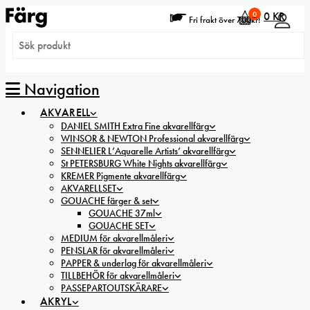
0
0
KR
Fri frakt över 700kr!
Navigation
AKVARELL
DANIEL SMITH Extra Fine akvarellfärg
WINSOR & NEWTON Professional akvarellfärg
SENNELIER L’Aquarelle Artists’ akvarellfärg
St PETERSBURG White Nights akvarellfärg
KREMER Pigmente akvarellfärg
AKVARELLSET
GOUACHE färger & set
GOUACHE 37ml
GOUACHE SET
MEDIUM för akvarellmåleri
PENSLAR för akvarellmåleri
PAPPER & underlag för akvarellmåleri
TILLBEHÖR för akvarellmåleri
PASSEPARTOUTSKÄRARE
AKRYL