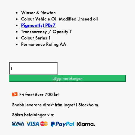
Winsor & Newton
Colour Vehicle Oil Modified Linseed oil
Pigment(s) PBr7
Transparency / Opacity T
Colour Series 1
Permanence Rating AA
Artisan
Burnt
umber
Lägg i varukorgen
Water
Mixable
oil
Fri frakt över 700 kr!
mängd
Snabb leverans direkt från lagret i Stockholm.
Säkra betalningar via: