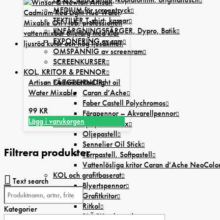
MEDIUM för screentryck
TEXTILIER T-shirt, kassar
IINFÄRGNINGSFÄRGER, Dypro, Batik
EXPONERING av ram
OMSPÄNNIG av screenram
SCREENKURSER
KOL, KRITOR & PENNOR
Artisan CadmiumRed light oil
FÄRGPENNOR
Water Mixable
Caran d’Ache
Faber Castell Polychromos
99
KR
Färgpennor – Akvarellpennor
Lägg i varukorgen
KRITOR olje-pastell-vax
Oljepastell
Sennelier Oil Stick
Filtrera produkter
Torrpastell, Softpastell
Vattenlösliga kritor Caran d’Ache NeoColo
KOL och grafitbaserat
Text search
Blyertspennor
Grafitkritor
Ritkol
Kategorier
BLÄCK och tusch