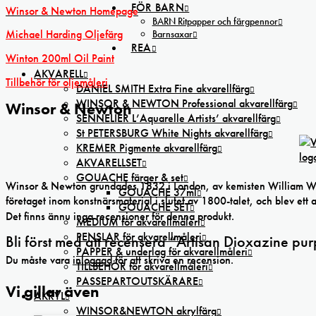
FÖR BARN
Winsor & Newton Homepage
BARN Ritpapper och färgpennor
Michael Harding Oljefärg
Barnsaxar
REA
Winton 200ml Oil Paint
AKVARELL
Tillbehör för oljemåleri
DANIEL SMITH Extra Fine akvarellfärg
WINSOR & NEWTON Professional akvarellfärg
Winsor & Newton
SENNELIER L’Aquarelle Artists’ akvarellfärg
St PETERSBURG White Nights akvarellfärg
KREMER Pigmente akvarellfärg
AKVARELLSET
GOUACHE färger & set
Winsor & Newton grundades 1832 i London, av kemisten William Winso
GOUACHE 37ml
företaget inom konstnärsmaterial i slutet av 1800-talet, och blev ett 
GOUACHE SET
Det finns ännu inga recensioner för denna produkt.
MEDIUM för akvarellmåleri
PENSLAR för akvarellmåleri
Bli först med att recensera ”Artisan Dioxazine pu
PAPPER & underlag för akvarellmåleri
Du måste vara
inloggad
för att skriva en recension.
TILLBEHÖR för akvarellmåleri
PASSEPARTOUTSKÄRARE
Vi gillar även
AKRYL
WINSOR&NEWTON akrylfärg