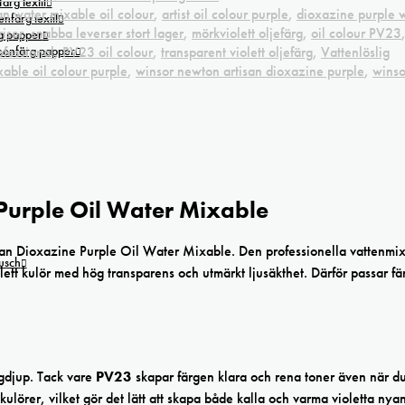
ärg textil
an water mixable oil colour
,
artist oil colour purple
,
dioxazine purple 
nfärg textil
riser. snabba leverser stort lager
,
mörkviolett oljefärg
,
oil colour PV23
g papper
ofessional
,
PV23 oil colour
,
transparent violett oljefärg
,
Vattenlöslig
reenfärg papper
able oil colour purple
,
winsor newton artisan dioxazine purple
,
winso
Purple Oil Water Mixable
san Dioxazine Purple Oil Water Mixable. Den professionella vattenmi
tusch
olett kulör med hög transparens och utmärkt ljusäkthet. Därför passar f
gdjup. Tack vare
PV23
skapar färgen klara och rena toner även när d
örer, vilket gör det lätt att skapa både kalla och varma violetta nyan