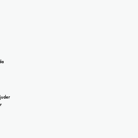
da
juder
r