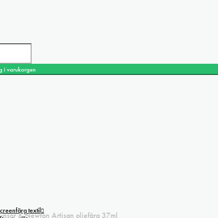
g i varukorgen
creenfärg textil
insor & Newton Artisan oljefärg 37ml