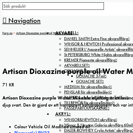
Navigation
AKVARELL
Farg.nu
>
Artisan Dioxazine purple oil Water Mixable
DANIEL SMITH Extra Fine akvarellfärg
WINSOR & NEWTON Professional akvarel
SENNELIER L’Aquarelle Artists’ akvarellfä
St PETERSBURG White Nights akvarellfärg
KREMER Pigmente akvarellfärg
AKVARELLSET
Artisan Dioxazine purple oil Water 
GOUACHE färger & set
GOUACHE 37ml
GOUACHE SET
71
KR
MEDIUM för akvarellmåleri
PENSLAR för akvarellmåleri
PAPPER & underlag för akvarellmåleri
Artisan Dioxazine purple
Water Mixable oljefärg
är ett levan
TILLBEHÖR för akvarellmåleri
djup svart. Den är gjord av ett transparent koltjärapigment och var 
PASSEPARTOUTSKÄRARE
AKRYL
WINSOR&NEWTON akrylfärg
Winsor & Newton Galeria akrylfärg 60ml
Colour Vehicle Oil Modified Linseed oil
DALER-ROWNEY Cryla Artists’ akrylfärg
Pigment(s) PV23