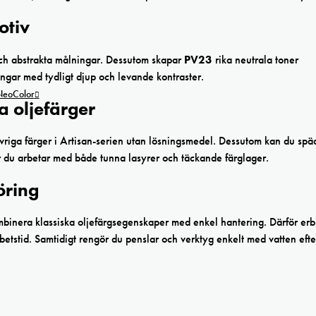
otiv
och abstrakta målningar. Dessutom skapar
PV23
rika neutrala toner
ngar med tydligt djup och levande kontraster.
 NeoColor
 oljefärger
riga färger i Artisan-serien utan lösningsmedel. Dessutom kan du spä
när du arbetar med både tunna lasyrer och täckande färglager.
öring
mbinera klassiska oljefärgsegenskaper med enkel hantering. Därför erb
etstid. Samtidigt rengör du penslar och verktyg enkelt med vatten efte