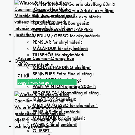
Winsor & Newton Galeria akrylfärg 60ml
DALER-ROWNEY Cryla Artists’ akrylfärg
FW Artists’ Ink flytande akrylbläck
FLASHE Lefranc & Bourgeois
AKRYLSET och AKRYLPAPPER
MEDIUM/GESSO för akrylmåleri
PENSLAR för akrylmåleri
MÅLARDUK för akrylmåleri
TILLBEHÖR för akrylmåleri
Artisan CadmiumOrange hue
OLJA
oil Water Mixable
MICHAEL HARDING oljefärg
SENNELIER Extra Fine oljefärg
71
KR
W&N ARTISAN oljefärg
Lägg i varukorgen
W&N WINTON oljefärg 200ml
BECKERS ”A” Normalfärg oljefärg
OIL STICKS Sennelier
MEDIUM/GESSO för oljemåleri
PENSLAR för oljemåleri
MÅLARDUK för oljemåleri
PAPPER för oljemåleri
OLJESET