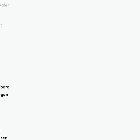
water
,
r
xbara
ärgen
u
ser.