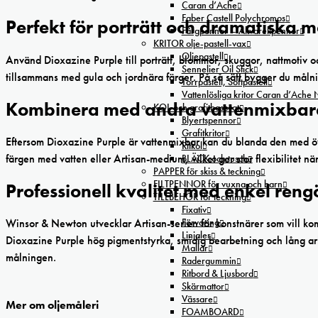
Caran d’Ache
Faber Castell Polychromos
Perfekt för porträtt och dramatiska m
Färgpennor – Akvarellpennor
KRITOR olje-pastell-vax
Oljepastell
Använd Dioxazine Purple till porträtt, blommor, skuggor, nattmotiv 
Sennelier Oil Stick
tillsammans med gula och jordnära färger. På så sätt bygger du målni
Torrpastell, Softpastell
Vattenlösliga kritor Caran d’Ache
Kombinera med andra vattenmixbara
KOL och grafitbaserat
Blyertspennor
Grafitkritor
Eftersom Dioxazine Purple är vattenmixbar kan du blanda den med öv
Ritkol
färgen med vatten eller Artisan-medium, vilket ger stor flexibilitet 
BLÄCK och tusch
PAPPER för skiss & teckning
FILTPENNOR för vuxna och barn
Professionell kvalitet med enkel reng
TILLBEHÖR för teckning
Fixativ
Förvaring
Winsor & Newton utvecklar Artisan-serien för konstnärer som vill ko
Linjaler
Dioxazine Purple hög pigmentstyrka, smidig bearbetning och lång arb
Mallar
målningen.
Radergummin
Ritbord & Ljusbord
Skärmattor
Vässare
Mer om oljemåleri
FOAMBOARD