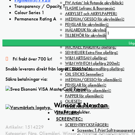
FW Artists’ Ink flytande akrylbläck
Transparency / Opacity T
FLASHE Lefranc & Bourgeois
Colour Series 1
AKRYLSET och AKRYLPAPPER
Permanence Rating A
MEDIUM/GESSO för akrylmåleri
PENSLAR för akrylmåleri
MÅLARDUK för akrylmåleri
Artisan Dioxazine purple oil Water Mixable mängd
TILLBEHÖR för akrylmåleri
OLJA
Läg
MICHAEL HARDING oljefärg
SENNELIER Extra Fine oljefärg
W&N ARTISAN oljefärg
Fri frakt över 700 kr!
W&N WINTON oljefärg 200ml
Snabb leverans direkt från lagret i Stockholm.
BECKERS ”A” Normalfärg oljefärg
OIL STICKS Sennelier
Säkra betalningar via:
MEDIUM/GESSO för oljemåleri
PENSLAR för oljemåleri
MÅLARDUK för oljemåleri
PAPPER för oljemåleri
OLJESET
Winsor & Newton
TILLBEHÖR för oljemåleri
Visa fler produkter.
STAFFLIER
SCREENTEC
SCREENTRYCKSFÄRGER
Artikelnr:
1514229
Screentec T-Print Soft transparent s
Kategorier:
Färg
,
Oljemåleri
,
Winsor & Newton Artisan oljefärg
,
W