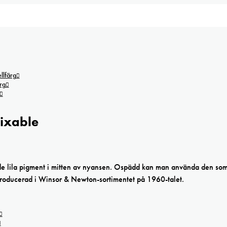
lfärg
rg
Mixable
de lila pigment i mitten av nyansen. Ospädd kan man använda den so
introducerad i Winsor & Newton-sortimentet på 1960-talet.