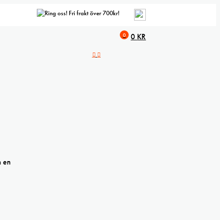
Fri frakt över 700kr!
0
0
KR
m en