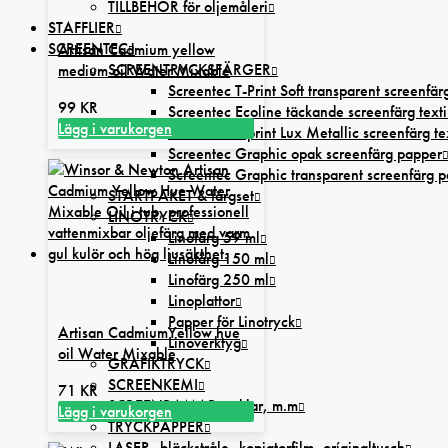
TILLBEHÖR för oljemåleri
STAFFLIER
SCREENTEC
Artisan Cadmium yellow
SCREENTRYCKSFÄRGER
medium oil Water Mixable
Screentec T-Print Soft transparent screenfärg
99
KR
Screentec Ecoline täckande screenfärg texti
Lägg i varukorgen
Screentec T-print Lux Metallic screenfärg tex
Screentec Graphic opak screenfärg papper
Screentec Graphic transparent screenfärg 
STARTPAKET & färgset
LINOTRYCK
Linofärg 59 ml
Linofärg 150 ml
Linofärg 250 ml
Linoplattor
Papper för Linotryck
Artisan CadmiumYellow hue
Linoverktyg
oil Water Mixable
GRAFIKTRYCK
SCREENKEMI
71
KR
SCREENRAMAR, raklar, m.m
Lägg i varukorgen
TRYCKPAPPER
LASER,-bläckstråle,-kopiatorfilm, oríginaltusch