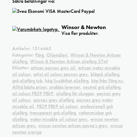
Säkra betalningar via:
Winsor & Newton
Visa fler produkter.
Artikelnr:
1514465
Kategorier:
Färg
,
Oljemåleri
,
Winsor & Newton Artisan
oljefärg
,
Winsor & Newton Artisan oljefärg 37ml
Etiketter:
artisan paynes grey oil
,
artisan water mixable
oil colour
,
artist oil colour paynes grey
,
blågrå oljefärg
,
grå oljefärg tub
,
hög ljusäkthet oljefärg
,
köp från Färg.nu.
Alltid bästa priser. snabba leverser
,
neutral grå oljefärg
,
oil colour PB29 PBk9
,
oljefärg för skuggor
,
paynes grey
oil colour
,
paynes grey oljefärg
,
paynes grey water
mixable oil
,
PB29 PBk9 oil colour
,
professionell grå
oljefärg
,
transparent grå oljefärg
,
vattenmixbar grå
oljefärg
,
water mixable oil colour grey
,
winsor newton
artisan grey
,
winsor newton artisan payne's grey
,
winsor
newton sverige