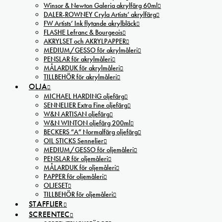
Winsor & Newton Galeria akrylfärg 60ml
DALER-ROWNEY Cryla Artists’ akrylfärg
FW Artists’ Ink flytande akrylbläck
FLASHE Lefranc & Bourgeois
AKRYLSET och AKRYLPAPPER
MEDIUM/GESSO för akrylmåleri
PENSLAR för akrylmåleri
MÅLARDUK för akrylmåleri
TILLBEHÖR för akrylmåleri
OLJA
MICHAEL HARDING oljefärg
SENNELIER Extra Fine oljefärg
W&N ARTISAN oljefärg
W&N WINTON oljefärg 200ml
BECKERS ”A” Normalfärg oljefärg
OIL STICKS Sennelier
MEDIUM/GESSO för oljemåleri
PENSLAR för oljemåleri
MÅLARDUK för oljemåleri
PAPPER för oljemåleri
OLJESET
TILLBEHÖR för oljemåleri
STAFFLIER
SCREENTEC