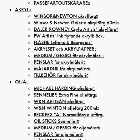
PASSEPARTOUTSKÄRARE
AKRYL
WINSOR&NEWTON akrylfärg
Winsor & Newton Galeria akrylfärg 60ml
DALER-ROWNEY Cryla Artists’ akrylfärg
FW Artists’ Ink flytande akrylbläck
FLASHE Lefranc & Bourgeois
AKRYLSET och AKRYLPAPPER
MEDIUM/GESSO för akrylmåleri
PENSLAR för akrylmåleri
MÅLARDUK för akrylmåleri
TILLBEHÖR för akrylmåleri
OLJA
MICHAEL HARDING oljefärg
SENNELIER Extra Fine oljefärg
W&N ARTISAN oljefärg
W&N WINTON oljefärg 200ml
BECKERS ”A” Normalfärg oljefärg
OIL STICKS Sennelier
MEDIUM/GESSO för oljemåleri
PENSLAR för oljemåleri