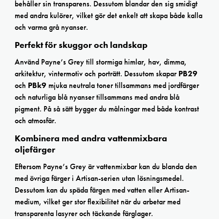
behåller sin transparens. Dessutom blandar den sig smidigt
med andra kulörer, vilket gör det enkelt att skapa både kalla
och varma grå nyanser.
Perfekt för skuggor och landskap
Använd Payne’s Grey till stormiga himlar, hav, dimma,
arkitektur, vintermotiv och porträtt. Dessutom skapar
PB29
och
PBk9
mjuka neutrala toner tillsammans med jordfärger
och naturliga blå nyanser tillsammans med andra blå
pigment. På så sätt bygger du målningar med både kontrast
och atmosfär.
Kombinera med andra vattenmixbara
oljefärger
Eftersom Payne’s Grey är vattenmixbar kan du blanda den
med övriga färger i Artisan-serien utan lösningsmedel.
Dessutom kan du späda färgen med vatten eller Artisan-
medium, vilket ger stor flexibilitet när du arbetar med
transparenta lasyrer och täckande färglager.