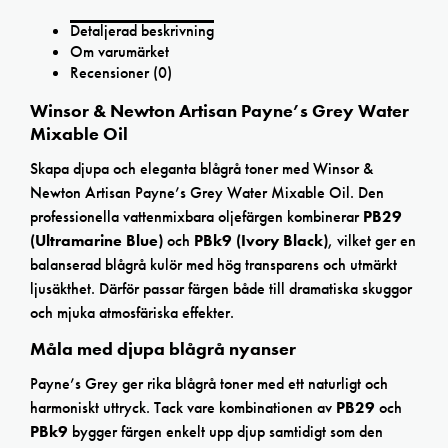
Detaljerad beskrivning
Om varumärket
Recensioner (0)
Winsor & Newton Artisan Payne’s Grey Water
Mixable Oil
Skapa djupa och eleganta blågrå toner med Winsor &
Newton Artisan Payne’s Grey Water Mixable Oil. Den
professionella vattenmixbara oljefärgen kombinerar
PB29
(Ultramarine Blue)
och
PBk9 (Ivory Black)
, vilket ger en
balanserad blågrå kulör med hög transparens och utmärkt
ljusäkthet. Därför passar färgen både till dramatiska skuggor
och mjuka atmosfäriska effekter.
Måla med djupa blågrå nyanser
Payne’s Grey ger rika blågrå toner med ett naturligt och
harmoniskt uttryck. Tack vare kombinationen av
PB29
och
PBk9
bygger färgen enkelt upp djup samtidigt som den