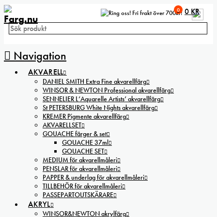
0
0
KR
Fri frakt över 700kr!
Navigation
AKVARELL
DANIEL SMITH Extra Fine akvarellfärg
WINSOR & NEWTON Professional akvarellfärg
SENNELIER L’Aquarelle Artists’ akvarellfärg
St PETERSBURG White Nights akvarellfärg
KREMER Pigmente akvarellfärg
AKVARELLSET
GOUACHE färger & set
GOUACHE 37ml
GOUACHE SET
MEDIUM för akvarellmåleri
PENSLAR för akvarellmåleri
PAPPER & underlag för akvarellmåleri
TILLBEHÖR för akvarellmåleri
PASSEPARTOUTSKÄRARE
AKRYL
WINSOR&NEWTON akrylfärg