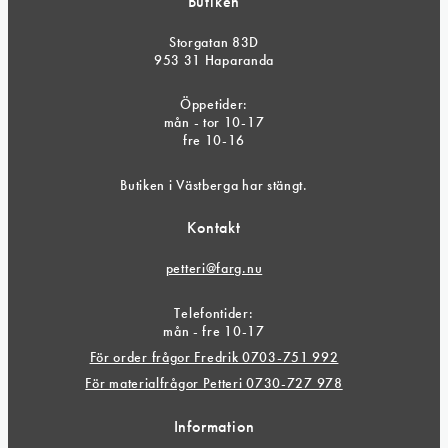
Butiken
Storgatan 83D
953 31 Haparanda
Öppetider:
mån - tor 10-17
fre 10-16
Butiken i Västberga har stängt.
Kontakt
petteri@farg.nu
Telefontider:
mån - fre 10-17
För order frågor Fredrik 0703-751 992
För materialfrågor Petteri 0730-727 978
Information