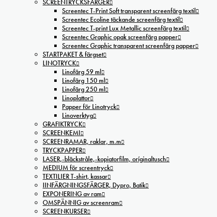
SCREENTRYCKSFÄRGER
Screentec T-Print Soft transparent screenfärg textil
Screentec Ecoline täckande screenfärg textil
Screentec T-print Lux Metallic screenfärg textil
Screentec Graphic opak screenfärg papper
Screentec Graphic transparent screenfärg papper
STARTPAKET & färgset
LINOTRYCK
Linofärg 59 ml
Linofärg 150 ml
Linofärg 250 ml
Linoplattor
Papper för Linotryck
Linoverktyg
GRAFIKTRYCK
SCREENKEMI
SCREENRAMAR, raklar, m.m
TRYCKPAPPER
LASER,-bläckstråle,-kopiatorfilm, oríginaltusch
MEDIUM för screentryck
TEXTILIER T-shirt, kassar
IINFÄRGNINGSFÄRGER, Dypro, Batik
EXPONERING av ram
OMSPÄNNIG av screenram
SCREENKURSER