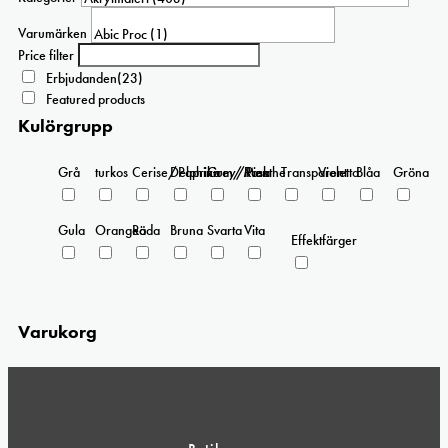
Varumärken
Price filter
Erbjudanden
(23)
Featured products
Kulörgrupp
Grå
turkos
Cerise/Paprika
Delphinium/Menthe
Grey/Pink
Rosa
Transparent
Violetta
Blåa
Gröna
Gula
Orangea
Röda
Bruna
Svarta
Vita
Effektfärger
Varukorg