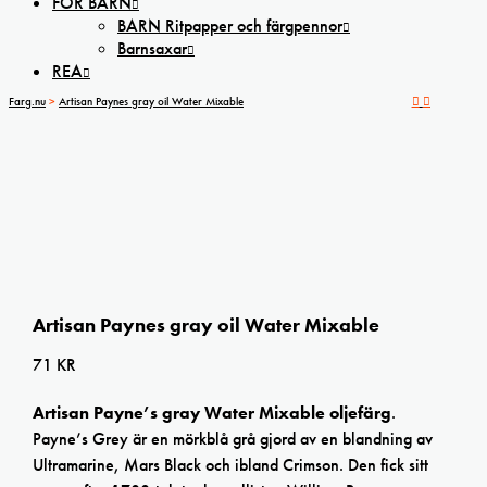
FÖR BARN
BARN Ritpapper och färgpennor
Barnsaxar
REA
Farg.nu
>
Artisan Paynes gray oil Water Mixable
Artisan Paynes gray oil Water Mixable
71
KR
Artisan Payne’s gray Water Mixable oljefärg
.
Payne’s Grey är en mörkblå grå gjord av en blandning av
Ultramarine, Mars Black och ibland Crimson. Den fick sitt