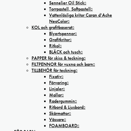
Sennelier Oil Stick
Torrpastell, Softpastell
Vattenlösliga kritor Caran d’Ache
NeoColor
KOL och grafitbaserat
Blyertspennor
Grafitkritor
Ritkol
BLÄCK och tusch
PAPPER för skiss & teckning
FILTPENNOR för vuxna och barn
TILLBEHÖR för teckning
Fixativ
Förvaring
Linjaler
Mallar
Radergummin
Ritbord & Ljusbord
Skärmattor
Vässare
FOAMBOARD