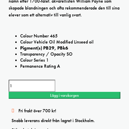
namn efter 1700-talet. akvarellisten William Payne som
skapade blandningen och ofta rekommenderade den till sina
elever som ett alternativ till vanlig svart.
Colour Number 465
Colour Vehicle Oil Modified Linseed oil
Pigment(s) PB29, PBk6
Transparency / Opacity SO
Colour Series 1
Permanence Rating A
Artisan Paynes gray oil Water Mixable mängd
Lägg i varukorgen
Fri frakt över 700 kr!
Snabb leverans direkt från lagret i Stockholm.