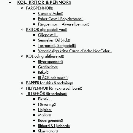
KOL, KRITOR & PENNOR
FÄRGPENNOR
Caran d’Ache
Faber Castell Polychromos
Färgpennor – Akvarellpennor
KRITOR olje-pastell-vax
Oljepastell
Sennelier Oil Stick
Torrpastell, Softpastell
Vattenlösliga kritor Caran d’Ache NeoColor
KOL och grafitbaserat
Blyertspennor
Grafitkritor
Ritkol
BLÄCK och tusch
PAPPER för skiss & teckning
FILTPENNOR för vuxna och barn
TILLBEHÖR för teckning
Fixativ
Förvaring
Linjaler
Mallar
Radergummin
Ritbord & Ljusbord
Skärmattor