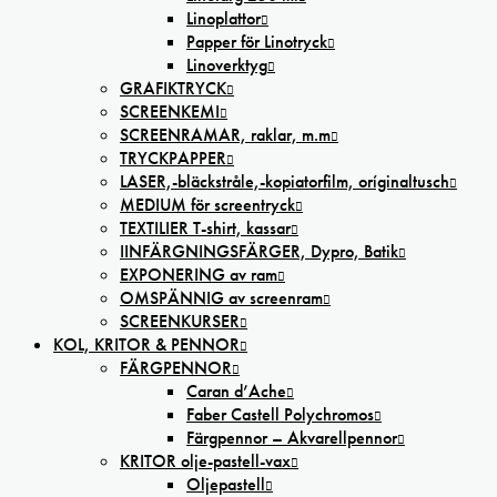
Linoplattor
Papper för Linotryck
Linoverktyg
GRAFIKTRYCK
SCREENKEMI
SCREENRAMAR, raklar, m.m
TRYCKPAPPER
LASER,-bläckstråle,-kopiatorfilm, oríginaltusch
MEDIUM för screentryck
TEXTILIER T-shirt, kassar
IINFÄRGNINGSFÄRGER, Dypro, Batik
EXPONERING av ram
OMSPÄNNIG av screenram
SCREENKURSER
KOL, KRITOR & PENNOR
FÄRGPENNOR
Caran d’Ache
Faber Castell Polychromos
Färgpennor – Akvarellpennor
KRITOR olje-pastell-vax
Oljepastell