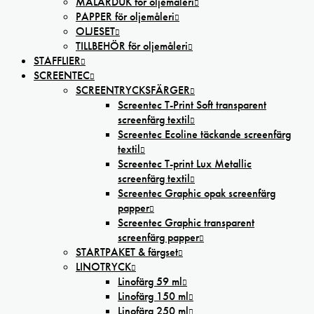
MÅLARDUK för oljemåleri
PAPPER för oljemåleri
OLJESET
TILLBEHÖR för oljemåleri
STAFFLIER
SCREENTEC
SCREENTRYCKSFÄRGER
Screentec T-Print Soft transparent
screenfärg textil
Screentec Ecoline täckande screenfärg
textil
Screentec T-print Lux Metallic
screenfärg textil
Screentec Graphic opak screenfärg
papper
Screentec Graphic transparent
screenfärg papper
STARTPAKET & färgset
LINOTRYCK
Linofärg 59 ml
Linofärg 150 ml
Linofärg 250 ml