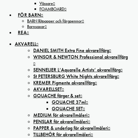
Vässare
FOAMBOARD
FÖR BARN
BARN Ritpapper och färgpennor
Barnsaxar
REA
AKVARELL
DANIEL SMITH Extra Fine akvarellfärg
WINSOR & NEWTON Professional akvarellfärg
SENNELIER L’Aquarelle Artists’ akvarellfärg
St PETERSBURG White Nights akvarellfärg
KREMER Pigmente akvarellfärg
AKVARELLSET
GOUACHE färger & set
GOUACHE 37ml
GOUACHE SET
MEDIUM för akvarellmåleri
PENSLAR för akvarellmåleri
PAPPER & underlag för akvarellmåleri
TILLBEHÖR för akvarellmåleri