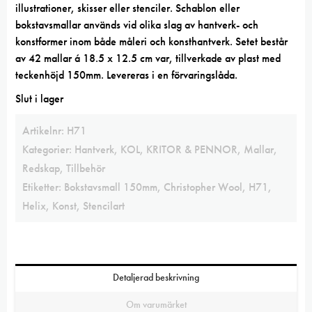
illustrationer, skisser eller stenciler. Schablon eller
bokstavsmallar används vid olika slag av hantverk- och
konstformer inom både måleri och konsthantverk. Setet består
av 42 mallar á 18.5 x 12.5 cm var, tillverkade av plast med
teckenhöjd 150mm. Levereras i en förvaringslåda.
Slut i lager
Artikelnr:
H71
Kategorier:
Hantverk
,
KOL, KRITOR & PENNOR
,
Mallar
,
Redskap
,
Tillbehör
Etiketter:
Bokstavsmall 150mm
,
Christopher Wool
,
H71
,
Helix
,
Konst
,
Stencilart
Detaljerad beskrivning
Om varumärket