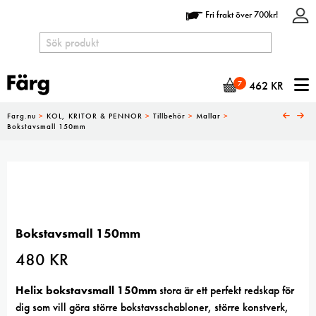
Fri frakt över 700kr!
N
7
462
KR
Farg.nu
>
KOL, KRITOR & PENNOR
>
Tillbehör
>
Mallar
>
Bokstavsmall 150mm
Bokstavsmall 150mm
480
KR
Helix bokstavsmall 150mm
stora är ett perfekt redskap för
dig som vill göra större bokstavsschabloner, större konstverk,