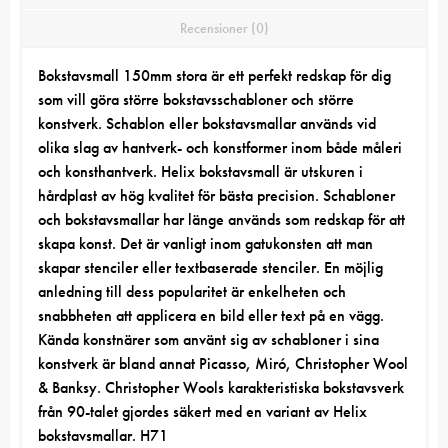
Recensioner (0)
Bokstavsmall 150mm stora är ett perfekt redskap för dig
som vill göra större bokstavsschabloner och större
konstverk. Schablon eller bokstavsmallar används vid
olika slag av hantverk- och konstformer inom både måleri
och konsthantverk. Helix bokstavsmall är utskuren i
hårdplast av hög kvalitet för bästa precision. Schabloner
och bokstavsmallar har länge används som redskap för att
skapa konst. Det är vanligt inom gatukonsten att man
skapar stenciler eller textbaserade stenciler. En möjlig
anledning till dess popularitet är enkelheten och
snabbheten att applicera en bild eller text på en vägg.
Kända konstnärer som använt sig av schabloner i sina
konstverk är bland annat Picasso, Miró, Christopher Wool
& Banksy. Christopher Wools karakteristiska bokstavsverk
från 90-talet gjordes säkert med en variant av Helix
bokstavsmallar. H71