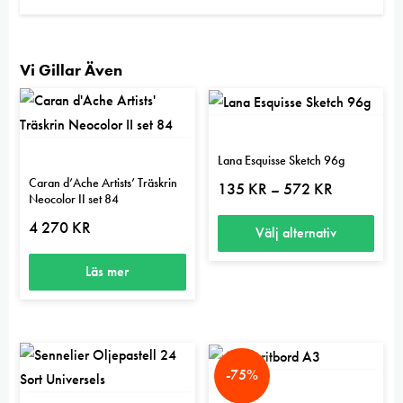
Vi Gillar Även
Lana Esquisse Sketch 96g
Caran d’Ache Artists’ Träskrin
Prisintervall:
135
KR
572
KR
–
Neocolor II set 84
135 kr
till
4 270
KR
572 kr
Välj alternativ
Den
Läs mer
här
produkten
har
flera
-75%
varianter.