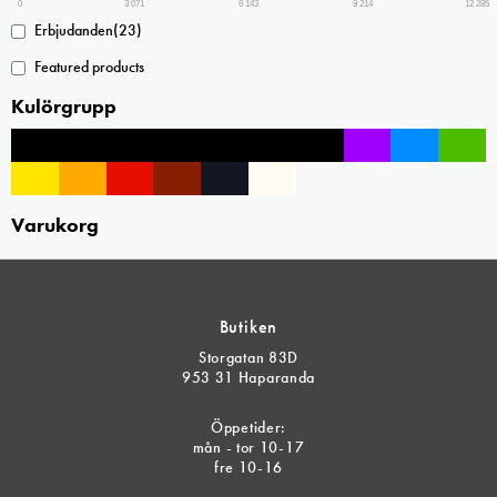
produktsidan
0
3 071
6 143
9 214
12 285
Erbjudanden
(23)
Featured products
Kulörgrupp
Varukorg
Butiken
Storgatan 83D
953 31 Haparanda
Öppetider:
mån - tor 10-17
fre 10-16