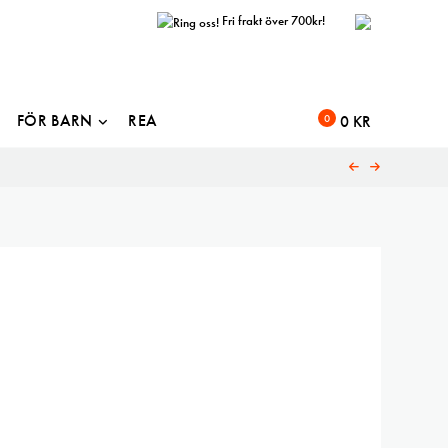
Fri frakt över 700kr!
FÖR BARN
REA
0
0
KR