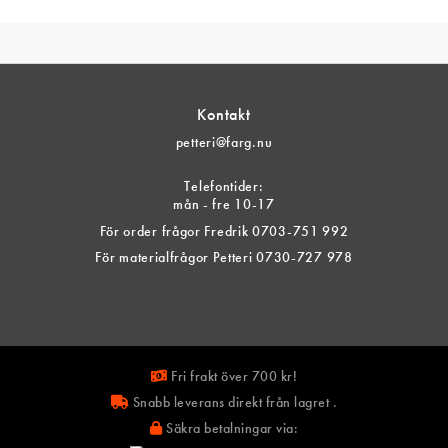
oduktsidan
Kontakt
petteri@farg.nu
Telefontider:
mån - fre 10-17
För order frågor Fredrik 0703-751 992
För materialfrågor Petteri 0730-727 978
Fri frakt över 700 kr!
Snabb leverans direkt från lagret .
Säkra betalningar via: