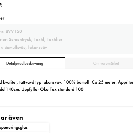
R
ger
lnr:
BVV150
rier:
Screentryck
,
Textil
,
Textilier
er:
Bomullsväv
,
lakansväv
Detaljerad beskrivning
Om varumärket
 kvalitet, tättvävd typ lakansväv. 100% bomull. Ca 25 meter. Appriturfr
dd 140cm. Uppfyller Öko-Tex standard 100.
llar även