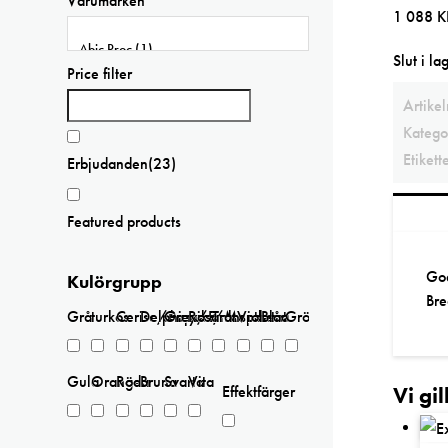
Varumärken
1 088
K
Slut i la
Price filter
Artike
Katego
Etikett
Erbjudanden
(23)
Featured products
God
Kulörgrupp
Bre
Grå
turkos
Cerise/Paprika
Delphinium/Menthe
Grey/Pink
Rosa
Transparent
Violetta
Blåa
Gröna
Gula
Orangea
Röda
Bruna
Svarta
Vita
Vi gi
Effektfärger