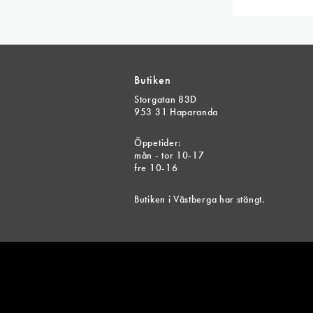
pr
Butiken
Storgatan 83D
953 31 Haparanda
Öppetider:
mån - tor 10-17
fre 10-16
Butiken i Västberga har stängt.