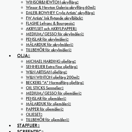
WINSOR&NEWTON akrylfärg
Winsor & Newton Galeria akrylfärg 60ml
DALER-ROWNEY Cryla Artists’ akrylfärg
FW Artists’ Ink flytande akrylbläck
FLASHE Lefranc & Bourgeois
AKRYLSET och AKRYLPAPPER
MEDIUM/GESSO för akrylmåleri
PENSLAR för akrylmåleri
MÅLARDUK för akrylmåleri
TILLBEHÖR för akrylmåleri
OLJA
MICHAEL HARDING oljefärg
SENNELIER Extra Fine oljefärg
W&N ARTISAN oljefärg
W&N WINTON oljefärg 200ml
BECKERS ”A” Normalfärg oljefärg
OIL STICKS Sennelier
MEDIUM/GESSO för oljemåleri
PENSLAR för oljemåleri
MÅLARDUK för oljemåleri
PAPPER för oljemåleri
OLJESET
TILLBEHÖR för oljemåleri
STAFFLIER
SCREENTEC