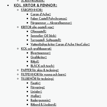
SCREENKURSER
KOL, KRITOR & PENNOR
FÄRGPENNOR
Caran d’Ache
Faber Castell Polychromos
Färgpennor – Akvarellpennor
KRITOR olje-pastell-vax
Oljepastell
Sennelier Oil Stick
Torrpastell, Softpastell
Vattenlösliga kritor Caran d’Ache NeoColor
KOL och grafitbaserat
Blyertspennor
Grafitkritor
Ritkol
BLÄCK och tusch
PAPPER för skiss & teckning
FILTPENNOR för vuxna och barn
TILLBEHÖR för teckning
Fixativ
Förvaring
Linjaler
Mallar
Radergummin
Ritbord & Ljusbord