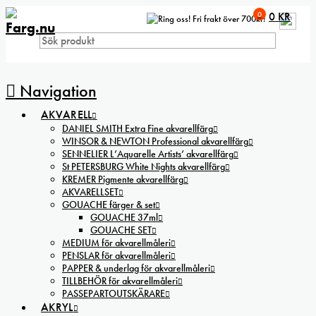
0
0
KR
Fri frakt över 700kr!
Navigation
AKVARELL
DANIEL SMITH Extra Fine akvarellfärg
WINSOR & NEWTON Professional akvarellfärg
SENNELIER L’Aquarelle Artists’ akvarellfärg
St PETERSBURG White Nights akvarellfärg
KREMER Pigmente akvarellfärg
AKVARELLSET
GOUACHE färger & set
GOUACHE 37ml
GOUACHE SET
MEDIUM för akvarellmåleri
PENSLAR för akvarellmåleri
PAPPER & underlag för akvarellmåleri
TILLBEHÖR för akvarellmåleri
PASSEPARTOUTSKÄRARE
AKRYL