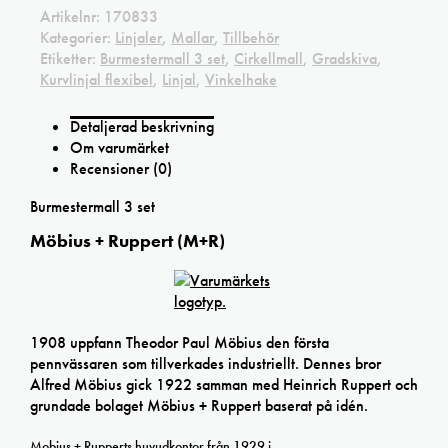
Artikelnr:
170833
Kategorier:
Linjaler
,
Mallar
,
Tillbehör
Etiketter:
Burmestermall 3 set
,
Cirkellmall
,
Gradskiva
,
Kurvlinjal flexibel
,
Linjal
,
Vinkelhake
Detaljerad beskrivning
Om varumärket
Recensioner (0)
Burmestermall 3 set
Möbius + Ruppert (M+R)
1908 uppfann Theodor Paul Möbius den första
pennvässaren som tillverkades industriellt. Dennes bror
Alfred Möbius gick 1922 samman med Heinrich Ruppert och
grundade bolaget Möbius + Ruppert baserat på idén.
Mobius + Rupperts huvudkontor från 1929 i