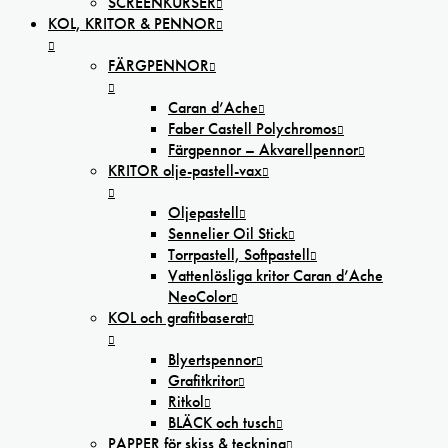
SCREENKURSER
KOL, KRITOR & PENNOR
FÄRGPENNOR
Caran d’Ache
Faber Castell Polychromos
Färgpennor – Akvarellpennor
KRITOR olje-pastell-vax
Oljepastell
Sennelier Oil Stick
Torrpastell, Softpastell
Vattenlösliga kritor Caran d’Ache
NeoColor
KOL och grafitbaserat
Blyertspennor
Grafitkritor
Ritkol
BLÄCK och tusch
PAPPER för skiss & teckning