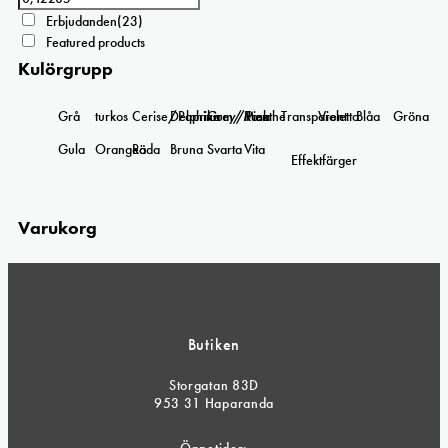
Erbjudanden
(23)
Featured products
Kulörgrupp
Grå
turkos
Cerise/Paprika
Delphinium/Menthe
Grey/Pink
Rosa
Transparent
Violetta
Blåa
Gröna
Gula
Orangea
Röda
Bruna
Svarta
Vita
Effektfärger
Varukorg
Butiken
Storgatan 83D
953 31 Haparanda
Öppetider: