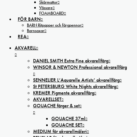
Skärmattor
Vässare
FOAMBOARD
FÖR BARN
BARN Ritpapper och färgpennor
Barnsaxar
REA
AKVARELL
DANIEL SMITH Extra Fine akvarellfärg
WINSOR & NEWTON Professional akvarellfärg
SENNELIER L’Aquarelle Artists’ akvarellfärg
St PETERSBURG White Nights akvarellfärg
KREMER Pigmente akvarellfärg
AKVARELLSET
GOUACHE färger & set
GOUACHE 37ml
GOUACHE SET
MEDIUM för akvarellmåleri