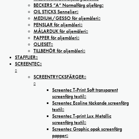
BECKERS ”A” Normalfärg oljefärg
OIL STICKS Sennelier
MEDIUM/GESSO för oljemåleri
PENSLAR för oljemåleri
MÅLARDUK för oljemåleri
PAPPER för oljemåleri
OLJESET
TILLBEHÖR för oljemåleri
STAFFLIER
SCREENTEC
SCREENTRYCKSFÄRGER
Screentec T-Print Soft transparent
screenfärg textil
Screentec Ecoline täckande screenfärg
textil
Screentec T-print Lux Metallic
screenfärg textil
Screentec Graphic opak screenfärg
papper