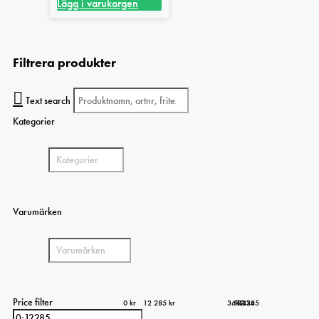
Lägg i varukorgen
Filtrera produkter
Text search
Kategorier
Varumärken
Price filter
0 kr
12 285 kr
3 071
6 143
9 214
12 285
0