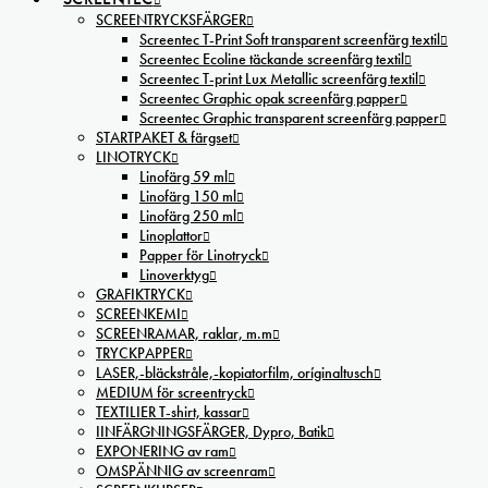
SCREENTRYCKSFÄRGER
Screentec T-Print Soft transparent screenfärg textil
Screentec Ecoline täckande screenfärg textil
Screentec T-print Lux Metallic screenfärg textil
Screentec Graphic opak screenfärg papper
Screentec Graphic transparent screenfärg papper
STARTPAKET & färgset
LINOTRYCK
Linofärg 59 ml
Linofärg 150 ml
Linofärg 250 ml
Linoplattor
Papper för Linotryck
Linoverktyg
GRAFIKTRYCK
SCREENKEMI
SCREENRAMAR, raklar, m.m
TRYCKPAPPER
LASER,-bläckstråle,-kopiatorfilm, oríginaltusch
MEDIUM för screentryck
TEXTILIER T-shirt, kassar
IINFÄRGNINGSFÄRGER, Dypro, Batik
EXPONERING av ram
OMSPÄNNIG av screenram