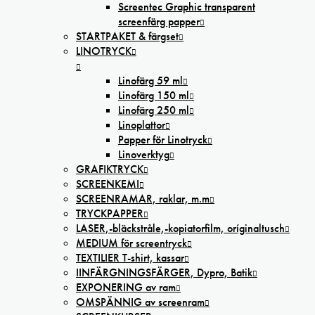
Screentec Graphic transparent
screenfärg papper
STARTPAKET & färgset
LINOTRYCK
Linofärg 59 ml
Linofärg 150 ml
Linofärg 250 ml
Linoplattor
Papper för Linotryck
Linoverktyg
GRAFIKTRYCK
SCREENKEMI
SCREENRAMAR, raklar, m.m
TRYCKPAPPER
LASER,-bläckstråle,-kopiatorfilm, oríginaltusch
MEDIUM för screentryck
TEXTILIER T-shirt, kassar
IINFÄRGNINGSFÄRGER, Dypro, Batik
EXPONERING av ram
OMSPÄNNIG av screenram