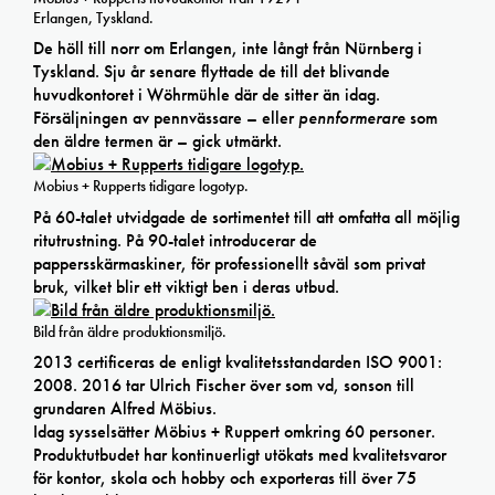
Erlangen, Tyskland.
De höll till norr om Erlangen, inte långt från Nürnberg i
Tyskland. Sju år senare flyttade de till det blivande
huvudkontoret i Wöhrmühle där de sitter än idag.
Försäljningen av pennvässare – eller
pennformerare
som
den äldre termen är – gick utmärkt.
Mobius + Rupperts tidigare logotyp.
På 60-talet utvidgade de sortimentet till att omfatta all möjlig
ritutrustning. På 90-talet introducerar de
pappersskärmaskiner, för professionellt såväl som privat
bruk, vilket blir ett viktigt ben i deras utbud.
Bild från äldre produktionsmiljö.
2013 certificeras de enligt kvalitetsstandarden ISO 9001:
2008. 2016 tar Ulrich Fischer över som vd, sonson till
grundaren Alfred Möbius.
Idag sysselsätter Möbius + Ruppert omkring 60 personer.
Produktutbudet har kontinuerligt utökats med kvalitetsvaror
för kontor, skola och hobby och exporteras till över 75