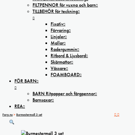
FILTPENNOR för vuxna och barn
TILLBEHÖR för teckning
Fixativ
Förvaring
Linjaler
Mallar
Radergummin
Ritbord & Ljusbord
Skärmattor
Vässare
FOAMBOARD
FÖR BARN
BARN Ritpapper och färgpennor
Barnsaxar
REA
Farg.nu
>
Burmestermall 3 set