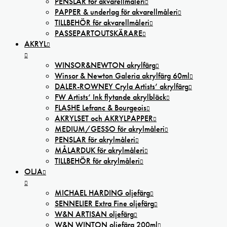
PENSLAR för akvarellmåleri
PAPPER & underlag för akvarellmåleri
TILLBEHÖR för akvarellmåleri
PASSEPARTOUTSKÄRARE
AKRYL
WINSOR&NEWTON akrylfärg
Winsor & Newton Galeria akrylfärg 60ml
DALER-ROWNEY Cryla Artists’ akrylfärg
FW Artists’ Ink flytande akrylbläck
FLASHE Lefranc & Bourgeois
AKRYLSET och AKRYLPAPPER
MEDIUM/GESSO för akrylmåleri
PENSLAR för akrylmåleri
MÅLARDUK för akrylmåleri
TILLBEHÖR för akrylmåleri
OLJA
MICHAEL HARDING oljefärg
SENNELIER Extra Fine oljefärg
W&N ARTISAN oljefärg
W&N WINTON oljefärg 200ml