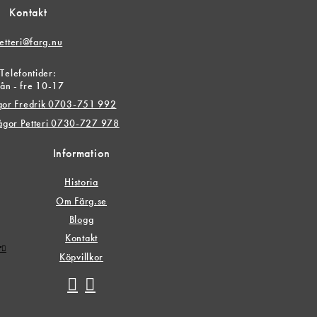
Kontakt
etteri@farg.nu
Telefontider:
ån - fre 10-17
ågor Fredrik 0703-751 992
rågor Petteri 0730-727 978
Information
Historia
Om Färg.se
Blogg
Kontakt
r
Köpvillkor