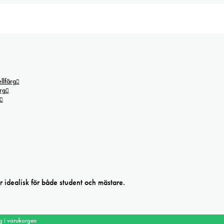
lfärg
rg
är idealisk för både student och mästare.
g i varukorgen