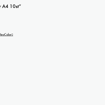
er A4 10st”
 NeoColor