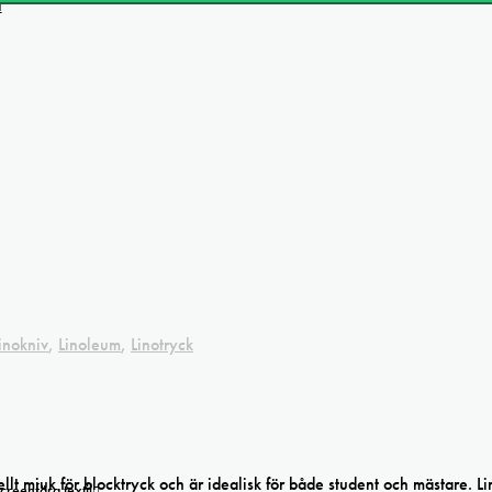
linokniv
,
Linoleum
,
Linotryck
lt mjuk för blocktryck och är idealisk för både student och mästare. L
creenfärg textil