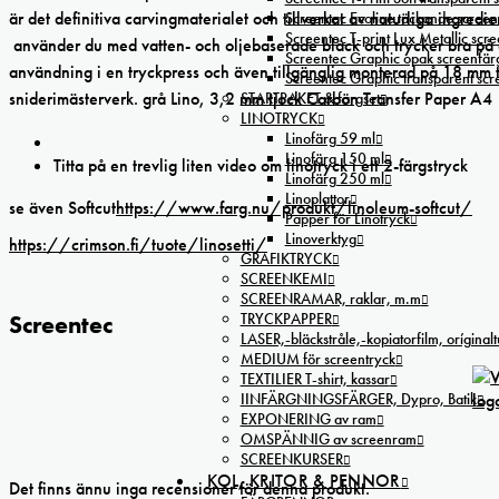
är det definitiva carvingmaterialet och tillverkat av naturliga ingred
Screentec Ecoline täckande screenf
Screentec T-print Lux Metallic scree
använder du med vatten- och oljebaserade bläck och trycker bra på et
Screentec Graphic opak screenfär
användning i en tryckpress och även tillgänglig monterad på 18 mm träf
Screentec Graphic transparent sc
sniderimästerverk. grå Lino, 3,2 mm tjock Carbon Transfer Paper A4 
STARTPAKET & färgset
LINOTRYCK
Linofärg 59 ml
Linofärg 150 ml
Titta på en trevlig liten video om linotryck i ett 2-färgstryck
Linofärg 250 ml
Linoplattor
se även Softcut
https://www.farg.nu/produkt/linoleum-softcut/
Papper för Linotryck
Linoverktyg
https://crimson.fi/tuote/linosetti/
GRAFIKTRYCK
SCREENKEMI
SCREENRAMAR, raklar, m.m
Screentec
TRYCKPAPPER
LASER,-bläckstråle,-kopiatorfilm, oríginal
MEDIUM för screentryck
TEXTILIER T-shirt, kassar
IINFÄRGNINGSFÄRGER, Dypro, Batik
EXPONERING av ram
OMSPÄNNIG av screenram
SCREENKURSER
KOL, KRITOR & PENNOR
Det finns ännu inga recensioner för denna produkt.