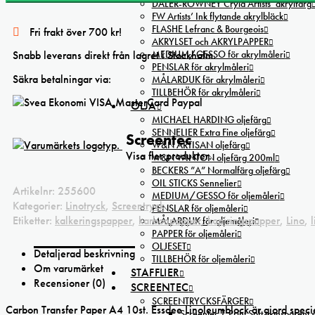
DALER-ROWNEY Cryla Artists’ akrylfärg
A4
FW Artists’ Ink flytande akrylbläck
10st
FLASHE Lefranc & Bourgeois
Fri frakt över 700 kr!
mängd
AKRYLSET och AKRYLPAPPER
MEDIUM/GESSO för akrylmåleri
Snabb leverans direkt från lagret i Stockholm.
PENSLAR för akrylmåleri
Säkra betalningar via:
MÅLARDUK för akrylmåleri
TILLBEHÖR för akrylmåleri
OLJA
MICHAEL HARDING oljefärg
SENNELIER Extra Fine oljefärg
Screentec
W&N ARTISAN oljefärg
Visa fler produkter.
W&N WINTON oljefärg 200ml
BECKERS ”A” Normalfärg oljefärg
OIL STICKS Sennelier
Artikelnr:
255600
MEDIUM/GESSO för oljemåleri
Kategorier:
Linotryck
,
Screentryck
PENSLAR för oljemåleri
Etiketter:
kalkeringspapper
,
karbonpapper
,
kopiringspapper
,
Lino
,
MÅLARDUK för oljemåleri
PAPPER för oljemåleri
OLJESET
Detaljerad beskrivning
TILLBEHÖR för oljemåleri
Om varumärket
STAFFLIER
Recensioner (0)
SCREENTEC
SCREENTRYCKSFÄRGER
Carbon Transfer Paper A4 10st. Essdee Linoleumblock är gjord speciel
Screentec T-Print Soft transparent s