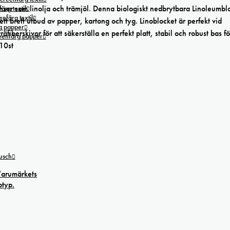
ienser som linolja och trämjöl. Denna biologiskt nedbrytbara Linoleumbl
ärg textil
nfärg textil
t brett utbud av papper, kartong och tyg. Linoblocket är perfekt vid
g papper
iberskivor för att säkerställa en perfekt platt, stabil och robust bas fö
reenfärg papper
10st
tusch