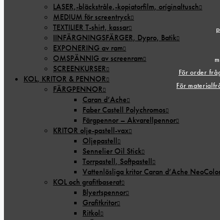
LASER,-bläckstråle,-kopiatorfilm, oríginaltusch
MEDIUM för screentryck
TEXTILIER T-shirt, kassar
p
IINFÄRGNINGSFÄRGER, Dypro, Batik
EXPONERING av ram
OMSPÄNNIG av screenram
m
SCREENKURSER
För order fr
KOL, KRITOR & PENNOR
För materialf
FÄRGPENNOR
Caran d’Ache
Faber Castell Polychromos
Färgpennor – Akvarellpennor
KRITOR olje-pastell-vax
Oljepastell
Sennelier Oil Stick
Torrpastell, Softpastell
Vattenlösliga kritor Caran d’Ache NeoColo
KOL och grafitbaserat
Blyertspennor
Grafitkritor
Ritkol