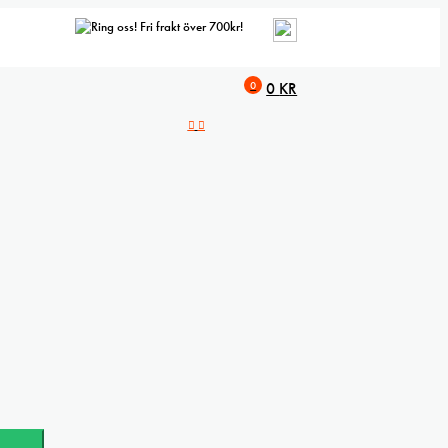
Fri frakt över 700kr!
0
0
KR