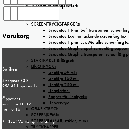
TILLBEHÖR för oljemåleri
STAFFLIER
SCREENTEC
SCREENTRYCKSFÄRGER
Screentec T-Print Soft transparent screenfärg
Varukorg
Screentec Ecoline täckande screenfärg texti
Screentec T-print Lux Metallic screenfärg tex
Screentec Graphic opak screenfärg papper
Screentec Graphic transparent screenfärg 
STARTPAKET & färgset
LINOTRYCK
Butiken
Linofärg 59 ml
Linofärg 150 ml
Storgatan 83D
Linofärg 250 ml
953 31 Haparanda
Linoplattor
Papper för Linotryck
Öppetider:
Linoverktyg
mån - tor 10-17
GRAFIKTRYCK
fre 10-16
SCREENKEMI
SCREENRAMAR, raklar, m.m
Butiken i Västberga har stängt.
TRYCKPAPPER