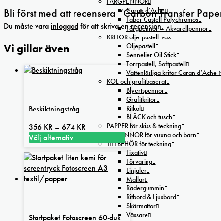
FÄRGPENNOR
Caran d’Ache
Bli först med att recensera ”Carbon Transfer Pap
Faber Castell Polychromos
Du måste vara
inloggad
för att skriva en recension.
Färgpennor – Akvarellpennor
KRITOR olje-pastell-vax
Vi gillar även
Oljepastell
Sennelier Oil Stick
Torrpastell, Softpastell
Vattenlösliga kritor Caran d’Ache
KOL och grafitbaserat
Blyertspennor
Grafitkritor
Beskiktningstråg
Ritkol
BLÄCK och tusch
Prisintervall:
PAPPER för skiss & teckning
356
KR
–
674
KR
FILTPENNOR för vuxna och barn
356 kr
Välj alternativ
TILLBEHÖR för teckning
Den
till
Fixativ
här
674 kr
Förvaring
produkten
Linjaler
har
Mallar
flera
Radergummin
Ritbord & Ljusbord
varianter.
Skärmattor
De
Vässare
Startpaket Fotoscreen 60-duk
olika