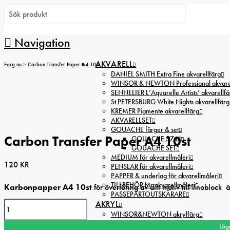
Navigation
AKVARELL
Farg.nu
>
Carbon Transfer Paper A4 10st
DANIEL SMITH Extra Fine akvarellfärg
WINSOR & NEWTON Professional akvarel
SENNELIER L’Aquarelle Artists’ akvarellfä
St PETERSBURG White Nights akvarellfärg
KREMER Pigmente akvarellfärg
AKVARELLSET
GOUACHE färger & set
Carbon Transfer Paper A4 10st
GOUACHE 37ml
GOUACHE SET
MEDIUM för akvarellmåleri
120
KR
PENSLAR för akvarellmåleri
PAPPER & underlag för akvarellmåleri
TILLBEHÖR för akvarellmåleri
Karbonpapper A4 10st
för överföring av ditt motiv till linoblock 
PASSEPARTOUTSKÄRARE
Carbon
AKRYL
Transfer
WINSOR&NEWTON akrylfärg
Winsor & Newton Galeria akrylfärg 60ml
Paper
Läg