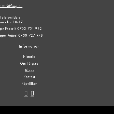
etteri@farg.nu
Telefontider:
ån - fre 10-17
ågor Fredrik 0703-751 992
rågor Petteri 0730-727 978
Information
Historia
Om Färg.se
Blogg
Kontakt
Köpvillkor