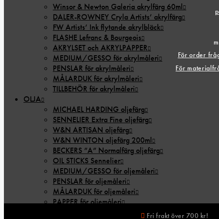
Winsor & Newton Galeria akrylfärg 60ml
p
DALER-ROWNEY Cryla Artists’ akrylfärg
FW Artists’ Ink flytande akrylbläck
FLASHE Lefranc & Bourgeois
m
AKRYLSET och AKRYLPAPPER
För order fr
MEDIUM/GESSO för akrylmåleri
PENSLAR för akrylmåleri
För materialf
MÅLARDUK för akrylmåleri
TILLBEHÖR för akrylmåleri
OLJA
MICHAEL HARDING oljefärg
SENNELIER Extra Fine oljefärg
W&N ARTISAN oljefärg
W&N WINTON oljefärg 200ml
BECKERS ”A” Normalfärg oljefärg
OIL STICKS Sennelier
MEDIUM/GESSO för oljemåleri
PENSLAR för oljemåleri
MÅLARDUK för oljemåleri
PAPPER för oljemåleri
OLJESET
Fri frakt över 700 kr!