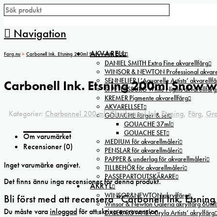
Navigation
AKVARELL
Farg.nu
>
Carbonell Ink. Etsning 200ml Snow white TI S2
DANIEL SMITH Extra Fine akvarellfärg
WINSOR & NEWTON Professional akvarel
SENNELIER L’Aquarelle Artists’ akvarellfä
Carbonell Ink. Etsning 200ml Snow wh
St PETERSBURG White Nights akvarellfärg
KREMER Pigmente akvarellfärg
AKVARELLSET
Kategorier:
Charbonnel 200 ml
,
Charbonnel Ink. Etsning
,
Färg
,
Gra
GOUACHE färger & set
GOUACHE 37ml
GOUACHE SET
Om varumärket
MEDIUM för akvarellmåleri
Recensioner (0)
PENSLAR för akvarellmåleri
PAPPER & underlag för akvarellmåleri
Inget varumärke angivet.
TILLBEHÖR för akvarellmåleri
PASSEPARTOUTSKÄRARE
Det finns ännu inga recensioner för denna produkt.
AKRYL
WINSOR&NEWTON akrylfärg
Bli först med att recensera ”Carbonell Ink. Etsni
Winsor & Newton Galeria akrylfärg 60ml
Du måste vara
inloggad
för att skriva en recension.
DALER-ROWNEY Cryla Artists’ akrylfärg