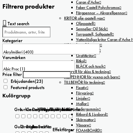
Caran d’Ache
Filtrera produkter
Faber Castell Polychromos
Färgpennor – Akvarellpennor
KRITOR olje-pastell-vax
Text search
Oljepastell
Sennelier Oil Stick
Torrpastell, Softpastell
Vattenlösliga kritor Caran d’Ache
Kategorier
KOL och grafitbaserat
Blyertspennor
Grafitkritor
Varumärken
Ritkol
BLÄCK och tusch
PAPPER för skiss & teckning
Price filter
FILTPENNOR för vuxna och barn
Erbjudanden
(23)
TILLBEHÖR för teckning
Featured products
Fixativ
Förvaring
Kulörgrupp
Linjaler
Mallar
Radergummin
Grå
turkos
Cerise/Paprika
Delphinium/Menthe
Grey/Pink
Rosa
Transparent
Violetta
Blåa
Gröna
Ritbord & Ljusbord
Skärmattor
Vässare
Gula
Orangea
Röda
Bruna
Svarta
Vita
Effektfärger
FOAMBOARD