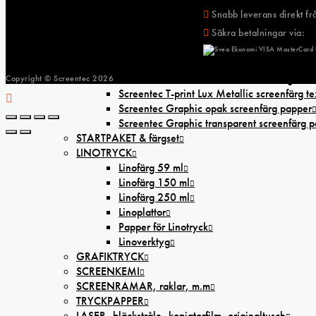
TILLBEHÖR för oljemåleri
Snabb leverans direkt frå
STAFFLIER
Säkra betalningar via:
SCREENTEC
SCREENTRYCKSFÄRGER
Screentec T-Print Soft transparent screenfärg
Screentec Ecoline täckande screenfärg texti
Copyright © Screentec
2026
Screentec T-print Lux Metallic screenfärg tex
Screentec Graphic opak screenfärg papper
Screentec Graphic transparent screenfärg 
STARTPAKET & färgset
LINOTRYCK
Linofärg 59 ml
Linofärg 150 ml
Linofärg 250 ml
Linoplattor
Papper för Linotryck
Linoverktyg
GRAFIKTRYCK
SCREENKEMI
SCREENRAMAR, raklar, m.m
TRYCKPAPPER
LASER,-bläckstråle,-kopiatorfilm, oríginaltusch