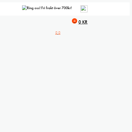
Fri frakt över 700kr!
0
0
KR