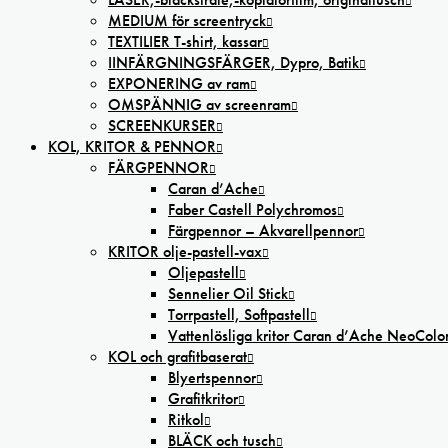
MEDIUM för screentryck
TEXTILIER T-shirt, kassar
IINFÄRGNINGSFÄRGER, Dypro, Batik
EXPONERING av ram
OMSPÄNNIG av screenram
SCREENKURSER
KOL, KRITOR & PENNOR
FÄRGPENNOR
Caran d’Ache
Faber Castell Polychromos
Färgpennor – Akvarellpennor
KRITOR olje-pastell-vax
Oljepastell
Sennelier Oil Stick
Torrpastell, Softpastell
Vattenlösliga kritor Caran d’Ache NeoColo
KOL och grafitbaserat
Blyertspennor
Grafitkritor
Ritkol
BLÄCK och tusch