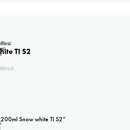
lfärg
rg
ite TI S2
fiktryck
ng 200ml Snow white TI S2”