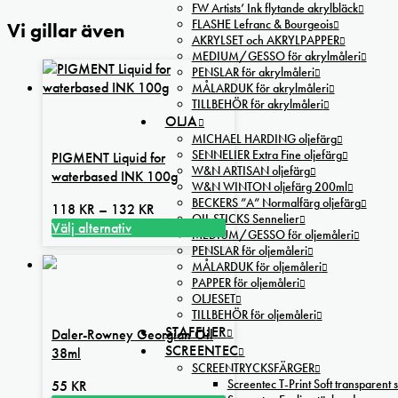
FW Artists’ Ink flytande akrylbläck
FLASHE Lefranc & Bourgeois
Vi gillar även
AKRYLSET och AKRYLPAPPER
MEDIUM/GESSO för akrylmåleri
PENSLAR för akrylmåleri
MÅLARDUK för akrylmåleri
TILLBEHÖR för akrylmåleri
OLJA
MICHAEL HARDING oljefärg
SENNELIER Extra Fine oljefärg
PIGMENT Liquid for
W&N ARTISAN oljefärg
waterbased INK 100g
W&N WINTON oljefärg 200ml
BECKERS ”A” Normalfärg oljefärg
Prisintervall:
118
KR
–
132
KR
OIL STICKS Sennelier
118 kr
Välj alternativ
MEDIUM/GESSO för oljemåleri
Den
till
PENSLAR för oljemåleri
här
132 kr
MÅLARDUK för oljemåleri
produkten
PAPPER för oljemåleri
OLJESET
har
TILLBEHÖR för oljemåleri
flera
STAFFLIER
Daler-Rowney Georgian Oil
varianter.
SCREENTEC
38ml
De
SCREENTRYCKSFÄRGER
olika
Screentec T-Print Soft transparent s
55
KR
alternativen