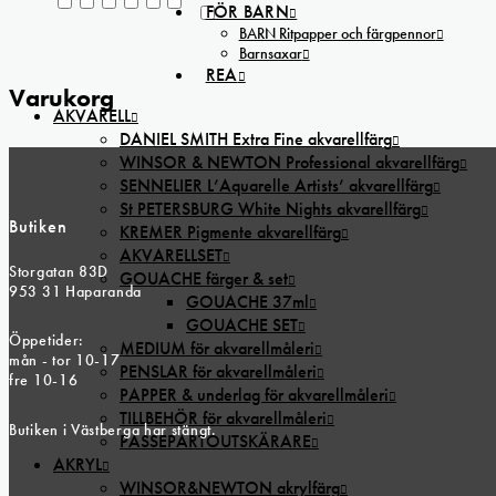
FÖR BARN
BARN Ritpapper och färgpennor
Barnsaxar
REA
Varukorg
AKVARELL
DANIEL SMITH Extra Fine akvarellfärg
WINSOR & NEWTON Professional akvarellfärg
SENNELIER L’Aquarelle Artists’ akvarellfärg
St PETERSBURG White Nights akvarellfärg
Butiken
KREMER Pigmente akvarellfärg
AKVARELLSET
Storgatan 83D
GOUACHE färger & set
953 31 Haparanda
GOUACHE 37ml
GOUACHE SET
Öppetider:
MEDIUM för akvarellmåleri
mån - tor 10-17
PENSLAR för akvarellmåleri
fre 10-16
PAPPER & underlag för akvarellmåleri
TILLBEHÖR för akvarellmåleri
Butiken i Västberga har stängt.
PASSEPARTOUTSKÄRARE
AKRYL
WINSOR&NEWTON akrylfärg