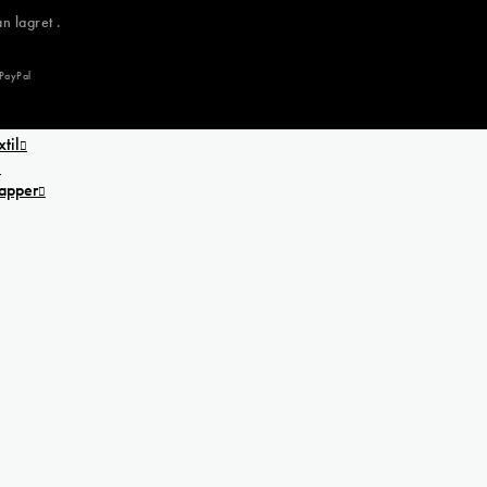
n lagret .
 textil
l
til
papper