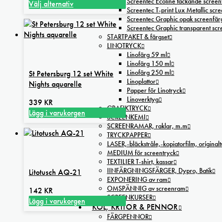
Screentec Ecoline täckande screenf
Välj alternativ
kan
Screentec T-print Lux Metallic scree
Den
väljas
Screentec Graphic opak screenfär
här
Screentec Graphic transparent sc
på
produkten
STARTPAKET & färgset
produktsidan
har
LINOTRYCK
flera
Linofärg 59 ml
Linofärg 150 ml
varianter.
Linofärg 250 ml
St Petersburg 12 set White
De
Linoplattor
Nights aquarelle
olika
Papper för Linotryck
alternativen
Linoverktyg
339
KR
kan
GRAFIKTRYCK
Lägg i varukorgen
väljas
SCREENKEMI
SCREENRAMAR, raklar, m.m
på
TRYCKPAPPER
produktsidan
LASER,-bläckstråle,-kopiatorfilm, oríginal
MEDIUM för screentryck
TEXTILIER T-shirt, kassar
IINFÄRGNINGSFÄRGER, Dypro, Batik
Litotusch AQ-21
EXPONERING av ram
OMSPÄNNIG av screenram
142
KR
SCREENKURSER
Lägg i varukorgen
KOL, KRITOR & PENNOR
FÄRGPENNOR