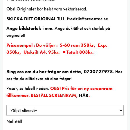
Obs! Originalet bör helst vara vektoriserad.
SKICKA DITT ORIGINAL TILL fredrik@sreentec.se
Ange bildstorlek i mm.
Ange duktäthet och storlek på
originalet!
Prisexempel : Du väljer : S-60 ram 358kr, Exp.
350kr, Utskrift A4. 95kr. = Totalt 803kr.
Ring oss om du har frågor om detta, 0730727978.
Hos
oss får du alltid svar på dina frågor!
Priser, se tabell nedan.
OBS! Pris för en ny screenram
tillkommer. BESTÄLL SCREENRAM,
HÄR
.
Nollställ