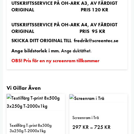
UTSKRIFTSSERVICE PÅ OH-ARK A3, AV FÄRDIGT
ORIGINAL PRIS 120 KR
UTSKRIFTSSERVICE PÅ OH-ARK A4, AV FÄRDIGT
ORIGINAL PRIS 95 KR
SKICKA DITT ORIGINAL TILL fredrik@screentec.se
Ange bildstorlek i mm.
Ange duktäthet.
OBS! Pris för en ny screenram tillkommer
Vi Gillar Även
5.00
Screenram i Trä
Textilfärg T-print 8x500g
Prisintervall:
297
KR
725
KR
–
3x250g T-2000x1kg
297 kr