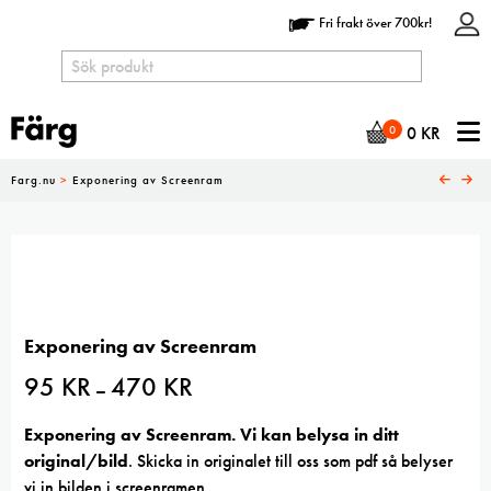
Fri frakt över 700kr!
N
0
0
KR
Farg.nu
>
Exponering av Screenram
Exponering av Screenram
95
KR
470
KR
Prisintervall:
–
95 kr
till
470 kr
Exponering av Screenram. Vi kan belysa in ditt
original/bild
. Skicka in originalet till oss som pdf så belyser
vi in bilden i screenramen.