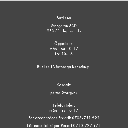
Butiken
Storgatan 83D
953 31 Haparanda
Öppetider:
mån - tor 10-17
fre 10-16
Butiken i Västberga har stängt.
Kontakt
petteri@farg.nu
Telefontider:
mån - fre 10-17
För order frågor Fredrik 0703-751 992
För materialfrågor Petteri 0730-727 978