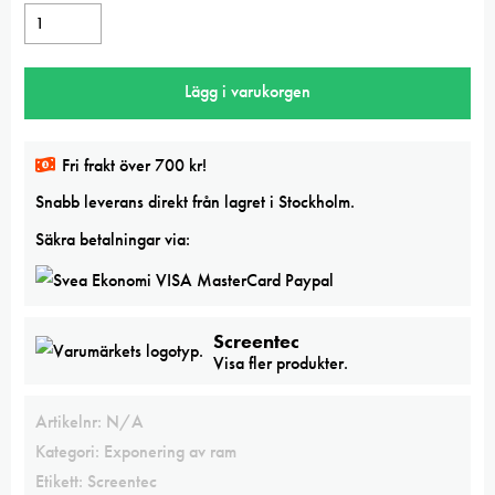
Exponering
av
Screenram
Lägg i varukorgen
mängd
Fri frakt över 700 kr!
Snabb leverans direkt från lagret i Stockholm.
Säkra betalningar via:
Screentec
Visa fler produkter.
Artikelnr:
N/A
Kategori:
Exponering av ram
Etikett:
Screentec