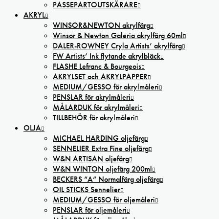
PASSEPARTOUTSKÄRARE
AKRYL
WINSOR&NEWTON akrylfärg
Winsor & Newton Galeria akrylfärg 60ml
DALER-ROWNEY Cryla Artists’ akrylfärg
FW Artists’ Ink flytande akrylbläck
FLASHE Lefranc & Bourgeois
AKRYLSET och AKRYLPAPPER
MEDIUM/GESSO för akrylmåleri
PENSLAR för akrylmåleri
MÅLARDUK för akrylmåleri
TILLBEHÖR för akrylmåleri
OLJA
MICHAEL HARDING oljefärg
SENNELIER Extra Fine oljefärg
W&N ARTISAN oljefärg
W&N WINTON oljefärg 200ml
BECKERS ”A” Normalfärg oljefärg
OIL STICKS Sennelier
MEDIUM/GESSO för oljemåleri
PENSLAR för oljemåleri