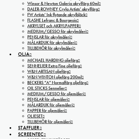
Winsor & Newton Galeria akrylfärg 60ml
DALER-ROWNEY Cryla Artists’ akrylfärg
FW Artists’ Ink flytande akrylbläck
FLASHE Lefranc & Bourgeois
AKRYLSET och AKRYLPAPPER
MEDIUM/GESSO för akrylmåleri
PENSLAR för akrylmåleri
MÅLARDUK för akrylmåleri
TILLBEHÖR för akrylmåleri
OLJA
MICHAEL HARDING oljefärg
SENNELIER Extra Fine oljefärg
W&N ARTISAN oljefärg
W&N WINTON oljefärg 200ml
BECKERS ”A” Normalfärg oljefärg
OIL STICKS Sennelier
MEDIUM/GESSO för oljemåleri
PENSLAR för oljemåleri
MÅLARDUK för oljemåleri
PAPPER för oljemåleri
OLJESET
TILLBEHÖR för oljemåleri
STAFFLIER
SCREENTEC