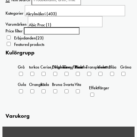
De
olika
Kategorier
alternativen
kan
Varumärken
väljas
Price filter
på
Erbjudanden
(23)
produktsidan
Featured products
Kulörgrupp
Grå
turkos
Cerise/Paprika
Delphinium/Menthe
Grey/Pink
Rosa
Transparent
Violetta
Blåa
Gröna
Gula
Orangea
Röda
Bruna
Svarta
Vita
Effektfärger
Varukorg