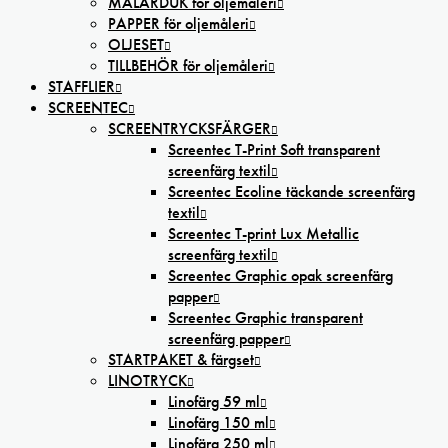
MÅLARDUK för oljemåleri
PAPPER för oljemåleri
OLJESET
TILLBEHÖR för oljemåleri
STAFFLIER
SCREENTEC
SCREENTRYCKSFÄRGER
Screentec T-Print Soft transparent
screenfärg textil
Screentec Ecoline täckande screenfärg
textil
Screentec T-print Lux Metallic
screenfärg textil
Screentec Graphic opak screenfärg
papper
Screentec Graphic transparent
screenfärg papper
STARTPAKET & färgset
LINOTRYCK
Linofärg 59 ml
Linofärg 150 ml
Linofärg 250 ml