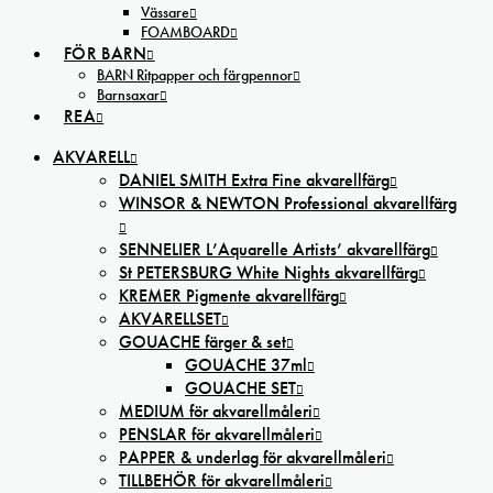
Vässare
FOAMBOARD
FÖR BARN
BARN Ritpapper och färgpennor
Barnsaxar
REA
AKVARELL
DANIEL SMITH Extra Fine akvarellfärg
WINSOR & NEWTON Professional akvarellfärg
SENNELIER L’Aquarelle Artists’ akvarellfärg
St PETERSBURG White Nights akvarellfärg
KREMER Pigmente akvarellfärg
AKVARELLSET
GOUACHE färger & set
GOUACHE 37ml
GOUACHE SET
MEDIUM för akvarellmåleri
PENSLAR för akvarellmåleri
PAPPER & underlag för akvarellmåleri
TILLBEHÖR för akvarellmåleri