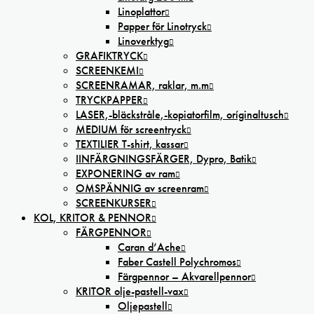
Linoplattor
Papper för Linotryck
Linoverktyg
GRAFIKTRYCK
SCREENKEMI
SCREENRAMAR, raklar, m.m
TRYCKPAPPER
LASER,-bläckstråle,-kopiatorfilm, oríginaltusch
MEDIUM för screentryck
TEXTILIER T-shirt, kassar
IINFÄRGNINGSFÄRGER, Dypro, Batik
EXPONERING av ram
OMSPÄNNIG av screenram
SCREENKURSER
KOL, KRITOR & PENNOR
FÄRGPENNOR
Caran d’Ache
Faber Castell Polychromos
Färgpennor – Akvarellpennor
KRITOR olje-pastell-vax
Oljepastell