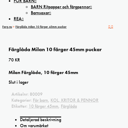
FÖR BARN
BARN Ritpapper och färgpennor
Barnsaxar
REA
Farg.nu
>
Färglåda Milan 10 färger 45mm puckar
Färglåda Milan 10 färger 45mm puckar
70
KR
Milan Färglåda, 10 färger 45mm
Slut i lager
Artikelnr:
80009
Kategorier:
För barn
,
KOL, KRITOR & PENNOR
Etiketter:
10 färger 45mm
,
Färglåda
Detaljerad beskrivning
Om varumärket