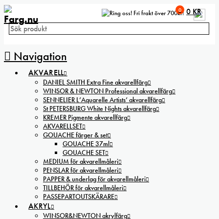
0
0
KR
Fri frakt över 700kr!
Navigation
AKVARELL
DANIEL SMITH Extra Fine akvarellfärg
WINSOR & NEWTON Professional akvarellfärg
SENNELIER L’Aquarelle Artists’ akvarellfärg
St PETERSBURG White Nights akvarellfärg
KREMER Pigmente akvarellfärg
AKVARELLSET
GOUACHE färger & set
GOUACHE 37ml
GOUACHE SET
MEDIUM för akvarellmåleri
PENSLAR för akvarellmåleri
PAPPER & underlag för akvarellmåleri
TILLBEHÖR för akvarellmåleri
PASSEPARTOUTSKÄRARE
AKRYL
WINSOR&NEWTON akrylfärg