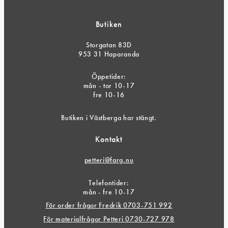
Butiken
Storgatan 83D
953 31 Haparanda
Öppetider:
mån - tor 10-17
fre 10-16
Butiken i Västberga har stängt.
Kontakt
petteri@farg.nu
Telefontider:
mån - fre 10-17
För order frågor Fredrik 0703-751 992
För materialfrågor Petteri 0730-727 978