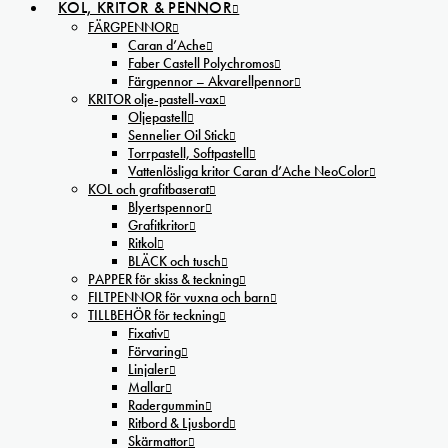
KOL, KRITOR & PENNOR
FÄRGPENNOR
Caran d’Ache
Faber Castell Polychromos
Färgpennor – Akvarellpennor
KRITOR olje-pastell-vax
Oljepastell
Sennelier Oil Stick
Torrpastell, Softpastell
Vattenlösliga kritor Caran d’Ache NeoColor
KOL och grafitbaserat
Blyertspennor
Grafitkritor
Ritkol
BLÄCK och tusch
PAPPER för skiss & teckning
FILTPENNOR för vuxna och barn
TILLBEHÖR för teckning
Fixativ
Förvaring
Linjaler
Mallar
Radergummin
Ritbord & Ljusbord
Skärmattor