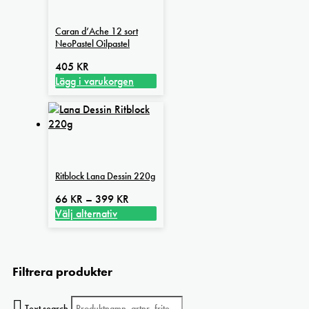
Caran d’Ache 12 sort
NeoPastel Oilpastel
405
KR
Lägg i varukorgen
Ritblock Lana Dessin 220g
Prisintervall:
66
KR
–
399
KR
66 kr
Välj alternativ
Den
till
här
399 kr
produkten
Filtrera produkter
har
flera
varianter.
Text search