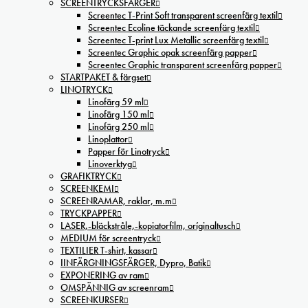
SCREENTRYCKSFÄRGER
Screentec T-Print Soft transparent screenfärg textil
Screentec Ecoline täckande screenfärg textil
Screentec T-print Lux Metallic screenfärg textil
Screentec Graphic opak screenfärg papper
Screentec Graphic transparent screenfärg papper
STARTPAKET & färgset
LINOTRYCK
Linofärg 59 ml
Linofärg 150 ml
Linofärg 250 ml
Linoplattor
Papper för Linotryck
Linoverktyg
GRAFIKTRYCK
SCREENKEMI
SCREENRAMAR, raklar, m.m
TRYCKPAPPER
LASER,-bläckstråle,-kopiatorfilm, oríginaltusch
MEDIUM för screentryck
TEXTILIER T-shirt, kassar
IINFÄRGNINGSFÄRGER, Dypro, Batik
EXPONERING av ram
OMSPÄNNIG av screenram
SCREENKURSER