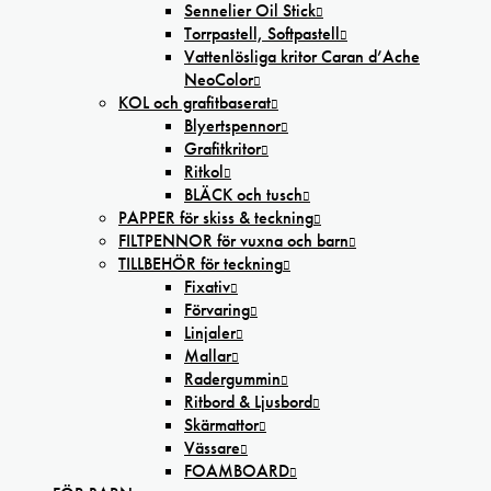
Sennelier Oil Stick
Torrpastell, Softpastell
Vattenlösliga kritor Caran d’Ache
NeoColor
KOL och grafitbaserat
Blyertspennor
Grafitkritor
Ritkol
BLÄCK och tusch
PAPPER för skiss & teckning
FILTPENNOR för vuxna och barn
TILLBEHÖR för teckning
Fixativ
Förvaring
Linjaler
Mallar
Radergummin
Ritbord & Ljusbord
Skärmattor
Vässare
FOAMBOARD