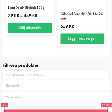
Lana Dessin Ritblock 150g
Oilpastel Sennelier Still Life 24
Prisintervall:
79
KR
449
KR
–
Sort
79 kr
till
559
KR
449 kr
Välj alternativ
Den
Lägg i varukorgen
här
produkten
har
flera
Filtrera produkter
varianter.
De
olika
alternativen
kan
väljas
0 kr
12 285 k
på