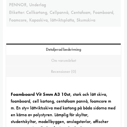
PENNOR
,
Underlag
Etiketter:
Cellkartong
,
Cellpannå
,
Centafoam
,
Foamboard
,
Foamcore
,
Kapaskiva
,
lättviktsplatta
,
Skumskiva
Detaljerad beskrivning
Om varumärket
Recensioner (0)
Foamboard Vit 5mm A3 10st
, stark och lätt skiva,
foamboard, cell kartong, centafoam pannå, foamcore m
m. En styv lättviktsskiva med kartong på båda sidorna med
en kärna av polystyren. Lämplig för skyltar,
studentskyltar, modellbyggen, anslagstavlor, affischer