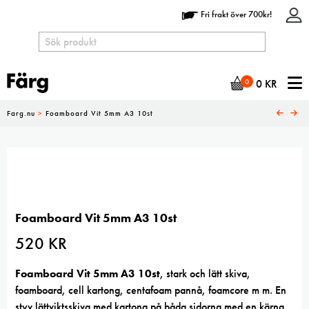
Fri frakt över 700kr!
N
0
0
KR
Farg.nu
>
Foamboard Vit 5mm A3 10st
Foamboard Vit 5mm A3 10st
520
KR
Foamboard Vit 5mm A3 10st
, stark och lätt skiva,
foamboard, cell kartong, centafoam pannå, foamcore m m. En
styv lättviktsskiva med kartong på båda sidorna med en kärna