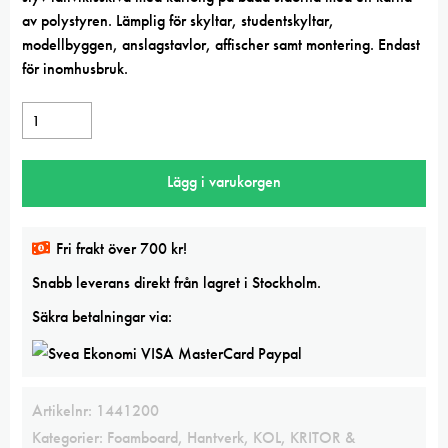
av polystyren. Lämplig för skyltar, studentskyltar,
modellbyggen, anslagstavlor, affischer samt montering. Endast
för inomhusbruk.
Foamboard
Vit
5mm
Lägg i varukorgen
A3
10st
mängd
Fri frakt över 700 kr!
Snabb leverans direkt från lagret i Stockholm.
Säkra betalningar via:
Artikelnr:
1441200
Kategorier:
Foamboard
,
Hantverk
,
KOL, KRITOR &