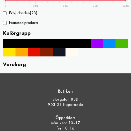
produktsidan
0
3 071
6 143
9 214
12 285
Erbjudanden
(23)
Featured products
Kulörgrupp
Varukorg
Butiken
Storgatan 83D
953 31 Haparanda
Öppetider:
mån - tor 10-17
fre 10-16