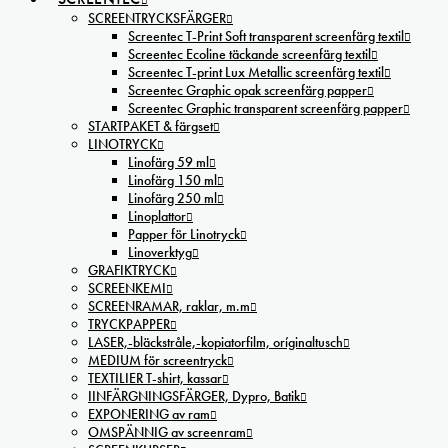
SCREENTRYCKSFÄRGER
Screentec T-Print Soft transparent screenfärg textil
Screentec Ecoline täckande screenfärg textil
Screentec T-print Lux Metallic screenfärg textil
Screentec Graphic opak screenfärg papper
Screentec Graphic transparent screenfärg papper
STARTPAKET & färgset
LINOTRYCK
Linofärg 59 ml
Linofärg 150 ml
Linofärg 250 ml
Linoplattor
Papper för Linotryck
Linoverktyg
GRAFIKTRYCK
SCREENKEMI
SCREENRAMAR, raklar, m.m
TRYCKPAPPER
LASER,-bläckstråle,-kopiatorfilm, oríginaltusch
MEDIUM för screentryck
TEXTILIER T-shirt, kassar
IINFÄRGNINGSFÄRGER, Dypro, Batik
EXPONERING av ram
OMSPÄNNIG av screenram