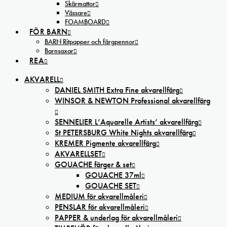
Skärmattor
Vässare
FOAMBOARD
FÖR BARN
BARN Ritpapper och färgpennor
Barnsaxar
REA
AKVARELL
DANIEL SMITH Extra Fine akvarellfärg
WINSOR & NEWTON Professional akvarellfärg
SENNELIER L’Aquarelle Artists’ akvarellfärg
St PETERSBURG White Nights akvarellfärg
KREMER Pigmente akvarellfärg
AKVARELLSET
GOUACHE färger & set
GOUACHE 37ml
GOUACHE SET
MEDIUM för akvarellmåleri
PENSLAR för akvarellmåleri
PAPPER & underlag för akvarellmåleri