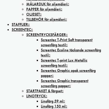
MÅLARDUK för oljemåleri
PAPPER för oljemåleri
OLJESET
TILLBEHÖR för oljemåleri
STAFFLIER
SCREENTEC
SCREENTRYCKSFÄRGER
Screentec T-Print Soft transparent
screenfärg textil
Screentec Ecoline täckande screenfärg
textil
Screentec T-print Lux Metallic
screenfärg textil
Screentec Graphic opak screenfärg
papper
Screentec Graphic transparent
screenfärg papper
STARTPAKET & färgset
LINOTRYCK
Linofärg 59 ml
Linofärg 150 ml