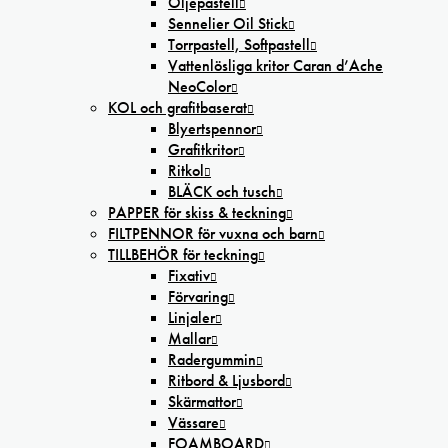
Oljepastell
Sennelier Oil Stick
Torrpastell, Softpastell
Vattenlösliga kritor Caran d’Ache
NeoColor
KOL och grafitbaserat
Blyertspennor
Grafitkritor
Ritkol
BLÄCK och tusch
PAPPER för skiss & teckning
FILTPENNOR för vuxna och barn
TILLBEHÖR för teckning
Fixativ
Förvaring
Linjaler
Mallar
Radergummin
Ritbord & Ljusbord
Skärmattor
Vässare
FOAMBOARD