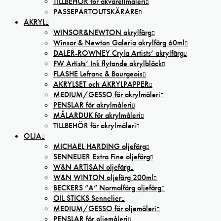
TILLBEHÖR för akvarellmåleri
PASSEPARTOUTSKÄRARE
AKRYL
WINSOR&NEWTON akrylfärg
Winsor & Newton Galeria akrylfärg 60ml
DALER-ROWNEY Cryla Artists’ akrylfärg
FW Artists’ Ink flytande akrylbläck
FLASHE Lefranc & Bourgeois
AKRYLSET och AKRYLPAPPER
MEDIUM/GESSO för akrylmåleri
PENSLAR för akrylmåleri
MÅLARDUK för akrylmåleri
TILLBEHÖR för akrylmåleri
OLJA
MICHAEL HARDING oljefärg
SENNELIER Extra Fine oljefärg
W&N ARTISAN oljefärg
W&N WINTON oljefärg 200ml
BECKERS ”A” Normalfärg oljefärg
OIL STICKS Sennelier
MEDIUM/GESSO för oljemåleri
PENSLAR för oljemåleri