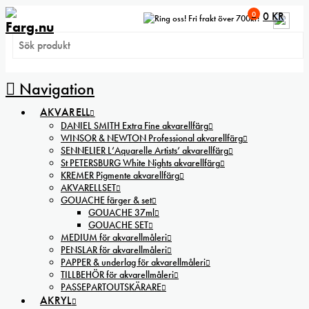
0
0
KR
Fri frakt över 700kr!
Navigation
AKVARELL
DANIEL SMITH Extra Fine akvarellfärg
WINSOR & NEWTON Professional akvarellfärg
SENNELIER L’Aquarelle Artists’ akvarellfärg
St PETERSBURG White Nights akvarellfärg
KREMER Pigmente akvarellfärg
AKVARELLSET
GOUACHE färger & set
GOUACHE 37ml
GOUACHE SET
MEDIUM för akvarellmåleri
PENSLAR för akvarellmåleri
PAPPER & underlag för akvarellmåleri
TILLBEHÖR för akvarellmåleri
PASSEPARTOUTSKÄRARE
AKRYL