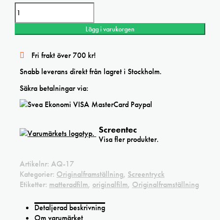
Folie
dubbelmatterad
50x120cm
Lägg i varukorgen
mängd
Fri frakt över 700 kr!
Snabb leverans direkt från lagret i Stockholm.
Säkra betalningar via:
Screentec
Visa fler produkter.
Artikelnr:
AQ-17
Kategorier:
Originalframställning
,
Screentryck
Etiketter:
matteradfilm
,
originalfilm
,
Originalframställning
Detaljerad beskrivning
Om varumärket