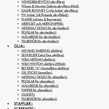
WINSOR&NEWTON akrylfärg
Winsor & Newton Galeria akrylfärg 60ml
DALER-ROWNEY Cryla Artists’ akrylfärg
FW Artists’ Ink flytande akrylbläck
FLASHE Lefranc & Bourgeois
AKRYLSET och AKRYLPAPPER
MEDIUM/GESSO för akrylmåleri
PENSLAR för akrylmåleri
MÅLARDUK för akrylmåleri
TILLBEHÖR för akrylmåleri
OLJA
MICHAEL HARDING oljefärg
SENNELIER Extra Fine oljefärg
W&N ARTISAN oljefärg
W&N WINTON oljefärg 200ml
BECKERS ”A” Normalfärg oljefärg
OIL STICKS Sennelier
MEDIUM/GESSO för oljemåleri
PENSLAR för oljemåleri
MÅLARDUK för oljemåleri
PAPPER för oljemåleri
OLJESET
TILLBEHÖR för oljemåleri
STAFFLIER
SCREENTEC