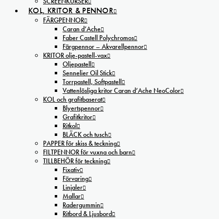
SCREENKURSER
KOL, KRITOR & PENNOR
FÄRGPENNOR
Caran d’Ache
Faber Castell Polychromos
Färgpennor – Akvarellpennor
KRITOR olje-pastell-vax
Oljepastell
Sennelier Oil Stick
Torrpastell, Softpastell
Vattenlösliga kritor Caran d’Ache NeoColor
KOL och grafitbaserat
Blyertspennor
Grafitkritor
Ritkol
BLÄCK och tusch
PAPPER för skiss & teckning
FILTPENNOR för vuxna och barn
TILLBEHÖR för teckning
Fixativ
Förvaring
Linjaler
Mallar
Radergummin
Ritbord & Ljusbord