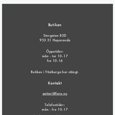
Butiken
Storgatan 83D
953 31 Haparanda
Öppetider:
mån - tor 10-17
fre 10-16
Butiken i Västberga har stängt.
Kontakt
petteri@farg.nu
Telefontider:
mån - fre 10-17