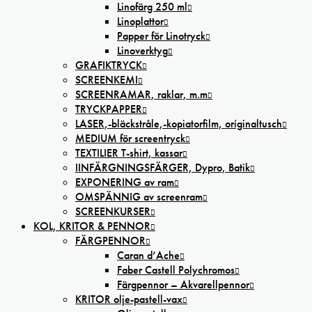
Linofärg 250 ml
Linoplattor
Papper för Linotryck
Linoverktyg
GRAFIKTRYCK
SCREENKEMI
SCREENRAMAR, raklar, m.m
TRYCKPAPPER
LASER,-bläckstråle,-kopiatorfilm, oríginaltusch
MEDIUM för screentryck
TEXTILIER T-shirt, kassar
IINFÄRGNINGSFÄRGER, Dypro, Batik
EXPONERING av ram
OMSPÄNNIG av screenram
SCREENKURSER
KOL, KRITOR & PENNOR
FÄRGPENNOR
Caran d’Ache
Faber Castell Polychromos
Färgpennor – Akvarellpennor
KRITOR olje-pastell-vax