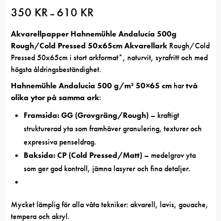
350
KR
610
KR
Prisintervall:
–
350 kr
till
610 kr
Akvarellpapper Hahnemühle Andalucía 500g
Rough/Cold Pressed 50x65cm Akvarellark
Rough/Cold
Pressed 50x65cm i stort arkformat*, naturvit, syrafritt och med
högsta åldringsbeständighet.
Hahnemühle Andalucia 500 g/m² 50×65 cm
har
två
olika ytor på samma ark
:
Framsida: GG (Grovgräng/Rough)
– kraftigt
strukturerad yta som framhäver granulering, texturer och
expressiva penseldrag.
Baksida: CP (Cold Pressed/Matt)
– medelgrov yta
som ger god kontroll, jämna lasyrer och fina detaljer.
Mycket lämplig för alla våta tekniker: akvarell, lavis, gouache,
tempera och akryl.