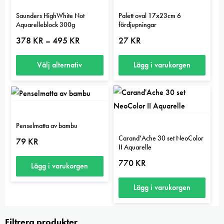
Saunders HighWhite Not
Palett oval 17x23cm 6
Aquarelleblock 300g
fördjupningar
Prisintervall:
378
KR
495
KR
27
KR
–
378 kr
till
495 kr
Välj alternativ
Lägg i varukorgen
Den
här
produkten
har
Penselmatta av bambu
flera
Carand’Ache 30 set NeoColor
79
KR
II Aquarelle
varianter.
770
KR
De
Lägg i varukorgen
olika
Lägg i varukorgen
alternativen
kan
väljas
Filtrera produkter