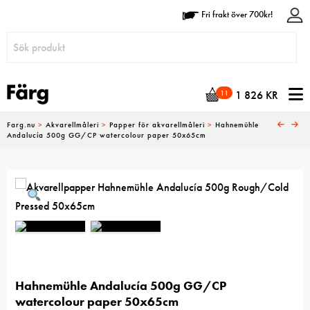
Fri frakt över 700kr!
N
11
1 826
KR
Farg.nu
>
Akvarellmåleri
>
Papper för akvarellmåleri
>
Hahnemühle
Andalucía 500g GG/CP watercolour paper 50x65cm
Hahnemühle Andalucía 500g GG/CP
watercolour paper 50x65cm