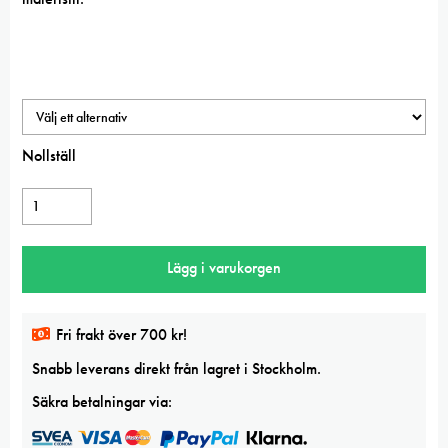
Nollställ
Hahnemühle
Andalucía
500g
Lägg i varukorgen
GG/CP
watercolour
paper
Fri frakt över 700 kr!
50x65cm
Snabb leverans direkt från lagret i Stockholm.
mängd
Säkra betalningar via: