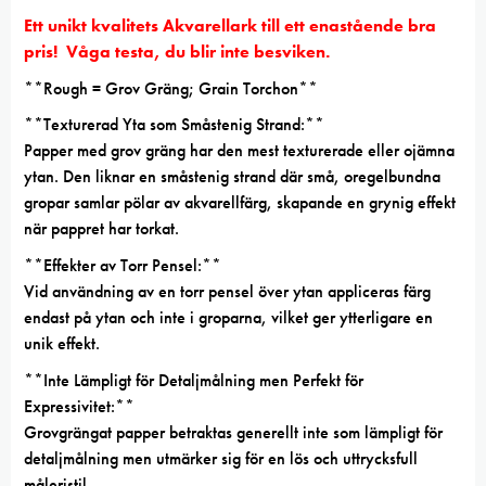
Ett unikt kvalitets Akvarellark till ett enastående bra
pris! Våga testa, du blir inte besviken.
**Rough = Grov Gräng; Grain Torchon**
**Texturerad Yta som Småstenig Strand:**
Papper med grov gräng har den mest texturerade eller ojämna
ytan. Den liknar en småstenig strand där små, oregelbundna
gropar samlar pölar av akvarellfärg, skapande en grynig effekt
när pappret har torkat.
**Effekter av Torr Pensel:**
Vid användning av en torr pensel över ytan appliceras färg
endast på ytan och inte i groparna, vilket ger ytterligare en
unik effekt.
**Inte Lämpligt för Detaljmålning men Perfekt för
Expressivitet:**
Grovgrängat papper betraktas generellt inte som lämpligt för
detaljmålning men utmärker sig för en lös och uttrycksfull
måleristil.