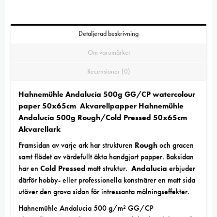
Detaljerad beskrivning
Om varumärket
Recensioner (0)
Hahnemühle Andalucía 500g GG/CP watercolour
paper 50x65cm Akvarellpapper
Hahnemühle
Andalucía 500g Rough/Cold Pressed 50x65cm
Akvarellark
Framsidan av varje ark har strukturen
Rough
och gracen
samt flödet av värdefullt äkta handgjort papper. Baksidan
har en
Cold Pressed
matt struktur.
Andalucía
erbjuder
därför hobby- eller professionella konstnärer en matt sida
utöver den grova sidan för intressanta målningseffekter.
Hahnemühle Andalucia 500 g/m² GG/CP