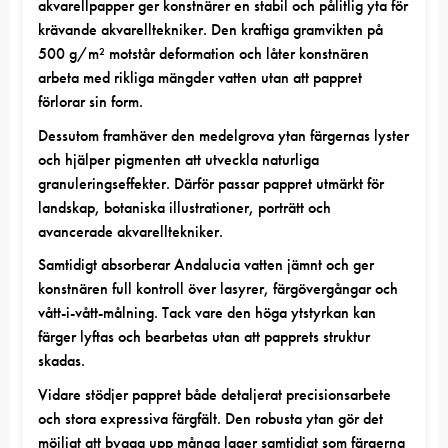
akvarellpapper ger konstnärer en stabil och pålitlig yta för
krävande akvarelltekniker. Den kraftiga gramvikten på
500 g/m² motstår deformation och låter konstnären
arbeta med rikliga mängder vatten utan att pappret
förlorar sin form.
Dessutom framhäver den medelgrova ytan färgernas lyster
och hjälper pigmenten att utveckla naturliga
granuleringseffekter. Därför passar pappret utmärkt för
landskap, botaniska illustrationer, porträtt och
avancerade akvarelltekniker.
Samtidigt absorberar Andalucia vatten jämnt och ger
konstnären full kontroll över lasyrer, färgövergångar och
vått-i-vått-målning. Tack vare den höga ytstyrkan kan
färger lyftas och bearbetas utan att papprets struktur
skadas.
Vidare stödjer pappret både detaljerat precisionsarbete
och stora expressiva färgfält. Den robusta ytan gör det
möjligt att bygga upp många lager samtidigt som färgerna