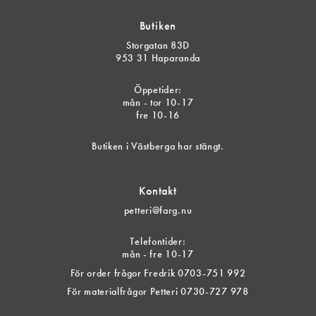
Butiken
Storgatan 83D
953 31 Haparanda
Öppetider:
mån - tor 10-17
fre 10-16
Butiken i Västberga har stängt.
Kontakt
petteri@farg.nu
Telefontider:
mån - fre 10-17
För order frågor Fredrik 0703-751 992
För materialfrågor Petteri 0730-727 978