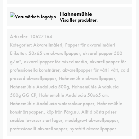
Hahnemühle
Visa fler produkter.
Artikelnr:
10627164
Kategorier:
Akvarellmåleri
,
Papper för akvarellmåleri
Etiketter:
50x65 cm akvarellpapper
,
akvarellpapper 500
g/m²
,
akvarellpapper för mixed media
,
akvarellpapper för
professionella konstnärer
,
akvarellpapper för vått i vått
,
cold
pressed akvarellpapper
,
Hahnemühle akvarellpapper
,
Hahnemühle Andalucia 500g
,
Hahnemühle Andalucia
500g GG CP
,
Hahnemühle Andalucia 50x65 cm
,
Hahnemühle Andalucia watercolour paper
,
Hahnemühle
konstnärspapper.
,
köp från Färg.nu. Alltid bästa priser.
snabba leverser stort lager
,
medelgrovt akvarellpapper
,
professionellt akvarellpapper
,
syrafritt akvarellpapper