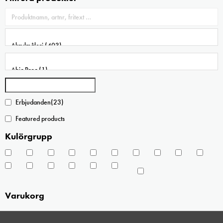
på
produktsidan
Erbjudanden
(23)
Featured products
Kulörgrupp
Varukorg