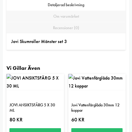
Detaljerad beskrivning
Om varumärket
Recensioner (0)
Jovi Skumroller Mönster set 3
Vi Gillar Även
JOVI ANSIKTSFÄRG 5 X 30
Jovi Vattenfärglåda 30mm 12
ML
koppar
80
KR
60
KR