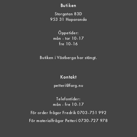
Butiken
Storgatan 83D
953 31 Haparanda
Öppetider:
mån - tor 10-17
fre 10-16
Butiken i Västberga har stängt.
Kontakt
petteri@farg.nu
Telefontider:
mån - fre 10-17
För order frågor Fredrik 0703-751 992
För materialfrågor Petteri 0730-727 978