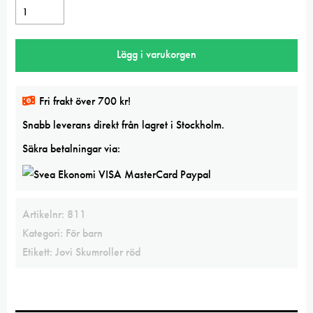
Jovi
Skumroller
Mönster
Lägg i varukorgen
set
3
mängd
Fri frakt över 700 kr!
Snabb leverans direkt från lagret i Stockholm.
Säkra betalningar via:
Artikelnr:
811
Kategori:
För barn
Etikett:
Jovi Skumroller röd