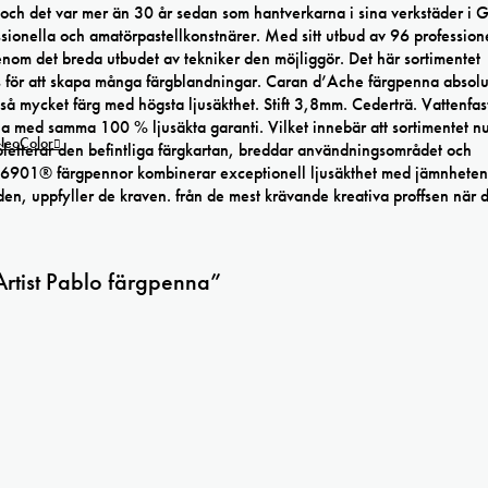
 och det var mer än 30 år sedan som hantverkarna i sina verkstäder i
ssionella och amatörpastellkonstnärer. Med sitt utbud av 96 profession
enom det breda utbudet av tekniker den möjliggör. Det här sortimentet
s för att skapa många färgblandningar.
Caran d’Ache färgpenna absolu
 så mycket färg med högsta ljusäkthet. Stift 3,8mm. Cederträ. Vattenfas
 med samma 100 % ljusäkta garanti. Vilket innebär att sortimentet n
 NeoColor
letterar den befintliga färgkartan, breddar användningsområdet och
ce 6901® färgpennor kombinerar exceptionell ljusäkthet med jämnheten
n, uppfyller de kraven. från de mest krävande kreativa proffsen när d
Artist Pablo färgpenna”