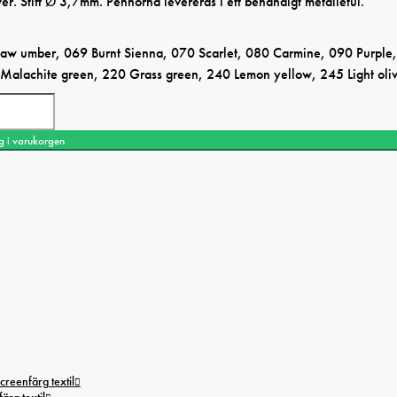
ver. Stift Ø 3,7mm. Pennorna levereras i ett behändigt metalletui.
w umber, 069 Burnt Sienna, 070 Scarlet, 080 Carmine, 090 Purple
 Malachite green, 220 Grass green, 240 Lemon yellow, 245 Light oli
g i varukorgen
creenfärg textil