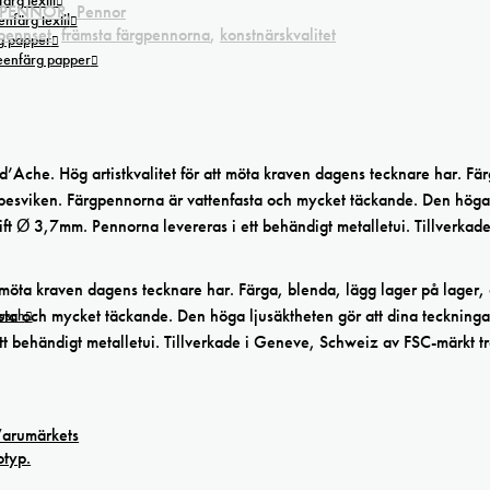
ärg textil
& PENNOR
,
Pennor
nfärg textil
pennset
,
främsta färgpennorna
,
konstnärskvalitet
g papper
reenfärg papper
’Ache. Hög artistkvalitet för att möta kraven dagens tecknare har. Fär
 besviken. Färgpennorna är vattenfasta och mycket täckande. Den höga
tift Ø 3,7mm. Pennorna levereras i ett behändigt metalletui. Tillverkade
t möta kraven dagens tecknare har. Färga, blenda, lägg lager på lager,
sta och mycket täckande. Den höga ljusäktheten gör att dina teckninga
tusch
ett behändigt metalletui. Tillverkade i Geneve, Schweiz av FSC-märkt t