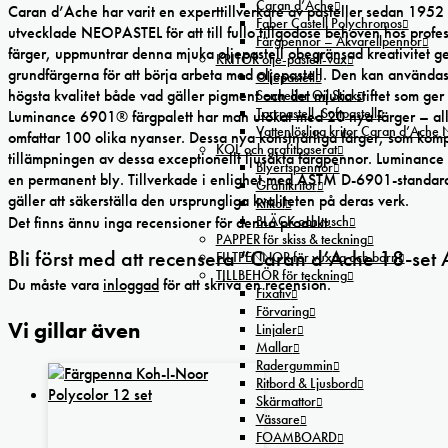
Caran d’Ache
Caran d’Ache har varit en experttillverkare av pasteller sedan 1952
Faber Castell Polychromos
utvecklade NEOPASTEL för att till fullo tillgodose behoven hos profe
Färgpennor – Akvarellpennor
färger, uppmuntrar denna mjuka oljepastell obegränsad kreativitet g
KRITOR olje-pastell-vax
grundfärgerna för att börja arbeta med oljepastell. Den kan använda
Oljepastell
högsta kvalitet både vad gäller pigment och det mjuka stiftet som ger
Sennelier Oil Stick
Torrpastell, Softpastell
Luminance 6901® färgpalett har man utökat med 20 nya färger – alla
Vattenlösliga kritor Caran d’Ache
omfattar 100 olika nyanser. Dessa nya konstnärliga färger, som komp
KOL och grafitbaserat
tillämpningen av dessa exceptionellt ljusäkta färgpennor. Luminan
Blyertspennor
en permanent bly. Tillverkade i enlighet med ASTM D-6901-standarde
Grafitkritor
gäller att säkerställa den ursprungliga kvaliteten på deras verk.
Ritkol
Det finns ännu inga recensioner för denna produkt.
BLÄCK och tusch
PAPPER för skiss & teckning
Bli först med att recensera ”Caran d’Ache 18-set 
FILTPENNOR för vuxna och barn
TILLBEHÖR för teckning
Du måste vara
inloggad
för att skriva en recension.
Fixativ
Förvaring
Vi gillar även
Linjaler
Mallar
Radergummin
Ritbord & Ljusbord
Skärmattor
Vässare
FOAMBOARD