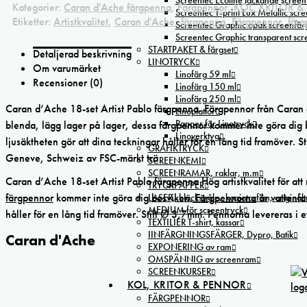
Screentec Ecoline täckande screenf
Kategorier:
Caran d'Ache färgpenna
,
Färgpennor
,
KOL, KRITOR 
Screentec T-print Lux Metallic scree
Etiketter:
Artistkvalitet
,
Caran d'Ache
,
färgpenna
,
Färgpennor
,
färg
Screentec Graphic opak screenfär
Screentec Graphic transparent sc
STARTPAKET & färgset
Detaljerad beskrivning
LINOTRYCK
Om varumärket
Linofärg 59 ml
Recensioner (0)
Linofärg 150 ml
Linofärg 250 ml
Caran d’Ache 18-set Artist Pablo färgpenna. Färgpennor från Caran d
Linoplattor
Papper för Linotryck
blenda, lägg lager på lager, dessa färgpennor kommer inte göra dig
Linoverktyg
ljusäktheten gör att dina teckningar håller för en lång tid framöver. S
GRAFIKTRYCK
Geneve, Schweiz av FSC-märkt trä
SCREENKEMI
SCREENRAMAR, raklar, m.m
Caran d’Ache 18-set Artist Pablo färgpenna Hög artistkvalitet för at
TRYCKPAPPER
färgpennor
kommer inte göra dig besviken.
Färgpennorna
är vattenfa
LASER,-bläckstråle,-kopiatorfilm, oríginal
MEDIUM för screentryck
håller för en lång tid framöver. Stift Ø 3,7mm. Pennorna levereras i 
TEXTILIER T-shirt, kassar
IINFÄRGNINGSFÄRGER, Dypro, Batik
Caran d'Ache
EXPONERING av ram
OMSPÄNNIG av screenram
SCREENKURSER
KOL, KRITOR & PENNOR
FÄRGPENNOR