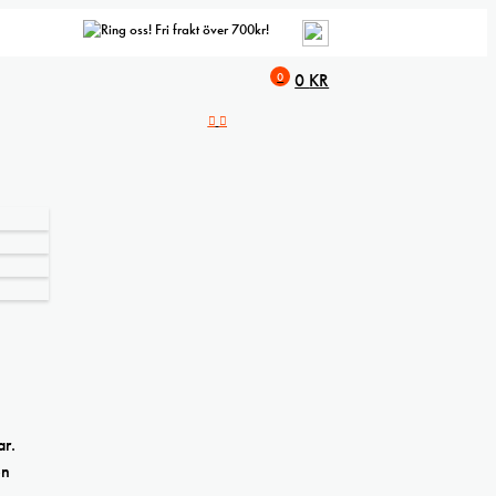
Fri frakt över 700kr!
0
0
KR
ar.
en