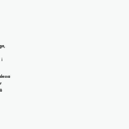
ga,
 i
 dessa
r
rä