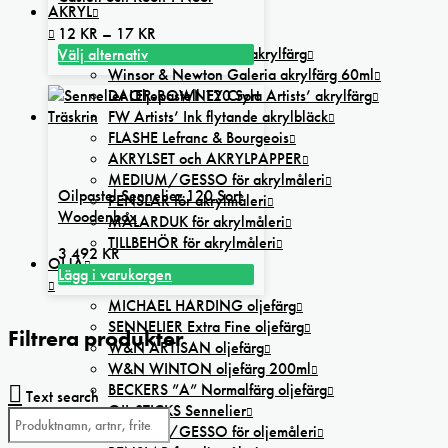
olika
AKRYL
alternativen
Prisintervall:
12
KR
–
17
KR
kan
12 kr
WINSOR&NEWTON akrylfärg
Välj alternativ
väljas
Den
till
Winsor & Newton Galeria akrylfärg 60ml
på
här
17 kr
DALER-ROWNEY Cryla Artists’ akrylfärg
produktsidan
produkten
FW Artists’ Ink flytande akrylbläck
har
FLASHE Lefranc & Bourgeois
flera
AKRYLSET och AKRYLPAPPER
varianter.
MEDIUM/GESSO för akrylmåleri
Oilpastel Sennelier 120 Sort
De
PENSLAR för akrylmåleri
Woodenbox
olika
MÅLARDUK för akrylmåleri
alternativen
TILLBEHÖR för akrylmåleri
3 492
KR
kan
OLJA
Lägg i varukorgen
väljas
på
MICHAEL HARDING oljefärg
produktsidan
SENNELIER Extra Fine oljefärg
Filtrera produkter
W&N ARTISAN oljefärg
W&N WINTON oljefärg 200ml
BECKERS ”A” Normalfärg oljefärg
Text search
OIL STICKS Sennelier
MEDIUM/GESSO för oljemåleri