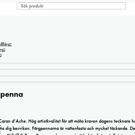
lfärg
rg
rgpenna
Caran d’Ache. Hög artistkvalitet för att möta kraven dagens tecknare h
öra dig besviken. Färgpennorna är vattenfasta och mycket täckande. D