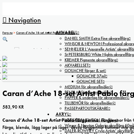
Navigation
AKVARELL
Farg.nu
>
Caran d’Ache 18-set Artist Pablo färgpenna
DANIEL SMITH Extra Fine akvarellfärg
WINSOR & NEWTON Professional akvarel
SENNELIER L’Aquarelle Artists’ akvarellfä
St PETERSBURG White Nights akvarellfärg
KREMER Pigmente akvarellfärg
AKVARELLSET
GOUACHE färger & set
GOUACHE 37ml
GOUACHE SET
MEDIUM för akvarellmåleri
Caran d’Ache 18-set Artist Pablo fä
PENSLAR för akvarellmåleri
PAPPER & underlag för akvarellmåleri
TILLBEHÖR för akvarellmåleri
583,90
KR
PASSEPARTOUTSKÄRARE
AKRYL
Caran d’Ache 18-set Artist Pablo färgpenna
. Färgpennor från 
WINSOR&NEWTON akrylfärg
Winsor & Newton Galeria akrylfärg 60ml
Färga, blenda, lägg lager på lager, dessa färgpennor kommer inte g
DALER-ROWNEY Cryla Artists’ akrylfärg