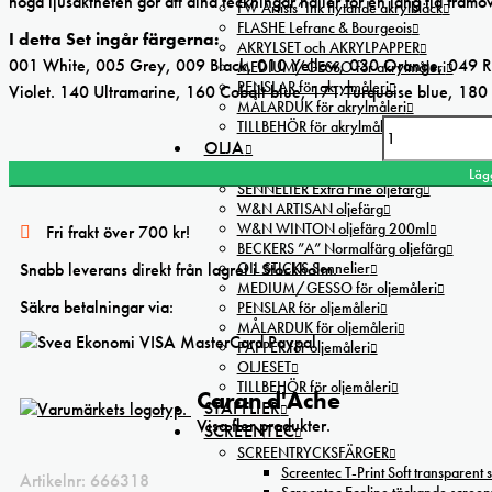
höga ljusäktheten gör att dina teckningar håller för en lång tid framö
FW Artists’ Ink flytande akrylbläck
FLASHE Lefranc & Bourgeois
I detta Set ingår färgerna:
AKRYLSET och AKRYLPAPPER
001 White, 005 Grey, 009 Black, 010 Yellow, 030 Orange, 049 Ra
MEDIUM/GESSO för akrylmåleri
PENSLAR för akrylmåleri
Violet. 140 Ultramarine, 160 Cobalt blue, 171 Turquoise blue, 180
MÅLARDUK för akrylmåleri
TILLBEHÖR för akrylmåleri
Caran d'Ache 18-set Artist Pablo färgpenna mängd
OLJA
MICHAEL HARDING oljefärg
Läg
SENNELIER Extra Fine oljefärg
W&N ARTISAN oljefärg
W&N WINTON oljefärg 200ml
Fri frakt över 700 kr!
BECKERS ”A” Normalfärg oljefärg
OIL STICKS Sennelier
Snabb leverans direkt från lagret i Stockholm.
MEDIUM/GESSO för oljemåleri
Säkra betalningar via:
PENSLAR för oljemåleri
MÅLARDUK för oljemåleri
PAPPER för oljemåleri
OLJESET
TILLBEHÖR för oljemåleri
Caran d'Ache
STAFFLIER
Visa fler produkter.
SCREENTEC
SCREENTRYCKSFÄRGER
Screentec T-Print Soft transparent s
Artikelnr:
666318