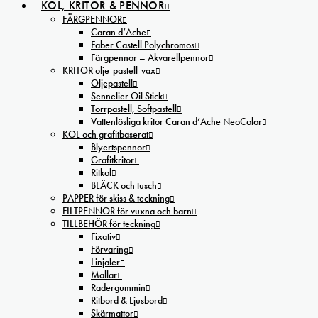
KOL, KRITOR & PENNOR
FÄRGPENNOR
Caran d’Ache
Faber Castell Polychromos
Färgpennor – Akvarellpennor
KRITOR olje-pastell-vax
Oljepastell
Sennelier Oil Stick
Torrpastell, Softpastell
Vattenlösliga kritor Caran d’Ache NeoColor
KOL och grafitbaserat
Blyertspennor
Grafitkritor
Ritkol
BLÄCK och tusch
PAPPER för skiss & teckning
FILTPENNOR för vuxna och barn
TILLBEHÖR för teckning
Fixativ
Förvaring
Linjaler
Mallar
Radergummin
Ritbord & Ljusbord
Skärmattor