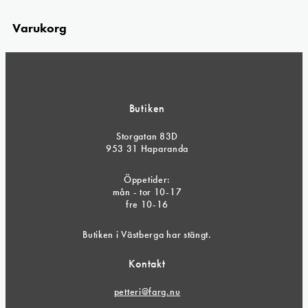
Varukorg
Butiken
Storgatan 83D
953 31 Haparanda
Öppetider:
mån - tor 10-17
fre 10-16
Butiken i Västberga har stängt.
Kontakt
petteri@farg.nu