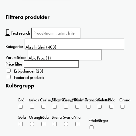
Filtrera produkter
Text search
Kategorier
Varumärken
Price filter
Erbjudanden
(23)
Featured products
Kulörgrupp
Grå
turkos
Cerise/Paprika
Delphinium/Menthe
Grey/Pink
Rosa
Transparent
Violetta
Blåa
Gröna
Gula
Orangea
Röda
Bruna
Svarta
Vita
Effektfärger