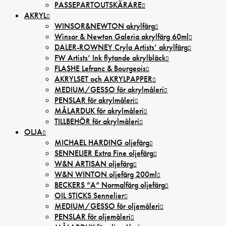
PASSEPARTOUTSKÄRARE
AKRYL
WINSOR&NEWTON akrylfärg
Winsor & Newton Galeria akrylfärg 60ml
DALER-ROWNEY Cryla Artists’ akrylfärg
FW Artists’ Ink flytande akrylbläck
FLASHE Lefranc & Bourgeois
AKRYLSET och AKRYLPAPPER
MEDIUM/GESSO för akrylmåleri
PENSLAR för akrylmåleri
MÅLARDUK för akrylmåleri
TILLBEHÖR för akrylmåleri
OLJA
MICHAEL HARDING oljefärg
SENNELIER Extra Fine oljefärg
W&N ARTISAN oljefärg
W&N WINTON oljefärg 200ml
BECKERS ”A” Normalfärg oljefärg
OIL STICKS Sennelier
MEDIUM/GESSO för oljemåleri
PENSLAR för oljemåleri