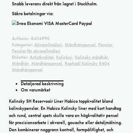
Snabb leverans direkt från lagret i Stockholm.
Säkra betalningar via:
Artikelnr:
8404990
Kategorier:
Akvarellmåleri
,
Mårdhårspensel
,
Penslar
,
Penslar för akvarellmåleri
Etiketter:
Artistkvalitet
,
Kolinksy
,
Kolinsky mårdhår
,
Mårdhår
,
Mårdhårspensel
,
Raphaël Kolinsky 8404
Mårdhårspensel
Detaljerad beskrivning
Om varumärket
Kolinsky SH Reservoair Liner Habico toppkvalitet bland
kolinskypenslar. En Habico Kolinsky liner med kort handtag
och rund, central spets skulle vara en högkvalitativ pensel
för precisionsarbete i akvarell, gouache eller detaljmålning.
Den kombinerar noggrann kontroll, formpålitlighet, och