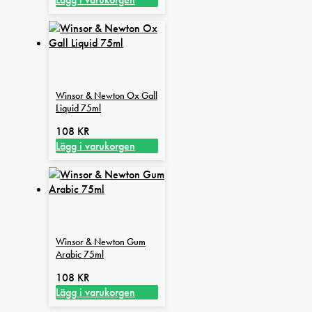
väljas
på
produktsidan
Winsor & Newton Ox Gall
Liquid 75ml
108
KR
Lägg i varukorgen
Winsor & Newton Gum
Arabic 75ml
108
KR
Lägg i varukorgen