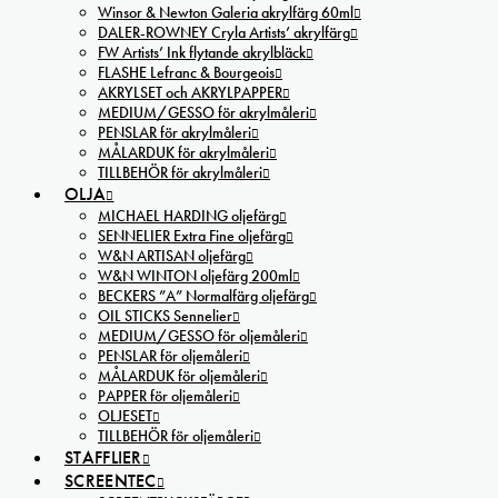
Winsor & Newton Galeria akrylfärg 60ml
DALER-ROWNEY Cryla Artists’ akrylfärg
FW Artists’ Ink flytande akrylbläck
FLASHE Lefranc & Bourgeois
AKRYLSET och AKRYLPAPPER
MEDIUM/GESSO för akrylmåleri
PENSLAR för akrylmåleri
MÅLARDUK för akrylmåleri
TILLBEHÖR för akrylmåleri
OLJA
MICHAEL HARDING oljefärg
SENNELIER Extra Fine oljefärg
W&N ARTISAN oljefärg
W&N WINTON oljefärg 200ml
BECKERS ”A” Normalfärg oljefärg
OIL STICKS Sennelier
MEDIUM/GESSO för oljemåleri
PENSLAR för oljemåleri
MÅLARDUK för oljemåleri
PAPPER för oljemåleri
OLJESET
TILLBEHÖR för oljemåleri
STAFFLIER
SCREENTEC