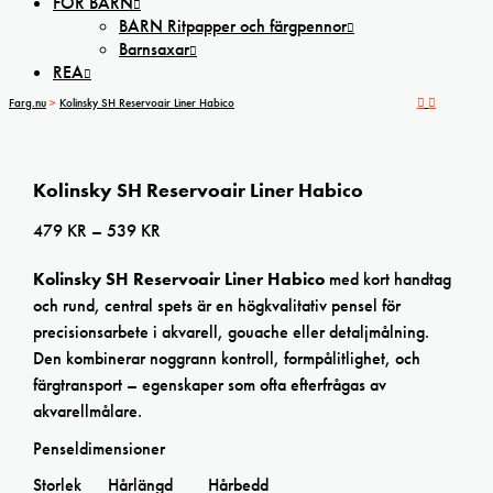
FÖR BARN
BARN Ritpapper och färgpennor
Barnsaxar
REA
Farg.nu
>
Kolinsky SH Reservoair Liner Habico
Kolinsky SH Reservoair Liner Habico
Prisintervall:
479
KR
–
539
KR
479 kr
Kolinsky SH Reservoair Liner Habico
med kort handtag
till
och rund, central spets är en högkvalitativ pensel för
539 kr
precisionsarbete i akvarell, gouache eller detaljmålning.
Den kombinerar noggrann kontroll, formpålitlighet, och
färgtransport – egenskaper som ofta efterfrågas av
akvarellmålare.
Penseldimensioner
Storlek Hårlängd Hårbedd