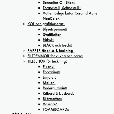
Sennelier Oil Stick
Torrpastell, Softpastell
Vattenlösliga kritor Caran d’Ache
NeoColor
KOL och grafitbaserat
Blyertspennor
Grafitkritor
Ritkol
BLÄCK och tusch
PAPPER för skiss & teckning
FILTPENNOR för vuxna och barn
TILLBEHÖR för teckning
Fixativ
Förvaring
Linjaler
Mallar
Radergummin
Ritbord & Ljusbord
Skärmattor
Vässare
FOAMBOARD