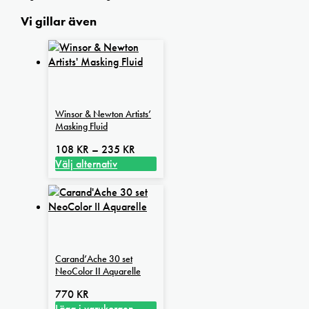
Vi gillar även
Winsor & Newton Artists’
Masking Fluid
Prisintervall:
108
KR
–
235
KR
108 kr
Välj alternativ
Den
till
här
235 kr
produkten
har
flera
varianter.
Carand’Ache 30 set
De
NeoColor II Aquarelle
olika
alternativen
770
KR
kan
Lägg i varukorgen