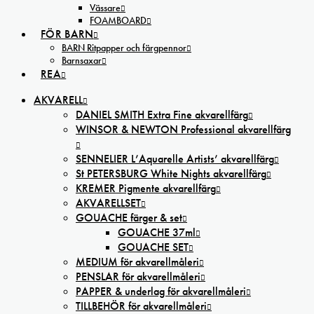
Vässare
FOAMBOARD
FÖR BARN
BARN Ritpapper och färgpennor
Barnsaxar
REA
AKVARELL
DANIEL SMITH Extra Fine akvarellfärg
WINSOR & NEWTON Professional akvarellfärg
SENNELIER L’Aquarelle Artists’ akvarellfärg
St PETERSBURG White Nights akvarellfärg
KREMER Pigmente akvarellfärg
AKVARELLSET
GOUACHE färger & set
GOUACHE 37ml
GOUACHE SET
MEDIUM för akvarellmåleri
PENSLAR för akvarellmåleri
PAPPER & underlag för akvarellmåleri
TILLBEHÖR för akvarellmåleri