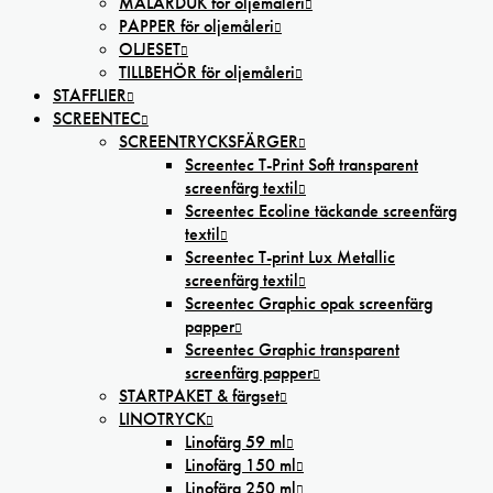
MÅLARDUK för oljemåleri
PAPPER för oljemåleri
OLJESET
TILLBEHÖR för oljemåleri
STAFFLIER
SCREENTEC
SCREENTRYCKSFÄRGER
Screentec T-Print Soft transparent
screenfärg textil
Screentec Ecoline täckande screenfärg
textil
Screentec T-print Lux Metallic
screenfärg textil
Screentec Graphic opak screenfärg
papper
Screentec Graphic transparent
screenfärg papper
STARTPAKET & färgset
LINOTRYCK
Linofärg 59 ml
Linofärg 150 ml
Linofärg 250 ml