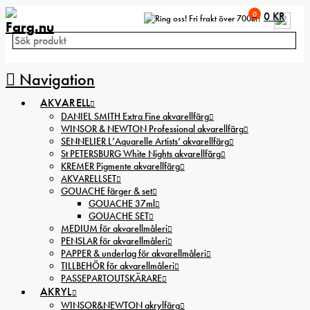
0
0
KR
Fri frakt över 700kr!
Navigation
AKVARELL
DANIEL SMITH Extra Fine akvarellfärg
WINSOR & NEWTON Professional akvarellfärg
SENNELIER L’Aquarelle Artists’ akvarellfärg
St PETERSBURG White Nights akvarellfärg
KREMER Pigmente akvarellfärg
AKVARELLSET
GOUACHE färger & set
GOUACHE 37ml
GOUACHE SET
MEDIUM för akvarellmåleri
PENSLAR för akvarellmåleri
PAPPER & underlag för akvarellmåleri
TILLBEHÖR för akvarellmåleri
PASSEPARTOUTSKÄRARE
AKRYL
WINSOR&NEWTON akrylfärg