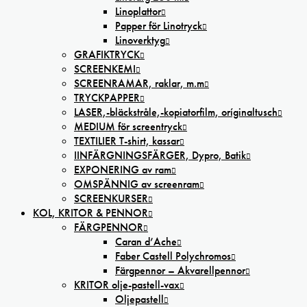
Linoplattor
Papper för Linotryck
Linoverktyg
GRAFIKTRYCK
SCREENKEMI
SCREENRAMAR, raklar, m.m
TRYCKPAPPER
LASER,-bläckstråle,-kopiatorfilm, oríginaltusch
MEDIUM för screentryck
TEXTILIER T-shirt, kassar
IINFÄRGNINGSFÄRGER, Dypro, Batik
EXPONERING av ram
OMSPÄNNIG av screenram
SCREENKURSER
KOL, KRITOR & PENNOR
FÄRGPENNOR
Caran d’Ache
Faber Castell Polychromos
Färgpennor – Akvarellpennor
KRITOR olje-pastell-vax
Oljepastell