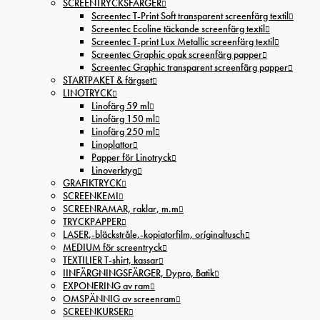
SCREENTRYCKSFÄRGER
Screentec T-Print Soft transparent screenfärg textil
Screentec Ecoline täckande screenfärg textil
Screentec T-print Lux Metallic screenfärg textil
Screentec Graphic opak screenfärg papper
Screentec Graphic transparent screenfärg papper
STARTPAKET & färgset
LINOTRYCK
Linofärg 59 ml
Linofärg 150 ml
Linofärg 250 ml
Linoplattor
Papper för Linotryck
Linoverktyg
GRAFIKTRYCK
SCREENKEMI
SCREENRAMAR, raklar, m.m
TRYCKPAPPER
LASER,-bläckstråle,-kopiatorfilm, oríginaltusch
MEDIUM för screentryck
TEXTILIER T-shirt, kassar
IINFÄRGNINGSFÄRGER, Dypro, Batik
EXPONERING av ram
OMSPÄNNIG av screenram
SCREENKURSER