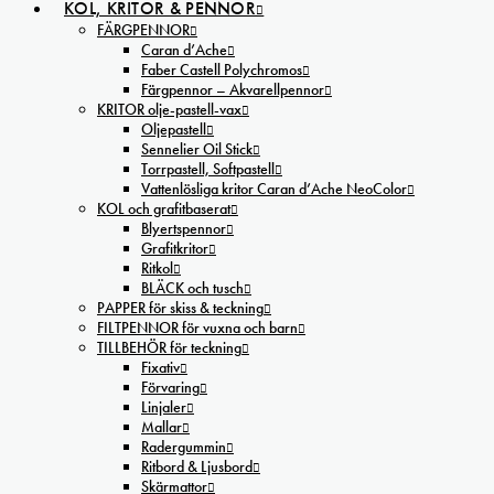
KOL, KRITOR & PENNOR
FÄRGPENNOR
Caran d’Ache
Faber Castell Polychromos
Färgpennor – Akvarellpennor
KRITOR olje-pastell-vax
Oljepastell
Sennelier Oil Stick
Torrpastell, Softpastell
Vattenlösliga kritor Caran d’Ache NeoColor
KOL och grafitbaserat
Blyertspennor
Grafitkritor
Ritkol
BLÄCK och tusch
PAPPER för skiss & teckning
FILTPENNOR för vuxna och barn
TILLBEHÖR för teckning
Fixativ
Förvaring
Linjaler
Mallar
Radergummin
Ritbord & Ljusbord
Skärmattor