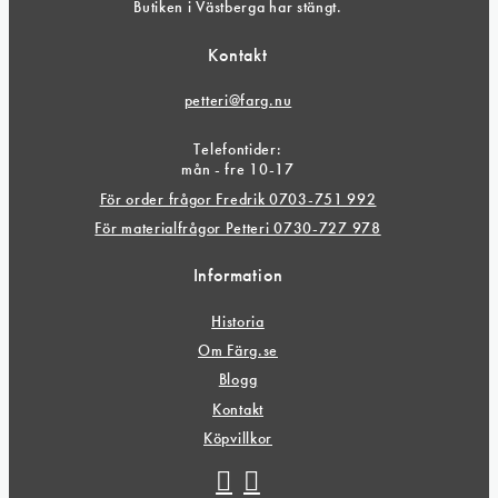
Butiken i Västberga har stängt.
Kontakt
petteri@farg.nu
Telefontider:
mån - fre 10-17
För order frågor Fredrik 0703-751 992
För materialfrågor Petteri 0730-727 978
Information
Historia
Om Färg.se
Blogg
Kontakt
Köpvillkor