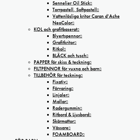
Sennelier Oil Stick
Torrpastell, Softpastell
Vattenlösliga kritor Caran d’Ache
NeoColor
KOL och grafitbaserat
Blyertspennor
Grafitkritor
Ritkol
BLÄCK och tusch
PAPPER för skiss & teckning
FILTPENNOR för vuxna och barn
TILLBEHÖR för teckning
Fixativ
Förvaring
Linjaler
Mallar
Radergummin
Ritbord & Ljusbord
Skärmattor
Vässare
FOAMBOARD