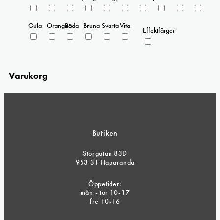
Gula
Orangea
Röda
Bruna
Svarta
Vita
Effektfärger
Varukorg
Butiken
Storgatan 83D
953 31 Haparanda
Öppetider:
mån - tor 10-17
fre 10-16