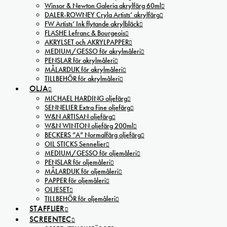
Winsor & Newton Galeria akrylfärg 60ml
DALER-ROWNEY Cryla Artists’ akrylfärg
FW Artists’ Ink flytande akrylbläck
FLASHE Lefranc & Bourgeois
AKRYLSET och AKRYLPAPPER
MEDIUM/GESSO för akrylmåleri
PENSLAR för akrylmåleri
MÅLARDUK för akrylmåleri
TILLBEHÖR för akrylmåleri
OLJA
MICHAEL HARDING oljefärg
SENNELIER Extra Fine oljefärg
W&N ARTISAN oljefärg
W&N WINTON oljefärg 200ml
BECKERS ”A” Normalfärg oljefärg
OIL STICKS Sennelier
MEDIUM/GESSO för oljemåleri
PENSLAR för oljemåleri
MÅLARDUK för oljemåleri
PAPPER för oljemåleri
OLJESET
TILLBEHÖR för oljemåleri
STAFFLIER
SCREENTEC