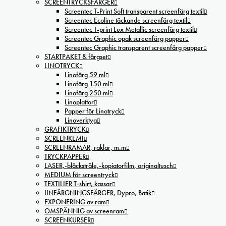
SCREENTRYCKSFÄRGER
Screentec T-Print Soft transparent screenfärg textil
Screentec Ecoline täckande screenfärg textil
Screentec T-print Lux Metallic screenfärg textil
Screentec Graphic opak screenfärg papper
Screentec Graphic transparent screenfärg papper
STARTPAKET & färgset
LINOTRYCK
Linofärg 59 ml
Linofärg 150 ml
Linofärg 250 ml
Linoplattor
Papper för Linotryck
Linoverktyg
GRAFIKTRYCK
SCREENKEMI
SCREENRAMAR, raklar, m.m
TRYCKPAPPER
LASER,-bläckstråle,-kopiatorfilm, oríginaltusch
MEDIUM för screentryck
TEXTILIER T-shirt, kassar
IINFÄRGNINGSFÄRGER, Dypro, Batik
EXPONERING av ram
OMSPÄNNIG av screenram
SCREENKURSER