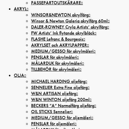
PASSEPARTOUTSKÄRARE
AKRYL
WINSOR&NEWTON akrylfärg
Winsor & Newton Galeria akrylfärg 60ml
DALER-ROWNEY Cryla Artists’ akrylfärg
FW Artists’ Ink flytande akrylbläck
FLASHE Lefranc & Bourgeois
AKRYLSET och AKRYLPAPPER
MEDIUM/GESSO för akrylmåleri
PENSLAR för akrylmåleri
MÅLARDUK för akrylmåleri
TILLBEHÖR för akrylmåleri
OLJA
MICHAEL HARDING oljefärg
SENNELIER Extra Fine oljefärg
W&N ARTISAN oljefärg
W&N WINTON oljefärg 200ml
BECKERS ”A” Normalfärg oljefärg
OIL STICKS Sennelier
MEDIUM/GESSO för oljemåleri
PENSLAR för oljemåleri