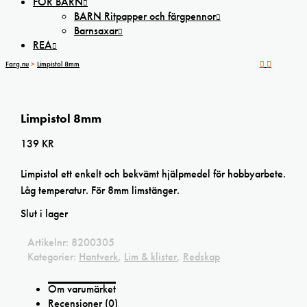
FÖR BARN
BARN Ritpapper och färgpennor
Barnsaxar
REA
Farg.nu
>
Limpistol 8mm
Limpistol 8mm
139
KR
Limpistol ett enkelt och bekvämt hjälpmedel för hobbyarbete.
Låg temperatur. För 8mm limstänger.
Slut i lager
Artikelnr:
8200305
Kategorier:
Hantverk
,
Lim & klister
,
Redskap
Om varumärket
Recensioner (0)