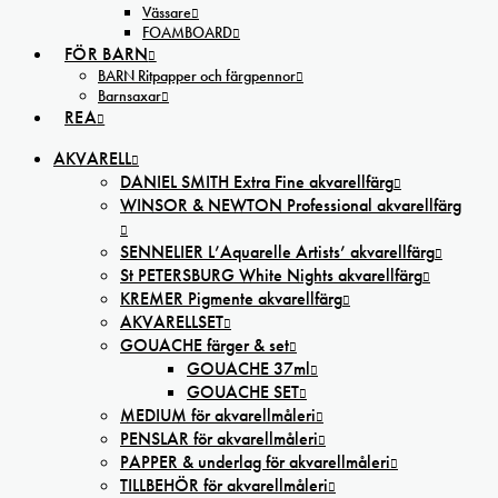
Vässare
FOAMBOARD
FÖR BARN
BARN Ritpapper och färgpennor
Barnsaxar
REA
AKVARELL
DANIEL SMITH Extra Fine akvarellfärg
WINSOR & NEWTON Professional akvarellfärg
SENNELIER L’Aquarelle Artists’ akvarellfärg
St PETERSBURG White Nights akvarellfärg
KREMER Pigmente akvarellfärg
AKVARELLSET
GOUACHE färger & set
GOUACHE 37ml
GOUACHE SET
MEDIUM för akvarellmåleri
PENSLAR för akvarellmåleri
PAPPER & underlag för akvarellmåleri
TILLBEHÖR för akvarellmåleri