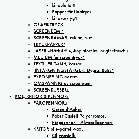
Linoplattor
Papper för Linotryck
Linoverktyg
GRAFIKTRYCK
SCREENKEMI
SCREENRAMAR, raklar, m.m
TRYCKPAPPER
LASER,-bläckstråle,-kopiatorfilm, oríginaltusch
MEDIUM för screentryck
TEXTILIER T-shirt, kassar
IINFÄRGNINGSFÄRGER, Dypro, Batik
EXPONERING av ram
OMSPÄNNIG av screenram
SCREENKURSER
KOL, KRITOR & PENNOR
FÄRGPENNOR
Caran d’Ache
Faber Castell Polychromos
Färgpennor – Akvarellpennor
KRITOR olje-pastell-vax
Oljepastell