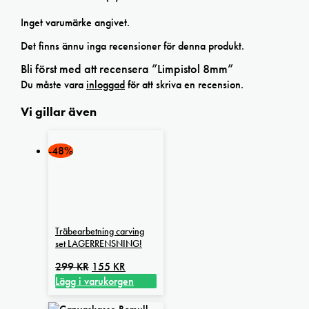
Inget varumärke angivet.
Det finns ännu inga recensioner för denna produkt.
Bli först med att recensera ”Limpistol 8mm”
Du måste vara
inloggad
för att skriva en recension.
Vi gillar även
-48%
Träbearbetning carving
set LAGERRENSNING!
Det
Det
299
KR
155
KR
ursprungliga
nuvarande
Lägg i varukorgen
priset
priset