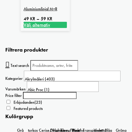
Aluminiumlinjal M+R
Prisintervall:
49
KR
–
59
KR
49 kr
Välj alternativ
Den
till
här
59 kr
produkten
Filtrera produkter
har
flera
varianter.
Text search
De
olika
Kategorier
alternativen
kan
Varumärken
väljas
Price filter
på
Erbjudanden
(23)
produktsidan
Featured products
Kulörgrupp
Grå
turkos
Cerise/Paprika
Delphinium/Menthe
Grey/Pink
Rosa
Transparent
Violetta
Blåa
Gröna