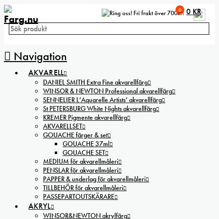
0
0
KR
Fri frakt över 700kr!
Navigation
AKVARELL
DANIEL SMITH Extra Fine akvarellfärg
WINSOR & NEWTON Professional akvarellfärg
SENNELIER L’Aquarelle Artists’ akvarellfärg
St PETERSBURG White Nights akvarellfärg
KREMER Pigmente akvarellfärg
AKVARELLSET
GOUACHE färger & set
GOUACHE 37ml
GOUACHE SET
MEDIUM för akvarellmåleri
PENSLAR för akvarellmåleri
PAPPER & underlag för akvarellmåleri
TILLBEHÖR för akvarellmåleri
PASSEPARTOUTSKÄRARE
AKRYL
WINSOR&NEWTON akrylfärg