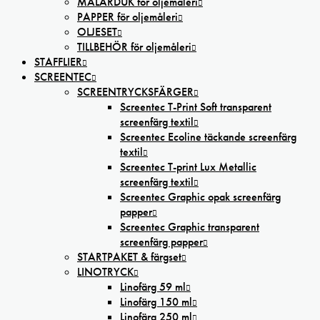
MÅLARDUK för oljemåleri
PAPPER för oljemåleri
OLJESET
TILLBEHÖR för oljemåleri
STAFFLIER
SCREENTEC
SCREENTRYCKSFÄRGER
Screentec T-Print Soft transparent
screenfärg textil
Screentec Ecoline täckande screenfärg
textil
Screentec T-print Lux Metallic
screenfärg textil
Screentec Graphic opak screenfärg
papper
Screentec Graphic transparent
screenfärg papper
STARTPAKET & färgset
LINOTRYCK
Linofärg 59 ml
Linofärg 150 ml
Linofärg 250 ml