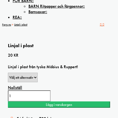
FÖR BARN
BARN Ritpapper och färgpennor
Barnsaxar
REA
Farg.nu
>
Linjal i plast
Linjal i plast
20
KR
Linjal i plast från tyska Möbius & Ruppert!
Nollställ
Linjal
i
plast
Lägg i varukorgen
mängd