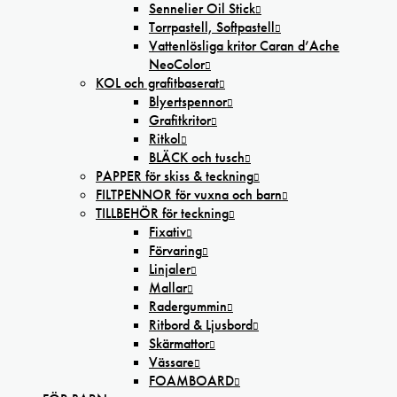
Sennelier Oil Stick
Torrpastell, Softpastell
Vattenlösliga kritor Caran d’Ache
NeoColor
KOL och grafitbaserat
Blyertspennor
Grafitkritor
Ritkol
BLÄCK och tusch
PAPPER för skiss & teckning
FILTPENNOR för vuxna och barn
TILLBEHÖR för teckning
Fixativ
Förvaring
Linjaler
Mallar
Radergummin
Ritbord & Ljusbord
Skärmattor
Vässare
FOAMBOARD