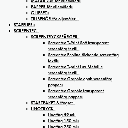
MÅLARDUK för oljemåleri
PAPPER för oljemåleri
OLJESET
TILLBEHÖR för oljemåleri
STAFFLIER
SCREENTEC
SCREENTRYCKSFÄRGER
Screentec T-Print Soft transparent
screenfärg textil
Screentec Ecoline täckande screenfärg
textil
Screentec T-print Lux Metallic
screenfärg textil
Screentec Graphic opak screenfärg
papper
Screentec Graphic transparent
screenfärg papper
STARTPAKET & färgset
LINOTRYCK
Linofärg 59 ml
Linofärg 150 ml
Linofärg 250 ml