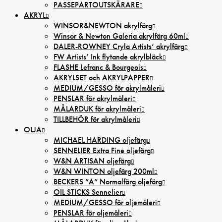
PASSEPARTOUTSKÄRARE
AKRYL
WINSOR&NEWTON akrylfärg
Winsor & Newton Galeria akrylfärg 60ml
DALER-ROWNEY Cryla Artists’ akrylfärg
FW Artists’ Ink flytande akrylbläck
FLASHE Lefranc & Bourgeois
AKRYLSET och AKRYLPAPPER
MEDIUM/GESSO för akrylmåleri
PENSLAR för akrylmåleri
MÅLARDUK för akrylmåleri
TILLBEHÖR för akrylmåleri
OLJA
MICHAEL HARDING oljefärg
SENNELIER Extra Fine oljefärg
W&N ARTISAN oljefärg
W&N WINTON oljefärg 200ml
BECKERS ”A” Normalfärg oljefärg
OIL STICKS Sennelier
MEDIUM/GESSO för oljemåleri
PENSLAR för oljemåleri