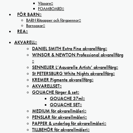
Vässare
FOAMBOARD
FÖR BARN
BARN Ritpapper och färgpennor
Barnsaxar
REA
AKVARELL
DANIEL SMITH Extra Fine akvarellfärg
WINSOR & NEWTON Professional akvarellfärg
SENNELIER L’Aquarelle Artists’ akvarellfärg
St PETERSBURG White Nights akvarellfärg
KREMER Pigmente akvarellfärg
AKVARELLSET
GOUACHE färger & set
GOUACHE 37ml
GOUACHE SET
MEDIUM för akvarellmåleri
PENSLAR för akvarellmåleri
PAPPER & underlag för akvarellmåleri
TILLBEHÖR för akvarellmåleri