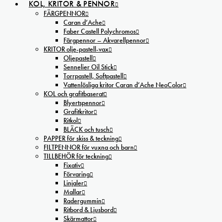
KOL, KRITOR & PENNOR
FÄRGPENNOR
Caran d’Ache
Faber Castell Polychromos
Färgpennor – Akvarellpennor
KRITOR olje-pastell-vax
Oljepastell
Sennelier Oil Stick
Torrpastell, Softpastell
Vattenlösliga kritor Caran d’Ache NeoColor
KOL och grafitbaserat
Blyertspennor
Grafitkritor
Ritkol
BLÄCK och tusch
PAPPER för skiss & teckning
FILTPENNOR för vuxna och barn
TILLBEHÖR för teckning
Fixativ
Förvaring
Linjaler
Mallar
Radergummin
Ritbord & Ljusbord
Skärmattor