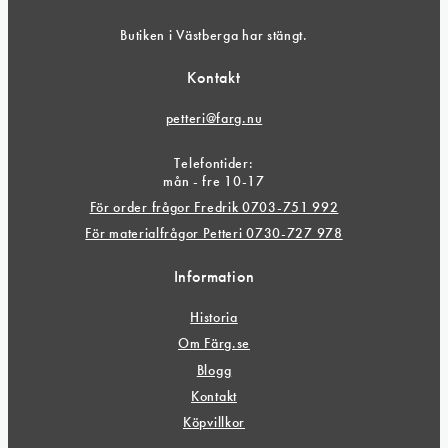
Butiken i Västberga har stängt.
Kontakt
petteri@farg.nu
Telefontider:
mån - fre 10-17
För order frågor Fredrik 0703-751 992
För materialfrågor Petteri 0730-727 978
Information
Historia
Om Färg.se
Blogg
Kontakt
Köpvillkor