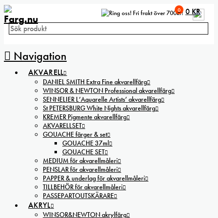
0
0
KR
Fri frakt över 700kr!
Navigation
AKVARELL
DANIEL SMITH Extra Fine akvarellfärg
WINSOR & NEWTON Professional akvarellfärg
SENNELIER L’Aquarelle Artists’ akvarellfärg
St PETERSBURG White Nights akvarellfärg
KREMER Pigmente akvarellfärg
AKVARELLSET
GOUACHE färger & set
GOUACHE 37ml
GOUACHE SET
MEDIUM för akvarellmåleri
PENSLAR för akvarellmåleri
PAPPER & underlag för akvarellmåleri
TILLBEHÖR för akvarellmåleri
PASSEPARTOUTSKÄRARE
AKRYL
WINSOR&NEWTON akrylfärg