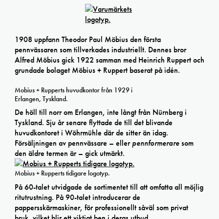
1908 uppfann Theodor Paul Möbius den första
pennvässaren som tillverkades industriellt. Dennes bror
Alfred Möbius gick 1922 samman med Heinrich Ruppert och
grundade bolaget Möbius + Ruppert baserat på idén.
Mobius + Rupperts huvudkontor från 1929 i
Erlangen, Tyskland.
De höll till norr om Erlangen, inte långt från Nürnberg i
Tyskland. Sju år senare flyttade de till det blivande
huvudkontoret i Wöhrmühle där de sitter än idag.
Försäljningen av pennvässare – eller
pennformerare
som
den äldre termen är – gick utmärkt.
Mobius + Rupperts tidigare logotyp.
På 60-talet utvidgade de sortimentet till att omfatta all möjlig
ritutrustning. På 90-talet introducerar de
pappersskärmaskiner, för professionellt såväl som privat
bruk, vilket blir ett viktigt ben i deras utbud.