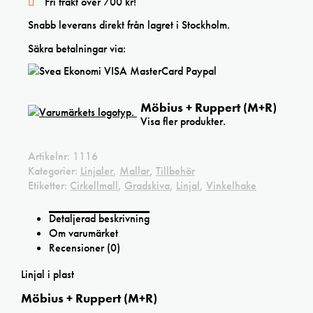
Fri frakt över 700 kr!
Snabb leverans direkt från lagret i Stockholm.
Säkra betalningar via:
Möbius + Ruppert (M+R)
Visa fler produkter.
Artikelnr:
1116
Kategorier:
Linjaler
,
Mallar
,
Tillbehör
Etiketter:
Cirkellmall
,
Gradskiva
,
Linjal
,
Vinkelhake
Detaljerad beskrivning
Om varumärket
Recensioner (0)
Linjal i plast
Möbius + Ruppert (M+R)