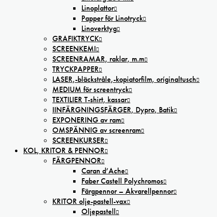
Linoplattor
Papper för Linotryck
Linoverktyg
GRAFIKTRYCK
SCREENKEMI
SCREENRAMAR, raklar, m.m
TRYCKPAPPER
LASER,-bläckstråle,-kopiatorfilm, oríginaltusch
MEDIUM för screentryck
TEXTILIER T-shirt, kassar
IINFÄRGNINGSFÄRGER, Dypro, Batik
EXPONERING av ram
OMSPÄNNIG av screenram
SCREENKURSER
KOL, KRITOR & PENNOR
FÄRGPENNOR
Caran d’Ache
Faber Castell Polychromos
Färgpennor – Akvarellpennor
KRITOR olje-pastell-vax
Oljepastell