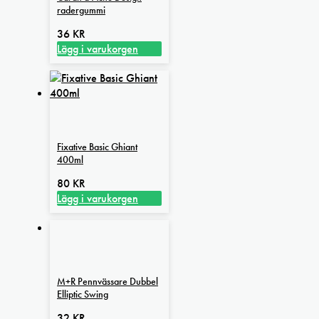
radergummi
36
KR
Lägg i varukorgen
Fixative Basic Ghiant
400ml
80
KR
Lägg i varukorgen
M+R Pennvässare Dubbel
Elliptic Swing
32
KR