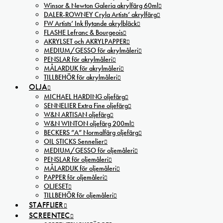
Winsor & Newton Galeria akrylfärg 60ml
DALER-ROWNEY Cryla Artists’ akrylfärg
FW Artists’ Ink flytande akrylbläck
FLASHE Lefranc & Bourgeois
AKRYLSET och AKRYLPAPPER
MEDIUM/GESSO för akrylmåleri
PENSLAR för akrylmåleri
MÅLARDUK för akrylmåleri
TILLBEHÖR för akrylmåleri
OLJA
MICHAEL HARDING oljefärg
SENNELIER Extra Fine oljefärg
W&N ARTISAN oljefärg
W&N WINTON oljefärg 200ml
BECKERS ”A” Normalfärg oljefärg
OIL STICKS Sennelier
MEDIUM/GESSO för oljemåleri
PENSLAR för oljemåleri
MÅLARDUK för oljemåleri
PAPPER för oljemåleri
OLJESET
TILLBEHÖR för oljemåleri
STAFFLIER
SCREENTEC