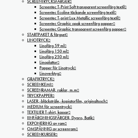
SCREENTRYCKSFÄRGER
Screentec T-Print Soft transparent screenfärg textil
Screentec Ecoline täckande screenfärg textil
Screentec T-print Lux Metallic screenfärg textil
Screentec Graphic opak screenfärg papper
Screentec Graphic transparent screenfärg papper
STARTPAKET & färgset
LINOTRYCK
Linofärg 59 ml
Linofärg 150 ml
Linofärg 250 ml
Linoplattor
Papper för Linotryck
Linoverktyg
GRAFIKTRYCK
SCREENKEMI
SCREENRAMAR, raklar, m.m
TRYCKPAPPER
LASER,-bläckstråle,-kopiatorfilm, oríginaltusch
MEDIUM för screentryck
TEXTILIER T-shirt, kassar
IINFÄRGNINGSFÄRGER, Dypro, Batik
EXPONERING av ram
OMSPÄNNIG av screenram
SCREENKURSER