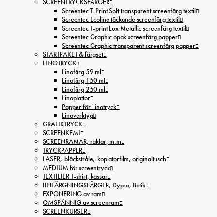
SCREENTRYCKSFÄRGER
Screentec T-Print Soft transparent screenfärg textil
Screentec Ecoline täckande screenfärg textil
Screentec T-print Lux Metallic screenfärg textil
Screentec Graphic opak screenfärg papper
Screentec Graphic transparent screenfärg papper
STARTPAKET & färgset
LINOTRYCK
Linofärg 59 ml
Linofärg 150 ml
Linofärg 250 ml
Linoplattor
Papper för Linotryck
Linoverktyg
GRAFIKTRYCK
SCREENKEMI
SCREENRAMAR, raklar, m.m
TRYCKPAPPER
LASER,-bläckstråle,-kopiatorfilm, oríginaltusch
MEDIUM för screentryck
TEXTILIER T-shirt, kassar
IINFÄRGNINGSFÄRGER, Dypro, Batik
EXPONERING av ram
OMSPÄNNIG av screenram
SCREENKURSER