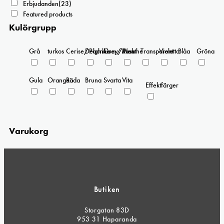
Erbjudanden
(23)
Featured products
Kulörgrupp
Grå
turkos
Cerise/Paprika
Delphinium/Menthe
Grey/Pink
Rosa
Transparent
Violetta
Blåa
Gröna
Gula
Orangea
Röda
Bruna
Svarta
Vita
Effektfärger
Varukorg
Butiken
Storgatan 83D
953 31 Haparanda