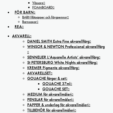
Vässare
FOAMBOARD
FÖR BARN
BARN Ritpapper och färgpennor
Barnsaxar
REA
AKVARELL
DANIEL SMITH Extra Fine akvarellfärg
WINSOR & NEWTON Professional akvarellfärg
SENNELIER L’Aquarelle Artists’ akvarellfärg
St PETERSBURG White Nights akvarellfärg
KREMER Pigmente akvarellfärg
AKVARELLSET
GOUACHE färger & set
GOUACHE 37ml
GOUACHE SET
MEDIUM för akvarellmåleri
PENSLAR för akvarellmåleri
PAPPER & underlag för akvarellmåleri
TILLBEHÖR för akvarellmåleri