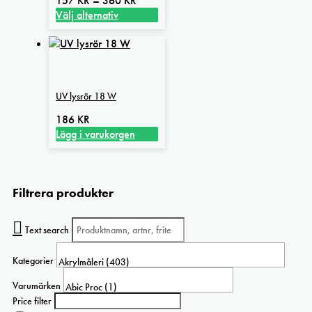
157
KR
–
360
KR
kan
157 kr
Välj alternativ
väljas
Den
till
på
här
360 kr
produktsidan
produkten
har
flera
UV lysrör 18 W
varianter.
De
186
KR
olika
Lägg i varukorgen
alternativen
kan
väljas
på
Filtrera produkter
produktsidan
Text search
Kategorier
Varumärken
Price filter