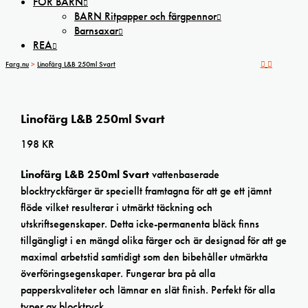
FÖR BARN
BARN Ritpapper och färgpennor
Barnsaxar
REA
Farg.nu
>
Linofärg L&B 250ml Svart
Linofärg L&B 250ml Svart
198
KR
Linofärg L&B 250ml Svart
vattenbaserade
blocktryckfärger är speciellt framtagna för att ge ett jämnt
flöde vilket resulterar i utmärkt täckning och
utskriftsegenskaper. Detta icke-permanenta bläck finns
tillgängligt i en mängd olika färger och är designad för att ge
maximal arbetstid samtidigt som den bibehåller utmärkta
överföringsegenskaper. Fungerar bra på alla
papperskvaliteter och lämnar en slät finish. Perfekt för alla
typer av blocktryck