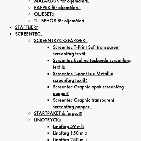
MÅLARDUK för oljemåleri
PAPPER för oljemåleri
OLJESET
TILLBEHÖR för oljemåleri
STAFFLIER
SCREENTEC
SCREENTRYCKSFÄRGER
Screentec T-Print Soft transparent
screenfärg textil
Screentec Ecoline täckande screenfärg
textil
Screentec T-print Lux Metallic
screenfärg textil
Screentec Graphic opak screenfärg
papper
Screentec Graphic transparent
screenfärg papper
STARTPAKET & färgset
LINOTRYCK
Linofärg 59 ml
Linofärg 150 ml
Linofärg 250 ml