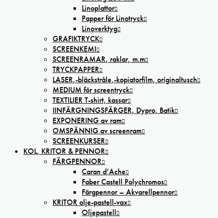
Linoplattor
Papper för Linotryck
Linoverktyg
GRAFIKTRYCK
SCREENKEMI
SCREENRAMAR, raklar, m.m
TRYCKPAPPER
LASER,-bläckstråle,-kopiatorfilm, oríginaltusch
MEDIUM för screentryck
TEXTILIER T-shirt, kassar
IINFÄRGNINGSFÄRGER, Dypro, Batik
EXPONERING av ram
OMSPÄNNIG av screenram
SCREENKURSER
KOL, KRITOR & PENNOR
FÄRGPENNOR
Caran d’Ache
Faber Castell Polychromos
Färgpennor – Akvarellpennor
KRITOR olje-pastell-vax
Oljepastell