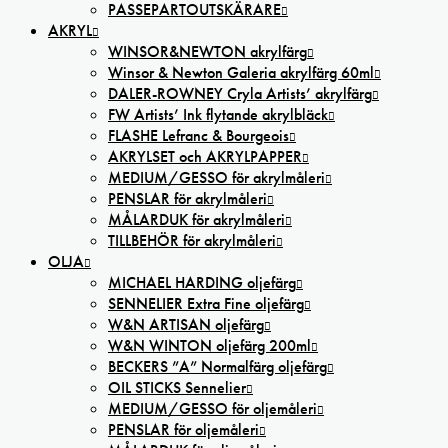
PASSEPARTOUTSKÄRARE
AKRYL
WINSOR&NEWTON akrylfärg
Winsor & Newton Galeria akrylfärg 60ml
DALER-ROWNEY Cryla Artists’ akrylfärg
FW Artists’ Ink flytande akrylbläck
FLASHE Lefranc & Bourgeois
AKRYLSET och AKRYLPAPPER
MEDIUM/GESSO för akrylmåleri
PENSLAR för akrylmåleri
MÅLARDUK för akrylmåleri
TILLBEHÖR för akrylmåleri
OLJA
MICHAEL HARDING oljefärg
SENNELIER Extra Fine oljefärg
W&N ARTISAN oljefärg
W&N WINTON oljefärg 200ml
BECKERS ”A” Normalfärg oljefärg
OIL STICKS Sennelier
MEDIUM/GESSO för oljemåleri
PENSLAR för oljemåleri