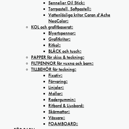
Sennelier Oil Stick
Torrpastell, Softpastell
Vattenlösliga kritor Caran d’Ache
NeoColor
KOL och grafitbaserat
Blyertspennor
Grafitkritor
Ritkol
BLÄCK och tusch
PAPPER för skiss & teckning
FILTPENNOR för vuxna och barn
TILLBEHÖR för teckning
Fixativ
Förvaring
Linjaler
Mallar
Radergummin
Ritbord & Ljusbord
Skärmattor
Vässare
FOAMBOARD