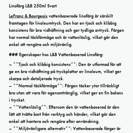
Linofärg L&B 250ml Svart
LeFranc & Bourgeois
vattenbaserade linofärg är särskilt
framtagen för linoleumtryck. Den har en tjock och klibbig
konsistens för bra vidhäftning och ger tydliga avtryck. Färgen
har normal täckförmåga och är vattenlöslig, vilket gör den
enkel att rengöra och miljövänlig.
### Egenskaper hos L&B Vattenbaserad Linofärg:
– **Tjock och klibbig konsistens**: Den är utformad för att
ge en bra vidhäftning på tryckplattor av linoleum, vilket ger
skarpa och detaljerade tryck.
– **Normal täckförmåga**: Färgen täcker ytor tillräckligt
bra utan att vara för ogenomtränglig, vilket ger en fin balans
i trycket.
– **Vattenlöslig**: Eftersom den är vattenbaserad är den
lätt att tvätta bort från verktyg och händer, vilket gör den
enkel att hantera och rengöra efter användning.
– **Miljövänligare alternativ**: Vattenbaserade färger är