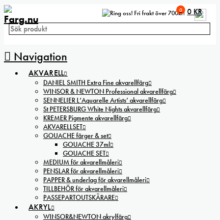
0
0
KR
Fri frakt över 700kr!
Navigation
AKVARELL
DANIEL SMITH Extra Fine akvarellfärg
WINSOR & NEWTON Professional akvarellfärg
SENNELIER L’Aquarelle Artists’ akvarellfärg
St PETERSBURG White Nights akvarellfärg
KREMER Pigmente akvarellfärg
AKVARELLSET
GOUACHE färger & set
GOUACHE 37ml
GOUACHE SET
MEDIUM för akvarellmåleri
PENSLAR för akvarellmåleri
PAPPER & underlag för akvarellmåleri
TILLBEHÖR för akvarellmåleri
PASSEPARTOUTSKÄRARE
AKRYL
WINSOR&NEWTON akrylfärg