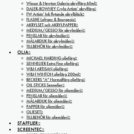
Winsor & Newton Galeria akrylfärg 60ml
DALER-ROWNEY Cryla Artists’ akrylfärg
FW Artists’ Ink flytande akrylbläck
FLASHE Lefranc & Bourgeois
AKRYLSET och AKRYLPAPPER
MEDIUM/GESSO för akrylmåleri
PENSLAR för akrylmåleri
MÅLARDUK för akrylmåleri
TILLBEHÖR för akrylmåleri
OLJA
MICHAEL HARDING oljefärg
SENNELIER Extra Fine oljefärg
W&N ARTISAN oljefärg
W&N WINTON oljefärg 200ml
BECKERS ”A” Normalfärg oljefärg
OIL STICKS Sennelier
MEDIUM/GESSO för oljemåleri
PENSLAR för oljemåleri
MÅLARDUK för oljemåleri
PAPPER för oljemåleri
OLJESET
TILLBEHÖR för oljemåleri
STAFFLIER
SCREENTEC