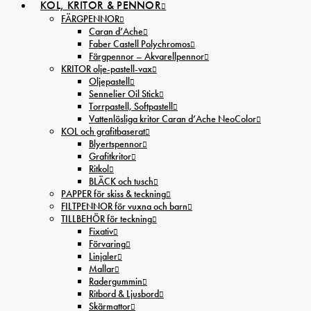
KOL, KRITOR & PENNOR
FÄRGPENNOR
Caran d’Ache
Faber Castell Polychromos
Färgpennor – Akvarellpennor
KRITOR olje-pastell-vax
Oljepastell
Sennelier Oil Stick
Torrpastell, Softpastell
Vattenlösliga kritor Caran d’Ache NeoColor
KOL och grafitbaserat
Blyertspennor
Grafitkritor
Ritkol
BLÄCK och tusch
PAPPER för skiss & teckning
FILTPENNOR för vuxna och barn
TILLBEHÖR för teckning
Fixativ
Förvaring
Linjaler
Mallar
Radergummin
Ritbord & Ljusbord
Skärmattor