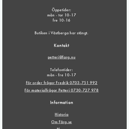
Öppetider:
mån - tor 10-17
fre 10-16
Butiken i Västberga har stängt.
Kontakt
petteri@farg.nu
Telefontider:
mån - fre 10-17
För order frågor Fredrik 0703-751 992
För materialfrågor Petteri 0730-727 978
Information
Historia
Om Färg.se