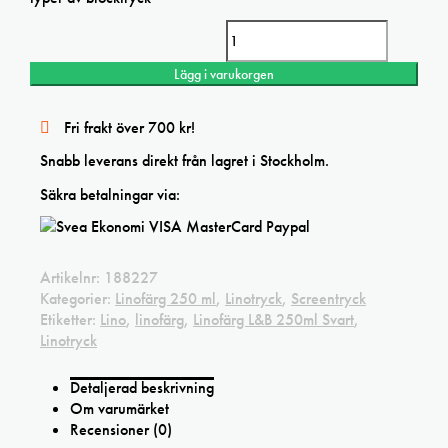
Linofärg L&B 250ml Svart mängd
Lägg i varukorgen
Fri frakt över 700 kr!
Snabb leverans direkt från lagret i Stockholm.
Säkra betalningar via:
Artikelnr:
188227
Kategorier:
Linofärg 250 ml
,
Linotryck
,
Screentryck
Etiketter:
Lino
,
linofärg
,
Linofärg L&B 250ml Svart
,
Linotryck
Detaljerad beskrivning
Om varumärket
Recensioner (0)