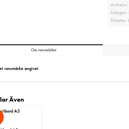
Artikelnr:
Kategori:
Etiketter:
Om varumärket
et varumärke angivet.
llar Även
%