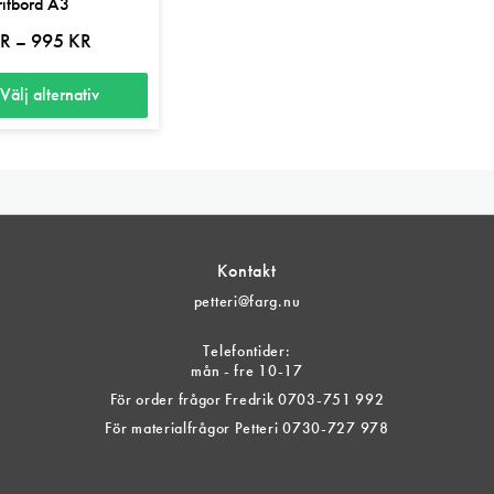
ritbord A3
Prisintervall:
R
995
KR
–
250 kr
till
995 kr
Välj alternativ
ten
Kontakt
er.
petteri@farg.nu
Telefontider:
tiven
mån - fre 10-17
För order frågor Fredrik 0703-751 992
För materialfrågor Petteri 0730-727 978
tsidan