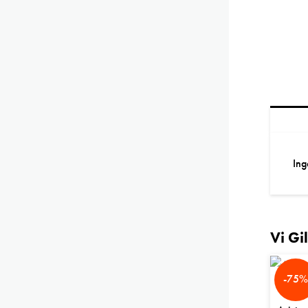
Ing
Vi Gi
-75