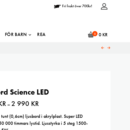
Fri frakt över 700kr!
FÖR BARN
REA
0
0
KR
rd Science LED
KR
2 990
KR
Prisintervall:
–
1
442 kr
till
 tunt (0,6cm) ljusbord i akrylplast. Super LED
2
50 000 timmars lystid. Ljusstyrka i 5 steg 1500-
990 kr