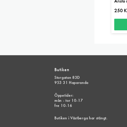
Aristo 
250
K
Den
här
produk
har
flera
Butiken
variant
Storgatan 83D
De
953 31 Haparanda
olika
alterna
Öppetider:
mån - tor 10-17
kan
fre 10-16
väljas
på
Butiken i Västberga har stängt.
produk