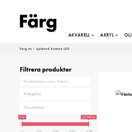
AKVARELL
AKRYL
OL
Farg.nu
>
Ljusbord Science LED
Filtrera produkter
0 kr
12 285 kr
0
3 071
6 143
9 214
12 285