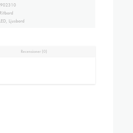
902310
Ritbord
LED
,
Ljusbord
Recensioner (0)