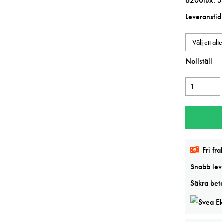
6200lux. 
Leveranstid
Nollställ
Ljusbord
Science
LED
mängd
Fri fra
Snabb leve
Säkra beta