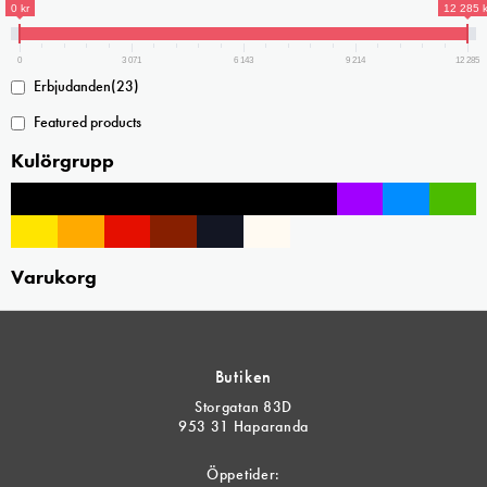
produktsidan
0 kr
12 285 k
0
3 071
6 143
9 214
12 285
Erbjudanden
(23)
Featured products
Kulörgrupp
Varukorg
Butiken
Storgatan 83D
953 31 Haparanda
Öppetider: