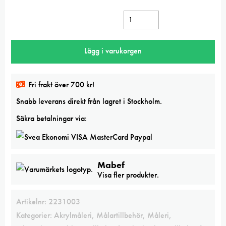
Mabef träpalett oval 30x40cm mängd
Lägg i varukorgen
Fri frakt över 700 kr!
Snabb leverans direkt från lagret i Stockholm.
Säkra betalningar via:
Mabef
Visa fler produkter.
Artikelnr:
2231003
Kategorier:
Akrylmåleri
,
Målartillbehör
,
Måleri
,