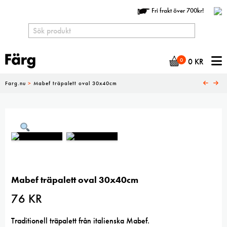
Fri frakt över 700kr!
N
0
0
KR
Farg.nu
>
Mabef träpalett oval 30x40cm
Mabef träpalett oval 30x40cm
76
KR
Traditionell träpalett från italienska Mabef.