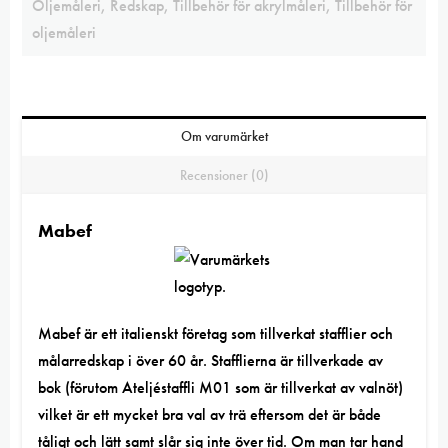
Oljemåleri
,
Redskap
,
Tillbehör för akrylmåleri
,
Tillbehör för
oljemåleri
Om varumärket
Recensioner (0)
Mabef
Mabef är ett italienskt företag som tillverkat stafflier och
målarredskap i över 60 år. Stafflierna är tillverkade av
bok (förutom Ateljéstaffli M01 som är tillverkat av valnöt)
vilket är ett mycket bra val av trä eftersom det är både
tåligt och lätt samt slår sig inte över tid. Om man tar hand