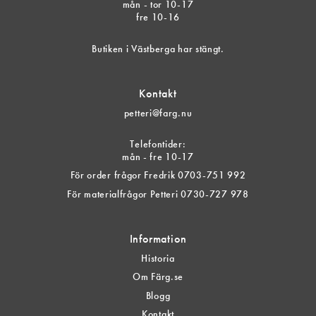
mån - tor 10-17
fre 10-16
Butiken i Västberga har stängt.
Kontakt
petteri@farg.nu
Telefontider:
mån - fre 10-17
För order frågor Fredrik 0703-751 992
För materialfrågor Petteri 0730-727 978
Information
Historia
Om Färg.se
Blogg
Kontakt