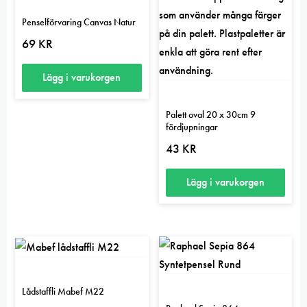
Penselförvaring Canvas Natur
69
KR
Lägg i varukorgen
Palett oval 20 x 30cm 9
fördjupningar
43
KR
Lägg i varukorgen
Lådstaffli Mabef M22