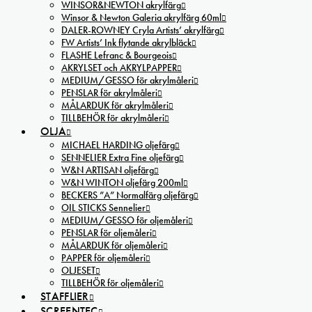
WINSOR&NEWTON akrylfärg
Winsor & Newton Galeria akrylfärg 60ml
DALER-ROWNEY Cryla Artists’ akrylfärg
FW Artists’ Ink flytande akrylbläck
FLASHE Lefranc & Bourgeois
AKRYLSET och AKRYLPAPPER
MEDIUM/GESSO för akrylmåleri
PENSLAR för akrylmåleri
MÅLARDUK för akrylmåleri
TILLBEHÖR för akrylmåleri
OLJA
MICHAEL HARDING oljefärg
SENNELIER Extra Fine oljefärg
W&N ARTISAN oljefärg
W&N WINTON oljefärg 200ml
BECKERS ”A” Normalfärg oljefärg
OIL STICKS Sennelier
MEDIUM/GESSO för oljemåleri
PENSLAR för oljemåleri
MÅLARDUK för oljemåleri
PAPPER för oljemåleri
OLJESET
TILLBEHÖR för oljemåleri
STAFFLIER
SCREENTEC