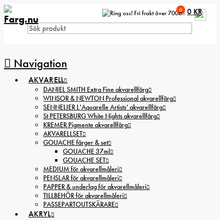
0
0
KR
Fri frakt över 700kr!
Navigation
AKVARELL
DANIEL SMITH Extra Fine akvarellfärg
WINSOR & NEWTON Professional akvarellfärg
SENNELIER L’Aquarelle Artists’ akvarellfärg
St PETERSBURG White Nights akvarellfärg
KREMER Pigmente akvarellfärg
AKVARELLSET
GOUACHE färger & set
GOUACHE 37ml
GOUACHE SET
MEDIUM för akvarellmåleri
PENSLAR för akvarellmåleri
PAPPER & underlag för akvarellmåleri
TILLBEHÖR för akvarellmåleri
PASSEPARTOUTSKÄRARE
AKRYL