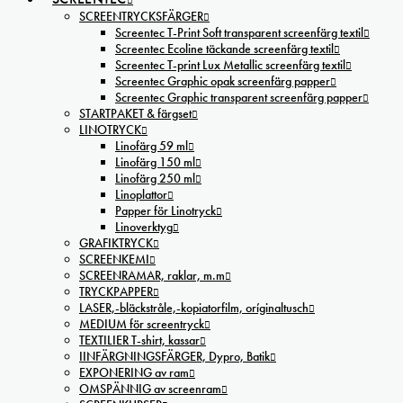
SCREENTRYCKSFÄRGER
Screentec T-Print Soft transparent screenfärg textil
Screentec Ecoline täckande screenfärg textil
Screentec T-print Lux Metallic screenfärg textil
Screentec Graphic opak screenfärg papper
Screentec Graphic transparent screenfärg papper
STARTPAKET & färgset
LINOTRYCK
Linofärg 59 ml
Linofärg 150 ml
Linofärg 250 ml
Linoplattor
Papper för Linotryck
Linoverktyg
GRAFIKTRYCK
SCREENKEMI
SCREENRAMAR, raklar, m.m
TRYCKPAPPER
LASER,-bläckstråle,-kopiatorfilm, oríginaltusch
MEDIUM för screentryck
TEXTILIER T-shirt, kassar
IINFÄRGNINGSFÄRGER, Dypro, Batik
EXPONERING av ram
OMSPÄNNIG av screenram