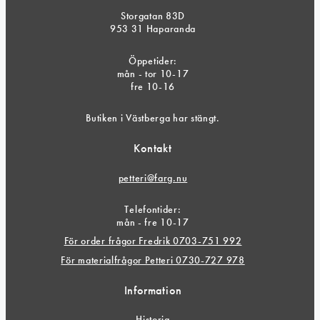
Storgatan 83D
953 31 Haparanda
Öppetider:
mån - tor 10-17
fre 10-16
Butiken i Västberga har stängt.
Kontakt
petteri@farg.nu
Telefontider:
mån - fre 10-17
För order frågor Fredrik 0703-751 992
För materialfrågor Petteri 0730-727 978
Information
Historia