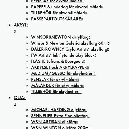
PENSLAR för akvarellmåleri
PAPPER & underlag för akvarellmåleri
TILLBEHÖR för akvarellmåleri
PASSEPARTOUTSKÄRARE
AKRYL
WINSOR&NEWTON akrylfärg
Winsor & Newton Galeria akrylfärg 60ml
DALER-ROWNEY Cryla Artists’ akrylfärg
FW Artists’ Ink flytande akrylbläck
FLASHE Lefranc & Bourgeois
AKRYLSET och AKRYLPAPPER
MEDIUM/GESSO för akrylmåleri
PENSLAR för akrylmåleri
MÅLARDUK för akrylmåleri
TILLBEHÖR för akrylmåleri
OLJA
MICHAEL HARDING oljefärg
SENNELIER Extra Fine oljefärg
W&N ARTISAN oljefärg
W&N WINTON oljefärg 200ml