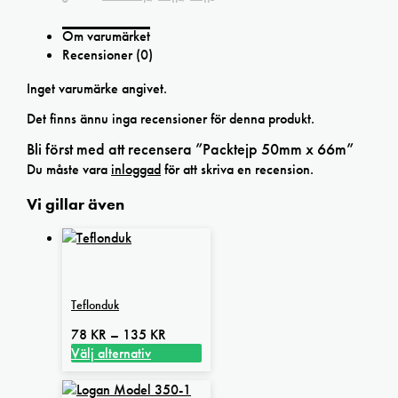
Om varumärket
Recensioner (0)
Inget varumärke angivet.
Det finns ännu inga recensioner för denna produkt.
Bli först med att recensera ”Packtejp 50mm x 66m”
Du måste vara
inloggad
för att skriva en recension.
Vi gillar även
Teflonduk
Prisintervall:
78
KR
–
135
KR
78 kr
Välj alternativ
Den
till
här
135 kr