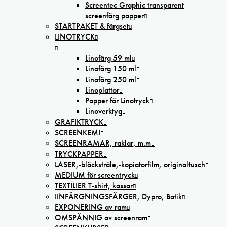
Screentec Graphic transparent
screenfärg papper
STARTPAKET & färgset
LINOTRYCK
Linofärg 59 ml
Linofärg 150 ml
Linofärg 250 ml
Linoplattor
Papper för Linotryck
Linoverktyg
GRAFIKTRYCK
SCREENKEMI
SCREENRAMAR, raklar, m.m
TRYCKPAPPER
LASER,-bläckstråle,-kopiatorfilm, oríginaltusch
MEDIUM för screentryck
TEXTILIER T-shirt, kassar
IINFÄRGNINGSFÄRGER, Dypro, Batik
EXPONERING av ram
OMSPÄNNIG av screenram