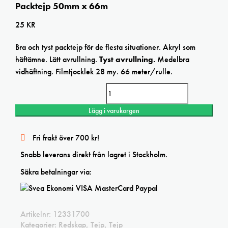
Packtejp 50mm x 66m
25
KR
Bra och tyst packtejp för de flesta situationer. Akryl som
häftämne. Lätt avrullning.
Tyst avrullning.
Medelbra
vidhäftning. Filmtjocklek 28 my. 66 meter/rulle.
Packtejp 50mm x 66m mängd
Lägg i varukorgen
Fri frakt över 700 kr!
Snabb leverans direkt från lagret i Stockholm.
Säkra betalningar via:
Artikelnr:
12331700
Kategorier:
Redskap
,
Tejp
,
Tejp