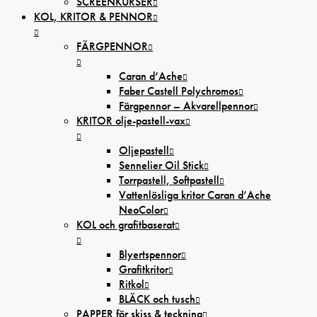
SCREENKURSER
KOL, KRITOR & PENNOR
FÄRGPENNOR
Caran d’Ache
Faber Castell Polychromos
Färgpennor – Akvarellpennor
KRITOR olje-pastell-vax
Oljepastell
Sennelier Oil Stick
Torrpastell, Softpastell
Vattenlösliga kritor Caran d’Ache
NeoColor
KOL och grafitbaserat
Blyertspennor
Grafitkritor
Ritkol
BLÄCK och tusch
PAPPER för skiss & teckning