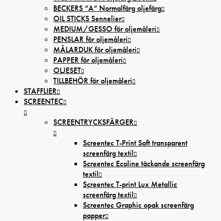
BECKERS ”A” Normalfärg oljefärg
OIL STICKS Sennelier
MEDIUM/GESSO för oljemåleri
PENSLAR för oljemåleri
MÅLARDUK för oljemåleri
PAPPER för oljemåleri
OLJESET
TILLBEHÖR för oljemåleri
STAFFLIER
SCREENTEC
SCREENTRYCKSFÄRGER
Screentec T-Print Soft transparent
screenfärg textil
Screentec Ecoline täckande screenfärg
textil
Screentec T-print Lux Metallic
screenfärg textil
Screentec Graphic opak screenfärg
papper