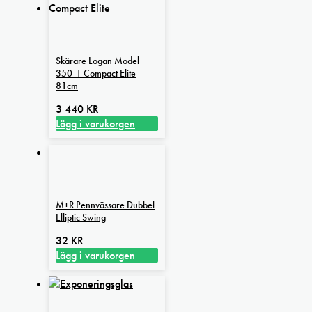
produkten
har
flera
varianter.
Skärare Logan Model
De
350-1 Compact Elite
olika
81cm
alternativen
3 440
KR
kan
Lägg i varukorgen
väljas
på
produktsidan
M+R Pennvässare Dubbel
Elliptic Swing
32
KR
Lägg i varukorgen