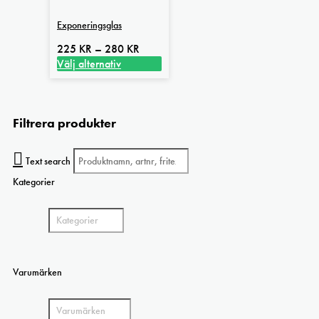
Exponeringsglas
Prisintervall:
225
KR
–
280
KR
225 kr
Välj alternativ
Den
till
här
280 kr
produkten
Filtrera produkter
har
flera
varianter.
Text search
De
olika
Kategorier
alternativen
kan
väljas
på
produktsidan
Varumärken