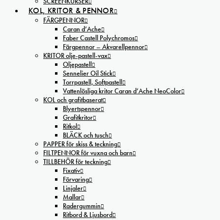
SCREENKURSER
KOL, KRITOR & PENNOR
FÄRGPENNOR
Caran d’Ache
Faber Castell Polychromos
Färgpennor – Akvarellpennor
KRITOR olje-pastell-vax
Oljepastell
Sennelier Oil Stick
Torrpastell, Softpastell
Vattenlösliga kritor Caran d’Ache NeoColor
KOL och grafitbaserat
Blyertspennor
Grafitkritor
Ritkol
BLÄCK och tusch
PAPPER för skiss & teckning
FILTPENNOR för vuxna och barn
TILLBEHÖR för teckning
Fixativ
Förvaring
Linjaler
Mallar
Radergummin
Ritbord & Ljusbord