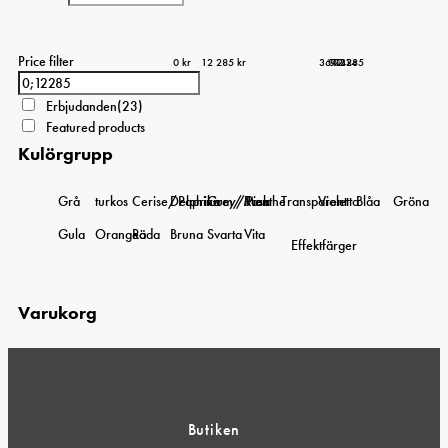
Price filter
0 kr
12 285 kr
3 071
6 143
9 214
12 285
0
Erbjudanden
(23)
Featured products
Kulörgrupp
Grå
turkos
Cerise/Paprika
Delphinium/Menthe
Grey/Pink
Rosa
Transparent
Violetta
Blåa
Gröna
Gula
Orangea
Röda
Bruna
Svarta
Vita
Effektfärger
Varukorg
Butiken