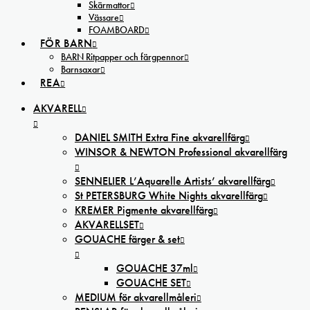
Skärmattor
Vässare
FOAMBOARD
FÖR BARN
BARN Ritpapper och färgpennor
Barnsaxar
REA
AKVARELL
DANIEL SMITH Extra Fine akvarellfärg
WINSOR & NEWTON Professional akvarellfärg
SENNELIER L’Aquarelle Artists’ akvarellfärg
St PETERSBURG White Nights akvarellfärg
KREMER Pigmente akvarellfärg
AKVARELLSET
GOUACHE färger & set
GOUACHE 37ml
GOUACHE SET
MEDIUM för akvarellmåleri