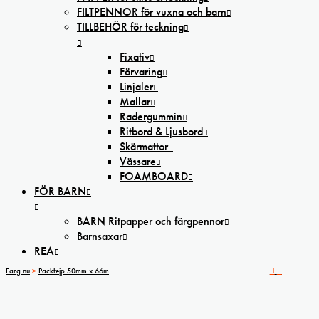
FILTPENNOR för vuxna och barn
TILLBEHÖR för teckning
Fixativ
Förvaring
Linjaler
Mallar
Radergummin
Ritbord & Ljusbord
Skärmattor
Vässare
FOAMBOARD
FÖR BARN
BARN Ritpapper och färgpennor
Barnsaxar
REA
Farg.nu
>
Packtejp 50mm x 66m