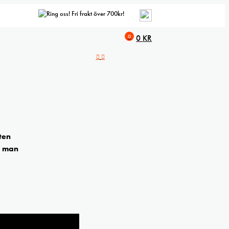
Fri frakt över 700kr!
0
0
KR
ten
m man