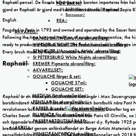
Raphaël-pensel. De finaste hårstråna och borsten importeras från hela
FÖR BARN
BARN Ritpapper och färgpennor
gjord av Raphaël är gjord med konstnären i åtanke. Raphael Sepia 87
Barnsaxar
English
REA
Founded in Paris in 1793 and owned and operated by the Sauer family
AKVARELL
Following the time honored tradition of master and apprentice, the hi
DANIEL SMITH Extra Fine akvarellfärg
WINSOR & NEWTON Professional akvarellfärg
ready to produce a Raphaël brush. The finest hairs and bristles are i
SENNELIER L’Aquarelle Artists’ akvarellfärg
Every brush made by Raphaël is made with the artist in mind.
St PETERSBURG White Nights akvarellfärg
Raphaël
KREMER Pigmente akvarellfärg
AKVARELLSET
GOUACHE färger & set
GOUACHE 37ml
GOUACHE SET
MEDIUM för akvarellmåleri
Raphaël
är en fransk penseltillverkare som ingår i
Max Sauer
-grupp
PENSLAR för akvarellmåleri
borstbindaren Monsieur Parent en pensel- och borstbutik nära Pont Ne
PAPPER & underlag för akvarellmåleri
revolutionen och restaurationen.
Därefter tog en 
TILLBEHÖR för akvarellmåleri
Charles Sauer. Han flyttade verksamheten från Paris till Oinville,
PASSEPARTOUTSKÄRARE
och öppnade en fabrik i Hardricourt. Max Sauer d.y. flyttade 1925 p
AKRYL
breddat utbudet genom anförskaffandet av
Berge Artists Materials
so
WINSOR&NEWTON akrylfärg
penselfabrikören
Isabey
upp, 1994 det anrika
Sennelier
och 2018 f