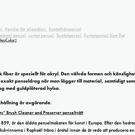
ri
,
Penslar för oljemåleri
,
Syntethårspensel
aphael pensel
,
syntet pensel
,
Syntetpensel
,
Syntetpensel Kort flat
 NeoColor
k fiber är speciellt för akryl. Den välvda formen och känslighe
r exakt penseldrag när man lägger till material, samtidigt so
tag med guldpläterad hylsa.
ghållning är avgörande.
s” Brush Cleaner and Preserver penseltvätt
1859, är den äldsta penselmakaren för konst i Europa. Efter den hedra
kskvinnorna i Raphaël träna i åratal innan de är redo att producera en