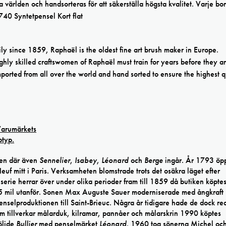
 världen och handsorteras för att säkerställa högsta kvalitet. Varje bor
40 Syntetpensel Kort flat
 since 1859, Raphaël is the oldest fine art brush maker in Europe.
ghly skilled craftswomen of Raphaël must train for years before they a
mported from all over the world and hand sorted to ensure the highest q
en där även
Sennelier
,
Isabey
,
Léonard
och
Berge
ingår. År 1793 öp
uf mitt i Paris. Verksamheten blomstrade trots det osäkra läget efter
serie herrar över under olika perioder fram till 1859 då butiken köpte
 ca 5 mil utanför. Sonen Max Auguste Sauer moderniserade med ångkraf
enselproduktionen till Saint-Brieuc. Några år tidigare hade de dock re
m tillverkar målarduk, kilramar, pannåer och målarskrin 1990 köptes
öljde
Bullier
med penselmärket
Léonard
. 1960 tog sönerna Michel oc