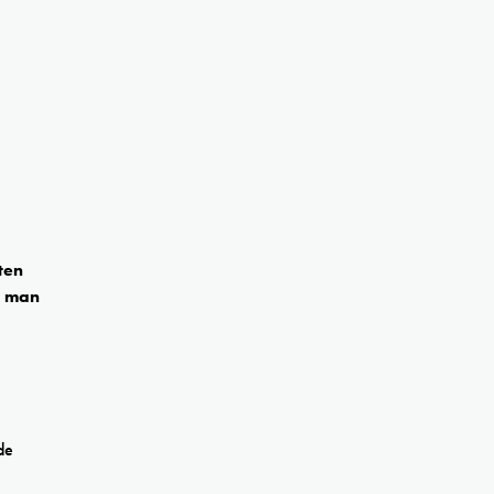
ten
m man
de