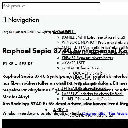
Navigation
AKVARELL
Farg.nu
>
Raphael Sepia 8740 Syntetpensel Kort flat
DANIEL SMITH Extra Fine akvarellfärg
WINSOR & NEWTON Professional akvarel
SENNELIER L’Aquarelle Artists’ akvarellfä
Raphael Sepia 8740 Syntetpensel Kort
St PETERSBURG White Nights akvarellfärg
KREMER Pigmente akvarellfärg
AKVARELLSET
Prisintervall:
91
KR
–
598
KR
GOUACHE färger & set
91 kr
GOUACHE 37ml
Raphael Sepia 8740 Syntetpensel Kort flat syntetisk interloc
till
GOUACHE SET
hos fibern säkerställer en utmärkt respons på duken. Ett me
MEDIUM för akvarellmåleri
598 kr
PENSLAR för akvarellmåleri
respekterar akrylernas ”gest”. Långt vinrött lackerat hand
PAPPER & underlag för akvarellmåleri
Media: Akryl
TILLBEHÖR för akvarellmåleri
Användning: 8740 är för detaljarbete, där kontrollerad fär
PASSEPARTOUTSKÄRARE
AKRYL
Vi rekommenderar uteslutande att använda
Original B&J ”The Maste
WINSOR&NEWTON akrylfärg
Winsor & Newton Galeria akrylfärg 60ml
DALER-ROWNEY Cryla Artists’ akrylfärg