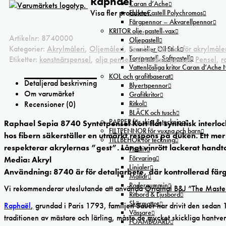
Raphaël
Caran d’Ache
Visa fler produkter.
Faber Castell Polychromos
Färgpennor – Akvarellpennor
KRITOR olje-pastell-vax
Artikelnr:
8740000
Oljepastell
Kategorier:
Akrylmåleri
,
Oljemåleri
,
Penslar
,
Penslar för akrylmåle
Sennelier Oil Stick
Torrpastell, Softpastell
Etiketter:
konstnärspensel
,
olja pensel
,
oljemåleri pensel
,
Pensel
,
r
Vattenlösliga kritor Caran d’Ache
KOL och grafitbaserat
Detaljerad beskrivning
Blyertspennor
Om varumärket
Grafitkritor
Recensioner (0)
Ritkol
BLÄCK och tusch
PAPPER för skiss & teckning
Raphael Sepia 8740 Syntetpensel Kort flat syntetisk interloc
FILTPENNOR för vuxna och barn
hos fibern säkerställer en utmärkt respons på duken. Ett me
TILLBEHÖR för teckning
respekterar akrylernas ”gest”. Långt vinrött lackerat hand
Fixativ
Förvaring
Media: Akryl
Linjaler
Användning: 8740 är för detaljarbete, där kontrollerad fär
Mallar
Radergummin
Vi rekommenderar uteslutande att använda
Original B&J ”The Master
Ritbord & Ljusbord
Skärmattor
Raphaël
,
grundad i Paris 1793, familjen Sauer har drivit den sedan 
Vässare
traditionen av mästare och lärling, måste de mycket skickliga hantver
FOAMBOARD