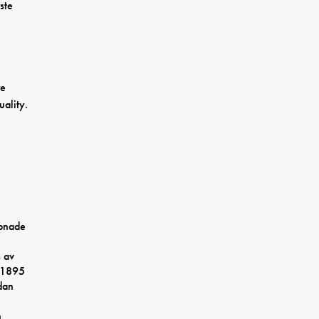
ste
re
uality.
pnade
s av
t 1895
dan
h