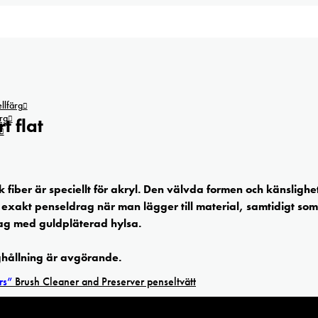
lfärg
rg
 flat
k fiber är speciellt för akryl. Den välvda formen och känslighe
r exakt penseldrag när man lägger till material, samtidigt so
tag med guldpläterad hylsa.
ghållning är avgörande.
rs”
Brush Cleaner and Preserver penseltvätt