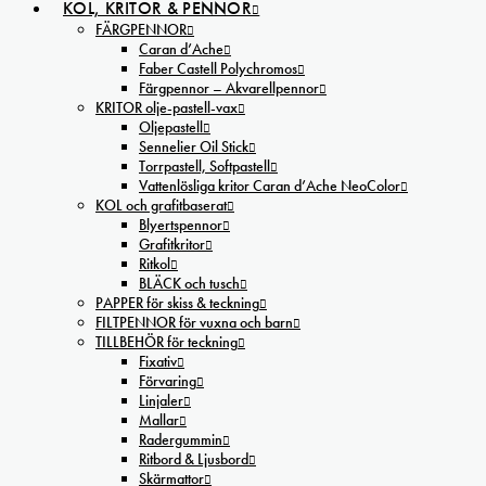
KOL, KRITOR & PENNOR
FÄRGPENNOR
Caran d’Ache
Faber Castell Polychromos
Färgpennor – Akvarellpennor
KRITOR olje-pastell-vax
Oljepastell
Sennelier Oil Stick
Torrpastell, Softpastell
Vattenlösliga kritor Caran d’Ache NeoColor
KOL och grafitbaserat
Blyertspennor
Grafitkritor
Ritkol
BLÄCK och tusch
PAPPER för skiss & teckning
FILTPENNOR för vuxna och barn
TILLBEHÖR för teckning
Fixativ
Förvaring
Linjaler
Mallar
Radergummin
Ritbord & Ljusbord
Skärmattor