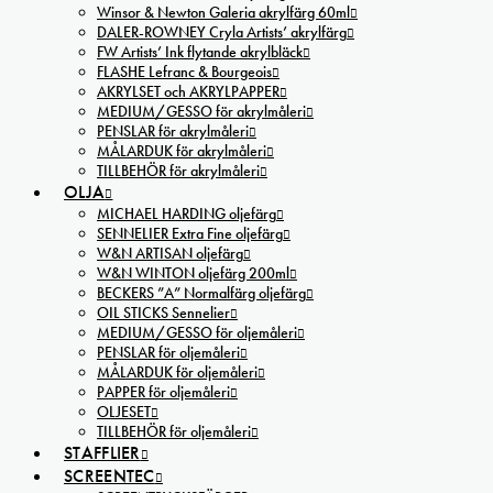
Winsor & Newton Galeria akrylfärg 60ml
DALER-ROWNEY Cryla Artists’ akrylfärg
FW Artists’ Ink flytande akrylbläck
FLASHE Lefranc & Bourgeois
AKRYLSET och AKRYLPAPPER
MEDIUM/GESSO för akrylmåleri
PENSLAR för akrylmåleri
MÅLARDUK för akrylmåleri
TILLBEHÖR för akrylmåleri
OLJA
MICHAEL HARDING oljefärg
SENNELIER Extra Fine oljefärg
W&N ARTISAN oljefärg
W&N WINTON oljefärg 200ml
BECKERS ”A” Normalfärg oljefärg
OIL STICKS Sennelier
MEDIUM/GESSO för oljemåleri
PENSLAR för oljemåleri
MÅLARDUK för oljemåleri
PAPPER för oljemåleri
OLJESET
TILLBEHÖR för oljemåleri
STAFFLIER
SCREENTEC