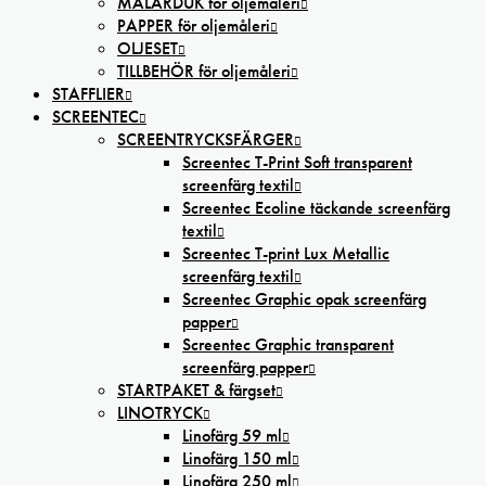
MÅLARDUK för oljemåleri
PAPPER för oljemåleri
OLJESET
TILLBEHÖR för oljemåleri
STAFFLIER
SCREENTEC
SCREENTRYCKSFÄRGER
Screentec T-Print Soft transparent
screenfärg textil
Screentec Ecoline täckande screenfärg
textil
Screentec T-print Lux Metallic
screenfärg textil
Screentec Graphic opak screenfärg
papper
Screentec Graphic transparent
screenfärg papper
STARTPAKET & färgset
LINOTRYCK
Linofärg 59 ml
Linofärg 150 ml
Linofärg 250 ml