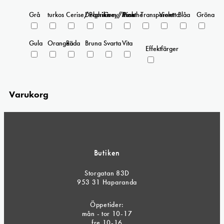
Grå
turkos
Cerise/Paprika
Delphinium/Menthe
Grey/Pink
Rosa
Transparent
Violetta
Blåa
Gröna
Gula
Orangea
Röda
Bruna
Svarta
Vita
Effektfärger
Varukorg
Butiken
Storgatan 83D
953 31 Haparanda
Öppetider:
mån - tor 10-17
fre 10-16