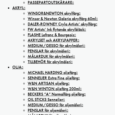
PASSEPARTOUTSKÄRARE
AKRYL
WINSOR&NEWTON akrylfärg
Winsor & Newton Galeria akrylfärg 60ml
DALER-ROWNEY Cryla Artists’ akrylfärg
FW Artists’ Ink flytande akrylbläck
FLASHE Lefranc & Bourgeois
AKRYLSET och AKRYLPAPPER
MEDIUM/GESSO för akrylmåleri
PENSLAR för akrylmåleri
MÅLARDUK för akrylmåleri
TILLBEHÖR för akrylmåleri
OLJA
MICHAEL HARDING oljefärg
SENNELIER Extra Fine oljefärg
W&N ARTISAN oljefärg
W&N WINTON oljefärg 200ml
BECKERS ”A” Normalfärg oljefärg
OIL STICKS Sennelier
MEDIUM/GESSO för oljemåleri
PENSLAR för oljemåleri