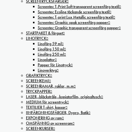
SCREENTRYCKSFÄRGER
Screentec T-Print Soft transparent screenfärg textil
Screentec Ecoline täckande screenfärg textil
Screentec T-print Lux Metallic screenfärg textil
Screentec Graphic opak screenfärg papper
Screentec Graphic transparent screenfärg papper
STARTPAKET & färgset
LINOTRYCK
Linofärg 59 ml
Linofärg 150 ml
Linofärg 250 ml
Linoplattor
Papper för Linotryck
Linoverktyg
GRAFIKTRYCK
SCREENKEMI
SCREENRAMAR, raklar, m.m
TRYCKPAPPER
LASER,-bläckstråle,-kopiatorfilm, oríginaltusch
MEDIUM för screentryck
TEXTILIER T-shirt, kassar
IINFÄRGNINGSFÄRGER, Dypro, Batik
EXPONERING av ram
OMSPÄNNIG av screenram
SCREENKURSER