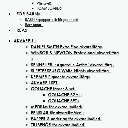
Vässare
FOAMBOARD
FÖR BARN
BARN Ritpapper och färgpennor
Barnsaxar
REA
AKVARELL
DANIEL SMITH Extra Fine akvarellfärg
WINSOR & NEWTON Professional akvarellfärg
SENNELIER L’Aquarelle Artists’ akvarellfärg
St PETERSBURG White Nights akvarellfärg
KREMER Pigmente akvarellfärg
AKVARELLSET
GOUACHE färger & set
GOUACHE 37ml
GOUACHE SET
MEDIUM för akvarellmåleri
PENSLAR för akvarellmåleri
PAPPER & underlag för akvarellmåleri
TILLBEHÖR för akvarellmåleri