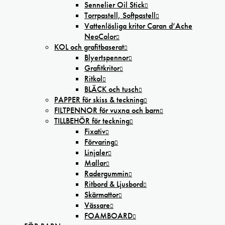
Sennelier Oil Stick
Torrpastell, Softpastell
Vattenlösliga kritor Caran d’Ache
NeoColor
KOL och grafitbaserat
Blyertspennor
Grafitkritor
Ritkol
BLÄCK och tusch
PAPPER för skiss & teckning
FILTPENNOR för vuxna och barn
TILLBEHÖR för teckning
Fixativ
Förvaring
Linjaler
Mallar
Radergummin
Ritbord & Ljusbord
Skärmattor
Vässare
FOAMBOARD