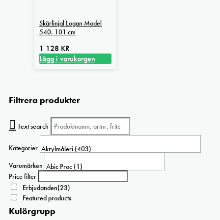
produktsidan
flera
varianter.
Skärlinjal Logan Model
De
540. 101 cm
olika
alternativen
1 128
KR
kan
Lägg i varukorgen
väljas
på
produktsidan
Filtrera produkter
Text search
Kategorier
Varumärken
Price filter
Erbjudanden
(23)
Featured products
Kulörgrupp