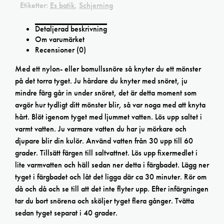
Etiketter:
Es batik
,
Schjerning
Detaljerad beskrivning
Om varumärket
Recensioner (0)
Med ett nylon- eller bomullssnöre så knyter du ett mönster
på det torra tyget. Ju hårdare du knyter med snöret, ju
mindre färg går in under snöret, det är detta moment som
avgör hur tydligt ditt mönster blir, så var noga med att knyta
hårt. Blöt igenom tyget med ljummet vatten. Lös upp saltet i
varmt vatten. Ju varmare vatten du har ju mörkare och
djupare blir din kulör. Använd vatten från 30 upp till 60
grader. Tillsätt färgen till saltvattnet. Lös upp fixermedlet i
lite varmvatten och häll sedan ner detta i färgbadet. Lägg ner
tyget i färgbadet och låt det ligga där ca 30 minuter. Rör om
då och då och se till att det inte flyter upp. Efter infärgningen
tar du bort snörena och sköljer tyget flera gånger. Tvätta
sedan tyget separat i 40 grader.