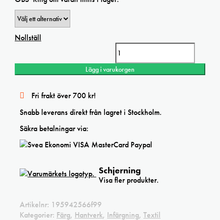
Nollställ
Schjerning Batikfärg 100ml mängd
Lägg i varukorgen
Fri frakt över 700 kr!
Snabb leverans direkt från lagret i Stockholm.
Säkra betalningar via:
Schjerning
Visa fler produkter.
Artikelnr:
195942566f99
Kategorier:
Färg
,
Hantverk
,
Infärgning
,
Textil