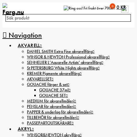
0
0
KR
Fri frakt över 700kr!
Navigation
AKVARELL
DANIEL SMITH Extra Fine akvarellfärg
WINSOR & NEWTON Professional akvarellfärg
SENNELIER L’Aquarelle Artists’ akvarellfärg
St PETERSBURG White Nights akvarellfärg
KREMER Pigmente akvarellfärg
AKVARELLSET
GOUACHE färger & set
GOUACHE 37ml
GOUACHE SET
MEDIUM för akvarellmåleri
PENSLAR för akvarellmåleri
PAPPER & underlag för akvarellmåleri
TILLBEHÖR för akvarellmåleri
PASSEPARTOUTSKÄRARE
AKRYL
WINSOR&NEWTON akrylfärg