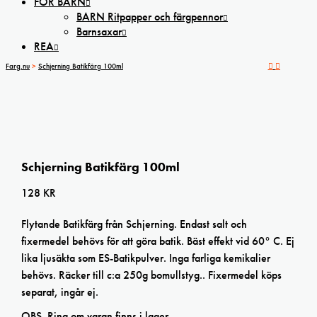
FÖR BARN
BARN Ritpapper och färgpennor
Barnsaxar
REA
Farg.nu
>
Schjerning Batikfärg 100ml
Schjerning Batikfärg 100ml
128
KR
Flytande Batikfärg från Schjerning. Endast salt och
fixermedel behövs för att göra batik. Bäst effekt vid 60° C. Ej
lika ljusäkta som ES-Batikpulver. Inga farliga kemikalier
behövs. Räcker till c:a 250g bomullstyg.. Fixermedel köps
separat, ingår ej.
OBS Ring om varan finns i lager.