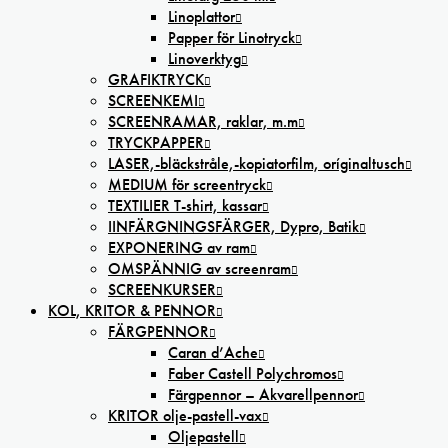
Linoplattor
Papper för Linotryck
Linoverktyg
GRAFIKTRYCK
SCREENKEMI
SCREENRAMAR, raklar, m.m
TRYCKPAPPER
LASER,-bläckstråle,-kopiatorfilm, oríginaltusch
MEDIUM för screentryck
TEXTILIER T-shirt, kassar
IINFÄRGNINGSFÄRGER, Dypro, Batik
EXPONERING av ram
OMSPÄNNIG av screenram
SCREENKURSER
KOL, KRITOR & PENNOR
FÄRGPENNOR
Caran d’Ache
Faber Castell Polychromos
Färgpennor – Akvarellpennor
KRITOR olje-pastell-vax
Oljepastell