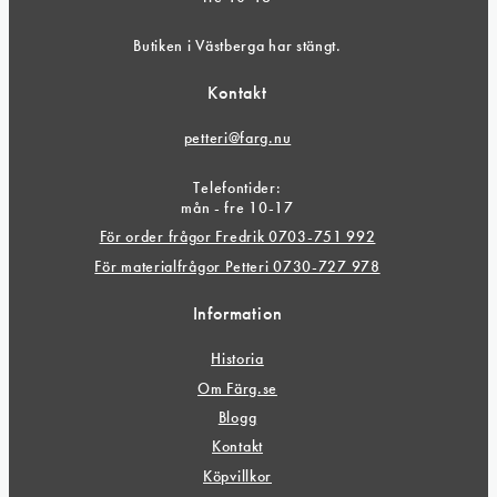
Butiken i Västberga har stängt.
Kontakt
petteri@farg.nu
Telefontider:
mån - fre 10-17
För order frågor Fredrik 0703-751 992
För materialfrågor Petteri 0730-727 978
Information
Historia
Om Färg.se
Blogg
Kontakt
Köpvillkor