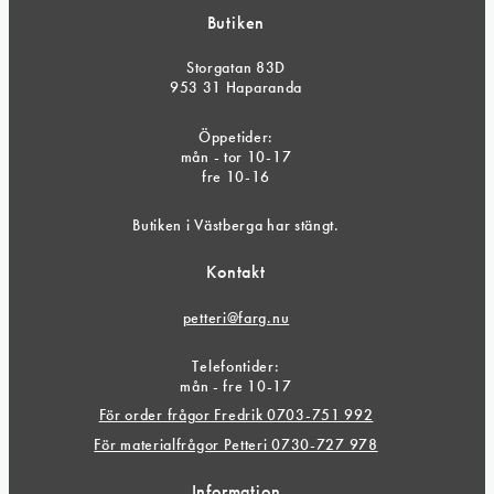
Butiken
Storgatan 83D
953 31 Haparanda
Öppetider:
mån - tor 10-17
fre 10-16
Butiken i Västberga har stängt.
Kontakt
petteri@farg.nu
Telefontider:
mån - fre 10-17
För order frågor Fredrik 0703-751 992
För materialfrågor Petteri 0730-727 978
Information