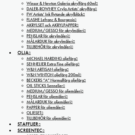
Winsor & Newton Galeria akrylfärg 60ml
DALER-ROWNEY Cryla Artists’ akrylfärg
FW Artists’ Ink flytande akrylbläck
FLASHE Lefranc & Bourgeois
AKRYLSET och AKRYLPAPPER
MEDIUM/GESSO för akrylmåleri
PENSLAR för akrylmåleri
MÅLARDUK för akrylmåleri
TILLBEHÖR för akrylmåleri
OLJA
MICHAEL HARDING oljefärg
SENNELIER Extra Fine oljefärg
W&N ARTISAN oljefärg
W&N WINTON oljefärg 200ml
BECKERS ”A” Normalfärg oljefärg
OIL STICKS Sennelier
MEDIUM/GESSO för oljemåleri
PENSLAR för oljemåleri
MÅLARDUK för oljemåleri
PAPPER för oljemåleri
OLJESET
TILLBEHÖR för oljemåleri
STAFFLIER
SCREENTEC