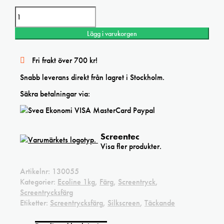
Screentec Ecoline opak screenfärg Fluo rosa 1kg mängd
Lägg i varukorgen
Fri frakt över 700 kr!
Snabb leverans direkt från lagret i Stockholm.
Säkra betalningar via:
Screentec
Visa fler produkter.
Artikelnr:
130055
Kategorier:
Ecoline 1kg
,
Färg
,
Screentryck
,
Screentrycksfärg
Etiketter:
Screentrycksfärg
,
Silkscreen
,
Täckande