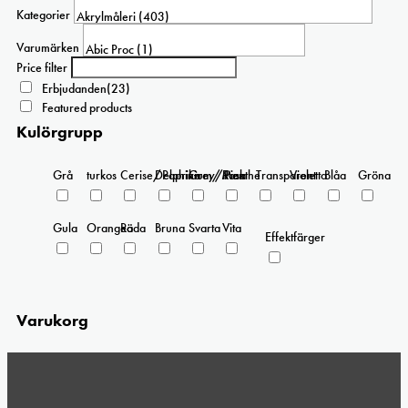
olika
Kategorier
alternativen
kan
Varumärken
väljas
Price filter
på
Erbjudanden
(23)
produktsidan
Featured products
Kulörgrupp
Grå
turkos
Cerise/Paprika
Delphinium/Menthe
Grey/Pink
Rosa
Transparent
Violetta
Blåa
Gröna
Gula
Orangea
Röda
Bruna
Svarta
Vita
Effektfärger
Varukorg