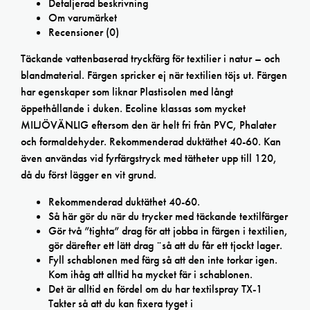
Detaljerad beskrivning
Om varumärket
Recensioner (0)
Täckande vattenbaserad tryckfärg för textilier i natur – och
blandmaterial. Färgen spricker ej när textilien töjs ut. Färgen
har egenskaper som liknar Plastisolen med långt
öppethållande i duken. Ecoline klassas som mycket
MILJÖVÄNLIG eftersom den är helt fri från PVC, Phalater
och formaldehyder. Rekommenderad duktäthet 40-60. Kan
även användas vid fyrfärgstryck med tätheter upp till 120,
då du först lägger en vit grund.
Rekommenderad duktäthet 40-60.
Så här gör du när du trycker med täckande textilfärger
Gör två ”tighta” drag för att jobba in färgen i textilien,
gör därefter ett lätt drag ¨så att du får ett tjockt lager.
Fyll schablonen med färg så att den inte torkar igen.
Kom ihåg att alltid ha mycket fär i schablonen.
Det är alltid en fördel om du har textilspray TX-1
Takter så att du kan fixera tyget i