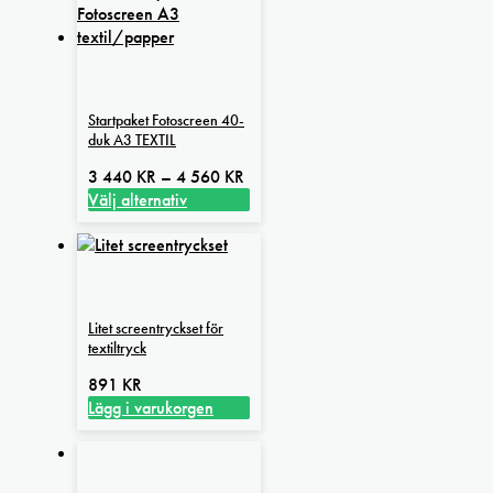
Startpaket Fotoscreen 40-
duk A3 TEXTIL
Prisintervall:
3 440
KR
–
4 560
KR
3
Välj alternativ
Den
440 kr
här
till
produkten
4
har
560 kr
flera
Litet screentryckset för
varianter.
textiltryck
De
olika
891
KR
alternativen
Lägg i varukorgen
kan
väljas
på