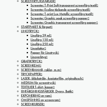
SCREENTRYCKSFÄRGER
Screentec T-Print Soft transparent screenfärg textil
Screentec Ecoline täckande screenfärg textil
Screentec T-print Lux Metallic screenfärg textil
Screentec Graphic opak screenfärg papper
Screentec Graphic transparent screenfärg papper
STARTPAKET & färgset
LINOTRYCK
Linofärg 59 ml
Linofärg 150 ml
Linofärg 250 ml
Linoplattor
Papper för Linotryck
Linoverktyg
GRAFIKTRYCK
SCREENKEMI
SCREENRAMAR, raklar, m.m
TRYCKPAPPER
LASER,-bläckstråle,-kopiatorfilm, oríginaltusch
MEDIUM för screentryck
TEXTILIER T-shirt, kassar
IINFÄRGNINGSFÄRGER, Dypro, Batik
EXPONERING av ram
OMSPÄNNIG av screenram
SCREENKURSER