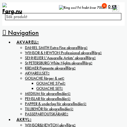
0
0
KR
Fri frakt över 700kr!
Navigation
AKVARELL
DANIEL SMITH Extra Fine akvarellfärg
WINSOR & NEWTON Professional akvarellfärg
SENNELIER L’Aquarelle Artists’ akvarellfärg
St PETERSBURG White Nights akvarellfärg
KREMER Pigmente akvarellfärg
AKVARELLSET
GOUACHE färger & set
GOUACHE 37ml
GOUACHE SET
MEDIUM för akvarellmåleri
PENSLAR för akvarellmåleri
PAPPER & underlag för akvarellmåleri
TILLBEHÖR för akvarellmåleri
PASSEPARTOUTSKÄRARE
AKRYL
WINSOR&NEWTON akrylfärg