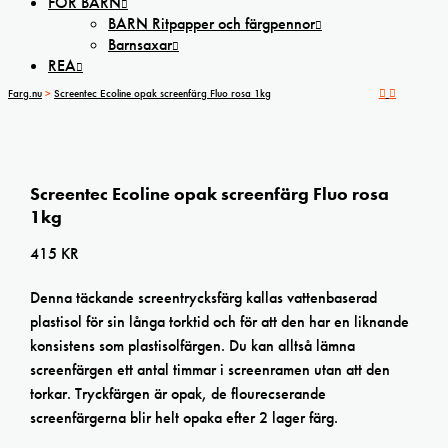
FÖR BARN
BARN Ritpapper och färgpennor
Barnsaxar
REA
Farg.nu
>
Screentec Ecoline opak screenfärg Fluo rosa 1kg
Screentec Ecoline opak screenfärg Fluo rosa
1kg
415
KR
Denna täckande screentrycksfärg kallas vattenbaserad
plastisol för sin långa torktid och för att den har en liknande
konsistens som plastisolfärgen. Du kan alltså lämna
screenfärgen ett antal timmar i screenramen utan att den
torkar. Tryckfärgen är opak, de flourecserande
screenfärgerna blir helt opaka efter 2 lager färg.