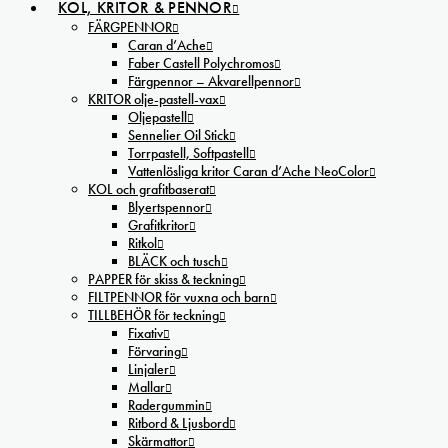
KOL, KRITOR & PENNOR
FÄRGPENNOR
Caran d’Ache
Faber Castell Polychromos
Färgpennor – Akvarellpennor
KRITOR olje-pastell-vax
Oljepastell
Sennelier Oil Stick
Torrpastell, Softpastell
Vattenlösliga kritor Caran d’Ache NeoColor
KOL och grafitbaserat
Blyertspennor
Grafitkritor
Ritkol
BLÄCK och tusch
PAPPER för skiss & teckning
FILTPENNOR för vuxna och barn
TILLBEHÖR för teckning
Fixativ
Förvaring
Linjaler
Mallar
Radergummin
Ritbord & Ljusbord
Skärmattor