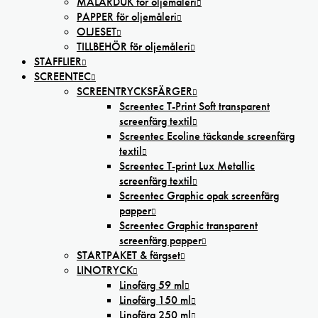
MÅLARDUK för oljemåleri
PAPPER för oljemåleri
OLJESET
TILLBEHÖR för oljemåleri
STAFFLIER
SCREENTEC
SCREENTRYCKSFÄRGER
Screentec T-Print Soft transparent
screenfärg textil
Screentec Ecoline täckande screenfärg
textil
Screentec T-print Lux Metallic
screenfärg textil
Screentec Graphic opak screenfärg
papper
Screentec Graphic transparent
screenfärg papper
STARTPAKET & färgset
LINOTRYCK
Linofärg 59 ml
Linofärg 150 ml
Linofärg 250 ml