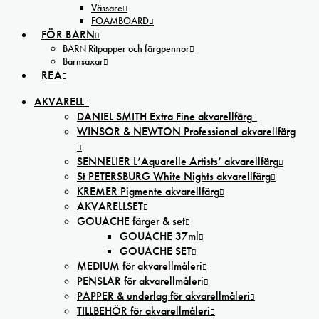
Vässare
FOAMBOARD
FÖR BARN
BARN Ritpapper och färgpennor
Barnsaxar
REA
AKVARELL
DANIEL SMITH Extra Fine akvarellfärg
WINSOR & NEWTON Professional akvarellfärg
SENNELIER L’Aquarelle Artists’ akvarellfärg
St PETERSBURG White Nights akvarellfärg
KREMER Pigmente akvarellfärg
AKVARELLSET
GOUACHE färger & set
GOUACHE 37ml
GOUACHE SET
MEDIUM för akvarellmåleri
PENSLAR för akvarellmåleri
PAPPER & underlag för akvarellmåleri
TILLBEHÖR för akvarellmåleri