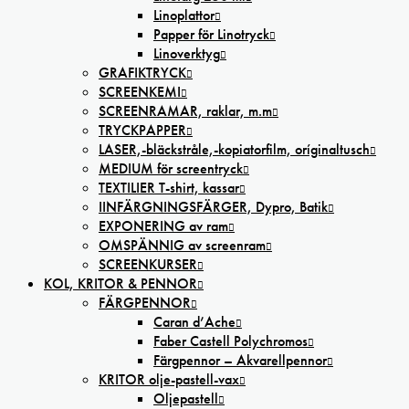
Linoplattor
Papper för Linotryck
Linoverktyg
GRAFIKTRYCK
SCREENKEMI
SCREENRAMAR, raklar, m.m
TRYCKPAPPER
LASER,-bläckstråle,-kopiatorfilm, oríginaltusch
MEDIUM för screentryck
TEXTILIER T-shirt, kassar
IINFÄRGNINGSFÄRGER, Dypro, Batik
EXPONERING av ram
OMSPÄNNIG av screenram
SCREENKURSER
KOL, KRITOR & PENNOR
FÄRGPENNOR
Caran d’Ache
Faber Castell Polychromos
Färgpennor – Akvarellpennor
KRITOR olje-pastell-vax
Oljepastell