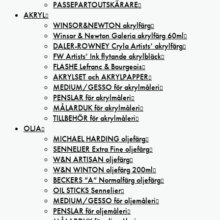
PASSEPARTOUTSKÄRARE
AKRYL
WINSOR&NEWTON akrylfärg
Winsor & Newton Galeria akrylfärg 60ml
DALER-ROWNEY Cryla Artists’ akrylfärg
FW Artists’ Ink flytande akrylbläck
FLASHE Lefranc & Bourgeois
AKRYLSET och AKRYLPAPPER
MEDIUM/GESSO för akrylmåleri
PENSLAR för akrylmåleri
MÅLARDUK för akrylmåleri
TILLBEHÖR för akrylmåleri
OLJA
MICHAEL HARDING oljefärg
SENNELIER Extra Fine oljefärg
W&N ARTISAN oljefärg
W&N WINTON oljefärg 200ml
BECKERS ”A” Normalfärg oljefärg
OIL STICKS Sennelier
MEDIUM/GESSO för oljemåleri
PENSLAR för oljemåleri