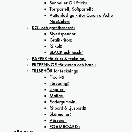
Sennelier Oil Stick
Torrpastell, Softpastell
Vattenlösliga kritor Caran d’Ache
NeoColor
KOL och grafitbaserat
Blyertspennor
Grafitkritor
Ritkol
BLÄCK och tusch
PAPPER för skiss & teckning
FILTPENNOR för vuxna och barn
TILLBEHÖR för teckning
Fixativ
Förvaring
Linjaler
Mallar
Radergummin
Ritbord & Ljusbord
Skärmattor
Vässare
FOAMBOARD