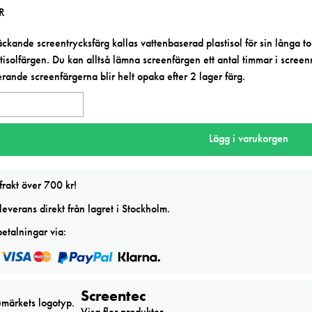
R
ckande screentrycksfärg kallas vattenbaserad plastisol för sin långa to
tisolfärgen. Du kan alltså lämna screenfärgen ett antal timmar i scree
erande screenfärgerna blir helt opaka efter 2 lager färg.
ec
Lägg i varukorgen
rg
frakt över 700 kr!
everans direkt från lagret i Stockholm.
etalningar via:
Screentec
Visa fler produkter.