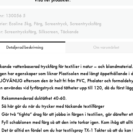
lnr:
130056 5
rier:
Ecoline 5kg
,
Färg
,
Screentryck
,
Screentrycksfärg
er:
Screentrycksfärg
,
Silkscreen
,
Täckande
Detaljerad beskrivning
Om varumärket
kande vattenbaserad tryckfärg för textilier i natur – och blandmaterial. 
gen har egenskaper som liknar Plastisolen med långt öppethållande i 
JÖVÄNLIG eftersom den är helt fri från PVC, Phalater och formalde
n användas vid fyrfärgstryck med tätheter upp till 120, då du först läg
Rekommenderad duktäthet 40-60.
Så här gör du när du trycker med täckande textilfärger
Gör två ”tighta” drag för att jobba in färgen i textilien, gör därefter ett 
Fyll schablonen med färg så att den inte torkar igen. Kom ihåg att allt
Det är alltid en fördel om du har textilspray TX-1 Takter så att du kan 