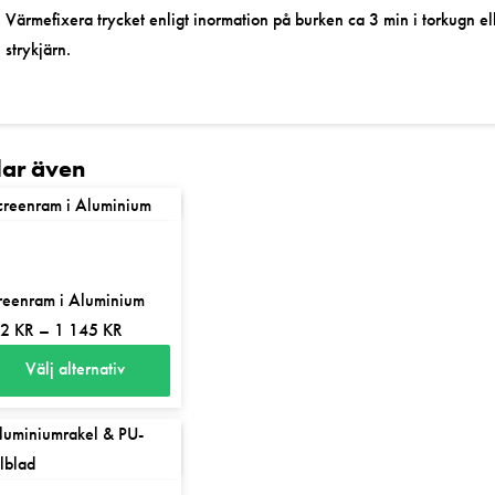
Värmefixera trycket enligt inormation på burken ca 3 min i torkugn el
strykjärn.
llar även
reenram i Aluminium
Prisintervall:
72
KR
–
1 145
KR
372 kr
Välj alternativ
till
n
1
r
145 kr
odukten