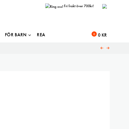
Fri frakt över 700kr!
FÖR BARN
REA
0
0
KR