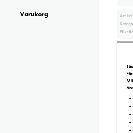
Varukorg
Artike
Katego
Etikett
Täc
Fär
MIL
äve