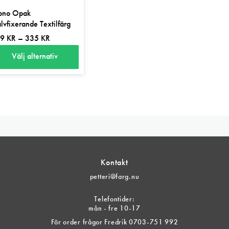
no Opak
ra
oduktsidan
älvfixerande Textilfärg
ianter.
Prisintervall:
59
KR
–
335
KR
159 kr
ka
Välj alternativ
till
ernativen
n
335 kr
n
r
jas
odukten
r
oduktsidan
ra
ianter.
Kontakt
ka
petteri@farg.nu
ernativen
n
Telefontider:
mån - fre 10-17
jas
För order frågor Fredrik 0703-751 992