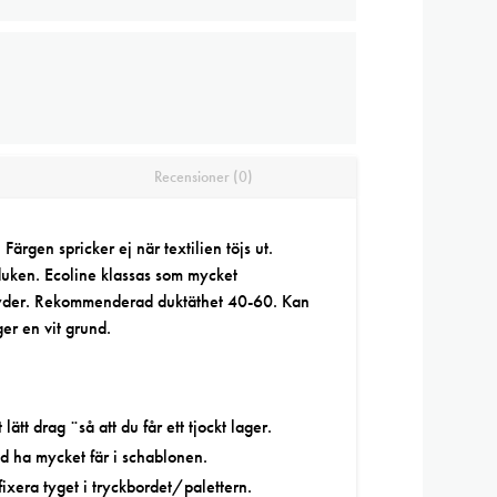
Recensioner (0)
Färgen spricker ej när textilien töjs ut.
duken. Ecoline klassas som mycket
hyder. Rekommenderad duktäthet 40-60. Kan
ger en vit grund.
lätt drag ¨så att du får ett tjockt lager.
id ha mycket fär i schablonen.
fixera tyget i tryckbordet/palettern.