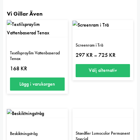
Vi Gillar Även
5.00
Screenram i Trä
Textilspraylim Vattenbaserad
Prisintervall:
297
KR
725
KR
–
Tenax
297 kr
till
168
KR
725 kr
Välj alternativ
Den
Lägg i varukorgen
här
produkten
har
flera
varianter.
De
Staedtler Lumocolor Permanent
Beskiktningstråg
Special