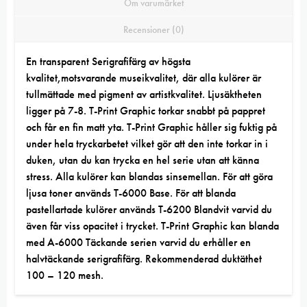
Om varumärket
Recensioner (0)
En transparent Serigrafifärg av högsta
kvalitet,motsvarande museikvalitet, där alla kulörer är
tullmättade med pigment av artistkvalitet. Ljusäktheten
ligger på 7-8. T-Print Graphic torkar snabbt på pappret
och får en fin matt yta. T-Print Graphic håller sig fuktig på
under hela tryckarbetet vilket gör att den inte torkar in i
duken, utan du kan trycka en hel serie utan att känna
stress. Alla kulörer kan blandas sinsemellan. För att göra
ljusa toner används T-6000 Base. För att blanda
pastellartade kulörer används T-6200 Blandvit varvid du
även får viss opacitet i trycket. T-Print Graphic kan blanda
med A-6000 Täckande serien varvid du erhåller en
halvtäckande serigrafifärg. Rekommenderad duktäthet
100 – 120 mesh.