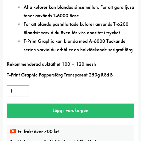
Alla kulörer kan blandas sinsemellan. För att göra ljusa
toner används T-6000 Base.
För att blanda pastellartade kulörer används T-6200
Blandvit varvid du även får viss opasitet i trycket.
T-Print Graphic kan blanda med A-6000 Täckande
serien varvid du erhåller en halvtäckande serigrafifärg.
Rekommenderad duktäthet 100 – 120 mesh
T-Print Graphic Pappersfärg Transparent 250g Röd B
Screentec
T-
print
Lägg i varukorgen
Graphic
RÖD
transparent
Fri frakt över 700 kr!
pappersfärg