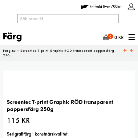
Fri frakt över 700kr!
N
0
0
KR
Farg.nu
>
Screentec T-print Graphic RÖD transparent pappersfärg
250g
Screentec T-print Graphic RÖD transparent
pappersfärg 250g
115
KR
Serigrafifärg i konstnärskvalitet.