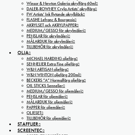
Winsor & Newton Galeria akrylfärg 60ml
DALER-ROWNEY Cryla Artists’ akrylfärg
FW Artists’ Ink flytande akrylbläck
FLASHE Lefranc & Bourgeois
AKRYLSET och AKRYLPAPPER
MEDIUM/GESSO för akrylmåleri
PENSLAR för akrylmåleri
MÅLARDUK för akrylmåleri
TILLBEHÖR för akrylmåleri
OLJA
MICHAEL HARDING oljefärg
SENNELIER Extra Fine oljefärg
W&N ARTISAN oljefärg
W&N WINTON oljefärg 200ml
BECKERS ”A” Normalfärg oljefärg
OIL STICKS Sennelier
MEDIUM/GESSO för oljemåleri
PENSLAR för oljemåleri
MÅLARDUK för oljemåleri
PAPPER för oljemåleri
OLJESET
TILLBEHÖR för oljemåleri
STAFFLIER
SCREENTEC