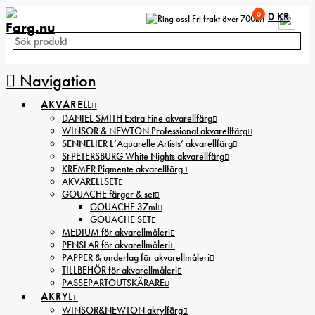
0
0
KR
Fri frakt över 700kr!
Navigation
AKVARELL
DANIEL SMITH Extra Fine akvarellfärg
WINSOR & NEWTON Professional akvarellfärg
SENNELIER L’Aquarelle Artists’ akvarellfärg
St PETERSBURG White Nights akvarellfärg
KREMER Pigmente akvarellfärg
AKVARELLSET
GOUACHE färger & set
GOUACHE 37ml
GOUACHE SET
MEDIUM för akvarellmåleri
PENSLAR för akvarellmåleri
PAPPER & underlag för akvarellmåleri
TILLBEHÖR för akvarellmåleri
PASSEPARTOUTSKÄRARE
AKRYL
WINSOR&NEWTON akrylfärg