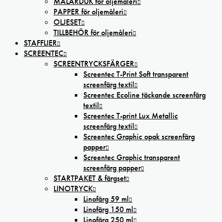
MÅLARDUK för oljemåleri
PAPPER för oljemåleri
OLJESET
TILLBEHÖR för oljemåleri
STAFFLIER
SCREENTEC
SCREENTRYCKSFÄRGER
Screentec T-Print Soft transparent
screenfärg textil
Screentec Ecoline täckande screenfärg
textil
Screentec T-print Lux Metallic
screenfärg textil
Screentec Graphic opak screenfärg
papper
Screentec Graphic transparent
screenfärg papper
STARTPAKET & färgset
LINOTRYCK
Linofärg 59 ml
Linofärg 150 ml
Linofärg 250 ml