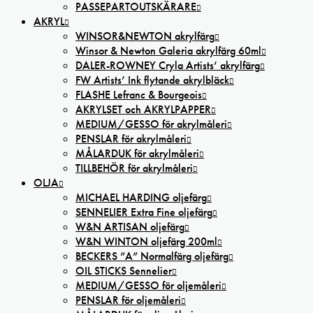
PASSEPARTOUTSKÄRARE
AKRYL
WINSOR&NEWTON akrylfärg
Winsor & Newton Galeria akrylfärg 60ml
DALER-ROWNEY Cryla Artists’ akrylfärg
FW Artists’ Ink flytande akrylbläck
FLASHE Lefranc & Bourgeois
AKRYLSET och AKRYLPAPPER
MEDIUM/GESSO för akrylmåleri
PENSLAR för akrylmåleri
MÅLARDUK för akrylmåleri
TILLBEHÖR för akrylmåleri
OLJA
MICHAEL HARDING oljefärg
SENNELIER Extra Fine oljefärg
W&N ARTISAN oljefärg
W&N WINTON oljefärg 200ml
BECKERS ”A” Normalfärg oljefärg
OIL STICKS Sennelier
MEDIUM/GESSO för oljemåleri
PENSLAR för oljemåleri