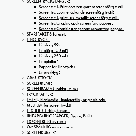
SCREENTRYCKSFÄRGER
Screentec T-Print Soft transparent screenfärg textil
Screentec Ecoline täckande screenfärg textil
Screentec T-print Lux Metallic screenfärg textil
Screentec Graphic opak screenfärg papper
Screentec Graphic transparent screenfärg papper
STARTPAKET & färgset
LINOTRYCK
Linofärg 59 ml
Linofärg 150 ml
Linofärg 250 ml
Linoplattor
Papper för Linotryck
Linoverktyg
GRAFIKTRYCK
SCREENKEMI
SCREENRAMAR, raklar, m.m
TRYCKPAPPER
LASER,-bläckstråle,-kopiatorfilm, oríginaltusch
MEDIUM för screentryck
TEXTILIER T-shirt, kassar
IINFÄRGNINGSFÄRGER, Dypro, Batik
EXPONERING av ram
OMSPÄNNIG av screenram
SCREENKURSER