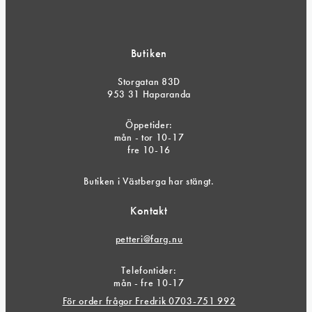
Butiken
Storgatan 83D
953 31 Haparanda
Öppetider:
mån - tor 10-17
fre 10-16
Butiken i Västberga har stängt.
Kontakt
petteri@farg.nu
Telefontider:
mån - fre 10-17
För order frågor Fredrik 0703-751 992