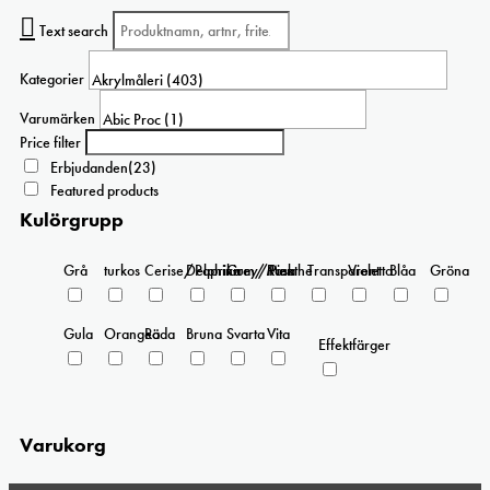
Text search
Kategorier
Varumärken
Price filter
Erbjudanden
(23)
Featured products
Kulörgrupp
Grå
turkos
Cerise/Paprika
Delphinium/Menthe
Grey/Pink
Rosa
Transparent
Violetta
Blåa
Gröna
Gula
Orangea
Röda
Bruna
Svarta
Vita
Effektfärger
Varukorg