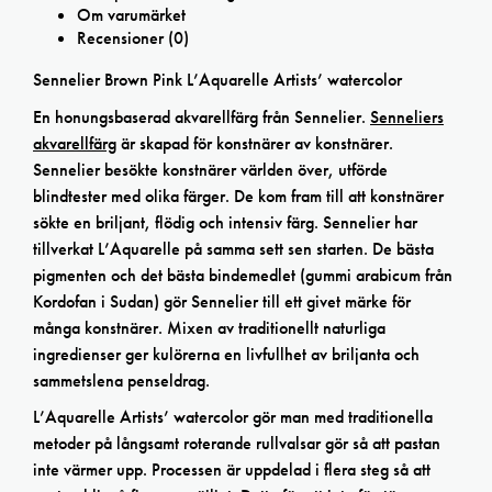
Om varumärket
Recensioner (0)
Sennelier Brown Pink L’Aquarelle Artists’ watercolor
En honungsbaserad akvarellfärg från Sennelier.
Senneliers
akvarellfärg
är skapad för konstnärer av konstnärer.
Sennelier besökte konstnärer världen över, utförde
blindtester med olika färger. De kom fram till att konstnärer
sökte en briljant, flödig och intensiv färg. Sennelier har
tillverkat L’Aquarelle på samma sett sen starten. De bästa
pigmenten och det bästa bindemedlet (gummi arabicum från
Kordofan i Sudan) gör Sennelier till ett givet märke för
många konstnärer. Mixen av traditionellt naturliga
ingredienser ger kulörerna en livfullhet av briljanta och
sammetslena penseldrag.
L’Aquarelle Artists’ watercolor gör man med traditionella
metoder på långsamt roterande rullvalsar gör så att pastan
inte värmer upp. Processen är uppdelad i flera steg så att