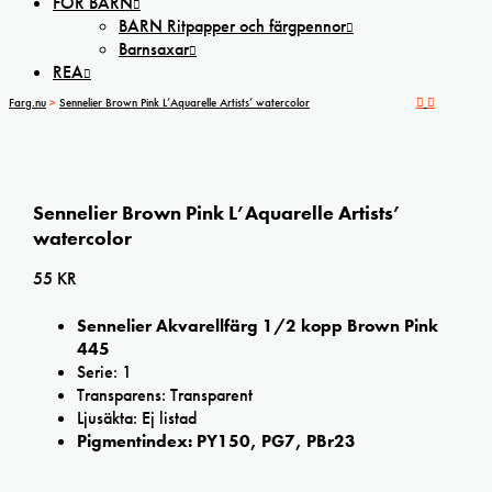
FÖR BARN
BARN Ritpapper och färgpennor
Barnsaxar
REA
Farg.nu
>
Sennelier Brown Pink L’Aquarelle Artists’ watercolor
Sennelier Brown Pink L’Aquarelle Artists’
watercolor
55
KR
Sennelier Akvarellfärg 1/2 kopp Brown Pink
445
Serie: 1
Transparens: Transparent
Ljusäkta: Ej listad
Pigmentindex: PY150, PG7, PBr23
Sennelier Brown Pink L’Aquarelle Artists’ watercolor mängd