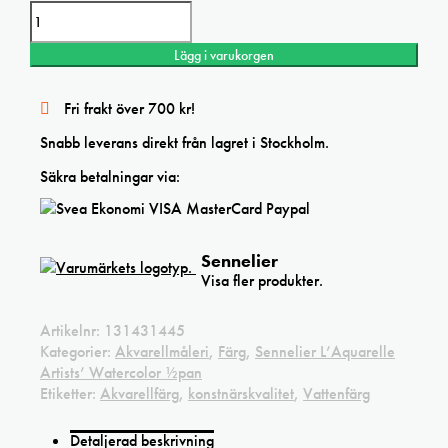
Lägg i varukorgen
Fri frakt över 700 kr!
Snabb leverans direkt från lagret i Stockholm.
Säkra betalningar via:
Sennelier
Visa fler produkter.
Artikelnr:
131431445
Kategorier:
Akvarellmåleri
,
Färg
,
Sennelier L’Aquarelle
Artists’ Watercolor ½pan
Etiketter:
Akvarellfärg
,
konstnärskvalitet
,
Vattenfärg
Detaljerad beskrivning