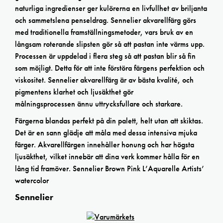
naturliga ingredienser ger kulörerna en livfullhet av briljanta
och sammetslena penseldrag. Sennelier akvarellfärg görs
med traditionella framställningsmetoder, vars bruk av en
långsam roterande slipsten gör så att pastan inte värms upp.
Processen är uppdelad i flera steg så att pastan blir så fin
som möjligt. Detta för att inte förstöra färgens perfektion och
viskositet. Sennelier akvarellfärg är av bästa kvalité, och
pigmentens klarhet och ljusäkthet gör
målningsprocessen ännu uttrycksfullare och starkare.
Färgerna blandas perfekt på din palett, helt utan att skiktas.
Det är en sann glädje att måla med dessa intensiva mjuka
färger. Akvarellfärgen innehåller honung och har högsta
ljusäkthet, vilket innebär att dina verk kommer hålla för en
lång tid framöver. Sennelier Brown Pink L’Aquarelle Artists’
watercolor
Sennelier