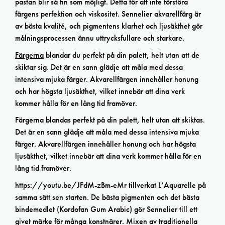
pastan blir så fin som möjligt. Detta för att inte förstöra
färgens perfektion och viskositet. Sennelier akvarellfärg är
av bästa kvalité, och pigmentens klarhet och ljusäkthet gör
målningsprocessen ännu uttrycksfullare och starkare.
Färgerna
blandar du perfekt på din palett, helt utan att de
skiktar sig. Det är en sann glädje att måla med dessa
intensiva mjuka färger. Akvarellfärgen innehåller honung
och har högsta ljusäkthet, vilket innebär att dina verk
kommer hålla för en lång tid framöver.
Färgerna blandas perfekt på din palett, helt utan att skiktas.
Det är en sann glädje att måla med dessa intensiva mjuka
färger. Akvarellfärgen innehåller honung och har högsta
ljusäkthet, vilket innebär att dina verk kommer hålla för en
lång tid framöver.
https://youtu.be/JFdM-zBm-eMr tillverkat L’Aquarelle på
samma sätt sen starten. De bästa pigmenten och det bästa
bindemedlet (Kordofan Gum Arabic) gör Sennelier till ett
givet märke för många konstnärer. Mixen av traditionella