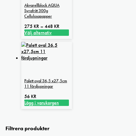
Akvarellblock AQUA
Syrafritt 300g
Cellulosapapper
Prisintervall:
275
KR
–
448
KR
275 kr
Välj alternativ
Den
till
här
448 kr
produkten
har
flera
varianter.
De
Palett oval 36,5 x27,5cm
olika
11 fördjupningar
alternativen
kan
56
KR
väljas
Lägg i varukorgen
på
produktsidan
Filtrera produkter