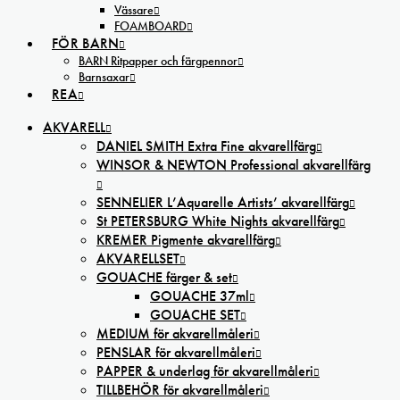
Vässare
FOAMBOARD
FÖR BARN
BARN Ritpapper och färgpennor
Barnsaxar
REA
AKVARELL
DANIEL SMITH Extra Fine akvarellfärg
WINSOR & NEWTON Professional akvarellfärg
SENNELIER L’Aquarelle Artists’ akvarellfärg
St PETERSBURG White Nights akvarellfärg
KREMER Pigmente akvarellfärg
AKVARELLSET
GOUACHE färger & set
GOUACHE 37ml
GOUACHE SET
MEDIUM för akvarellmåleri
PENSLAR för akvarellmåleri
PAPPER & underlag för akvarellmåleri
TILLBEHÖR för akvarellmåleri