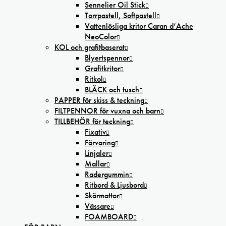
Sennelier Oil Stick
Torrpastell, Softpastell
Vattenlösliga kritor Caran d’Ache
NeoColor
KOL och grafitbaserat
Blyertspennor
Grafitkritor
Ritkol
BLÄCK och tusch
PAPPER för skiss & teckning
FILTPENNOR för vuxna och barn
TILLBEHÖR för teckning
Fixativ
Förvaring
Linjaler
Mallar
Radergummin
Ritbord & Ljusbord
Skärmattor
Vässare
FOAMBOARD