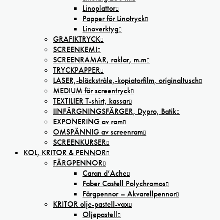
Linoplattor
Papper för Linotryck
Linoverktyg
GRAFIKTRYCK
SCREENKEMI
SCREENRAMAR, raklar, m.m
TRYCKPAPPER
LASER,-bläckstråle,-kopiatorfilm, oríginaltusch
MEDIUM för screentryck
TEXTILIER T-shirt, kassar
IINFÄRGNINGSFÄRGER, Dypro, Batik
EXPONERING av ram
OMSPÄNNIG av screenram
SCREENKURSER
KOL, KRITOR & PENNOR
FÄRGPENNOR
Caran d’Ache
Faber Castell Polychromos
Färgpennor – Akvarellpennor
KRITOR olje-pastell-vax
Oljepastell