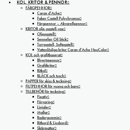
KOL, KRITOR & PENNOR
FÄRGPENNOR
Caran d’Ache
Faber Castell Polychromos
Färgpennor – Akvarellpennor
KRITOR olje-pastell-vax
Oljepastell
Sennelier Oil Stick
Torrpastell, Softpastell
Vattenlösliga kritor Caran d’Ache NeoColor
KOL och grafitbaserat
Blyertspennor
Grafitkritor
Ritkol
BLÄCK och tusch
PAPPER för skiss & teckning
FILTPENNOR för vuxna och barn
TILLBEHÖR för teckning
Fixativ
Förvaring
Linjaler
Mallar
Radergummin
Ritbord & Ljusbord
Skärmattor