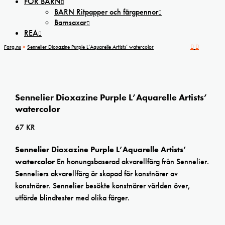
FÖR BARN
BARN Ritpapper och färgpennor
Barnsaxar
REA
Farg.nu
>
Sennelier Dioxazine Purple L’Aquarelle Artists’ watercolor
Sennelier Dioxazine Purple L’Aquarelle Artists’
watercolor
67
KR
Sennelier Dioxazine Purple L’Aquarelle Artists’
watercolor
En honungsbaserad akvarellfärg från Sennelier.
Senneliers akvarellfärg är skapad för konstnärer av
konstnärer. Sennelier besökte konstnärer världen över,
utförde blindtester med olika färger.