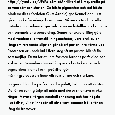
https://youtu.be/JFdM-zBm-eMr tillverkat L’Aquarelle på
samma sätt sen starten. De bästa pigmenten och det bästa
bindemedlet (Kordofan Gum Arabic) gör Sennelier till ett
givet märke för många konstnärer. Mixen av traditionella
naturliga ingredienser ger kulörerna en livfullhet av briljanta
och sammetslena penseldrag. Sennelier akvarellfärg görs
med traditionella framställningsmetoder, vars bruk av en
långsam roterande slipsten gör så att pastan inte värms upp.
Processen är uppdelad i flera steg så att pastan blir så fin
som möjligt. Detta för att inte förstöra färgens perfektion och
viskositet. Sennelier akvarellfärg är av bästa kvalité, och
pigmentens klarhet och ljusäkthet gör
målningsprocessen ännu uttrycksfullare och starkare.
Färgerna blandas perfekt på din palett, helt utan att skiktas.
Det är en sann glädje att måla med dessa intensiva mjuka
färger. Akvarellfärgen innehåller honung och har högsta
ljusäkthet, vilket innebär att dina verk kommer hålla för en
lång tid framöver.