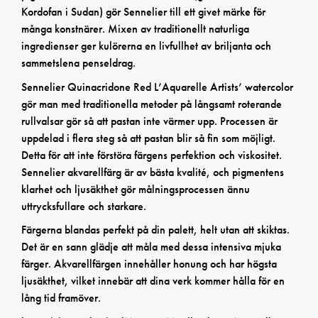
Kordofan i Sudan) gör Sennelier till ett givet märke för
många konstnärer. Mixen av traditionellt naturliga
ingredienser ger kulörerna en livfullhet av briljanta och
sammetslena penseldrag.
Sennelier Quinacridone Red L’Aquarelle Artists’ watercolor
gör man med traditionella metoder på långsamt roterande
rullvalsar gör så att pastan inte värmer upp. Processen är
uppdelad i flera steg så att pastan blir så fin som möjligt.
Detta för att inte förstöra färgens perfektion och viskositet.
Sennelier akvarellfärg är av bästa kvalité, och pigmentens
klarhet och ljusäkthet gör målningsprocessen ännu
uttrycksfullare och starkare.
Färgerna blandas perfekt på din palett, helt utan att skiktas.
Det är en sann glädje att måla med dessa intensiva mjuka
färger. Akvarellfärgen innehåller honung och har högsta
ljusäkthet, vilket innebär att dina verk kommer hålla för en
lång tid framöver.