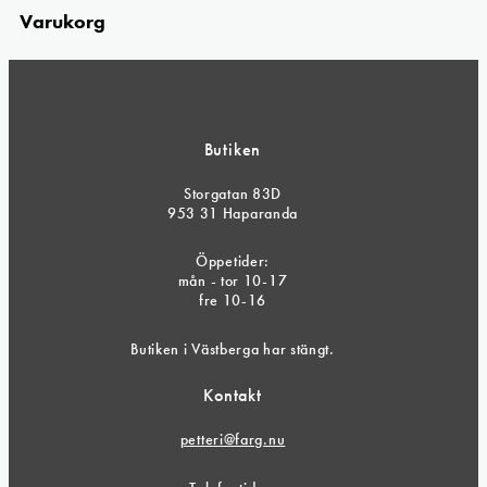
Varukorg
Butiken
Storgatan 83D
953 31 Haparanda
Öppetider:
mån - tor 10-17
fre 10-16
Butiken i Västberga har stängt.
Kontakt
petteri@farg.nu