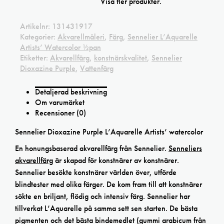
Visa fler produkter.
Artikelnr:
131431917
Kategorier:
Akvarellmåleri
,
Färg
,
Sennelier L’Aquarelle
Artists’ Watercolor ½pan
Etiketter:
Akvarellfärg
,
konstnärskvalitet
,
Sennelier
Dioxazine Purple
,
Vattenfärg
Detaljerad beskrivning
Om varumärket
Recensioner (0)
Sennelier Dioxazine Purple L’Aquarelle Artists’ watercolor
En honungsbaserad akvarellfärg från Sennelier.
Senneliers
akvarellfärg
är skapad för konstnärer av konstnärer.
Sennelier besökte konstnärer världen över, utförde
blindtester med olika färger. De kom fram till att konstnärer
sökte en briljant, flödig och intensiv färg. Sennelier har
tillverkat L’Aquarelle på samma sett sen starten. De bästa
pigmenten och det bästa bindemedlet (gummi arabicum från