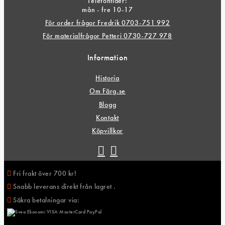
Telefontider:
mån - fre 10-17
För order frågor Fredrik 0703-751 992
För materialfrågor Petteri 0730-727 978
Information
Historia
Om Färg.se
Blogg
Kontakt
Köpvillkor
Fri frakt över 700 kr!
Snabb leverans direkt från lagret .
Säkra betalningar via: