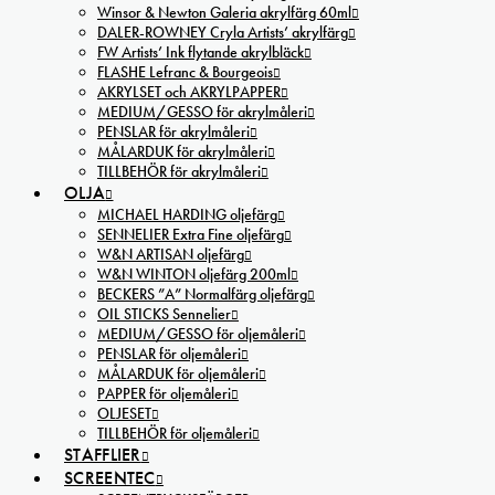
Winsor & Newton Galeria akrylfärg 60ml
DALER-ROWNEY Cryla Artists’ akrylfärg
FW Artists’ Ink flytande akrylbläck
FLASHE Lefranc & Bourgeois
AKRYLSET och AKRYLPAPPER
MEDIUM/GESSO för akrylmåleri
PENSLAR för akrylmåleri
MÅLARDUK för akrylmåleri
TILLBEHÖR för akrylmåleri
OLJA
MICHAEL HARDING oljefärg
SENNELIER Extra Fine oljefärg
W&N ARTISAN oljefärg
W&N WINTON oljefärg 200ml
BECKERS ”A” Normalfärg oljefärg
OIL STICKS Sennelier
MEDIUM/GESSO för oljemåleri
PENSLAR för oljemåleri
MÅLARDUK för oljemåleri
PAPPER för oljemåleri
OLJESET
TILLBEHÖR för oljemåleri
STAFFLIER
SCREENTEC