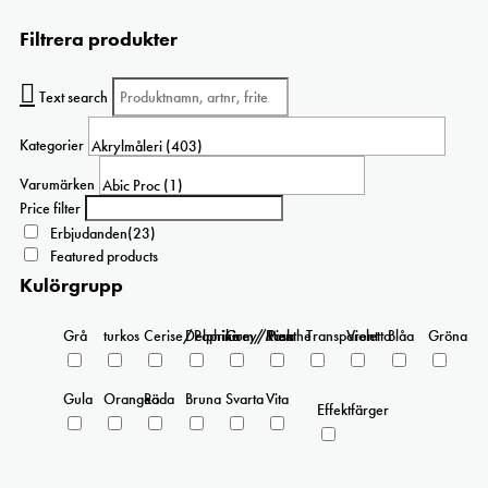
Filtrera produkter
Text search
Kategorier
Varumärken
Price filter
Erbjudanden
(23)
Featured products
Kulörgrupp
Grå
turkos
Cerise/Paprika
Delphinium/Menthe
Grey/Pink
Rosa
Transparent
Violetta
Blåa
Gröna
Gula
Orangea
Röda
Bruna
Svarta
Vita
Effektfärger