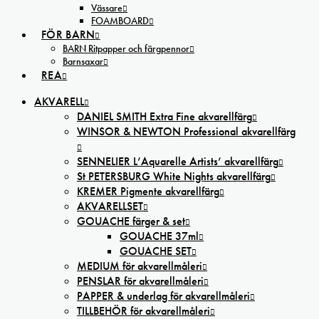
Vässare
FOAMBOARD
FÖR BARN
BARN Ritpapper och färgpennor
Barnsaxar
REA
AKVARELL
DANIEL SMITH Extra Fine akvarellfärg
WINSOR & NEWTON Professional akvarellfärg
SENNELIER L’Aquarelle Artists’ akvarellfärg
St PETERSBURG White Nights akvarellfärg
KREMER Pigmente akvarellfärg
AKVARELLSET
GOUACHE färger & set
GOUACHE 37ml
GOUACHE SET
MEDIUM för akvarellmåleri
PENSLAR för akvarellmåleri
PAPPER & underlag för akvarellmåleri
TILLBEHÖR för akvarellmåleri