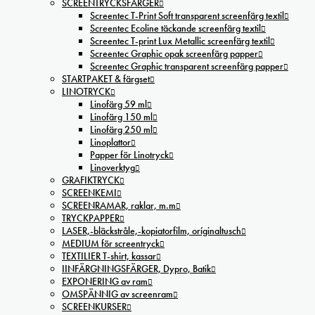
SCREENTRYCKSFÄRGER
Screentec T-Print Soft transparent screenfärg textil
Screentec Ecoline täckande screenfärg textil
Screentec T-print Lux Metallic screenfärg textil
Screentec Graphic opak screenfärg papper
Screentec Graphic transparent screenfärg papper
STARTPAKET & färgset
LINOTRYCK
Linofärg 59 ml
Linofärg 150 ml
Linofärg 250 ml
Linoplattor
Papper för Linotryck
Linoverktyg
GRAFIKTRYCK
SCREENKEMI
SCREENRAMAR, raklar, m.m
TRYCKPAPPER
LASER,-bläckstråle,-kopiatorfilm, oríginaltusch
MEDIUM för screentryck
TEXTILIER T-shirt, kassar
IINFÄRGNINGSFÄRGER, Dypro, Batik
EXPONERING av ram
OMSPÄNNIG av screenram
SCREENKURSER