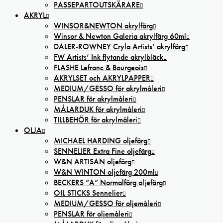
PASSEPARTOUTSKÄRARE
AKRYL
WINSOR&NEWTON akrylfärg
Winsor & Newton Galeria akrylfärg 60ml
DALER-ROWNEY Cryla Artists’ akrylfärg
FW Artists’ Ink flytande akrylbläck
FLASHE Lefranc & Bourgeois
AKRYLSET och AKRYLPAPPER
MEDIUM/GESSO för akrylmåleri
PENSLAR för akrylmåleri
MÅLARDUK för akrylmåleri
TILLBEHÖR för akrylmåleri
OLJA
MICHAEL HARDING oljefärg
SENNELIER Extra Fine oljefärg
W&N ARTISAN oljefärg
W&N WINTON oljefärg 200ml
BECKERS ”A” Normalfärg oljefärg
OIL STICKS Sennelier
MEDIUM/GESSO för oljemåleri
PENSLAR för oljemåleri