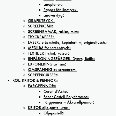
Linoplattor
Papper för Linotryck
Linoverktyg
GRAFIKTRYCK
SCREENKEMI
SCREENRAMAR, raklar, m.m
TRYCKPAPPER
LASER,-bläckstråle,-kopiatorfilm, oríginaltusch
MEDIUM för screentryck
TEXTILIER T-shirt, kassar
IINFÄRGNINGSFÄRGER, Dypro, Batik
EXPONERING av ram
OMSPÄNNIG av screenram
SCREENKURSER
KOL, KRITOR & PENNOR
FÄRGPENNOR
Caran d’Ache
Faber Castell Polychromos
Färgpennor – Akvarellpennor
KRITOR olje-pastell-vax
Oljepastell