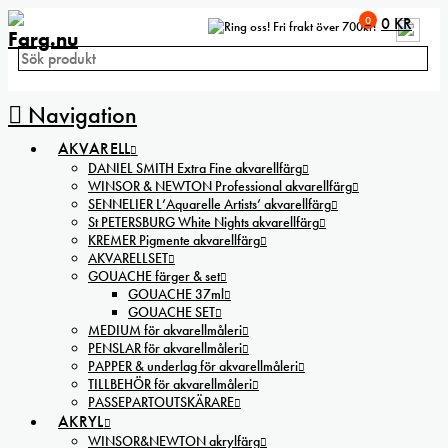
0
0
KR
Fri frakt över 700kr!
Navigation
AKVARELL
DANIEL SMITH Extra Fine akvarellfärg
WINSOR & NEWTON Professional akvarellfärg
SENNELIER L’Aquarelle Artists’ akvarellfärg
St PETERSBURG White Nights akvarellfärg
KREMER Pigmente akvarellfärg
AKVARELLSET
GOUACHE färger & set
GOUACHE 37ml
GOUACHE SET
MEDIUM för akvarellmåleri
PENSLAR för akvarellmåleri
PAPPER & underlag för akvarellmåleri
TILLBEHÖR för akvarellmåleri
PASSEPARTOUTSKÄRARE
AKRYL
WINSOR&NEWTON akrylfärg