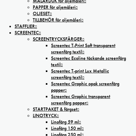
MÅLARDUK för oljemåleri
PAPPER för oljemåleri
OLJESET
TILLBEHÖR för oljemåleri
STAFFLIER
SCREENTEC
SCREENTRYCKSFÄRGER
Screentec T-Print Soft transparent
screenfärg textil
Screentec Ecoline täckande screenfärg
textil
Screentec T-print Lux Metallic
screenfärg textil
Screentec Graphic opak screenfärg
papper
Screentec Graphic transparent
screenfärg papper
STARTPAKET & färgset
LINOTRYCK
Linofärg 59 ml
Linofärg 150 ml
Linofärg 250 ml