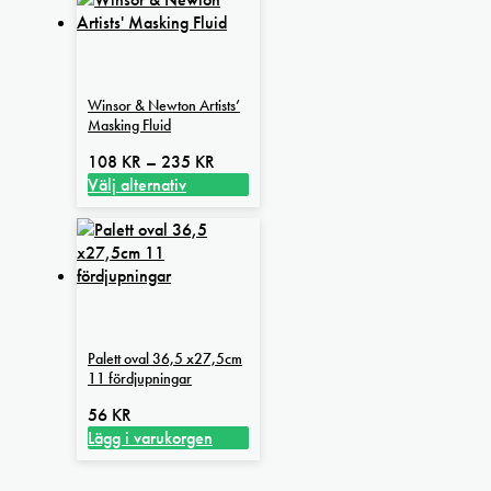
produktsidan
Winsor & Newton Artists’
Masking Fluid
Prisintervall:
108
KR
–
235
KR
108 kr
Välj alternativ
Den
till
här
235 kr
produkten
har
flera
varianter.
De
Palett oval 36,5 x27,5cm
olika
11 fördjupningar
alternativen
kan
56
KR
väljas
Lägg i varukorgen
på
produktsidan