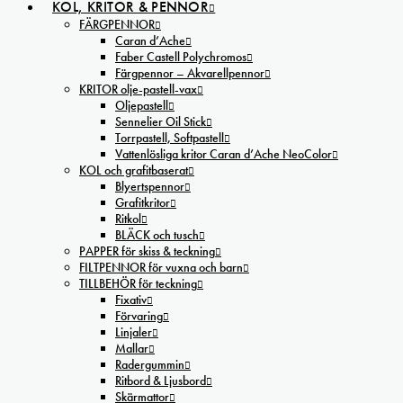
KOL, KRITOR & PENNOR
FÄRGPENNOR
Caran d’Ache
Faber Castell Polychromos
Färgpennor – Akvarellpennor
KRITOR olje-pastell-vax
Oljepastell
Sennelier Oil Stick
Torrpastell, Softpastell
Vattenlösliga kritor Caran d’Ache NeoColor
KOL och grafitbaserat
Blyertspennor
Grafitkritor
Ritkol
BLÄCK och tusch
PAPPER för skiss & teckning
FILTPENNOR för vuxna och barn
TILLBEHÖR för teckning
Fixativ
Förvaring
Linjaler
Mallar
Radergummin
Ritbord & Ljusbord
Skärmattor