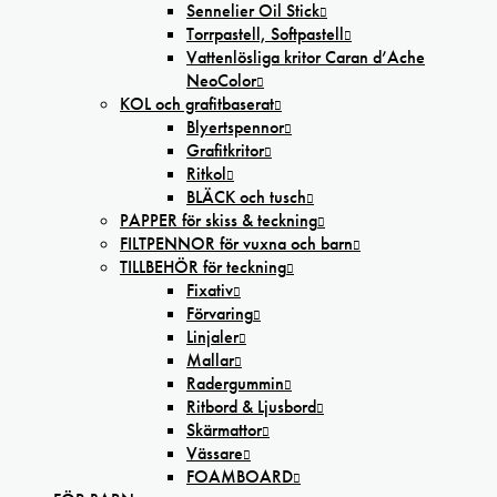
Sennelier Oil Stick
Torrpastell, Softpastell
Vattenlösliga kritor Caran d’Ache
NeoColor
KOL och grafitbaserat
Blyertspennor
Grafitkritor
Ritkol
BLÄCK och tusch
PAPPER för skiss & teckning
FILTPENNOR för vuxna och barn
TILLBEHÖR för teckning
Fixativ
Förvaring
Linjaler
Mallar
Radergummin
Ritbord & Ljusbord
Skärmattor
Vässare
FOAMBOARD