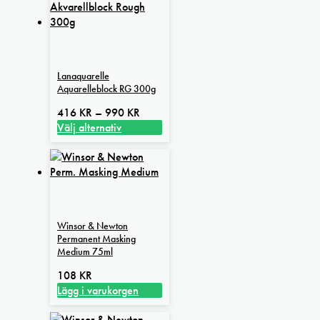
Lanaquarelle
Aquarelleblock RG 300g
Prisintervall:
416
KR
–
990
KR
416 kr
Välj alternativ
Den
till
här
990 kr
produkten
har
flera
varianter.
Winsor & Newton
De
Permanent Masking
olika
Medium 75ml
alternativen
108
KR
kan
Lägg i varukorgen
väljas
på