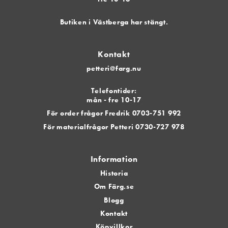
Butiken i Västberga har stängt.
Kontakt
petteri@farg.nu
Telefontider:
mån - fre 10-17
För order frågor Fredrik 0703-751 992
För materialfrågor Petteri 0730-727 978
Information
Historia
Om Färg.se
Blogg
Kontakt
Köpvillkor