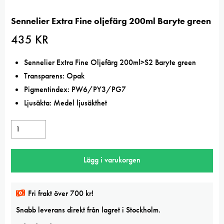
Sennelier Extra Fine oljefärg 200ml Baryte green
435
KR
Sennelier Extra Fine Oljefärg 200ml>S2 Baryte green
Transparens: Opak
Pigmentindex: PW6/PY3/PG7
Ljusäkta: Medel ljusäkthet
Sennelier
Extra
Fine
Lägg i varukorgen
oljefärg
200ml
Baryte
Fri frakt över 700 kr!
green
Snabb leverans direkt från lagret i Stockholm.
mängd