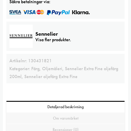
Säkra betalningar via:
Sennelier
Visa fler produkter.
Artikelnr:
130431821
Kategorier:
Färg
,
Oljemåleri
,
Sennelier Extra Fine oljefärg
200ml
,
Sennelier oljefärg Extra Fine
Detaljerad beskrivning
Om varumärket
Recensioner (0)