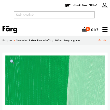
Fri frakt över 700kr!
N
0
0
KR
Farg.nu
>
Sennelier Extra Fine oljefärg 200ml Baryte green