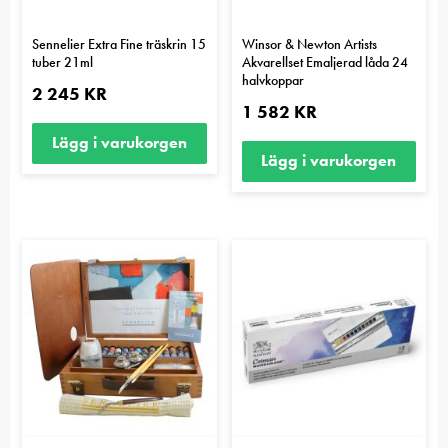
Sennelier Extra Fine träskrin 15
Winsor & Newton Artists
tuber 21ml
Akvarellset Emaljerad låda 24
halvkoppar
2 245
KR
1 582
KR
Lägg i varukorgen
Lägg i varukorgen