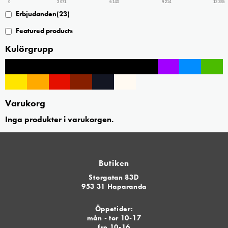
0
3 071
6 143
9 214
12 285
Erbjudanden
(23)
Featured products
Kulörgrupp
Varukorg
Inga produkter i varukorgen.
Butiken
Storgatan 83D
953 31 Haparanda
Öppetider:
mån - tor 10-17
fre 10-16