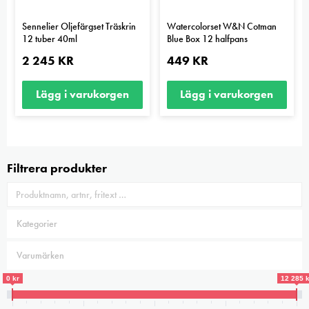
Sennelier Oljefärgset Träskrin
Watercolorset W&N Cotman
12 tuber 40ml
Blue Box 12 halfpans
2 245
KR
449
KR
Lägg i varukorgen
Lägg i varukorgen
Filtrera produkter
0 kr
12 285 k